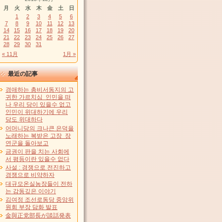
月
火
水
木
金
土
日
1
2
3
4
5
6
7
8
9
10
11
12
13
14
15
16
17
18
19
20
21
22
23
24
25
26
27
28
29
30
31
« 11月
1月 »
最近の記事
경애하는 총비서동지의 고
귀한 가르치심 인민을 떠
나 우리 당이 있을수 없고
인민이 위대하기에 우리
당도 위대하다
어머니당의 크나큰 은덕을
노래하는 복받은 고장 장
연군을 돌아보고
금권이 판을 치는 사회에
서 평등이란 있을수 없다
사설 : 경쟁으로 전진하고
경쟁으로 비약하자
대규모온실농장들이 전하
는 감동깊은 이야기
김여정 조선로동당 중앙위
원회 부장 담화 발표
金與正党部長が談話発表