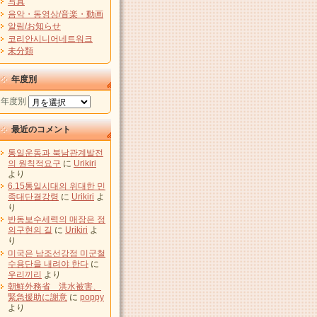
写真
음악・동영상/音楽・動画
알림/お知らせ
코리안시니어네트워크
未分類
年度別
年度別
最近のコメント
통일운동과 북남관계발전
의 원칙적요구
に
Urikiri
より
6.15통일시대의 위대한 민
족대단결강령
に
Urikiri
よ
り
반동보수세력의 매장은 정
의구현의 길
に
Urikiri
よ
り
미국은 남조선강점 미군철
수용단을 내려야 한다
に
우리끼리
より
朝鮮外務省 洪水被害、
緊急援助に謝意
に
poppy
より