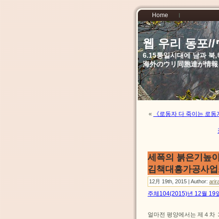
Home
웹 우리 동포
6.15통일시대에 남과 
海外のウリ同胞達が情報
«
《로동자 다 죽이는 로동
세폭의 붉은기높이
김책대흥가공사업소
12月 19th, 2015 | Author:
arir
주체104(2015)년 12월 1
얼마전 평양에서는 제４차