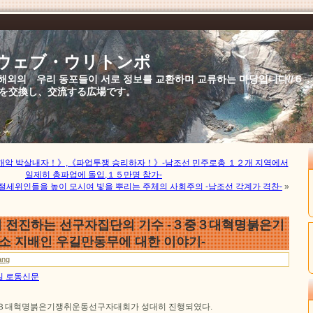
//ウェブ・ウリトンポ
북,해외의 우리 동포들이 서로 정보를 교환하며 교류하는 마당입니다//
を交換し、交流する広場です。
개악 박살내자！》,《파업투쟁 승리하자！》-남조선 민주로총 １２개 지역에서
일제히 총파업에 돌입,１５만명 참가-
절세위인들을 높이 모시여 빛을 뿌리는 주체의 사회주의 -남조선 각계가 격찬-
»
 전진하는 선구자집단의 기수 -３중３대혁명붉은기
 지배인 우길만동무에 대한 이야기-
ang
9일 로동신문
 ３대혁명붉은기쟁취운동선구자대회가 성대히 진행되였다.