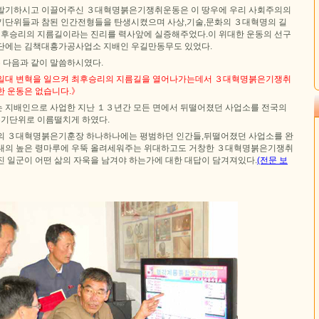
 발기하시고 이끌어주신 ３대혁명붉은기쟁취운동은 이 땅우에 우리 사회주의의
기단위들과 참된 인간전형들을 탄생시켰으며 사상,기술,문화의 ３대혁명의 길
,최후승리의 지름길이라는 진리를 력사앞에 실증해주었다.이 위대한 운동의 선구
단에는 김책대흥가공사업소 지배인 우길만동무도 있었다.
 다음과 같이 말씀하시였다.
 일대 변혁을 일으켜 최후승리의 지름길을 열어나가는데서 ３대혁명붉은기쟁취
한 운동은 없습니다.》
 지배인으로 사업한 지난 １３년간 모든 면에서 뒤떨어졌던 사업소를 전국의
기단위로 이름떨치게 하였다.
의 ３대혁명붉은기훈장 하나하나에는 평범하던 인간들,뒤떨어졌던 사업소를 완
대의 높은 령마루에 우뚝 올려세워주는 위대하고도 거창한 ３대혁명붉은기쟁취
진 일군이 어떤 삶의 자욱을 남겨야 하는가에 대한 대답이 담겨져있다.
(전문 보