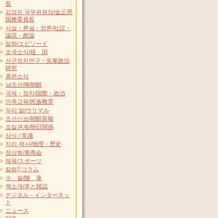
長
김정은 국무위원장/金正恩
国務委員長
사설・론설・정론/社説・
論説・政論
일화/エピソード
조국소식/祖 国
선군정치연구・先軍政治
研究
총련소식
남조선/南朝鮮
국제・정치/国際・政治
민족교육/民族教育
우리 말/ウリマル
조선신보/朝鮮新報
조일관계/朝日関係
상식 / 常識
지리·력사/地理・歴史
청상회/青商会
체육/スポーツ
칼럼▒コラム
수 필/随 筆
책소개/本と雑誌
デジタル・インターネッ
ト
ニュース