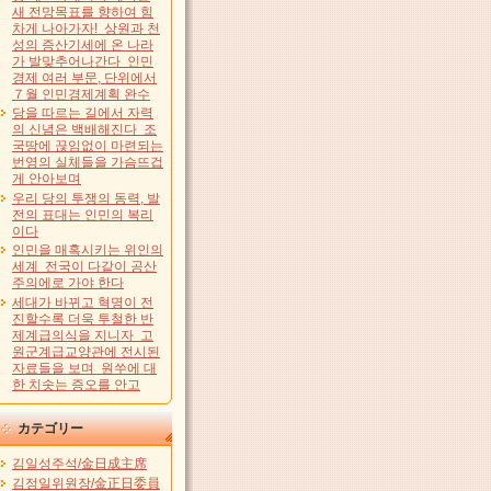
새 전망목표를 향하여 힘
차게 나아가자! 상원과 천
성의 증산기세에 온 나라
가 발맞추어나간다 인민
경제 여러 부문, 단위에서
７월 인민경제계획 완수
당을 따르는 길에서 자력
의 신념은 백배해진다 조
국땅에 끊임없이 마련되는
번영의 실체들을 가슴뜨겁
게 안아보며
우리 당의 투쟁의 동력, 발
전의 표대는 인민의 복리
이다
인민을 매혹시키는 위인의
세계 전국이 다같이 공산
주의에로 가야 한다
세대가 바뀌고 혁명이 전
진할수록 더욱 투철한 반
제계급의식을 지니자 고
원군계급교양관에 전시된
자료들을 보며 원쑤에 대
한 치솟는 증오를 안고
カテゴリー
김일성주석/金日成主席
김정일위원장/金正日委員