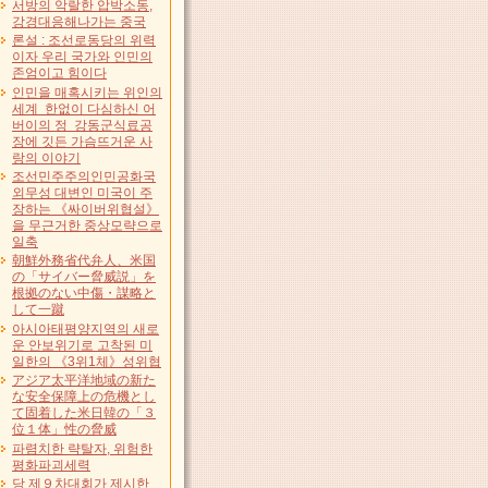
서방의 악랄한 압박소동,
강경대응해나가는 중국
론설 : 조선로동당의 위력
이자 우리 국가와 인민의
존엄이고 힘이다
인민을 매혹시키는 위인의
세계 한없이 다심하신 어
버이의 정 강동군식료공
장에 깃든 가슴뜨거운 사
랑의 이야기
조선민주주의인민공화국
외무성 대변인 미국이 주
장하는 《싸이버위협설》
을 무근거한 중상모략으로
일축
朝鮮外務省代弁人、米国
の「サイバー脅威説」を
根拠のない中傷・謀略と
して一蹴
아시아태평양지역의 새로
운 안보위기로 고착된 미
일한의 《3위1체》성위협
アジア太平洋地域の新た
な安全保障上の危機とし
て固着した米日韓の「３
位１体」性の脅威
파렴치한 략탈자, 위험한
평화파괴세력
당 제９차대회가 제시한