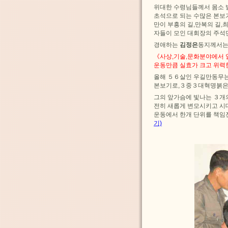
위대한 수령님들께서 몸소
초석으로 되는 수많은 본보
만이 부흥의 길,만복의 길
자들이 모인 대회장의 주석
경애하는
김정은
동지께서는
《사상,기술,문화분야에서
운동만큼 실효가 크고 위력
올해 ５６살인 우길만동무는
본보기로,３중３대혁명붉은
그의 앞가슴에 빛나는 ３개
전히 새롭게 변모시키고 시
운동에서 한개 단위를 책임
기)