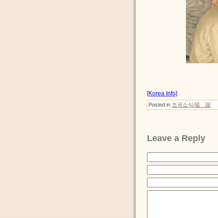
[Korea Info]
Posted in
조국소식/祖 国
Leave a Reply