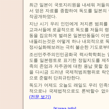
최근 일본이 국토지리원을 내세워 저들
서 얻은 자료를 종합하여 독도를 일본의
작공개하였다.
지난 시기 우리 인민에게 저지른 범죄를
교과서들에 로골적으로 독도를 저들의 령
동을 집요하게 벌려온 일본반동들이 이
내돌리는것은 어떻게 하나 내외적으로 
정사실화해보려는 극히 불순한 기도로부
조선민주주의인민공화국 력사학학회는 
도를 일본령토로 표기한 정밀지도를 제작
족의 존엄과 자주권에 대한 용납 못할 
을 다시금 드러낸 국제적범죄행위로 락인
으로 준렬히 단죄규탄한다.
독도가 어제도 오늘도 래일도 우리 민족
적으로나 국제법적으로도 론박할수 없이
(전문 보기)
[Korea Info]