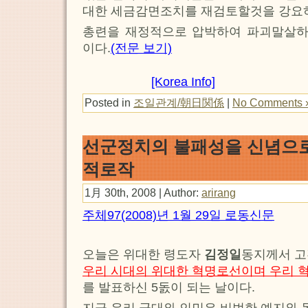
대한 세금감면조치를 재검토할것을 강요
총련을 재정적으로 압박하여 파괴말살
이다.
(전문 보기)
[Korea Info]
Posted in
조일관계/朝日関係
|
No Comments 
선군정치의 불패성을 신념으로
적로작
1月 30th, 2008 | Author:
arirang
주체97(2008)년 1월 29일 로동신문
오늘은 위대한 령도자
김정일
동지께서 
우리 시대의 위대한 혁명로선이며 우리 
를 발표하신 5돐이 되는 날이다.
지금 우리 군대와 인민은 비범한 예지와