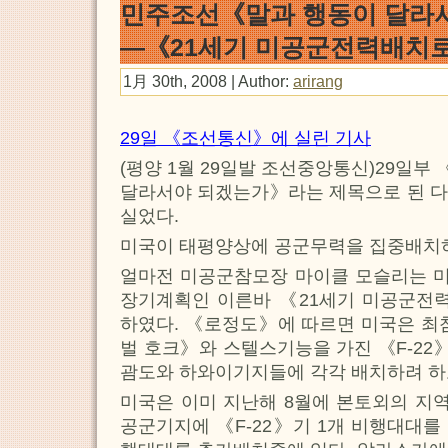
민주조선《말과 행동이 달라
―《21세기 미공군전력배치
1月 30th, 2008 | Author:
arirang
29일 《조선통신》에 실린 기사
(평양 1월 29일발 조선중앙통신)29일
달라서야 되겠는가》라는 제목으로 된 다
실었다.
미국이 태평양상에 공군무력을 집중배치
얼마전 미공군참모장 마이클 모슬리는 
장기계획인 이른바 《21세기 미공군
하였다. 《로정도》에 따르면 미국은 
벌 호크》와 스텔스기능을 가진 《F-2
괌도와 하와이기지들에 각각 배치하려 하
미국은 이미 지난해 8월에 본토외의 지
공군기지에 《F-22》기 1개 비행대대를