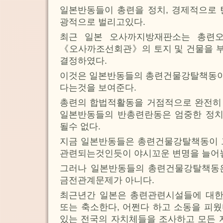
일본반동들이 총련을 정치, 경제적으로 
광적으로 벌리고있다.
최근 일본 오사까지방재판소는 총련
《오사까조선회관》의 토지 및 건물을 
결정하였다.
이것은 일본반동들의 총련건물강탈책동
다는것을 보여준다.
총련의 합법적활동을 거점적으로 완전히
일본반동들의 반총련란동은 엄중한 정
될수 없다.
지금 일본반동들은 총련건물강탈책동이 
관련되는것인듯이 야시꼬운 변명을 늘어
그러나 일본반동들의 총련건물강탈책동
금전관계문제가 아니다.
최근년간 일본은 총련관련시설들에 대
또는 축소한다, 어쩐다 하고 소동을 피
있는 전국의 자치체들을 조사하고 모든