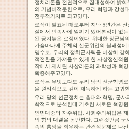
정치리론을 전면적으로 집대성하여 밝혀
의 기념비적문헌으로, 우리 혁명과 강
전투적기치로 되고있다.
로작이 발표된 때로부터 지난 5년간은 선
설에서 민족사에 일찌기 있어본적이 없는
된 긍지높은 로정이였다. 위대한 장군님의
가슴마다에 주체의 선군위업의 불패성에 
명수로, 우리의 정치군사력을 비상히 강
적전환을 가져올수 있게 한 사상정신적원
작에서 제시된 사상리론의 과학성과 혁명
확증해주고있다.
로작은 무엇보다도 우리 당의 선군혁명로
을 원리적으로 깊이 체득하게 하는 고귀한
우리 당의 선군정치는 총대와 혁명, 군사
학적으로 분석한데 기초한 새로운 혁명원
인민대중의 자주위업, 사회주의위업은 
의 힘의 대결을 동반한다. 그런것만큼 군
족의 흥망을 좌우하는 관건적문제로 나선