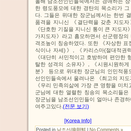
올해 남조선인민들속에서는 경애하는 장
한 령도풍모에 대한 경탄의 목소리가 그
다. 그들은 위대한 장군님께서는 한번 
품격을 지니신 《결단력을 갖춘 지도자
《단호한 기질을 지니신 통이 큰 지도자》
가지도자》라고 흠모하면서 선군령장의 
격조높이 칭송하였다. 또한 《자상한 표
식이나 자세)》, 《카리스마(절대적권
《대단히 서민적이고 호방하며 편안한 형
탈한 성격의 소유자》, 《시원시원하게
분》 등으로 위대한 장군님의 인민적풍모
선인민들속에서 울려나온 《최고의 지도
《우리 민족의삶에 가장 큰 영향을 미치
군님에 대한 열렬한 칭송의 목소리들은
장군님을 남조선인민들이 얼마나 존경하
여주고있다.
(전문 보기)
[Korea Info]
Posted in
남조선/南朝鮮
|
No Comments »