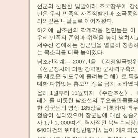
선군의 찬란한 빛발아래 조국땅우에 강성
년은 우리 민족의 자주적발전과 조국통일
의의깊은 나날들로 이어져왔다.
하기에 남조선의 각계각층 인민들은 이
우리 민족의 존엄과 위력을 높이 떨치시
쳐주신 경애하는 장군님을 열렬히 칭송
는 목소리를 더욱 높이였다.
남조선각계는 2007년을 《김정일국방위
《선군정치에 의한 강력한 군사력구축의 
를 새로운 궤도우에 올려놓은 해》로 특
대한 다함없는 흠모의 정을 금치 못하였다
올해 1월부터 11월까지 《주간조선》, 
레》를 비롯한 남조선의 주요출판물들
한 장군님의 영상 185상을 비롯하여 백
정중히 실리였으며 장군님에 대한 칭송기
사 1만 1, 000여건, 력사적인 북남수뇌상
640여건의 위대성반향기사들이 게재되였