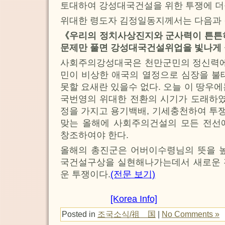
토대하여 강성대국건설을 위한 투쟁에 더
위대한 령도자 김정일동지께서는 다음과 
《우리의 정치사상진지와 군사력이 튼튼히
문제만 풀면 강성대국건설위업을 빛나게 
사회주의강성대국은 천만군민의 정신력에 
민이 비상한 애국의 열정으로 심장을 불
못할 요새란 있을수 없다. 오늘 이 땅우
국번영의 위대한 전환의 시기가 도래하였
정을 가지고 용기백배, 기세충천하여 투
맞는 올해에 사회주의건설의 모든 전선
창조하여야 한다.
올해의 총진군은 어버이수령님의 뜻을 높
국건설구상을 실현해나가는데서 새로운 
운 투쟁이다.
(전문 보기)
[Korea Info]
Posted in
조국소식/祖 国
|
No Comments »