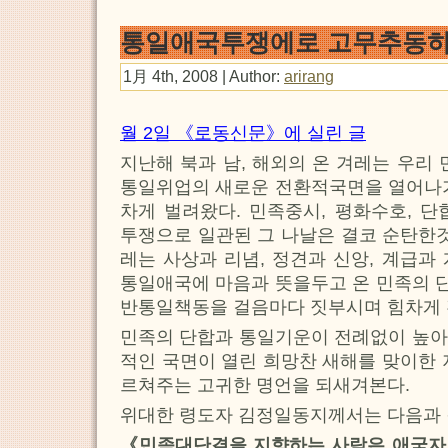
통일애국투쟁에로 고무추동하
1月 4th, 2008 | Author:
arirang
월 2일 《로동신문》에 실린 글
지난해 북과 남, 해외의 온 겨레는 우리
통일위업의 새로운 전환적국면을 열어나가
차게 벌려왔다. 민족중시, 평화수호, 
투쟁으로 일관된 그 나날은 결코 순탄한것
레는 사상과 리념, 정견과 신앙, 계급과
통일애국에 마음과 뜻을두고 온 민족의 
반통일책동을 걸음마다 짓부시며 힘차게 
민족의 단합과 통일기운이 전례없이 높아
적인 국면이 열린 희망찬 새해를 맞이한 
르쳐주는 고귀한 명언을 되새겨본다.
위대한 령도자 김정일동지께서는 다음과 
《민족대단결을 지향하는 사람은 애국자