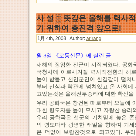
사 설 ▒ 뜻깊은 올해를 력사
기 위하여 총진격 앞으로!
1月 4th, 2008 | Author:
arirang
월 3일 《로동신문》에 실린 글
새해의 장엄한 진군이 시작되였다. 공화국
국청사에 아로새겨질 력사적전환의 해로
높이 받들고 천만군민이 한결같이 떨쳐나
부터 신심과 락관에 넘쳐있고 온 사회에
고있는것은 올해전투승리에 대한 확신을
우리 공화국은 창건된 때로부터 오늘에 이
대한 령도자를 높이 모시고 자랑찬 승리와
우리 공화국은 선군의 기치밑에 높은 존
의 령도따라 광명한 래일을 향하여 기세
은 더없이 보람찬것으로 되고있다. 우