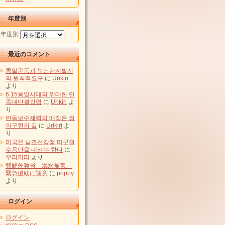
年度別
年度別
最近のコメント
통일운동과 북남관계발전
의 원칙적요구
に
Urikiri
より
6.15통일시대의 위대한 민
족대단결강령
に
Urikiri
よ
り
반동보수세력의 매장은 정
의구현의 길
に
Urikiri
よ
り
미국은 남조선강점 미군철
수용단을 내려야 한다
に
우리끼리
より
朝鮮外務省 洪水被害、
緊急援助に謝意
に
poppy
より
ログイン
ログイン