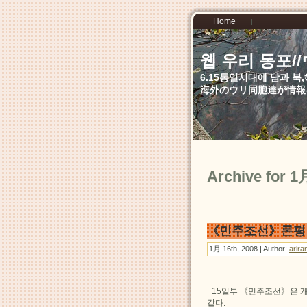
Home
웹 우리 동포
6.15통일시대에 남과 
海外のウリ同胞達が情報
Archive for 1
《민주조선》론평 
1月 16th, 2008 | Author:
arira
15일부 《민주조선》은 개
같다.