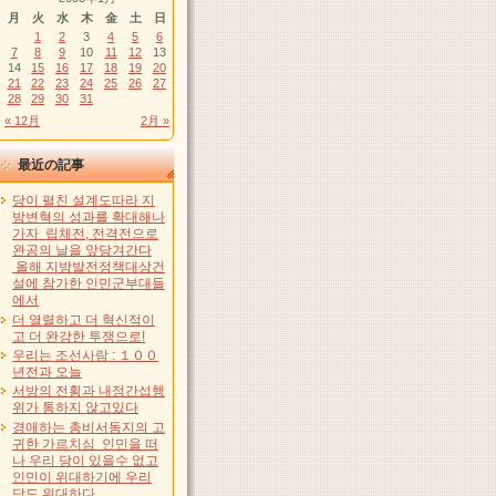
月
火
水
木
金
土
日
1
2
3
4
5
6
7
8
9
10
11
12
13
14
15
16
17
18
19
20
21
22
23
24
25
26
27
28
29
30
31
« 12月
2月 »
最近の記事
당이 펼친 설계도따라 지
방변혁의 성과를 확대해나
가자 립체전, 전격전으로
완공의 날을 앞당겨간다
올해 지방발전정책대상건
설에 참가한 인민군부대들
에서
더 열렬하고 더 혁신적이
고 더 완강한 투쟁으로!
우리는 조선사람 : １００
년전과 오늘
서방의 전횡과 내정간섭행
위가 통하지 않고있다
경애하는 총비서동지의 고
귀한 가르치심 인민을 떠
나 우리 당이 있을수 없고
인민이 위대하기에 우리
당도 위대하다