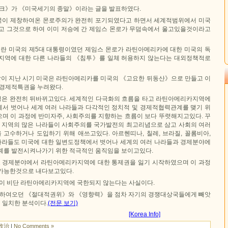
크》가 《미국세기의 종말》이라는 글을 발표하였다.
국이 제창하여온 몬로주의가 완전히 포기되였다고 하면서 세계적범위에서 미국
고 그것으로 하여 이미 저승에 간 제임스 몬로가 무덤속에서 울고있을것이라고
 미국의 제5대 대통령이였던 제임스 몬로가 라틴아메리카에 대한 미국의 독
지역에 대한 다른 나라들의 《침투》를 일체 허용하지 않는다는 대외정책적로
이 지난 시기 미국은 라틴아메리카를 미국의 《고요한 뒤동산》으로 만들고 이
 경제적특권을 누려왔다.
은 완전히 뒤바뀌고있다. 세계적인 다극화의 흐름을 타고 라틴아메리카지역에
서 벗어나 세계 여러 나라들과 다각적인 정치적 및 경제적협력관계를 맺기 위
며 이 과정에 반미자주, 사회주의를 지향하는 흐름이 보다 뚜렷해지고있다. 꾸
이 지역의 많은 나라들이 사회주의를 국가발전의 최고리념으로 삼고 사회의 여러
고수하거나 도입하기 위해 애쓰고있다. 아르헨띠나, 칠레, 브라질, 꼴롬비아,
 나라들도 미국에 대한 일변도정책에서 벗어나 세계의 여러 나라들과 경제분야에
계를 발전시켜나가기 위한 적극적인 움직임을 보이고있다.
 경제분야에서 라틴아메리카지역에 대한 통제권을 잃기 시작하였으며 이 과정
가능한것으로 내다보고있다.
이 비단 라틴아메리카지역에 국한되지 않는다는 사실이다.
하여오던 《절대적권위》와 《영향력》을 점차 자기의 경쟁대상국들에게 빼앗
 일치한 분석이다.
(전문 보기)
[Korea Info]
政治
|
No Comments »