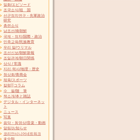
일화/エピソード
조국소식/祖 国
선군정치연구・先軍政治
研究
총련소식
남조선/南朝鮮
국제・정치/国際・政治
민족교육/民族教育
우리 말/ウリマル
조선신보/朝鮮新報
조일관계/朝日関係
상식 / 常識
지리·력사/地理・歴史
청상회/青商会
체육/スポーツ
칼럼▒コラム
수 필/随 筆
책소개/本と雑誌
デジタル・インターネッ
ト
ニュース
写真
음악・동영상/音楽・動画
알림/お知らせ
코리안시니어네트워크
未分類