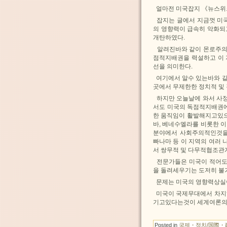
얼마전 미국잡지 《뉴스위
잡지는 글에서 지금껏 미
의 영향력이 급속히 악화되
개탄하였다.
알려진바와 같이 몬로주의란
점적지배권을 력설하고 이 
선을 의미한다.
여기에서 알수 있는바와 같
곳에서 무제한한 정치적 및
하지만 오늘날에 와서 사정
서도 미국의 독점적지배권에
한 움직임이 활발해지고있으
바, 베네수엘라를 비롯한 
분야에서 사회주의적인것을 
빠나마 등 이 지역의 여러
서 쌍무적 및 다무적협조관
전문가들은 미국이 적어도
을 돌려세우기는 도저히 불
문제는 미국의 영향력상실
미국이 국제무대에서 차지
기고있다는것이 세계여론의
Posted in
국제・정치/国際・