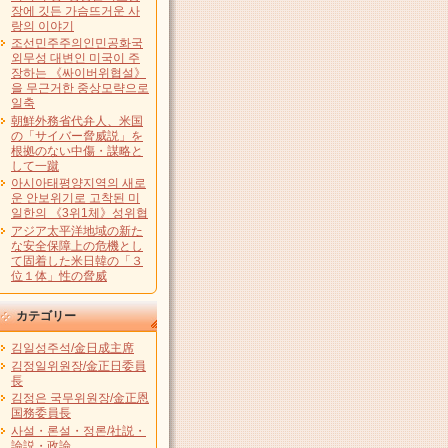
장에 깃든 가슴뜨거운 사
랑의 이야기
조선민주주의인민공화국
외무성 대변인 미국이 주
장하는 《싸이버위협설》
을 무근거한 중상모략으로
일축
朝鮮外務省代弁人、米国
の「サイバー脅威説」を
根拠のない中傷・謀略と
して一蹴
아시아태평양지역의 새로
운 안보위기로 고착된 미
일한의 《3위1체》성위협
アジア太平洋地域の新た
な安全保障上の危機とし
て固着した米日韓の「３
位１体」性の脅威
カテゴリー
김일성주석/金日成主席
김정일위원장/金正日委員
長
김정은 국무위원장/金正恩
国務委員長
사설・론설・정론/社説・
論説・政論