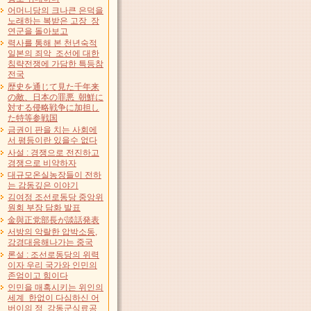
어머니당의 크나큰 은덕을
노래하는 복받은 고장 장
연군을 돌아보고
력사를 통해 본 천년숙적
일본의 죄악 조선에 대한
침략전쟁에 가담한 특등참
전국
歴史を通じて見た千年来
の敵、日本の罪悪 朝鮮に
対する侵略戦争に加担し
た特等参戦国
금권이 판을 치는 사회에
서 평등이란 있을수 없다
사설 : 경쟁으로 전진하고
경쟁으로 비약하자
대규모온실농장들이 전하
는 감동깊은 이야기
김여정 조선로동당 중앙위
원회 부장 담화 발표
金與正党部長が談話発表
서방의 악랄한 압박소동,
강경대응해나가는 중국
론설 : 조선로동당의 위력
이자 우리 국가와 인민의
존엄이고 힘이다
인민을 매혹시키는 위인의
세계 한없이 다심하신 어
버이의 정 강동군식료공