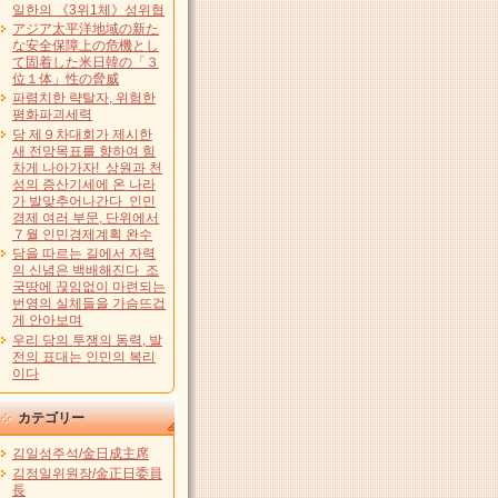
일한의 《3위1체》성위협
アジア太平洋地域の新た
な安全保障上の危機とし
て固着した米日韓の「３
位１体」性の脅威
파렴치한 략탈자, 위험한
평화파괴세력
당 제９차대회가 제시한
새 전망목표를 향하여 힘
차게 나아가자! 상원과 천
성의 증산기세에 온 나라
가 발맞추어나간다 인민
경제 여러 부문, 단위에서
７월 인민경제계획 완수
당을 따르는 길에서 자력
의 신념은 백배해진다 조
국땅에 끊임없이 마련되는
번영의 실체들을 가슴뜨겁
게 안아보며
우리 당의 투쟁의 동력, 발
전의 표대는 인민의 복리
이다
カテゴリー
김일성주석/金日成主席
김정일위원장/金正日委員
長