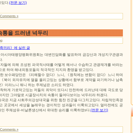
있다.
(전문 보기)
 Comments »
속통을 드러낸 넉두리
ng
 민족끼리》에 실린 글
아시아태평양평화위원회는 대변인담화를 발표하여 금강산과 개성지구관광과
다.
자들에 의해 조성된 파국적사태를 어떻게 해서나 수습하고 관광재개를 바라는
으로 하여 해내외동포들의 적극적인 지지와 환영을 받고있다.
한 보수패당만은 《리해할수 없다》느니, 《원칙에는 변함이 없다》느니 하며
 《북이 외자유치에 열을 올리고있는 상황에서 함부로 계약을 파기하거나 남측
》이라느니 뭐니 하는 주제넘은 소리도 하였다.
하게 가로막고있는 저들의 죄악이 또다시 만천하에 드러난데 대해 극도로 당
하지만 그야말로 시골장사치의 속통이 들여다보이는 넉두리라 하겠다.
화국은 지금 사회주의강성대국을 위한 힘찬 진군을 다그치고있다. 자립적민족경
고 곳곳에서 세상을 놀래우는 경이적인 성과들이 이룩되고있다. 얼마전에도 공
인 주체섬유-비날론생산에서 위대한 승리를 이룩하였s다.
(전문 보기)
 Comments »