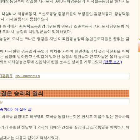
새해영농전투에 진입한 사리원시 3중3대혁명붉은기 미곡협동농장을 현지지도
책임비서 최룡해동지, 조선로동당 중앙위원회 부장들인 김경희동지, 장성택동
동지, 리재일동지가 동행하였다.
를 현지에서 황해북도농촌경리위원회 위원장 조준학동지, 사리원시당위원회 책
 도와 시, 농장의 책임일군들이 맞이하였다.
농장에 모시는 크나큰 영광을 지닌 미곡협동농장의 농업근로자들은 끝없는 감
해에 다시한번 경공업과 농업에 박차를 가하여 인민생활에서 결정적전환을 이룩
끓는 심장에 받아안고 산악같이 일떠선 농장의 당원들과 근로자들은 올해 농사차
기세로 새해영농전투에 진입하여 련일 눈부신 성과를 거두고있다.
(전문 보기)
日委員長
|
No Comments »
결은 승리의 열쇠
ng
 민족끼리》에 실린 글
 비극을 끝장내고 하루빨리 조국을 통일하는것은 한시도 미룰수 없는 민족사적
라가 분렬된 첫날부터 외세의 지배와 간섭을 끝장내고 조국통일을 이룩하기 위
님께서는 다음과 같이 지적하시였다.