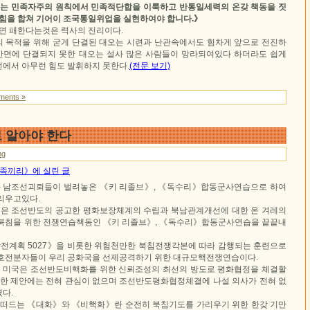
레는 민족자주의 원칙에서 민족적단합을 이룩하고 반통일세력의 온갖 책동을 짓
 힘을 합쳐 기어이 조국통일위업을 실현하여야 합니다.》
면 패한다는것은 력사의 진리이다.
 목적을 위해 굳게 단결된 대오는 시련과 난관속에서도 힘차게 앞으로 전진하
 반면에 단결되지 못한 대오는 설사 많은 사람들이 망라되여있다 하더라도 쉽게
에서 아무런 힘도 발휘하지 못한다.
(전문 보기)
ments »
 알아야 한다
ng
 민족끼리》에 실린 글
 남조선괴뢰들이 벌려놓은 《키 리졸브》, 《독수리》합동군사연습으로 하여
리우고있다.
은 조선반도의 공고한 평화보장체계의 수립과 북남관계개선에 대한 온 겨레의
북침을 위한 전쟁연습책동인 《키 리졸브》, 《독수리》합동군사연습을 끝끝내
계획 5027》을 비롯한 위험천만한 북침전쟁각본에 따라 감행되는 훈련으로
호전분자들이 우리 공화국을 선제공격하기 위한 대규모핵전쟁연습이다.
 미국은 조선반도비핵화를 위한 신뢰조성의 최선의 방도로 평화협정을 체결할
대한 제안에는 전혀 관심이 없으며 조선반도평화협정체결에 나설 의사가 전혀 없
다.
떠드는 《대화》와 《비핵화》란 순전히 북침기도를 가리우기 위한 한갖 기만