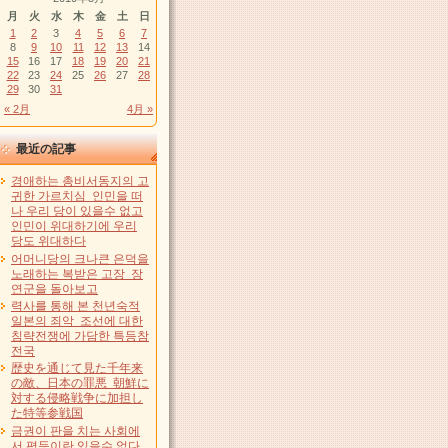
月
火
水
木
金
土
日
1
2
3
4
5
6
7
8
9
10
11
12
13
14
15
16
17
18
19
20
21
22
23
24
25
26
27
28
29
30
31
« 2月
4月 »
最近の記事
경애하는 총비서동지의 고
귀한 가르치심 인민을 떠
나 우리 당이 있을수 없고
인민이 위대하기에 우리
당도 위대하다
어머니당의 크나큰 은덕을
노래하는 복받은 고장 장
연군을 돌아보고
력사를 통해 본 천년숙적
일본의 죄악 조선에 대한
침략전쟁에 가담한 특등참
전국
歴史を通じて見た千年来
の敵、日本の罪悪 朝鮮に
対する侵略戦争に加担し
た特等参戦国
금권이 판을 치는 사회에
서 평등이란 있을수 없다