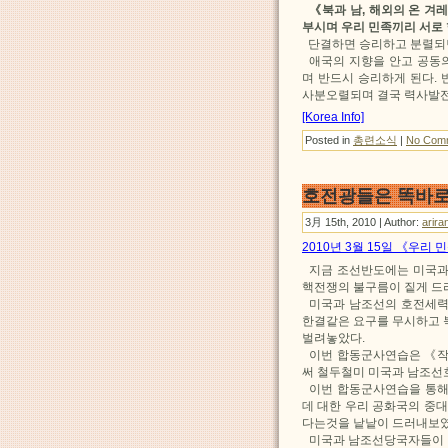
《북과 남, 해외의 온 겨
부시며 우리 민족끼리 서로
단결하면 승리하고 분렬되
애국의 지향을 안고 공동의
며 반드시 승리하게 된다.
사분오렬되며 결국 력사발전
[Korea Info]
Posted in
총련소식
|
No Com
호전광들은 똑바로
3月 15th, 2010 | Author:
arira
2010년 3월 15일 《우리
지금 조선반도에는 미국과
핵전쟁의 불구름이 짙게 드
미국과 남조선의 호전세력
한결같은 요구를 무시하고 
벌려놓았다.
이번 합동군사연습은 《작전
써 철두철미 미국과 남조선
이번 합동군사연습을 통해
데 대한 우리 공화국의 중
다는것을 낱낱이 드러내보였
미국과 남조선당국자들이 