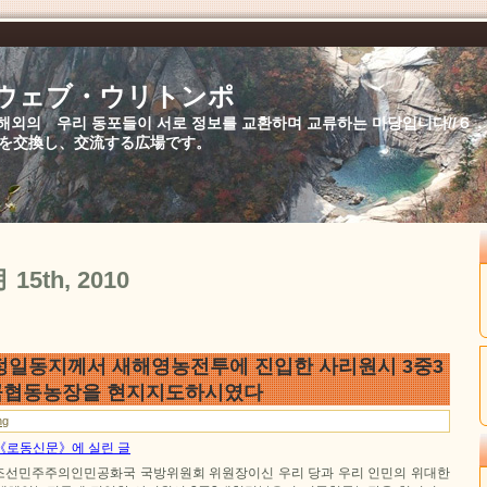
//ウェブ・ウリトンポ
북,해외의 우리 동포들이 서로 정보를 교환하며 교류하는 마당입니다//
を交換し、交流する広場です。
月 15th, 2010
정일동지께서 새해영농전투에 진입한 사리원시 3중3
곡협동농장을 현지지도하시였다
ng
일 《로동신문》에 실린 글
조선민주주의인민공화국 국방위원회 위원장이신 우리 당과 우리 인민의 위대한