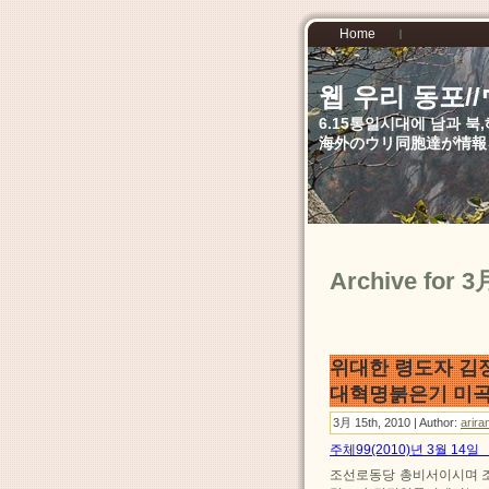
Home
웹 우리 동포
6.15통일시대에 남과 
海外のウリ同胞達が情報
Archive for 3
위대한 령도자 김
대혁명붉은기 미
3月 15th, 2010 | Author:
arira
주체99(2010)년 3월 14
조선로동당 총비서이시며 