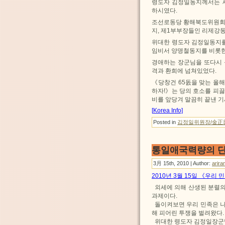
령도자 김정일동지께서는 
하시였다.
조선로동당 황해북도위원회 
지, 제1부부장들인 리제강
위대한 령도자 김정일동지
임비서 양명철동지를 비롯한
경애하는 장군님을 또다시 
격과 환희에 넘쳐있었다.
《당창건 65돐을 맞는 올
하자!》는 당의 호소를 피
비를 앞당겨 말끔히 끝낸 
[
Korea Info]
Posted in
김정일위원장/金正
통일애국력량의 단
3月 15th, 2010 | Author:
arira
2010년 3월 15일 《우리
외세에 의해 산생된 분렬의
과제이다.
돌이켜보면 우리 민족은 나
해 피어린 투쟁을 벌려왔다.
위대한 령도자 김정일장군