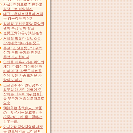
사설 : 경쟁으로 전진하고
경쟁으로 비약하자
대규모온실농장들이 전하
는 감동깊은 이야기
김여정 조선로동당 중앙위
원회 부장 담화 발표
金與正党部長が談話発表
서방의 악랄한 압박소동,
강경대응해나가는 중국
론설 : 조선로동당의 위력
이자 우리 국가와 인민의
존엄이고 힘이다
인민을 매혹시키는 위인의
세계 한없이 다심하신 어
버이의 정 강동군식료공
장에 깃든 가슴뜨거운 사
랑의 이야기
조선민주주의인민공화국
외무성 대변인 미국이 주
장하는 《싸이버위협설》
을 무근거한 중상모략으로
일축
朝鮮外務省代弁人、米国
の「サイバー脅威説」を
根拠のない中傷・謀略と
して一蹴
아시아태평양지역의 새로
운 안보위기로 고착된 미