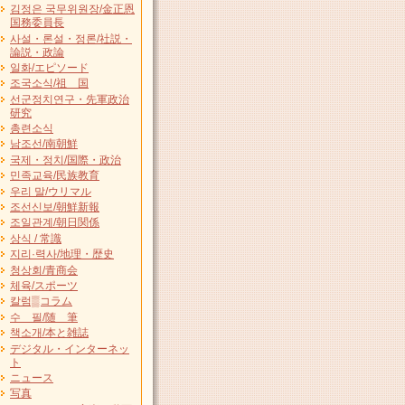
김정은 국무위원장/金正恩
国務委員長
사설・론설・정론/社説・
論説・政論
일화/エピソード
조국소식/祖 国
선군정치연구・先軍政治
研究
총련소식
남조선/南朝鮮
국제・정치/国際・政治
민족교육/民族教育
우리 말/ウリマル
조선신보/朝鮮新報
조일관계/朝日関係
상식 / 常識
지리·력사/地理・歴史
청상회/青商会
체육/スポーツ
칼럼▒コラム
수 필/随 筆
책소개/本と雑誌
デジタル・インターネッ
ト
ニュース
写真