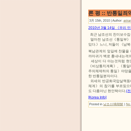
론 평 :: 반통일
3月 15th, 2010 | Author:
arira
2010년 3월 14일 《우리
최근 남조선의 친미보수집권
얼마전 남조선《통일부》 
있다.》느니, 저들이 《남
북남관계의 앞길에 찬물을
까마귀가 백로 흉내내는격의
세상이 다 아는것처럼 현인
《비상통치계획》, 《통일
주의체제하의 통일》야망을
한 반통일분자이다.
외세의 반공화국압살책동에
체계》의 참가를 부르짖으며
도 다름아닌 현인택이다.
(전
[Korea Info]
Posted in
남조선/南朝鮮
|
No