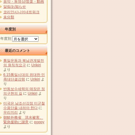
음악・동영상/音楽・動画
알림/お知らせ
코리안시니어네트워크
未分類
年度別
年度別
最近のコメント
통일운동과 북남관계발전
의 원칙적요구
に
Urikiri
より
6.15통일시대의 위대한 민
족대단결강령
に
Urikiri
よ
り
반동보수세력의 매장은 정
의구현의 길
に
Urikiri
よ
り
미국은 남조선강점 미군철
수용단을 내려야 한다
に
우리끼리
より
朝鮮外務省 洪水被害、
緊急援助に謝意
に
poppy
より