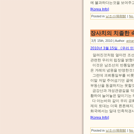
에 불과하다는것을 보여주고
[Korea Info]
Posted in
남조선/南朝鮮
|
No
장사치의 치졸한 
3月 15th, 2010 | Author:
arira
2010년 3월 15일 《우리
알려진것처럼 얼마전 조선
관련한 우리의 립장을 밝혔
이것은 남조선의 반통일분
온 겨레의 념원을 반영한것
그런데 괴뢰통일부를 비롯
이말 저말 주어섬기던 끝에
부동산을 동결하지는 못할것
금강산과 개성관광길을 악착
황하여 늘어놓은 말이기는 
다 아는바와 같이 우리 공
제의 토대는 더욱 튼튼해지
화국에서는 일대 민족적경사
[Korea Info]
Posted in
남조선/南朝鮮
|
No