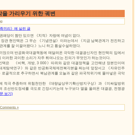
죄악을 가리우기 위한 궤변
ng
 민족끼리》에 실린 글
패당이 짬만 있으면 《치적》자랑에 여념이 없다.
장관 현인택은 그 무슨 《기념연설》이라는데서 《지금 남북관계가 전진하고
북관계를 잘 이끌어왔다.》느니 하고 횡설수설하였다.
 끼얹으며 반공화국대결책동에 매달려온 극악한 대결광신자인 현인택의 입에서
 이러한 괴이한 소리가 자주 튀여나오는 진의가 무엇인가 하는것이다.
택은 《비핵, 개방, 3 000》따위와 같은 대결정책을 고안해낸 장본인이며
대계탐색연구》와 같은 반공화국체제전복각본을 짜는데 앞장서고 《자유민주
 로골적으로 추구하면서 북남관계를 오늘과 같은 파국적위기에 몰아넣은 극악
 적극 추종하여 위험천만한 《대량살상무기확산방지구상》과 《미싸일방위
 조선반도정세를 극도로 긴장시키는데 누구보다 열을 올려온 대결광, 전쟁광
문 보기)
 Comments »