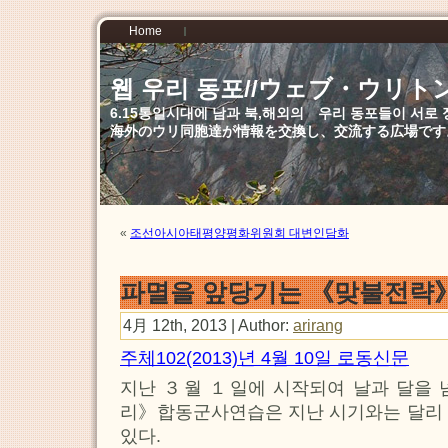
Home
웹 우리 동포//ウェブ・ウリト
6.15통일시대에 남과 북,해외의 우리 동포들이 서
海外のウリ同胞達が情報を交換し、交流する広場です
«
조선아시아태평양평화위원회 대변인담화
파멸을 앞당기는 《맞불전략
4月 12th, 2013 | Author:
arirang
주체102(2013)년 4월 10일 로동신문
지난 ３월 １일에 시작되여 날과 달을 
리》합동군사연습은 지난 시기와는 달리 
있다.