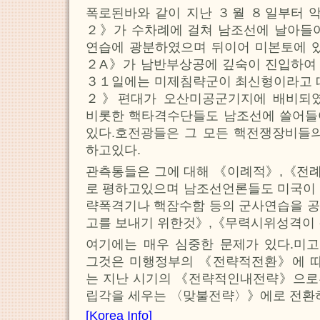
폭로된바와 같이 지난 ３월 ８일부터 
２》가 수차례에 걸쳐 남조선에 날아들어
연습에 광분하였으며 뒤이어 미본토에 
２A》가 남반부상공에 깊숙이 진입하여
３１일에는 미제침략군이 최신형이라고 
２》편대가 오산미공군기지에 배비되였
비롯한 핵타격수단들도 남조선에 쓸어들
있다.호전광들은 그 모든 핵전쟁장비들의
하고있다.
관측통들은 그에 대해 《이례적》,《전
로 평하고있으며 남조선언론들도 미국이 
략폭격기나 핵잠수함 등의 군사연습을 공
고를 보내기 위한것》,《무력시위성격이
여기에는 매우 심중한 문제가 있다.미
그것은 미행정부의 《전략적전환》에 
는 지난 시기의 《전략적인내전략》으로
립각을 세우는 〈맞불전략〉》에로 전환
[Korea Info]