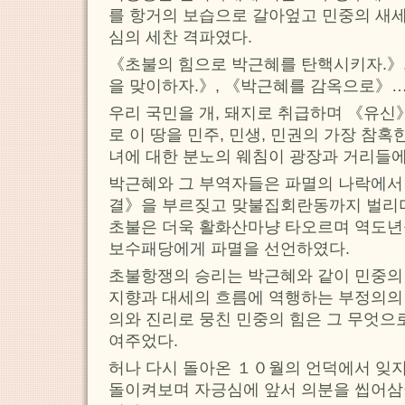
를 항거의 보습으로 갈아엎고 민중의 새세
심의 세찬 격파였다.
《초불의 힘으로 박근혜를 탄핵시키자.》
을 맞이하자.》, 《박근혜를 감옥으로》
우리 국민을 개, 돼지로 취급하며 《유
로 이 땅을 민주, 민생, 민권의 가장 참
녀에 대한 분노의 웨침이 광장과 거리들에
박근혜와 그 부역자들은 파멸의 나락에
결》을 부르짖고 맞불집회란동까지 벌리
초불은 더욱 활화산마냥 타오르며 역도년
보수패당에게 파멸을 선언하였다.
초불항쟁의 승리는 박근혜와 같이 민중의
지향과 대세의 흐름에 역행하는 부정의의
의와 진리로 뭉친 민중의 힘은 그 무엇으
여주었다.
허나 다시 돌아온 １０월의 언덕에서 잊
돌이켜보며 자긍심에 앞서 의분을 씹어삼