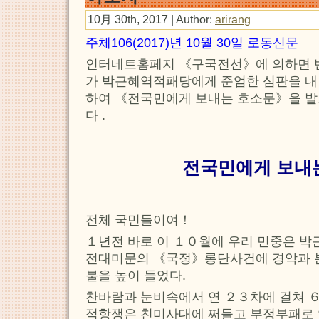
10月 30th, 2017 | Author:
arirang
주체106(2017)년 10월 30일 로동신문
인터네트홈페지 《구국전선》에 의하면
가 박근혜역적패당에게 준엄한 심판을 내
하여 《전국민에게 보내는 호소문》을 발
다 .
전국민에게 보내
전체 국민들이여！
１년전 바로 이 １０월에 우리 민중은 
전대미문의 《국정》롱단사건에 경악과 분
불을 높이 들었다.
찬바람과 눈비속에서 연 ２３차에 걸쳐 
적항쟁은 친미사대에 쩌들고 부정부패로 