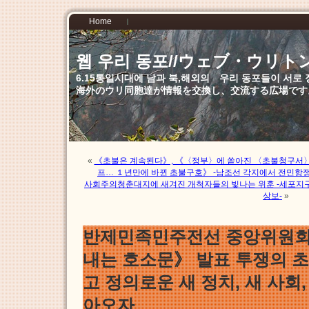
Home
웹 우리 동포//ウェブ・ウリト
6.15통일시대에 남과 북,해외의 우리 동포들이 서
海外のウリ同胞達が情報を交換し、交流する広場です
«
《초불은 계속된다》, 《〈정부〉에 쏟아진 〈초불청구서〉
프… １년만에 바뀐 초불구호》 -남조선 각지에서 전민항
사회주의청춘대지에 새겨진 개척자들의 빛나는 위훈 -세포지
상보-
»
반제민족민주전선 중앙위원회
내는 호소문》 발표 투쟁의 초
고 정의로운 새 정치, 새 사회
아오자