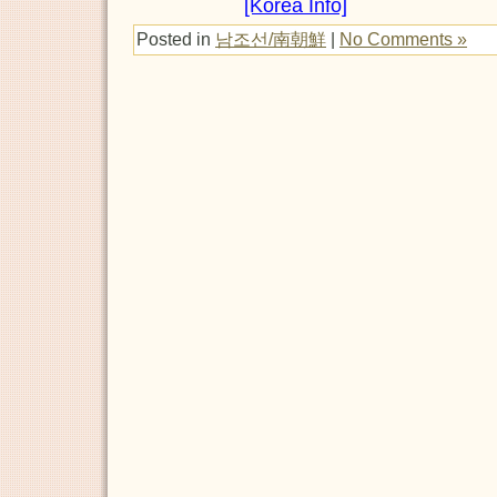
[Korea Info]
Posted in
남조선/南朝鮮
|
No Comments »