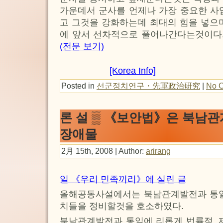
가운데서 군사를 언제나 가장 중요한 사
고 그것을 강화하는데 최대의 힘을 넣으
에 앞서 선차적으로 풀어나간다는것이다.
(전문 보기)
[Korea Info]
Posted in
선군정치연구・先軍政治研究
|
No 
론 설 ▒ 《보안법》은 북남
장애물
2月 15th, 2008 | Author:
arirang
일 《우리 민족끼리》에 실린 글
올해공동사설에서는 북남관계발전과 통일
치들을 정비할것을 호소하였다.
북남관계발전과 통일에 리롭게 법률적,