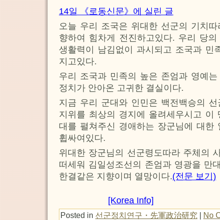
14일 《로동신문》에 실린 글
오늘 우리 조국은 위대한 선군의 기치따
향하여 힘차게 전진하고있다. 우리 당의
생활력이 남김없이 과시되고 조국과 민족
지고있다.
우리 조국과 민족의 높은 존엄과 영예는
정치가 안아온 고귀한 결실이다.
지금 우리 군대와 인민은 백전백승의 선
지위를 최상의 경지에 올려세우시고 이 
대를 펼쳐주신 경애하는 장군님에 대한 
휩싸여있다.
위대한 장군님의 선군령도따라 주체의 
떠세워 김일성조선의 존엄과 영광을 만
한결같은 지향이며 열망이다.
(전문 보기)
[Korea Info]
Posted in
선군정치연구・先軍政治研究
|
No 