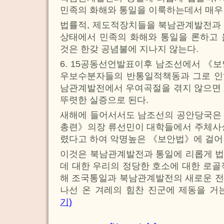
민족의 화해와 통일을 이룩하는데서 매우
법률적, 제도적장치들을 북남관계발전과 
상태에서 민족의 화해와 통일을 론하고 
것은 한갖 공념불에 지나지 않는다.
6. 15공동선언발표이후 남조선에서 《
우보수분자들의 반통일적책동과 그로 인하
남관계발전에서 우여곡절을 겪지 않으면 
뚜렷한 실증으로 된다.
새해에 들어서서도 남조선의 공안당국은 지
총련》의장 류선민이 대학들에서 주체사상
렸다고 하여 악명높은 《보안법》에 걸어
이것은 북남관계발전과 통일에 리롭게 법
데 대한 우리의 정당한 호소에 대한 로골
해 조국통일과 북남관계발전의 새로운 전
나선 온 겨레의 힘찬 진군에 제동을 거
기)