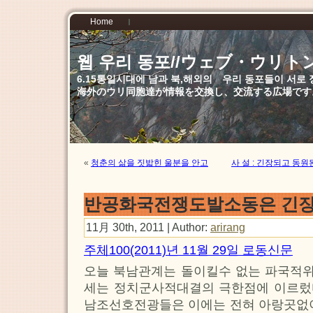
Home
웹 우리 동포//ウェブ・ウリト
6.15통일시대에 남과 북,해외의 우리 동포들이 서
海外のウリ同胞達が情報を交換し、交流する広場です
«
청춘의 삶을 짓밟힌 울분을 안고
사 설 : 긴장되고 동
반공화국전쟁도발소동은 긴장
11月 30th, 2011 | Author:
arirang
주체100(2011)년 11월 29일 로동신문
오늘 북남관계는 돌이킬수 없는 파국적
세는 정치군사적대결의 극한점에 이르렀
남조선호전광들은 이에는 전혀 아랑곳없이