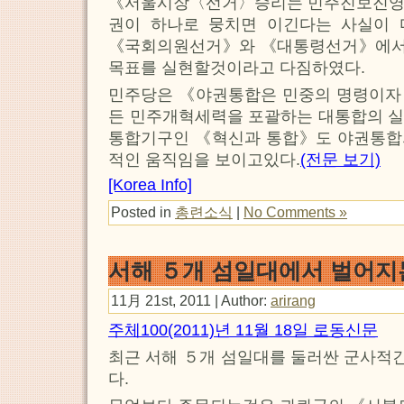
《서울시장〈선거〉승리는 민주진보진영
권이 하나로 뭉치면 이긴다는 사실이
《국회의원선거》와 《대통령선거》에서
목표를 실현할것이라고 다짐하였다.
민주당은 《야권통합은 민중의 명령이자
든 민주개혁세력을 포괄하는 대통합의 실
통합기구인 《혁신과 통합》도 야권통합
적인 움직임을 보이고있다.
(전문 보기)
[Korea Info]
Posted in
총련소식
|
No Comments »
서해 ５개 섬일대에서 벌어지
11月 21st, 2011 | Author:
arirang
주체100(2011)년 11월 18일 로동신문
최근 서해 ５개 섬일대를 둘러싼 군사적
다.