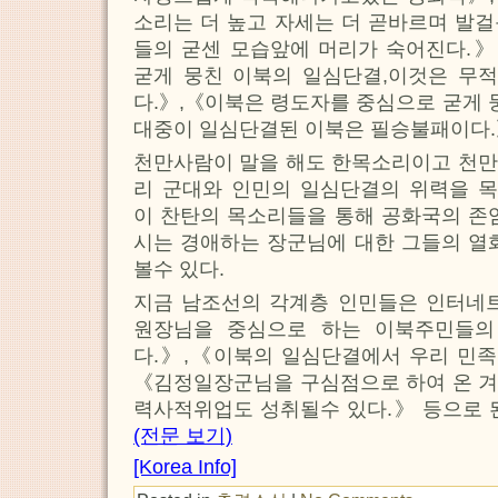
소리는 더 높고 자세는 더 곧바르며 발
들의 굳센 모습앞에 머리가 숙어진다.
굳게 뭉친 이북의 일심단결,이것은 무적
다.》,《이북은 령도자를 중심으로 굳게 
대중이 일심단결된 이북은 필승불패이다
천만사람이 말을 해도 한목소리이고 천만
리 군대와 인민의 일심단결의 위력을 
이 찬탄의 목소리들을 통해 공화국의 존
시는 경애하는 장군님에 대한 그들의 열
볼수 있다.
지금 남조선의 각계층 인민들은 인터
원장님을 중심으로 하는 이북주민들의
다.》,《이북의 일심단결에서 우리 민족
《김정일장군님을 구심점으로 하여 온 겨
력사적위업도 성취될수 있다.》 등으로 
(전문 보기)
[Korea Info]