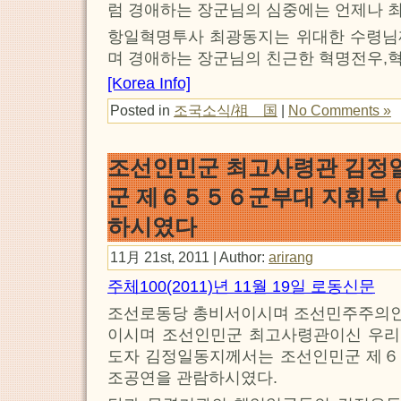
럼 경애하는 장군님의 심중에는 언제나 
항일혁명투사 최광동지는 위대한 수령님
며 경애하는 장군님의 친근한 혁명전우,
[Korea Info]
Posted in
조국소식/祖 国
|
No Comments »
조선인민군 최고사령관 김정
군 제６５５６군부대 지휘부
하시였다
11月 21st, 2011 | Author:
arirang
주체100(2011)년 11월 19일 로동신문
조선로동당 총비서이시며 조선민주주의
이시며 조선인민군 최고사령관이신 우리 
도자 김정일동지께서는 조선인민군 제
조공연을 관람하시였다.