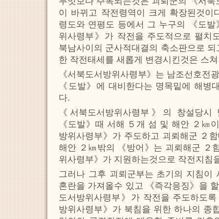
무엇보다 주목되는것은 괴뢰군의 《서
이 바뀌고 작전령역이 크게 확장된것이다
령도와 연평도 등에서 그 누구의 《도발
위사령부》가 작전을 주도적으로 펼치
북남사이의 군사적대결의 축소판으로 되고
한 작전태세를 새롭게 변경시킨것은 스쳐
《서북도서방위사령부》는 남조선호전광
《도발》에 대비한다는 명목밑에 해병
다.
《서북도서방위사령부》의 창설당시 
《도발》때 서해 ５개 섬 및 해안 ２㎞
방위사령부》가 주도하고 괴뢰해군 ２함
해안 ２㎞밖의 《방어》는 괴뢰해군 ２
위사령부》가 지원하는것으로 작전지침을
그러나 그후 괴뢰군부는 초기의 지침이 
혼란을 가져올수 있고 《즉각응징》을 할
도서방위사령부》가 작전을 주도하도록
방위사령부》가 북침을 위한 하나의 종