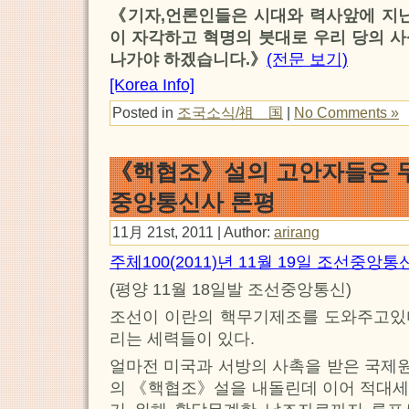
《기자,언론인들은 시대와 력사앞에 지닌
이 자각하고 혁명의 붓대로 우리 당의 
나가야 하겠습니다.》
(전문 보기)
[Korea Info]
Posted in
조국소식/祖 国
|
No Comments »
《핵협조》설의 고안자들은 
중앙통신사 론평
11月 21st, 2011 | Author:
arirang
주체100(2011)년 11월 19일 조선중앙통
(평양 11월 18일발 조선중앙통신)
조선이 이란의 핵무기제조를 도와주고있
리는 세력들이 있다.
얼마전 미국과 서방의 사촉을 받은 국제
의 《핵협조》설을 내돌린데 이어 적대세