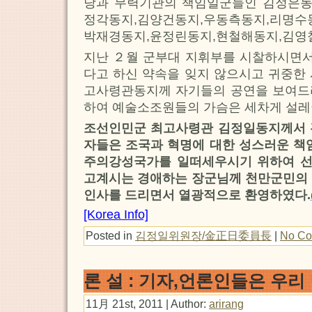
당과 무력기관의 책임일군들인 김정은동
정각동지,김양건동지,우동측동지,리명수
박재경동지,윤정린동지,현철해동지,김영철
지난 ２월 군부대 지휘부를 시찰하시면
다고 하신 약속을 잊지 않으시고 귀중한
고사령관동지께 자기들의 공연을 보여드
하여 예술소조원들의 가슴은 세차게 설레
조선인민군 최고사령관 김정일동지께서 
자들은 조국과 혁명에 대한 성스러운 책
주의강성국가를 일떠세우시기 위하여 
고계시는 경애하는 장군님께 천만군민의 
인사를 드리면서 열광적으로 환영하였다.
[Korea Info]
Posted in
김정일위원장/金正日委員長
|
No Co
론 설 : 기자,언론인들은 우
11月 21st, 2011 | Author:
arirang