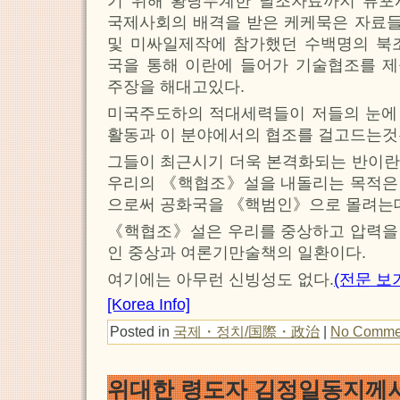
기 위해 황당무계한 날조자료까지 류포
국제사회의 배격을 받은 케케묵은 자료
및 미싸일제작에 참가했던 수백명의 북
국을 통해 이란에 들어가 기술협조를 
주장을 해대고있다.
미국주도하의 적대세력들이 저들의 눈에
활동과 이 분야에서의 협조를 걸고드는것
그들이 최근시기 더욱 본격화되는 반이란
우리의 《핵협조》설을 내돌리는 목적은
으로써 공화국을 《핵범인》으로 몰려는데
《핵협조》설은 우리를 중상하고 압력을
인 중상과 여론기만술책의 일환이다.
여기에는 아무런 신빙성도 없다.
(전문 보
[Korea Info]
Posted in
국제・정치/国際・政治
|
No Comme
위대한 령도자 김정일동지께