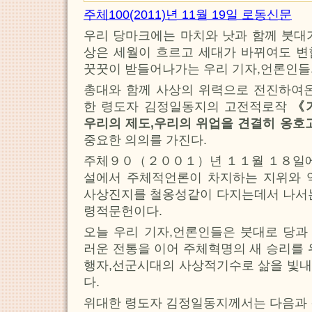
주체100(2011)년 11월 19일 로동신문
우리 당마크에는 마치와 낫과 함께 붓대
상은 세월이 흐르고 세대가 바뀌여도 변
꿋꿋이 받들어나가는 우리 기자,언론인들
총대와 함께 사상의 위력으로 전진하여온
한 령도자 김정일동지의 고전적로작
《
우리의 제도,우리의 위업을 견결히 옹
중요한 의의를 가진다.
주체９０（２００１）년 １１월 １８일에 
설에서 주체적언론이 차지하는 지위와 
사상진지를 철옹성같이 다지는데서 나서는
령적문헌이다.
오늘 우리 기자,언론인들은 붓대로 당과
러운 전통을 이어 주체혁명의 새 승리를 
행자,선군시대의 사상적기수로 삶을 빛내
다.
위대한 령도자 김정일동지께서는 다음과 