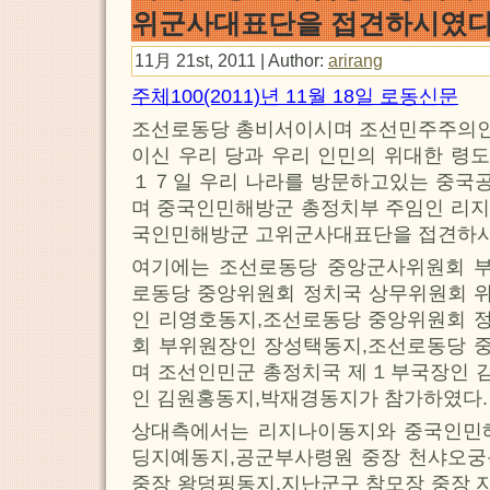
위군사대표단을 접견하시였
11月 21st, 2011 | Author:
arirang
주체100(2011)년 11월 18일 로동신문
조선로동당 총비서이시며 조선민주주의
이신 우리 당과 우리 인민의 위대한 령
１７일 우리 나라를 방문하고있는 중국
며 중국인민해방군 총정치부 주임인 리지
국인민해방군 고위군사대표단을 접견하시
여기에는 조선로동당 중앙군사위원회 
로동당 중앙위원회 정치국 상무위원회 
인 리영호동지,조선로동당 중앙위원회 
회 부위원장인 장성택동지,조선로동당 
며 조선인민군 총정치국 제１부국장인 
인 김원홍동지,박재경동지가 참가하였다.
상대측에서는 리지나이동지와 중국인민
딩지예동지,공군부사령원 중장 천샤오궁
중장 왕덩핑동지,지난군구 참모장 중장 