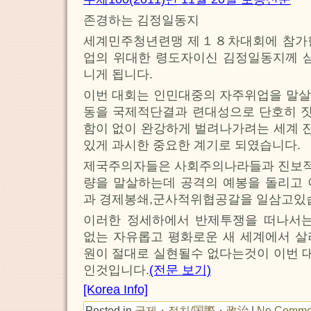
존경하는 김정일동지
세계민주청년련맹 제１８차대회에 참가
업의 위대한 령도자이신 김정일동지께 삼
니게 됩니다.
이번 대회는 인민대중의 자주위업을 말살
동을 국제적단결과 련대성으로 단호히 
함이 없이 완강하게 벌려나가려는 세계 
있게 과시한 중요한 계기로 되였습니다.
제국주의자들은 사회주의나라들과 진보
량을 말살하는데 공격의 예봉을 돌리고 
과 경제봉쇄,군사적위협공갈을 일삼고있
이러한 정세하에서 반제투쟁을 떠나서는
없는 자유롭고 평화로운 새 세계에서 살
원이 절대로 실현될수 없다는것이 이번 
인것입니다.
(전문 보기)
[Korea Info]
Posted in
국제・정치/国際・政治
|
No Comme