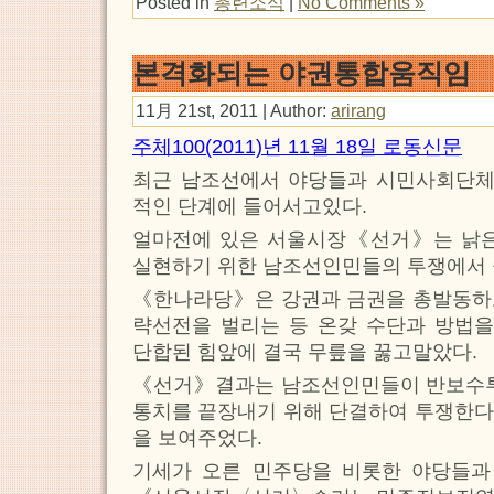
Posted in
총련소식
|
No Comments »
본격화되는 야권통합움직임
11月 21st, 2011 | Author:
arirang
주체100(2011)년 11월 18일 로동신문
최근 남조선에서 야당들과 시민사회단
적인 단계에 들어서고있다.
얼마전에 있은 서울시장《선거》는 낡은
실현하기 위한 남조선인민들의 투쟁에서 
《한나라당》은 강권과 금권을 총발동하
략선전을 벌리는 등 온갖 수단과 방법
단합된 힘앞에 결국 무릎을 꿇고말았다.
《선거》결과는 남조선인민들이 반보수투
통치를 끝장내기 위해 단결하여 투쟁한다
을 보여주었다.
기세가 오른 민주당을 비롯한 야당들