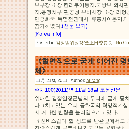
부부장 소장 칸리쿠이동지,국방부 외사판
지,총정치부 판공청 부비서장 소장 리펑
민공화국 특명전권대사 류훙차이동지,
참가하였다.
(전문 보기)
[Korea Info]
Posted in
김정일위원장/金正日委員長
|
No Co
《혈연적으로 굳게 이어진 령
체》
11月 21st, 2011 | Author:
arirang
주체100(2011)년 11월 18일 로동신문
위대한 김정일장군님의 두리에 굳게 뭉
다그치고있는 우리 공화국의 혁명적기상
서 커다란 반향을 불러일으키고있다.
《신비스럽다 할 정도로 난관앞에서도 
자랑스럽게 극복해나가고있는 공화국》,