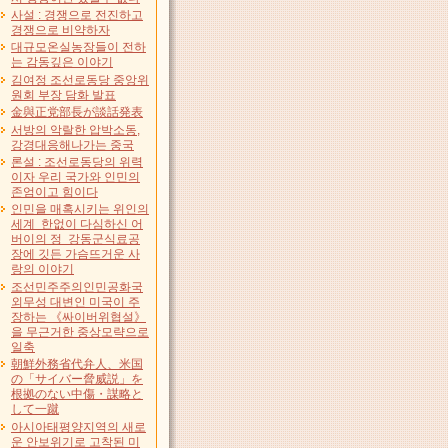
사설 : 경쟁으로 전진하고
경쟁으로 비약하자
대규모온실농장들이 전하
는 감동깊은 이야기
김여정 조선로동당 중앙위
원회 부장 담화 발표
金與正党部長が談話発表
서방의 악랄한 압박소동,
강경대응해나가는 중국
론설 : 조선로동당의 위력
이자 우리 국가와 인민의
존엄이고 힘이다
인민을 매혹시키는 위인의
세계 한없이 다심하신 어
버이의 정 강동군식료공
장에 깃든 가슴뜨거운 사
랑의 이야기
조선민주주의인민공화국
외무성 대변인 미국이 주
장하는 《싸이버위협설》
을 무근거한 중상모략으로
일축
朝鮮外務省代弁人、米国
の「サイバー脅威説」を
根拠のない中傷・謀略と
して一蹴
아시아태평양지역의 새로
운 안보위기로 고착된 미