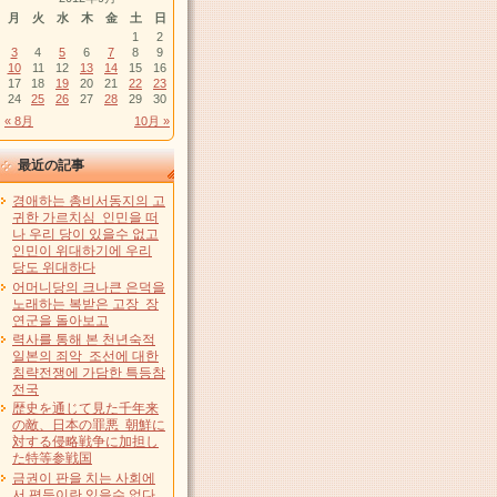
月
火
水
木
金
土
日
1
2
3
4
5
6
7
8
9
10
11
12
13
14
15
16
17
18
19
20
21
22
23
24
25
26
27
28
29
30
« 8月
10月 »
最近の記事
경애하는 총비서동지의 고
귀한 가르치심 인민을 떠
나 우리 당이 있을수 없고
인민이 위대하기에 우리
당도 위대하다
어머니당의 크나큰 은덕을
노래하는 복받은 고장 장
연군을 돌아보고
력사를 통해 본 천년숙적
일본의 죄악 조선에 대한
침략전쟁에 가담한 특등참
전국
歴史を通じて見た千年来
の敵、日本の罪悪 朝鮮に
対する侵略戦争に加担し
た特等参戦国
금권이 판을 치는 사회에
서 평등이란 있을수 없다