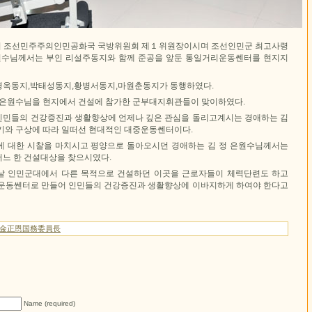
 조선민주주의인민공화국 국방위원회 제１위원장이시며 조선인민군 최고사령
원수님께서는 부인 리설주동지와 함께 준공을 앞둔 통일거리운동쎈터를 현지지
경옥동지,박태성동지,황병서동지,마원춘동지가 동행하였다.
 은원수님을 현지에서 건설에 참가한 군부대지휘관들이 맞이하였다.
민들의 건강증진과 생활향상에 언제나 깊은 관심을 돌리고계시는 경애하는 김
기와 구상에 따라 일떠선 현대적인 대중운동쎈터이다.
 대한 시찰을 마치시고 평양으로 돌아오시던 경애하는 김 정 은원수님께서는
느 한 건설대상을 찾으시였다.
날 인민군대에서 다른 목적으로 건설하던 이곳을 근로자들이 체력단련도 하고
운동쎈터로 만들어 인민들의 건강증진과 생활향상에 이바지하게 하여야 한다고
/金正恩国務委員長
Name (required)