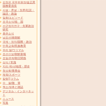
김정은 국무위원장/金正恩
国務委員長
사설・론설・정론/社説・
論説・政論
일화/エピソード
조국소식/祖 国
선군정치연구・先軍政治
研究
총련소식
남조선/南朝鮮
국제・정치/国際・政治
민족교육/民族教育
우리 말/ウリマル
조선신보/朝鮮新報
조일관계/朝日関係
상식 / 常識
지리·력사/地理・歴史
청상회/青商会
체육/スポーツ
칼럼▒コラム
수 필/随 筆
책소개/本と雑誌
デジタル・インターネッ
ト
ニュース
写真