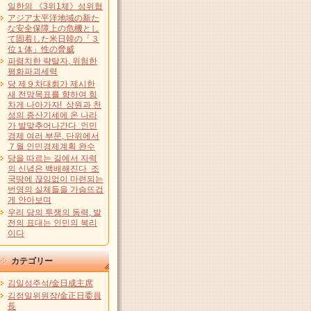
일한의 《3위1체》성위협
アジア太平洋地域の新た
な安全保障上の危機とし
て固着した米日韓の「３
位１体」性の脅威
파렴치한 략탈자, 위험한
평화파괴세력
당 제９차대회가 제시한
새 전망목표를 향하여 힘
차게 나아가자! 상원과 천
성의 증산기세에 온 나라
가 발맞추어나간다 인민
경제 여러 부문, 단위에서
７월 인민경제계획 완수
당을 따르는 길에서 자력
의 신념은 백배해진다 조
국땅에 끊임없이 마련되는
번영의 실체들을 가슴뜨겁
게 안아보며
우리 당의 투쟁의 동력, 발
전의 표대는 인민의 복리
이다
カテゴリー
김일성주석/金日成主席
김정일위원장/金正日委員
長