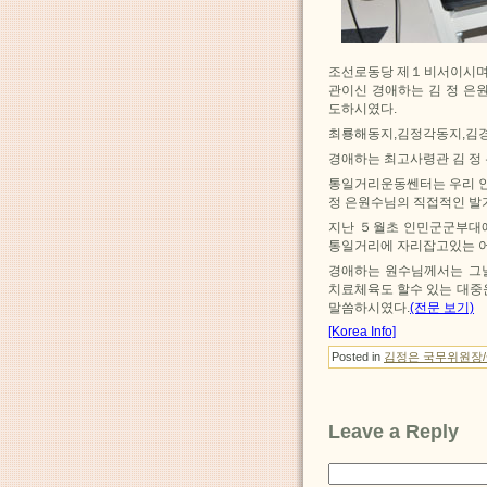
조선로동당 제１비서이시며
관이신 경애하는 김 정 은
도하시였다.
최룡해동지,김정각동지,김
경애하는 최고사령관 김 정
통일거리운동쎈터는 우리 인
정 은원수님의 직접적인 발
지난 ５월초 인민군군부대에
통일거리에 자리잡고있는 어
경애하는 원수님께서는 그
치료체육도 할수 있는 대중
말씀하시였다.
(전문 보기)
[Korea Info]
Posted in
김정은 국무위원장
Leave a Reply