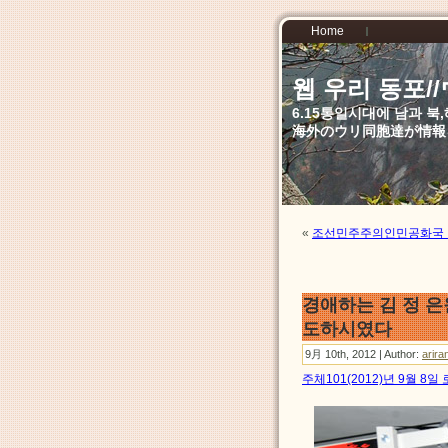
Home
웹 우리 동포
6.15통일시대에 남과 
海外のウリ同胞達が情報
«
조선민주주의인민공화국 
경애하는 김 정 
도하시였다
9月 10th, 2012 | Author:
arira
주체101(2012)년 9월 8