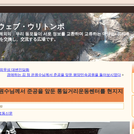
//ウェブ・ウリトンポ
북,해외의 우리 동포들이 서로 정보를 교환하며 교류하는 마당입니다//
を交換し、交流する広場です。
외무성 대변인담화
경애하는 김 정 은원수님께서 준공을 앞둔 평양민속공원을 돌아보시였다
»
은원수님께서 준공을 앞둔 통일거리운동쎈터를 현지지
ng
일 로동신문