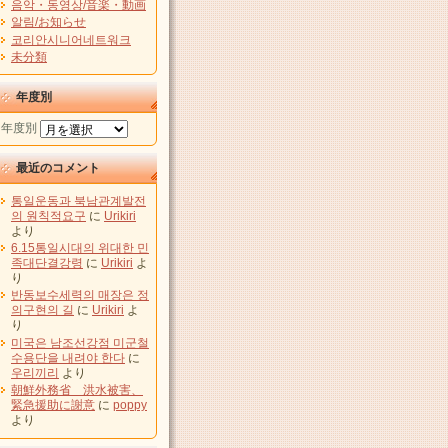
음악・동영상/音楽・動画
알림/お知らせ
코리안시니어네트워크
未分類
年度別
年度別
最近のコメント
통일운동과 북남관계발전
의 원칙적요구
に
Urikiri
より
6.15통일시대의 위대한 민
족대단결강령
に
Urikiri
よ
り
반동보수세력의 매장은 정
의구현의 길
に
Urikiri
よ
り
미국은 남조선강점 미군철
수용단을 내려야 한다
に
우리끼리
より
朝鮮外務省 洪水被害、
緊急援助に謝意
に
poppy
より