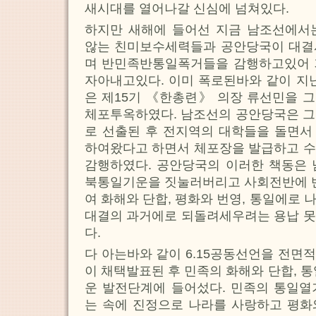
새시대를 열어나갈 신심에 넘쳐있다.
하지만 새해에 들어선 지금 남조선에서
않는 친미보수세력들과 공안당국이 대결
며 반민족반통일폭거들을 감행하고있어 
자아내고있다. 이미 폭로된바와 같이 지난
은 제15기 《한총련》 의장 류선민을 
체포투옥하였다. 남조선의 공안당국은 그
로 선출된 후 전지역의 대학들을 돌면서
하여왔다고 하면서 체포장을 발급하고 수
감행하였다. 공안당국의 이러한 책동은 
북통일기운을 짓눌러버리고 사회전반에
여 화해와 단합, 평화와 번영, 통일에로
대결의 과거에로 되돌려세우려는 용납 못
다.
다 아는바와 같이 6.15공동선언을 전면적
이 채택발표된 후 민족의 화해와 단합, 
운 발전단계에 들어섰다. 민족의 통일열
는 속에 진정으로 나라를 사랑하고 평화