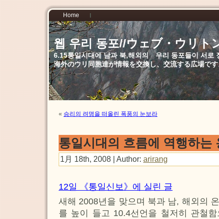
Home
웹 우리 동포//ウェブ・ウリト
6.15통일시대에 남과 북,해외의 우리 동포들이 서
海外のウリ同胞達が情報を交換し、交流する広場です
«
승리의 려명을 떠올린 폭풍의 눈보라
통일시대의 흐름에 역행하는 
1月 18th, 2008 | Author:
arirang
12일 《통일신보》에 실린 글
새해 2008년을 맞으며 북과 남, 해외의 
를 높이 들고 10.4선언을 철저히 관철