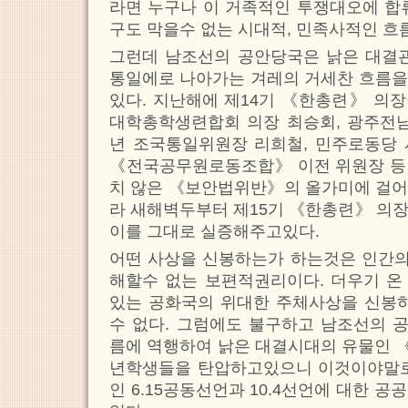
라면 누구나 이 거족적인 투쟁대오에 합
구도 막을수 없는 시대적, 민족사적인 흐
그런데 남조선의 공안당국은 낡은 대결관
통일에로 나아가는 겨레의 거세찬 흐름을
있다. 지난해에 제14기 《한총련》 의
대학총학생련합회 의장 최승회, 광주전남
년 조국통일위원장 리희철, 민주로동당 
《전국공무원로동조합》 이전 위원장 등
치 않은 《보안법위반》의 올가미에 걸어
라 새해벽두부터 제15기 《한총련》 의
이를 그대로 실증해주고있다.
어떤 사상을 신봉하는가 하는것은 인간의
해할수 없는 보편적권리이다. 더우기 온
있는 공화국의 위대한 주체사상을 신봉하
수 없다. 그럼에도 불구하고 남조선의 
름에 역행하여 낡은 대결시대의 유물인 
년학생들을 탄압하고있으니 이것이야말로
인 6.15공동선언과 10.4선언에 대한 