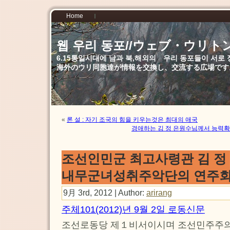
Home
웹 우리 동포//ウェブ・ウリト
6.15통일시대에 남과 북,해외의 우리 동포들이 서
海外のウリ同胞達が情報を交換し、交流する広場です
«
론 설 : 자기 조국의 힘을 키우는것은 최대의 애국
경애하는 김 정 은원수님께서 능력
조선인민군 최고사령관 김 정
내무군녀성취주악단의 연주회
9月 3rd, 2012 | Author:
arirang
주체101(2012)년 9월 2일 로동신문
조선로동당 제１비서이시며 조선민주주