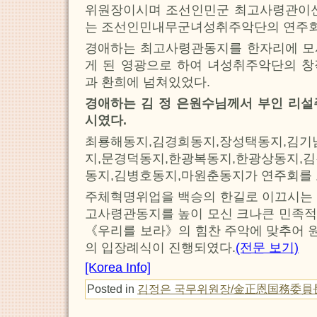
위원장이시며 조선인민군 최고사령관이신
는 조선인민내무군녀성취주악단의 연주회
경애하는 최고사령관동지를 한자리에 모
게 된 영광으로 하여 녀성취주악단의 창
과 환희에 넘쳐있었다.
경애하는 김 정 은원수님께서 부인 리설
시였다.
최룡해동지,김경희동지,장성택동지,김기
지,문경덕동지,한광복동지,한광상동지,
동지,김병호동지,마원춘동지가 연주회를 
주체혁명위업을 백승의 한길로 이끄시는 
고사령관동지를 높이 모신 크나큰 민족적
《우리를 보라》의 힘찬 주악에 맞추어 
의 입장례식이 진행되였다.
(전문 보기)
[Korea Info]
Posted in
김정은 국무위원장/金正恩国務委員