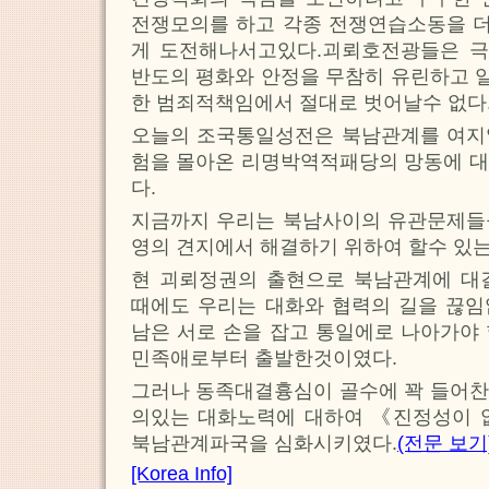
전쟁모의를 하고 각종 전쟁연습소동을 
게 도전해나서고있다.괴뢰호전광들은 
반도의 평화와 안정을 무참히 유린하고 
한 범죄적책임에서 절대로 벗어날수 없다
오늘의 조국통일성전은 북남관계를 여지
험을 몰아온 리명박역적패당의 망동에 대
다.
지금까지 우리는 북남사이의 유관문제들
영의 견지에서 해결하기 위하여 할수 있는
현 괴뢰정권의 출현으로 북남관계에 대
때에도 우리는 대화와 협력의 길을 끊임
남은 서로 손을 잡고 통일에로 나아가야
민족애로부터 출발한것이였다.
그러나 동족대결흉심이 골수에 꽉 들어찬
의있는 대화노력에 대하여 《진정성이 
북남관계파국을 심화시키였다.
(전문 보기
[Korea Info]