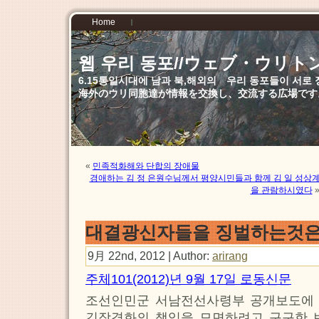
Home
웹 우리 동포//ウェブ・ウリト
6.15통일시대에 남과 북,해외의 우리 동포들이 서
海外のウリ同胞達が情報を交換し、交流する広場です
«
민족적화해와 단합의 장애물
경애하는 김 정 은원수님께서 평양시민들과 함께 김 일 성
을 관람하시였다
대결광신자들을 징벌하는것은
9月 22nd, 2012 | Author:
arirang
주체101(2012)년 9월 17일 로동신문
조선인민군 서남전선사령부 공개보도에
긴장격화의 책임을 모면하려고 구구한 