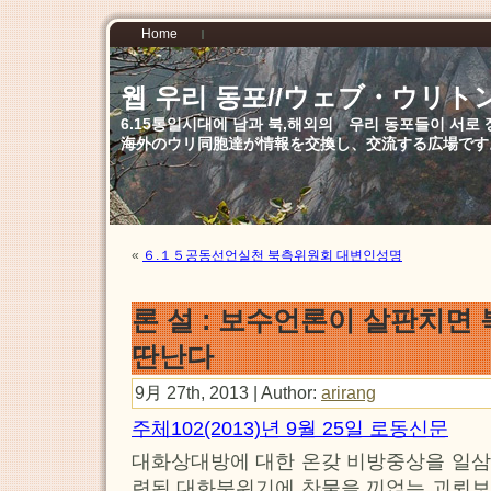
Home
웹 우리 동포//ウェブ・ウリト
6.15통일시대에 남과 북,해외의 우리 동포들이 서
海外のウリ同胞達が情報を交換し、交流する広場です
«
６.１５공동선언실천 북측위원회 대변인성명
론 설 : 보수언론이 살판치면
딴난다
9月 27th, 2013 | Author:
arirang
주체102(2013)년 9월 25일 로동신문
대화상대방에 대한 온갖 비방중상을 일삼
련된 대화분위기에 찬물을 끼얹는 괴뢰보