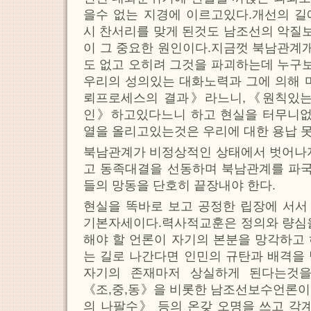
을수 없는 지경에 이르고있다.개선의 길
시 찬서리를 맞게 된것도 남조선의 악질
이 그 중요한 원인이다.지금껏 북남관계
도 없고 오히려 그것을 파괴하는데 누구
우리의 성의있는 대화노력과 그에 의해 
뢰프로세스의 결과》라느니,《원칙있는
인》하고있다느니 하고 현실을 터무니
열을 올리고있는것은 우리에 대한 용납 
북남관계가 비정상적인 상태에서 벗어나자
고 동족대결을 선동하며 북남관계를 파
들의 망동을 단호히 끝장내야 한다.
현실을 똑바로 보고 공정한 립장에 서서
기본자세이다.력사적교훈은 정의와 량심을
해야 할 언론이 자기의 본분을 망각하고
는 길로 나간다면 인민의 규탄과 배격을
자기의 존재마저 상실하게 된다는것을
《조,중,동》을 비롯한 남조선보수언론이
의 나팔수》 등의 온갖 오명을 쓰고 각