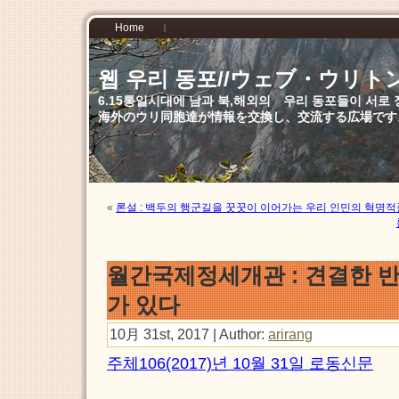
Home
웹 우리 동포//ウェブ・ウリト
6.15통일시대에 남과 북,해외의 우리 동포들이 서
海外のウリ同胞達が情報を交換し、交流する広場です
«
론설 : 백두의 행군길을 꿋꿋이 이어가는 우리 인민의 혁명
월간국제정세개관 : 견결한 
가 있다
10月 31st, 2017 | Author:
arirang
주체106(2017)년 10월 31일 로동신문