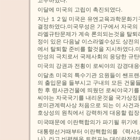
고무하였다.
이달에 미국의 고립이 촉진되였다.
지난 １２일 미국은 유엔교육과학문화기
결정하였다.미국무성은 기구에서 자국의
라엘규탄문제가 계속 론의되는것을 탈퇴
정이 있은 다음날 이스라엘수상도 상전의
에서 탈퇴할 준비를 할것을 지시하였다.
만성의 극치로서 국제사회의 응당한 규탄
미국의 강권과 전횡이 로씨야의 강경대응
이달초 미국의 특수기관 요원들이 쌘프
의 출입문을 들부시고 구내의 모든 건물
한 후 령사관건물에 띄웠던 로씨야국기를
씨야는 자국국기를 내리운것을 국가상징
로미관계력사상 처음으로 되는 이 사건과
호상성의 원칙에서 강력하게 대응할 립장
미국때문에 이란핵합의가 파기될 위기에 
대통령선거때부터 이란핵합의를 《력사상
나》라고 비평해온 트럼프는 대이란전략