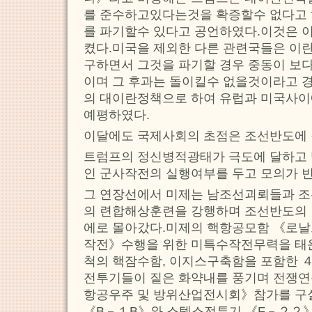
를 준수하고있다는것을 확증할수 없다고 
를 파기할수 있다고 공언하였다.이것은 
켰다.미국을 제외한 다른 관련국들은 이
구하면서 그것을 파기할 경우 중동이 보
이며 그 후과는 돌이킬수 없을것이라고 
의 대이란정책으로 하여 유럽과 미국사이
예평하였다.
이달에도 국제사회의 초점은 조선반도에 
트럼프의 정신병적광태가 극도에 달하고
인 군사작전의 실행여부를 두고 모의가 
그 연장선에서 미제는 남조선괴뢰들과 
의 련합해상훈련을 강행하며 조선반도의
에로 몰아갔다.미제의 핵항공모함 《로
작전》수행을 위한 미특수작전무력을 태
척의 핵잠수함, 이지스구축함을 포함한 
전투기들이 짙은 화약내를 풍기며 전쟁
항공우주 및 방위산업전시회》참가를 구
《B－１B》와 스텔스전투기 《F－２２》