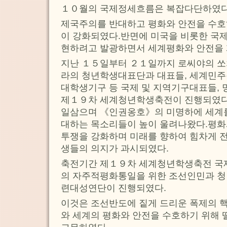
１０월의 국제정세흐름은 복잡다단하였다
제국주의를 반대하고 평화와 안전을 수호
이 강화되였다.반면에 미국을 비롯한 국
현하려고 발광하면서 세계평화와 안전을 
지난 １５일부터 ２１일까지 로씨야의 쏘
라의 청년학생대표단과 대표들, 세계민
대학생기구 등 국제 및 지역기구대표들,
제１９차 세계청년학생축전이 진행되였다
일삼으며 《인권옹호》의 미명하에 세계
대하는 목소리들이 높이 울려나왔다.평화와
투쟁을 강화하며 미래를 향하여 힘차게 
생들의 의지가 과시되였다.
축전기간 제１９차 세계청년학생축전 국
의 자주적평화통일을 위한 조선인민과 청
련대성연단이 진행되였다.
이것은 조선반도에 짙게 드리운 폭제의 
와 세계의 평화와 안전을 수호하기 위해 