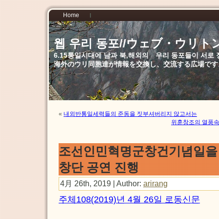
Home
웹 우리 동포//ウェブ・ウリト
6.15통일시대에 남과 북,해외의 우리 동포들이 서
海外のウリ同胞達が情報を交換し、交流する広場です
«
내외반통일세력들의 준동을 짓부셔버리지 않고서는
위훈창조의 열풍속
조선인민혁명군창건기념일을
창단 공연 진행
4月 26th, 2019 | Author:
arirang
주체108(2019)년 4월 26일 로동신문