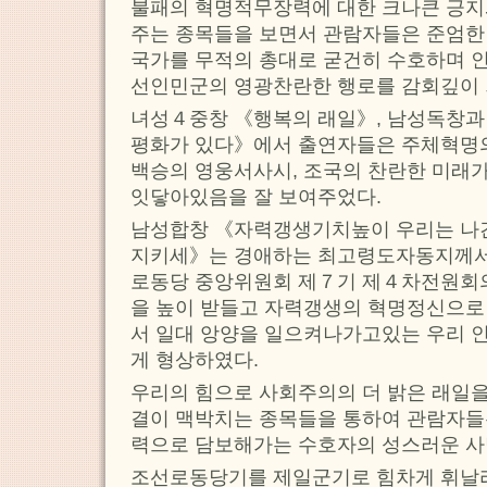
불패의 혁명적무장력에 대한 크나큰 긍지
주는 종목들을 보면서 관람자들은 준엄한
국가를 무적의 총대로 굳건히 수호하며 
선인민군의 영광찬란한 행로를 감회깊이 
녀성４중창 《행복의 래일》, 남성독창과
평화가 있다》에서 출연자들은 주체혁명의
백승의 영웅서사시, 조국의 찬란한 미래
잇닿아있음을 잘 보여주었다.
남성합창 《자력갱생기치높이 우리는 나
지키세》는 경애하는 최고령도자동지께서
로동당 중앙위원회 제７기 제４차전원회
을 높이 받들고 자력갱생의 혁명정신으로
서 일대 앙양을 일으켜나가고있는 우리 
게 형상하였다.
우리의 힘으로 사회주의의 더 밝은 래일을
결이 맥박치는 종목들을 통하여 관람자들
력으로 담보해가는 수호자의 성스러운 사
조선로동당기를 제일군기로 힘차게 휘날리