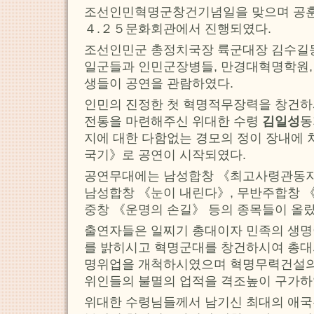
조선인민혁명군창건기념일을 맞으며 공
４.２５문화회관에서 진행되였다.
조선인민군 총정치국장 륙군대장 김수길
일군들과 인민군장병들, 만경대혁명학원,
생들이 공연을 관람하였다.
인민의 진정한 첫 혁명적무장력을 창건하
전통을 마련해주신 위대한 수령
김일성
동
지에 대한 다함없는 경모의 정이 장내에 
국기》로 공연이 시작되였다.
공연무대에는 남성합창 《최고사령관동지
남성합창 《눈이 내린다》, 무반주합창 《
중창 《운명의 손길》 등의 종목들이 올랐
출연자들은 일찌기 총대이자 민족의 생명
를 밝히시고 혁명군대를 창건하시여 총대
명위업을 개척하시였으며 혁명무력건설의
위인들의 불멸의 업적을 격조높이 구가하
위대한 수령님들께서 남기신 최대의 애국