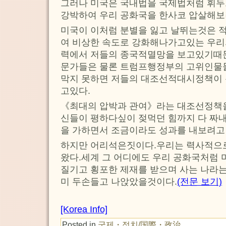
그러나 미국은 국내법을 국제법처럼 휘두
강박하여 우리 공화국을 한사코 압살해보
미국이 이처럼 분별을 잃고 날뛰는것은 
여 비상한 속도로 강화해나가고있는 우리
력에서 저들의 종국적멸망을 보고있기때
문가들은 물론 트럼프행정부의 고위인물
막지 못하면 저들의 대조선적대시정책이
고있다.
《최대의 압박과 관여》라는 대조선정책
신들이 평하다싶이 젖먹던 힘까지 다 짜
을 가하면서 조금이라도 성과를 내보려고
하지만 어리석은짓이다.우리는 력사적으로
왔다.세계 그 어디에도 우리 공화국처럼 
질기고 횡포한 제재를 받으며 사는 나라는
미 두손들고 나앉았을것이다.
(전문 보기)
[Korea Info]
Posted in
국제・정치/国際・政治