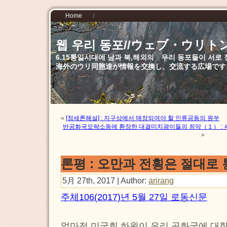
Home
웹 우리 동포//ウェブ・ウリト
6.15통일시대에 남과 북,해외의 우리 동포들이 서
海外のウリ同胞達が情報を交換し、交流する広場です
«
[정세론해설] : 지구상에서 매장되여야 할 인류공동의 원쑤
반공화국모략소동에 환장한 대결미치광이들의 죄악（１） :
»
론평 : 오만과 전횡은 절대로
5月 27th, 2017 | Author:
arirang
주체106(2017)년 5월 27일 로동신문
얼마전 미국회 하원이 우리 공화국에 대