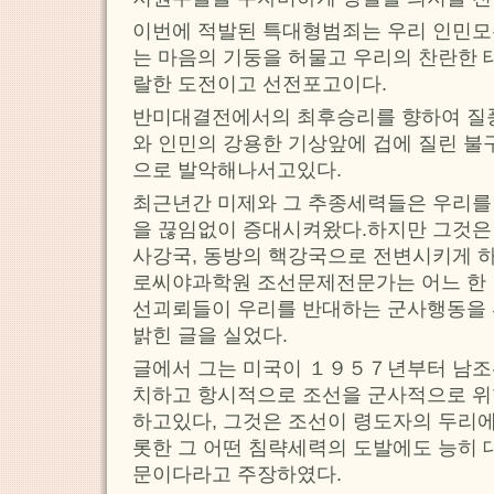
이번에 적발된 특대형범죄는 우리 인민모
는 마음의 기둥을 허물고 우리의 찬란한 
랄한 도전이고 선전포고이다.
반미대결전에서의 최후승리를 향하여 질
와 인민의 강용한 기상앞에 겁에 질린 
으로 발악해나서고있다.
최근년간 미제와 그 추종세력들은 우리
을 끊임없이 증대시켜왔다.하지만 그것은
사강국, 동방의 핵강국으로 전변시키게 
로씨야과학원 조선문제전문가는 어느 한
선괴뢰들이 우리를 반대하는 군사행동을 
밝힌 글을 실었다.
글에서 그는 미국이 １９５７년부터 남조
치하고 항시적으로 조선을 군사적으로 위
하고있다, 그것은 조선이 령도자의 두리에
롯한 그 어떤 침략세력의 도발에도 능히
문이다라고 주장하였다.