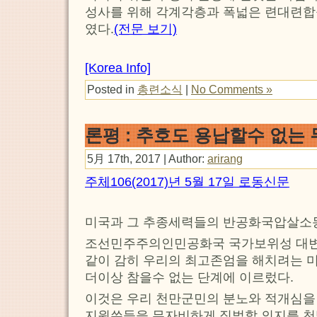
성사를 위해 각계각층과 폭넓은 련대련합
였다.
(전문 보기)
[Korea Info]
Posted in
총련소식
|
No Comments »
론평 : 추호도 용납할수 없는
5月 17th, 2017 | Author:
arirang
주체106(2017)년 5월 17일 로동신문
미국과 그 추종세력들의 반공화국압살소동
조선민주주의인민공화국 국가보위성 대
같이 감히 우리의 최고존엄을 해치려는 
더이상 참을수 없는 단계에 이르렀다.
이것은 우리 천만군민의 분노와 적개심을
지원쑤들을 무자비하게 징벌할 의지를 천