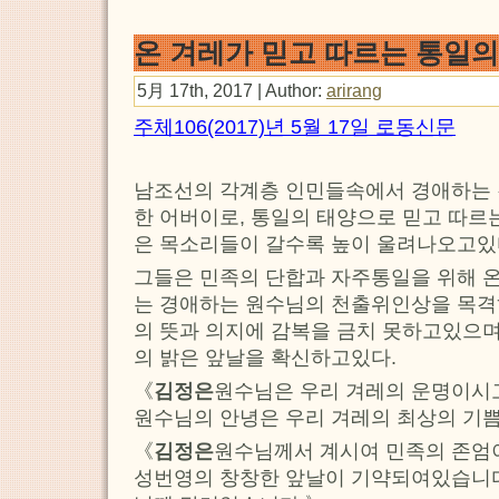
온 겨레가 믿고 따르는 통일의
5月 17th, 2017 | Author:
arirang
주체106(2017)년 5월 17일 로동신문
남조선의 각계층 인민들속에서 경애하는
한 어버이로, 통일의 태양으로 믿고 따르
은 목소리들이 갈수록 높이 울려나오고있
그들은 민족의 단합과 자주통일을 위해 
는 경애하는 원수님의 천출위인상을 목격
의 뜻과 의지에 감복을 금치 못하고있으
의 밝은 앞날을 확신하고있다.
《
김정은
원수님은 우리 겨레의 운명이시
원수님의 안녕은 우리 겨레의 최상의 기
《
김정은
원수님께서 계시여 민족의 존엄
성번영의 창창한 앞날이 기약되여있습니다