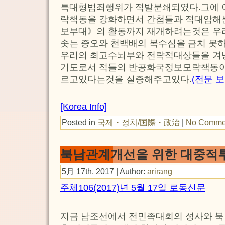
특대형범죄행위가 적발분쇄되였다.그에 
략책동을 강화하면서 간첩들과 적대암해
보부대》의 활동까지 재개하려는것은 우리
솟는 증오와 천백배의 복수심을 금치 못
우리의 최고수뇌부와 전략적대상들을 겨
기도로서 적들의 반공화국정보모략책동이
르고있다는것을 실증해주고있다.
(전문 보
[Korea Info]
Posted in
국제・정치/国際・政治
|
No Comme
북남관계개선을 위한 대중적
5月 17th, 2017 | Author:
arirang
주체106(2017)년 5월 17일 로동신문
지금 남조선에서 전민족대회의 성사와 