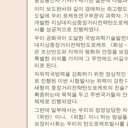
중앙통신사 기자가 제기한 질문에 다음과
이미 보도된바와 같이 경애하는 최고령
도밑에 우리 로케트연구부문의 과학자, 
개발한 지상대지상중장거리전략탄도로케
사를 성공적으로 진행하였다.
우리 공화국이 도달한 국방과학기술발전의
대지상중장거리전략탄도로케트 《화성－
은 조선반도와 지역의 평화와 안정을 보
특별한 의의를 가지며 그 무엇에도 비길수
리로 된다.
자위적국방력을 강화하기 위한 정상적인
로 진행된 이번 시험발사는 위력이 강한
새형의 중장거리전략탄도로케트의 전술
확증하는데 목적을 두고 주변국가들의 
체제로 진행되였다.
그런데 일부에서는 우리의 정정당당한 자
《위반》이니, 《위협》이니 하는 랑설들
보장리사회는 우리의 탄도로케트발사를