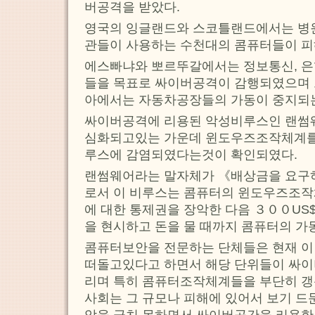
버공격을 받았다.
영국의 잉글랜드와 스코틀랜드에서는 병
관들이 사용하는 수천대의 콤퓨터들이 피
에스빠냐와 뽀르뚜갈에서는 정보통신, 은행
들을 목표로 싸이버공격이 감행되였으며 
아에서는 자동차공장들의 가동이 중지되는
싸이버공격에 리용된 악성비루스인 랜썸
심화되고있는 가운데 윈도우즈조작체계를
루스에 감염되였다는것이 확인되였다.
랜썸웨어라는 말자체가 《배상금을 요구
로서 이 비루스는 콤퓨터의 윈도우즈조
에 대한 통제권을 장악한 다음 ３００US
을 현시하고 돈을 물 때까지 콤퓨터의 가
콤퓨터보안을 전문하는 단체들은 현재 이
떠돌고있다고 하면서 해당 단위들이 싸이
리며 특히 콤퓨터조작체계들을 부단히 
사회는 그 규모나 피해에 있어서 보기 드