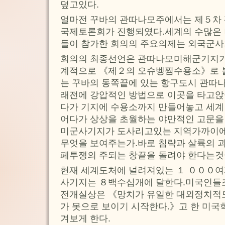
덮고있다.
얼마전 꾸바의 관따나모주에서는 제５차 
국제토론회가 진행되였다.세계의 수많은 
들이 참가한 회의의 주요의제는 외국군사
회의의 최종선언은 관따나모미해군기지가
계적으로 《제２의 오슈벵찜수용소》로
는 꾸바의 동쪽끝에 있는 항구도시 관따
래전에 강압적인 방법으로 이곳을 타고앉
다가 기지에 수용소까지 만들어놓고 세계
어다가 상상을 초월하는 야만적인 고문을
미군사기지가 도사리고있는 지역가까이
무엇을 보여주는가.바로 침략과 살륙의 
페투쟁의 주되는 창끝을 돌려야 한다는것
현재 세계도처에 널려져있는 １ ０００
사기지는 ８백수십개에 달한다.미국인들
전개실상은 《망치가 유일한 대외정치적도
가 못으로 보이기 시작한다.》고 한 미국
겨보게 한다.