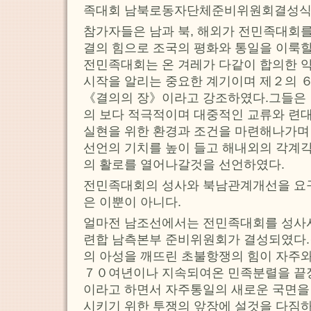
족대회 남북로동자단체준비위원회결성식
참가자들은 남과 북, 해외가 전민족대회
결의 힘으로 조국의 평화와 통일을 이룩
전민족대회는 온 겨레가 다같이 합의한 
시작을 알리는 중요한 계기이며 제２의 
《결의의 장》이라고 강조하였다.그들은
의 보다 적극적이며 대중적인 교류와 련
실현을 위한 환경과 조건을 마련해나가며
선언의 기치를 높이 들고 해내외의 각계
의 활로를 열어나갈것을 선언하였다.
전민족대회의 성사와 북남관계개선을 요
은 이뿐이 아니다.
얼마전 남조선에서는 전민족대회를 성사
련합 남측본부 준비위원회가 결성되였다
의 아성을 깨뜨린 초불항쟁의 힘이 자주
７０여년이나 지속되여온 민족분렬을 끝
이라고 하면서 자주통일의 새로운 국면을
시키기 위한 투쟁의 앞장에 설것을 다짐