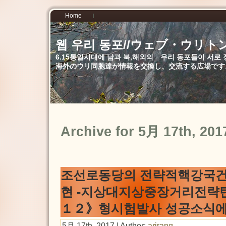
Home
웹 우리 동포//ウェブ・ウリト
6.15통일시대에 남과 북,해외의 우리 동포들이 서
海外のウリ同胞達が情報を交換し、交流する広場です
Archive for 5月 17th, 201
조선로동당의 전략적핵강국건
현 -지상대지상중장거리전략
１２》형시험발사 성공소식에 
5月 17th, 2017 | Author:
arirang