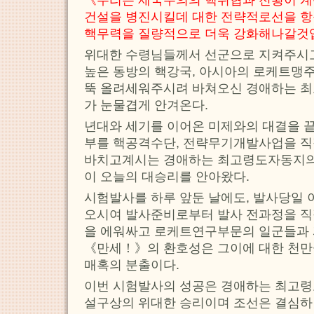
《우리는 제국주의의 핵위협과 전횡이 계
건설을 병진시킬데 대한 전략적로선을 
핵무력을 질량적으로 더욱 강화해나갈것
위대한 수령님들께서 선군으로 지켜주시고
높은 동방의 핵강국, 아시아의 로케트맹
뚝 올려세워주시려 바쳐오신 경애하는 
가 눈물겹게 안겨온다.
년대와 세기를 이어온 미제와의 대결을 
부를 핵공격수단, 전략무기개발사업을 직
바치고계시는 경애하는 최고령도자동지의 
이 오늘의 대승리를 안아왔다.
시험발사를 하루 앞둔 날에도, 발사당일 
오시여 발사준비로부터 발사 전과정을 직
을 에워싸고 로케트연구부문의 일군들과 
《만세！》의 환호성은 그이에 대한 천만
매혹의 분출이다.
이번 시험발사의 성공은 경애하는 최고
설구상의 위대한 승리이며 조선은 결심하