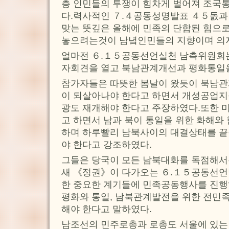
층 인민들의 투쟁이 힘차게 벌어져 조국
다.력사적인 ７.４공동성명발표 ４５돐과
맞는 뜻깊은 올해에 민족의 단합된 힘으
놓으려는것이 남녘인민들의 지향이며 의
얼마전 ６.１５공동선언실천 남측위원회
자회견을 열고 북남관계개선과 평화통일
참가자들은 따뜻한 봄날이 왔듯이 북남관
이 되살아나야 한다고 하면서 개성공업
광도 재개해야 한다고 주장하였다.또한 
고 하면서 남과 북이 통일을 위한 화해와
하며 하루빨리 남북사이의 대결상태를 
야 한다고 강조하였다.
그들은 당국이 모든 남북대화를 독점해서
새 《정권》이 다가오는 ６.１５공동선언
한 중요한 계기들에 민족공동행사를 진행
평화와 통일, 남북관계발전을 위한 전민
해야 한다고 말하였다.
남조선의 민주로총과 로총도 서울에 있