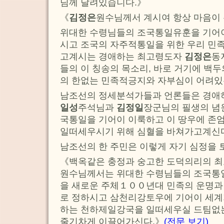
님께 달려있습니다.》
《
김정은
원수님께서 계시여 항상 마음이
위대한 수령님들의 조국통일유훈을 기어이
시고 조국의 자주적통일을 위한 우리 민
고계시는 경애하는 최고령도자
김정은
동
들의 이 칭송의 목소리, 바로 거기에 백
의 한없는 민족적긍지와 자부심이 어려있
남조선의 정세분석가들과 언론들은 경
일성
주석님과
김정일
장군님의 필생의 념
국통일을 기어이 이룩하고 이 땅우에 존
일떠세우시기 위해 심혈을 바쳐가고계신
남조선의 한 주민은 이렇게 자기 심정을 
《백옥같은 충정과 숭고한 도덕의리의 
원수님께서는 위대한 수령님들의 조국통
을 새로운 주체１００년대 민족의 운명과
로 정하시고 삼천리강토우에 기어이 세계
하는 천하제일강국을 일떠세우실 드팀없
줄기차게 이끌어가신다.》
(전문 보기)