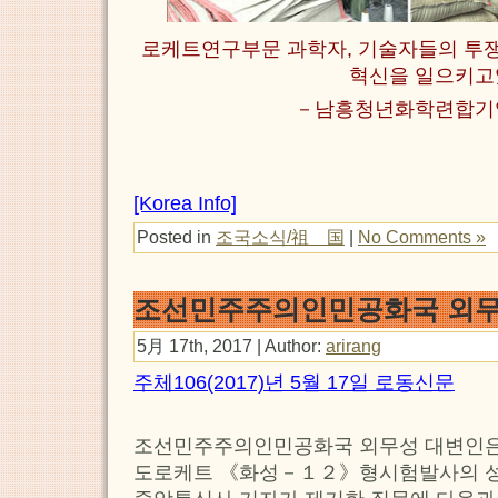
로케트연구부문 과학자, 기술자들의 
혁신을 일으키고
－남흥청년화학련합기
[Korea Info]
Posted in
조국소식/祖 国
|
No Comments »
조선민주주의인민공화국 외무
5月 17th, 2017 | Author:
arirang
주체106(2017)년 5월 17일 로동신문
조선민주주의인민공화국 외무성 대변인
도로케트 《화성－１２》형시험발사의 성