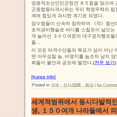
영웅적조선인민군창건 ８５돐을 맞으며 
군종합동타격시위는 우리 혁명무력의 립장
계에 힘있게 과시한 계기로 되였다.
잠수함들이 신속히 침하하여 《적》함선에
초저공비행술로 바다를 스칠듯이 날으는
게 늘어선 ３００여문의 대구경자행포들
들…
이 모든 타격수단들의 목표가 섬이 아닌
면 아우성칠 놈, 비명지를 놈조차 남지 
뢰들이 불안과 공포에 떨었다.
(전문 보기)
[Korea Info]
Posted in
국제・정치/国際・政治
|
No Comme
세계적범위에서 동시다발적인
생, １５０여개 나라들에서 