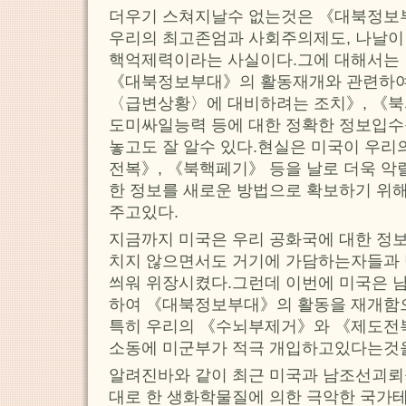
더우기 스쳐지날수 없는것은 《대북정보
우리의 최고존엄과 사회주의제도, 나날이
핵억제력이라는 사실이다.그에 대해서는
《대북정보부대》의 활동재개와 관련하여
〈급변상황〉에 대비하려는 조치》, 《
도미싸일능력 등에 대한 정확한 정보입수
놓고도 잘 알수 있다.현실은 미국이 우
전복》, 《북핵페기》 등을 날로 더욱 악
한 정보를 새로운 방법으로 확보하기 위
주고있다.
지금까지 미국은 우리 공화국에 대한 정
치지 않으면서도 거기에 가담하는자들과 
씌워 위장시켰다.그런데 이번에 미국은 
하여 《대북정보부대》의 활동을 재개
특히 우리의 《수뇌부제거》와 《제도전
소동에 미군부가 적극 개입하고있다는것을
알려진바와 같이 최근 미국과 남조선괴뢰
대로 한 생화학물질에 의한 극악한 국가