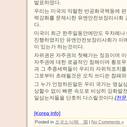
발표하였다.
우리는 미국의 악랄한 반공화국책동에 
력강화를 문제시한 유엔안전보장리사회 
다.
미국이 최근 한주일동안에만도 두차례
진행하였지만 유엔안전보장리사회가 이에
이 있는가 하는것이다.
자위권은 자주권의 첫째가는 징표이며 
자주권에 대한 로골적인 침해이며 횡포무
과 그 추종세력들이 우리의 자위적조치를
그로부터 초래될것은 오직 쓰디쓴 참패와
그 누가 인정하든말든 우리 국가는 명실
상할수 없이 빠른 속도로 비상히 강화발
일삼는자들을 단호히 다스릴것이다.
(전문
[Korea Info]
Posted in
조국소식/祖 国
|
No Comments »