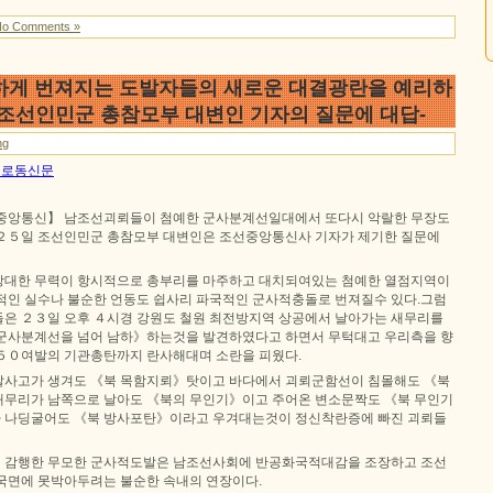
No Comments »
하게 번져지는 도발자들의 새로운 대결광란을 예리하
-조선인민군 총참모부 대변인 기자의 질문에 대답-
ng
6일 로동신문
선중앙통신】 남조선괴뢰들이 첨예한 군사분계선일대에서 또다시 악랄한 무장도
２５일 조선인민군 총참모부 대변인은 조선중앙통신사 기자가 제기한 질문에
방대한 무력이 항시적으로 총부리를 마주하고 대치되여있는 첨예한 열점지역이
적인 실수나 불순한 언동도 쉽사리 파국적인 군사적충돌로 번져질수 있다.그럼
은 ２３일 오후 ４시경 강원도 철원 최전방지역 상공에서 날아가는 새무리를
군사분계선을 넘어 남하》하는것을 발견하였다고 하면서 무턱대고 우리측을 향
５０여발의 기관총탄까지 란사해대며 소란을 피웠다.
발사고가 생겨도 《북 목함지뢰》탓이고 바다에서 괴뢰군함선이 침몰해도 《북
무리가 남쪽으로 날아도 《북의 무인기》이고 주어온 변소문짝도 《북 무인기
 나딩굴어도 《북 방사포탄》이라고 우겨대는것이 정신착란증에 빠진 괴뢰들
 감행한 무모한 군사적도발은 남조선사회에 반공화국적대감을 조장하고 조선
국면에 못박아두려는 불순한 속내의 연장이다.