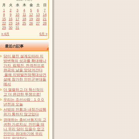
月
火
水
木
金
土
日
1
2
3
4
5
6
7
8
9
10
11
12
13
14
15
16
17
18
19
20
21
22
23
24
25
26
27
28
29
30
31
« 4月
6月 »
最近の記事
당이 펼친 설계도따라 지
방변혁의 성과를 확대해나
가자 립체전, 전격전으로
완공의 날을 앞당겨간다
올해 지방발전정책대상건
설에 참가한 인민군부대들
에서
더 열렬하고 더 혁신적이
고 더 완강한 투쟁으로!
우리는 조선사람 : １００
년전과 오늘
서방의 전횡과 내정간섭행
위가 통하지 않고있다
경애하는 총비서동지의 고
귀한 가르치심 인민을 떠
나 우리 당이 있을수 없고
인민이 위대하기에 우리
당도 위대하다