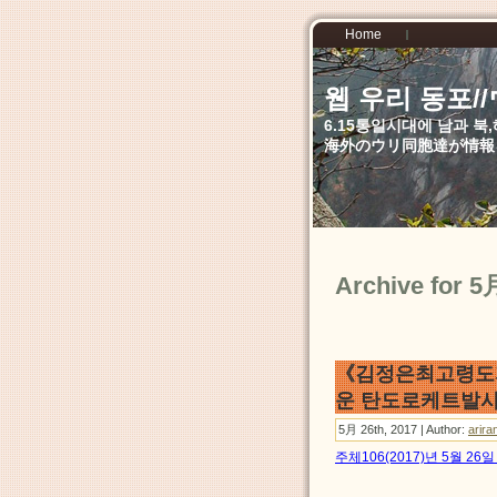
Home
웹 우리 동포
6.15통일시대에 남과 
海外のウリ同胞達が情報
Archive for 5
《김정은최고령도
운 탄도로케트발사
5月 26th, 2017 | Author:
arira
주체106(2017)년 5월 2