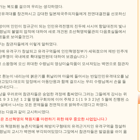
가는 복도를 걸으며 우리는 생각하였다.
민유격대를 창건하시고 강대한 일본제국주의자들에게 전면대결전을 선포하신
방이며 인민이 정규군이 되는 인민유격전쟁의 진두에 서시여 항일대전의 빛나
수령님의 불멸의 업적에 대하여 새로 개건된 조선혁명박물관의 다음호실들에서
료들로 보여줄것인가.
는 참관자들에게 이렇게 말하였다.
안에 유격구가 창설되고 유격구역들에 인민혁명정부가 세워졌으며 제반 민주개
장투쟁이 국내에로 확대발전된데 대하여 보겠습니다.》
 소왕청에 오신 위대한 수령님의 영상미술작품이 모셔져있는 벽면으로 참관자
 흰눈이 내리는데 붉은기를 휘날리며 마을에 들어서는 반일인민유격대오를 남
고있다.대오의 앞장에서 아동단원과 함께 걸으시는 우리 수령님께서 손을 들
보내신다.…
상을 우러르며 참관자들은 숭엄한 격정에 휩싸였다.그러는 그들에게 강사는 위
１９３１)년 １２월 명월구회의에 이어 주체２１(１９３２)년 ５월에 진행된 소
설에서 나서는 모든 문제들을 전면적으로 밝혀주시였다고 하였다.
는 다음과 같이 교시하시였다.
 조선혁명의 책원지를 마련하기 위한 매우 중요한 사업입니다.》
와 혁명화된 농촌지역들에 해방지구형태의 유격근거지인 유격구역을 창설하
수령님의 교시가 벽면에 부각되여있었다.그앞에서 참관자들은 발걸음을 쉬이 옮