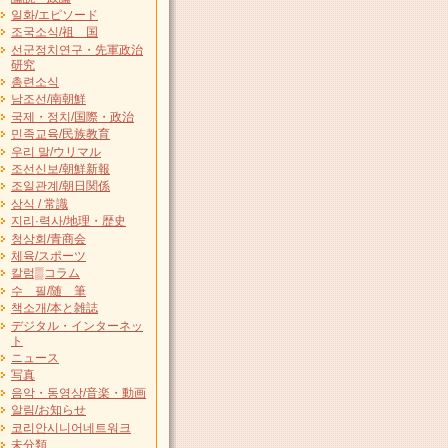
일화/エピソード
조국소식/祖 国
선군정치연구・先軍政治
研究
총련소식
남조선/南朝鮮
국제・정치/国際・政治
민족교육/民族教育
우리 말/ウリマル
조선신보/朝鮮新報
조일관계/朝日関係
상식 / 常識
지리·력사/地理・歴史
청상회/青商会
체육/スポーツ
칼럼▒コラム
수 필/随 筆
책소개/本と雑誌
デジタル・インターネッ
ト
ニュース
写真
음악・동영상/音楽・動画
알림/お知らせ
코리안시니어네트워크
未分類