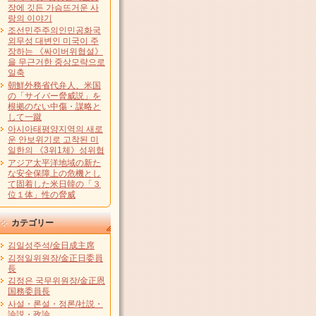
장에 깃든 가슴뜨거운 사
랑의 이야기
조선민주주의인민공화국
외무성 대변인 미국이 주
장하는 《싸이버위협설》
을 무근거한 중상모략으로
일축
朝鮮外務省代弁人、米国
の「サイバー脅威説」を
根拠のない中傷・謀略と
して一蹴
아시아태평양지역의 새로
운 안보위기로 고착된 미
일한의 《3위1체》성위협
アジア太平洋地域の新た
な安全保障上の危機とし
て固着した米日韓の「３
位１体」性の脅威
カテゴリー
김일성주석/金日成主席
김정일위원장/金正日委員
長
김정은 국무위원장/金正恩
国務委員長
사설・론설・정론/社説・
論説・政論