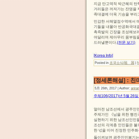
지금 만고역적 박근혜의 탄
거리들은 꺼져가는 잔명을
족대결에 더욱 기승을 부리
민감한 서해열점수역에서 
기들을 내몰아 반공화국대
촉즉발의 긴장을 조성해보
여달리며 제아무리 몸부림을
드러낼뿐이다.
(전문 보기)
[Korea Info]
Posted in
조국소식/祖 国
|
[정세론해설] :
5月 26th, 2017 | Author:
arira
주체106(2017)년 5월 2
얼마전 남조선에서 광주인
주제가인 《님을 위한 행진
실현하기 위한 남조선인민들
조선의 각계층 인민들은 불
한 넋을 이어 진정한 민주화
돌이켜보면 광주인민봉기는