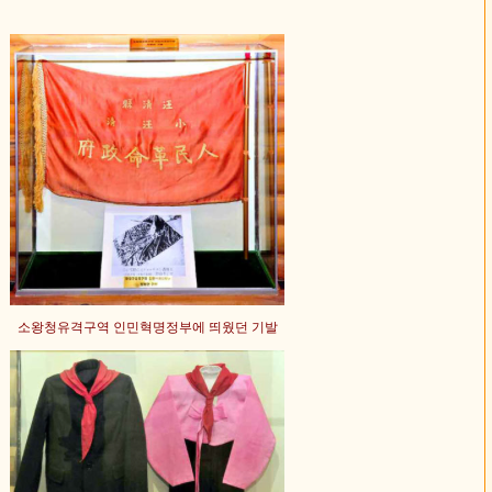
소왕청유격구역 인민혁명정부에 띄웠던 기발