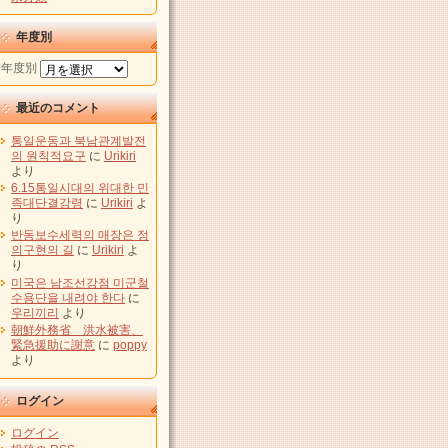
年度別
年度別
最近のコメント
통일운동과 북남관계발전
의 원칙적요구
に
Urikiri
より
6.15통일시대의 위대한 민
족대단결강령
に
Urikiri
よ
り
반동보수세력의 매장은 정
의구현의 길
に
Urikiri
よ
り
미국은 남조선강점 미군철
수용단을 내려야 한다
に
우리끼리
より
朝鮮外務省 洪水被害、
緊急援助に謝意
に
poppy
より
ログイン
ログイン