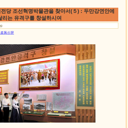
전당 조선혁명박물관을 찾아서(５) : 두만강연안에
날리는 유격구를 창설하시여
ng
6일 로동신문