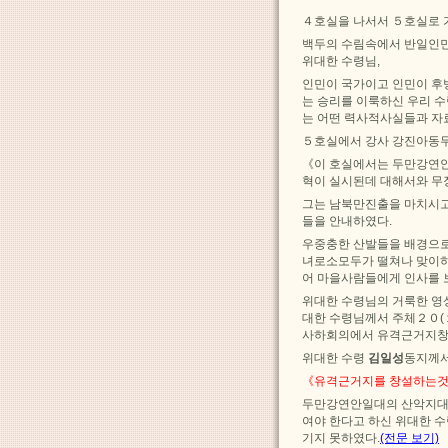
４호실을 나서서 ５호실로 
백두의 수림속에서 반일인
위대한 수령님,
인민이 국가이고 인민이 후
는 승리를 이룩하신 우리 
는 어떤 력사적사실들과 자
５호실에서 강사 강진아동무
《이 호실에서는 두만강연
혁이 실시된데 대해서와 무
그는 남북만진출을 마치시고
들을 안내하였다.
우중충한 산발들을 배경으로
녀로소모두가 떨쳐나 맞이하
어 마을사람들에게 인사를 
위대한 수령님의 거룩한 영
대한 수령님께서 주체２０(
사하회의에서 유격근거지창
위대한 수령
김일성
동지께서
《유격근거지를 창설하는것은
두만강연안일대의 산악지대
여야 한다고 하신 위대한 
기지 못하였다.
(전문 보기)