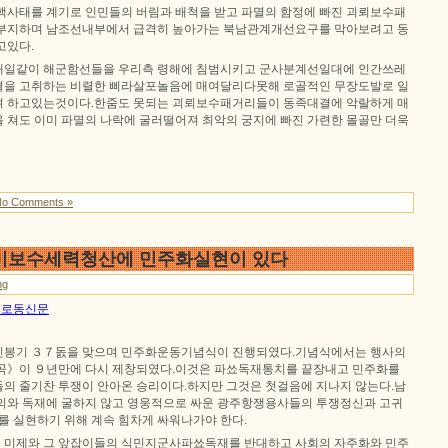
핵사태를 계기로 인민들의 버림과 배척을 받고 파멸의 함정에 빠진 괴뢰보수패
 부지하며 남조선내부에서 급격히 높아가는 북남관계개선요구를 막아보려고 동
고있다.
매일같이 해군함선들을 우리측 령해에 침범시키고 군사분계선일대에 인간쓰레
결을 고취하는 비렬한 삐라살포놀음에 매여달리다못해 로골적인 무장도발로 일
려 하고있는것이다.한줌도 못되는 괴뢰보수패거리들이 동족대결에 악랄하게 매
 쳐도 이미 파멸의 나락에 굴러떨어져 최악의 궁지에 빠진 가련한 몰골만 더욱
No Comments »
 친미보수세력청산에 민주화실현이 있다
ng
6일 로동신문
민봉기 ３７돐을 맞으며 민주화운동기념식이 진행되였다.기념식에서는 행사의
곡》이 ９년만에 다시 제창되였다.이것은 파쑈독재통치를 끝장내고 민주화를
의 줄기찬 투쟁이 안아온 승리이다.하지만 그것은 첫걸음에 지나지 않는다.남
의와 독재에 굴하지 않고 영웅적으로 싸운 광주항쟁용사들의 투쟁정신과 고귀
를 실현하기 위해 계속 힘차게 싸워나가야 한다.
 미제와 그 앞잡이들의 식민지군사파쑈독재를 반대하고 사회의 자주화와 민주