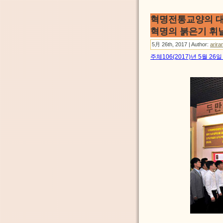
혁명전통교양의 대
혁명의 붉은기 휘
5月 26th, 2017 | Author:
arira
주체106(2017)년 5월 2