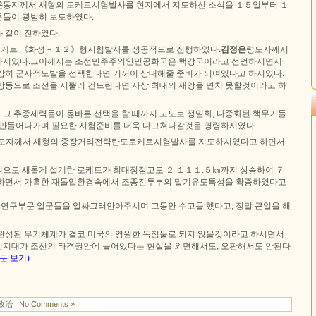
은
동지께서 새형의 로케트시험발사를 현지에서 지도하신 소식을 １５일부터 １
들이 광범히 보도하였다.
 같이 전하였다.
케트 《화성－１２》형시험발사를 성공적으로 진행하였다.
김정은
령도자께서
하시였다.그이께서는 조선민주주의인민공화국은 핵강국이라고 선언하시면서
감히 군사적도발을 선택한다면 기꺼이 상대해줄 준비가 되여있다고 하시였다.
망동으로 조선을 서뿔리 건드린다면 사상 최대의 재앙을 면치 못할것이라고 하
그 추종세력들이 옳바른 선택을 할 때까지 고도로 정밀화, 다종화된 핵무기들
 만들어나가며 필요한 시험준비를 더욱 다그쳐나갈것을 명령하시였다.
도자께서 새형의 중장거리전략탄도로케트시험발사를 지도하시였다고 하면서
으로 새롭게 설계한 로케트가 최대정점고도 ２ １１１.５㎞까지 상승하여 ７
전하면서 가혹한 재돌입환경속에서 조종전투부의 말기유도특성을 확증하였다고
연구부문 일군들을 얼싸그러안아주시며 그동안 수고들 했다고, 정말 큰일을 해
완성된 무기체계가 결코 미국의 영원한 독점물로 되지 않을것이라고 하시면서
지대가 조선의 타격권안에 들어있다는 현실을 외면해서도, 오판해서도 안된다
문 보기)
政治
|
No Comments »