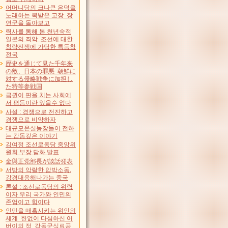
어머니당의 크나큰 은덕을
노래하는 복받은 고장 장
연군을 돌아보고
력사를 통해 본 천년숙적
일본의 죄악 조선에 대한
침략전쟁에 가담한 특등참
전국
歴史を通じて見た千年来
の敵、日本の罪悪 朝鮮に
対する侵略戦争に加担し
た特等参戦国
금권이 판을 치는 사회에
서 평등이란 있을수 없다
사설 : 경쟁으로 전진하고
경쟁으로 비약하자
대규모온실농장들이 전하
는 감동깊은 이야기
김여정 조선로동당 중앙위
원회 부장 담화 발표
金與正党部長が談話発表
서방의 악랄한 압박소동,
강경대응해나가는 중국
론설 : 조선로동당의 위력
이자 우리 국가와 인민의
존엄이고 힘이다
인민을 매혹시키는 위인의
세계 한없이 다심하신 어
버이의 정 강동군식료공