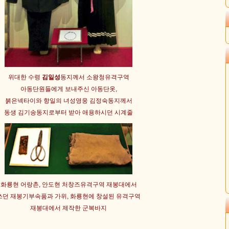
위대한 수령
김일성
동지께서 소왕청유격구역
아동단원들에게 보내주신 아동단옷,
붉은넥타이와 항일의 녀성영웅 김정숙동지께서
동생 김기송동지로부터 받아 애용하시던 시계줄
화룡현 어랑촌, 안도현 처창즈유격구역 재봉대에서
쓰던 재봉기부속품과 가위, 화룡현에 창설된 유격구역
재봉대에서 제작한 군복바지