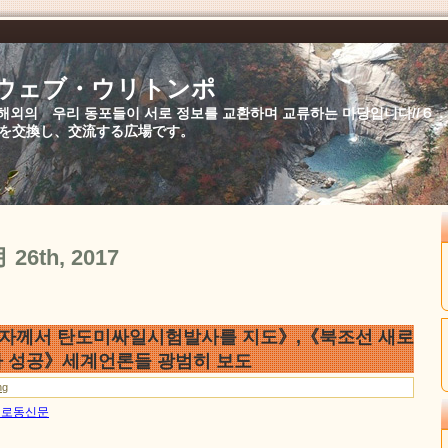
//ウェブ・ウリトンポ
북,해외의 우리 동포들이 서로 정보를 교환하며 교류하는 마당입니다//
を交換し、交流する広場です。
月 26th, 2017
자께서 탄도미싸일시험발사를 지도》,《북조선 새로
 성공》세계언론들 광범히 보도
ng
6일 로동신문