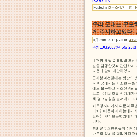
[Korea Info]
Posted in
조국소식/祖 国
|
우리 군대는 무모
게 주시하고있다 
5月 26th, 2017 | Author:
arira
주체106(2017)년 5월 2
【평양 ５월 ２５일발 조
발을 감행한것과 관련하여 
다음과 같이 대답하였다.
군사분계선일대는 쌍방의 
다.이곳에서는 사소한 우발
에도 불구하고 남조선괴뢰들
보고 《정체모를 비행체가 
해 경고방송을 불어대고 ４
비무장지대에서 의문의 폭
어뢰》때문이며 하늘에서 새
잔해》이며 보온병껍데기가
이다.
괴뢰군부호전광들이 이번에
반도의 정세를 험악한 대결