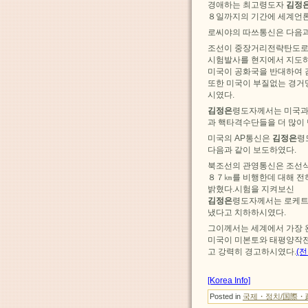
경애하는 최고령도자
김정
８일까지의 기간에 세계언론
로씨야의 따쓰통신은 다음과
조선이 중장거리전략탄도로
시험발사를 현지에서 지도
미국이 공화국을 반대하여 
또한 미국이 부질없는 경거
시였다.
김정은
령도자께서는 미국과 
과 핵타격수단들을 더 많이
미국의 AP통신은
김정은
령
다음과 같이 보도하였다.
북조선의 관영통신은 조선식
８７㎞를 비행한데 대해 
밝혔다.시험을 지켜보신
김정은
령도자께서는 로케트
냈다고 치하하시였다.
그이께서는 세계에서 가장 
미국이 미본토와 태평양작전
고 강력히 경고하시였다.
(전
[Korea Info]
Posted in
국제・정치/国際・