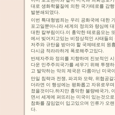
이미 보도된바와 같이 미국과 괴뢰정보기
대로 생화학물질에 의한 국가테로를 감
발분쇄되였다.
이번 특대형범죄는 우리 공화국에 대한 
포고일뿐아니라 세계의 정의와 량심에 대
대한 칼부림이다.이 흉악한 테로음모는 또
에서 빚어지고있는 비정상적인 사태들의 
저주와 규탄을 받아야 할 국제테로의 원
다시금 적라라하게 폭로해주고있다.
반제자주와 정의를 지향하며 진보적인 시
다운 민주주의국가를 세우기 위해 투쟁하
고 발악하는 악의 제국은 다름아닌 미국이
만일 침략과 전쟁, 파괴와 모략, 위협공
더라면 이 행성에는 평화롭고 자유로우며 
졌을것이다.하지만 흉악한 불량배국가, 이
면서 세계에 퍼뜨리는 미국이 있는것으로
참화를 끊임없이 입고있으며 인류가 오랜
다.