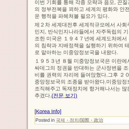
이번 기회를 통해 각종 모략과 음모, 끈
의 정부전복을 꾀하고 세계의 평화와 안
운 행적을 파헤쳐볼 필요가 있다.
제２차 세계대전후 세계적규모에서 사회
민지, 반식민지나라들에서 자주독립의 기
조한 미국은 １９４７년에 세계도처에서
의 침략과 지배정책을 실행하기 위하여 테
로 맡아하는 미중앙정보국을 내왔다.
１９５３년 ８월 미중앙정보국은 이란에
싸데그의 정권을 반대하는 군사정변을 
비를 권력의 자리에 들여앉혔다.그후 ２
중앙정보국의 조종을 받아왔다.미중앙정
조직해주고 독재정치에 항거해나서는 많
추겼다.
(전문 보기)
[Korea Info]
Posted in
국제・정치/国際・政治