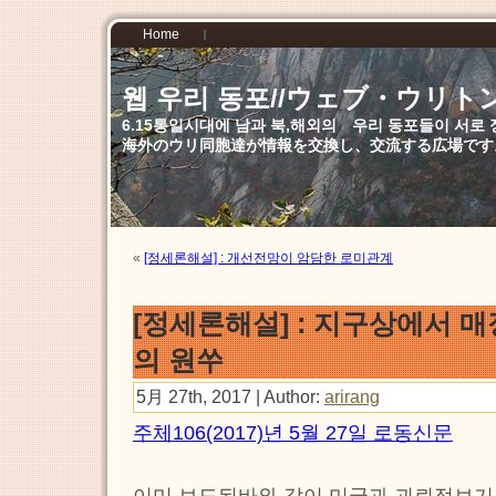
Home
웹 우리 동포//ウェブ・ウリト
6.15통일시대에 남과 북,해외의 우리 동포들이 서
海外のウリ同胞達が情報を交換し、交流する広場です
«
[정세론해설] : 개선전망이 암담한 로미관계
[정세론해설] : 지구상에서 
의 원쑤
5月 27th, 2017 | Author:
arirang
주체106(2017)년 5월 27일 로동신문