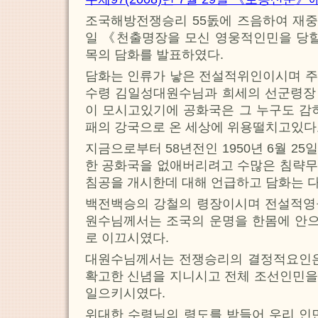
조국해방전쟁승리 55돐에 즈음하여 재중
일 《천출명장을 모신 영웅적인민을 당할
목의 담화를 발표하였다.
담화는 인류가 낳은 전설적위인이시며 주
수령 김일성대원수님과 희세의 선군령장
이 모시고있기에 공화국은 그 누구도 감
패의 강국으로 온 세상에 위용떨치고있다
지금으로부터 58년전인 1950년 6월 2
한 공화국을 없애버리려고 수많은 침략무
침공을 개시한데 대해 언급하고 담화는 
백전백승의 강철의 령장이시며 전설적영
원수님께서는 조국의 운명을 한몸에 안
로 이끄시였다.
대원수님께서는 전쟁승리의 결정적요인은
확고한 신념을 지니시고 전체 조선인민을
일으키시였다.
위대한 수령님의 령도를 받들어 우리 인