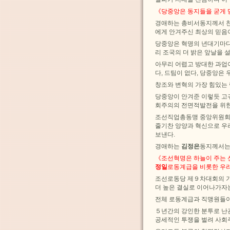
《당중앙은 동지들을 굳게 
경애하는 총비서동지께서 천
에게 안겨주신 최상의 믿음
당중앙은 혁명의 년대기마다
리 조국의 더 밝은 앞날을 
아무리 어렵고 방대한 과업
다, 드팀이 없다, 당중앙은
창조와 변혁의 가장 힘있는
당중앙이 안겨준 이렇듯 고
회주의의 전면적발전을 위한
조선직업총동맹 중앙위원회
줄기찬 앙양과 혁신으로 우
보낸다.
경애하는
김정은
동지께서는
《조선혁명은 하늘이 주는 
정일
로동계급을 비롯한 우리
조선로동당 제９차대회의 기
더 높은 결실로 이어나가자
전체 로동계급과 직맹원들이
５년간의 강인한 분투로 난
공세적인 투쟁을 벌려 사회