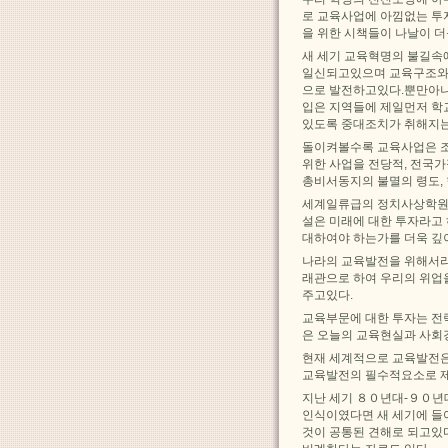
로 교육사업에 아낌없는 투
을 위한 시책들이 나날이 
새 세기 교육혁명의 불길속
일신되고있으며 교육구조와 
으로 발전하고있다.뿐만아니
입은 지역들에 제일먼저 학
있도록 중대조치가 취해지는
돌이켜볼수록 교육사업은 조
위한 사업을 전당적, 전국
총비서동지의 불멸의 령도,
세계일류급의 정치사상학원
설은 미래에 대한 투자라고
대하여야 하는가를 더욱 깊
나라의 교육발전을 위해서라
래관으로 하여 우리의 위업
주고있다.
교육부문에 대한 투자는 전
은 오늘의 교육현실과 사회
현재 세계적으로 교육발전은
교육발전의 필수적요소로 
지난 세기 ８０년대-９０년
인식이였다면 새 세기에 들
것이 공통된 견해로 되고있