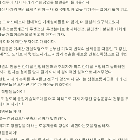
 선두에 서서 나라의 석탄공업을 보란듯이 들어올리자.
선 나라의 핵심답게 전진하는 내 조국에 빛과 열을 더해주는 열정의 불이 되고
 그 어느때보다 현대적인 기계설비들을 더 많이, 더 절실히 요구하고있다.
 룡성로동계급의 투쟁정신, 투쟁본때로 현대화경쟁, 질경쟁의 불길을 세차게
을 개발창조형으로 확고히 전환시키자.
며 미래에 대한 투자이고 개척이다.
원들은 거세찬 건설혁명으로 눈부신 기적과 변혁의 실체들을 떠올린 그 정신,
세계적인 도시로 더욱 변모시키고 지방과 농촌을 새로운 건설신화창조로 끓어번
, 상원의 전통은 한계를 인정하면 패배주의자가 되고 한계를 부정하고 돌파하면
구자가 된다는 철리를 말과 글이 아니라 경이적인 실적으로 새겨주었다.
현한 시대의 봉화를 추켜들고 전국의 앞장에서 달리는 상원로동계급을 따라 건
맹원들은 보다 큰 기적과 혁신을 창조하라!
 직맹원들이여!
 철도의 물질기술적토대를 더욱 억척으로 다져 자랑찬 증송운동의 전통을 두
게 이어나가자!
직맹원들이여!
로운 경공업토대구축의 성과가 달려있다.
비끼고 당결정을 대하는 로동계급의 량심이 비낀다는것을 명심하자.
맹원들이여!
 기본방향으로 확고히 틀어쥐고 당이 제시한 수산물생산목표를 기어이 점령하