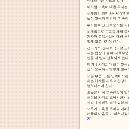
비례한다는 자료도 있다.
이처럼 교육에 대한 투자는
세계와의 경쟁속에서 우리의
늘여 교육의 전망적, 지속
투자를 떠난 교육중시는 사
세계적으로 교육을 제일 중
가자면 교육사업에 대한 투자
있게 밀고나가야 한다.
전국가적, 전사회적으로 교
지는 립장에 설 때 교육수
만큼 더 빨리 진척되게 된다
당 제９차대회가 밝힌 교
실이 요구하는데 맞게 교육
모든 부문, 모든 단위에서
하는 체계를 세우고 완강히
떨쳐나서야 한다.
오늘은 비록 부족한것이 있
관점을 가지고 교육기관의 
사업과 관련한 일에 깊은 관
모두가 교육을 우리의 미래
애국의 마음을 다 바쳐나감
기)