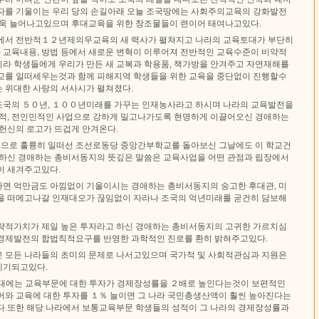
자를 기울이는 우리 당의 손길아래 오늘 조국땅에는 사회주의교육의 강화발전
더욱 늘어나고있으며 후대교육을 위한 창조물들이 련이어 태여나고있다.
에서 전반적１２년제의무교육의 새 력사가 펼쳐지고 나라의 교육토대가 부단히
교육내용, 방법 등에서 새로운 변혁이 이루어져 전반적인 교육수준이 비약적
라 학생들에게 우리가 만든 새 교복과 학용품, 책가방을 안겨주고 자연재해를
교를 일떠세우는것과 함께 피해지역 학생들을 위한 교육을 중단없이 진행할수
 위대한 사랑의 서사시가 펼쳐졌다.
국의 ５０년, １００년미래를 가꾸는 인재농사라고 하시며 나라의 교육발전을
가적, 전인민적인 사업으로 강하게 밀고나가도록 현명하게 이끌어오신 경애하는
 헌신의 로고가 뜨겁게 안겨온다.
으로 훌륭히 일떠선 조선로동당 중앙간부학교를 돌아보신 그날에도 이 학교건
 하신 경애하는 총비서동지의 뜻깊은 말씀은 교육사업을 어떤 관점과 립장에서
이 새겨주고있다.
면 억만금도 아낌없이 기울이시는 경애하는 총비서동지의 숭고한 후대관, 미
을 떠메고나갈 인재대오가 끊임없이 자라나 조국의 억년미래를 굳건히 담보해
략적가치가 제일 높은 투자라고 하신 경애하는 총비서동지의 고귀한 가르치심
경제발전의 합법칙적요구를 반영한 과학적인 진로를 환히 밝혀주고있다.
 모든 나라들의 초미의 문제로 나서고있으며 국가적 및 사회적관심과 지원은
제기되고있다.
대에는 교육부문에 대한 투자가 경제장성률을 ２배로 높인다는것이 보편적인
어와 교육에 대한 투자를 １％ 늘이면 그 나라 국민총생산액이 훨씬 높아진다는
다.또한 해당 나라에서 보통교육부문 학생들의 성적이 그 나라의 경제장성률과