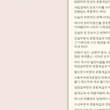
점령하며 천성의 로동계급이
자립경제의 전초기지를 지켜
진함없는 추동력이 되라!
오늘의 전면적인 변혁시대는
새시대 천리마정신을 창조한
지펴올리며 나라의 기계공업
건설은 곧 진보이고 변혁이
건설부문의 로동계급과 직맹
그 기백으로 수도 평양을 
지게 하라!
상원의 정신, 상원의 방식
참된 애국충신, 시대의 선
우리 국가의 발전비결을 체
재공업부문의 로동계급과 직
철도운수부문의 로동계급과
사회주의애국운동의 위력으로
줄기 궤도우에 계속 줄기차
경공업부문의 로동계급과 
질개선과 새 제품개발에 새
하나의 제품에도 당정책이 
수산부문의 로동계급과 직
양어와 양식을 수산업발전의