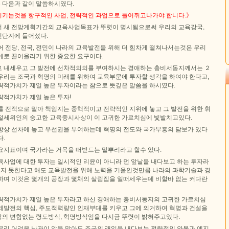
 다음과 같이 말씀하시였다.
키는것을 항구적인 사업, 전략적인 과업으로 틀어쥐고나가야 합니다.》
 새 전망계획기간의 교육사업목표가 뚜렷이 명시됨으로써 우리의 교육강국,
전단계에 들어섰다.
 전당, 전국, 전민이 나라의 교육발전을 위해 더 힘차게 떨쳐나서는것은 우리
에로 끌어올리기 위한 중요한 요구이다.
 내세우고 그 발전에 선차적의의를 부여하시는 경애하는 총비서동지께서는 ２
우리는 조국과 혁명의 미래를 위하여 교육부문에 투자할 생각을 하여야 한다고,
략적가치가 제일 높은 투자이라는 참으로 뜻깊은 말씀을 하시였다.
략적가치가 제일 높은 투자!
를 전적으로 맡아 책임지는 중핵적이고 전략적인 지위에 놓고 그 발전을 위한 휘
절세위인의 숭고한 교육중시사상이 이 고귀한 가르치심에 빛발치고있다.
항상 선차에 놓고 우선권을 부여하는데 혁명의 전도와 국가부흥의 담보가 있다
다.
요지표이며 국가라는 거목을 떠받드는 밑뿌리라고 할수 있다.
육사업에 대한 투자는 일시적인 리윤이 아니라 먼 앞날을 내다보고 하는 투자라
 보지 못한다고 해도 교육발전을 위해 노력을 기울인것만큼 나라의 과학기술과 경
하며 이것은 몇개의 공장과 몇채의 살림집을 일떠세우는데 비할바 없는 커다란
략적가치가 제일 높은 투자라고 하신 경애하는 총비서동지의 고귀한 가르치심
제발전의 핵심, 주도적력량인 인재부대를 키우고 그에 의거하여 혁명과 건설을
의 변함없는 령도방식, 혁명방식임을 다시금 뚜렷이 밝혀주고있다.
무리 어려운 난관이 앞을 막아도 조국의 래일을 내다보는 전략적인 안목과 예지