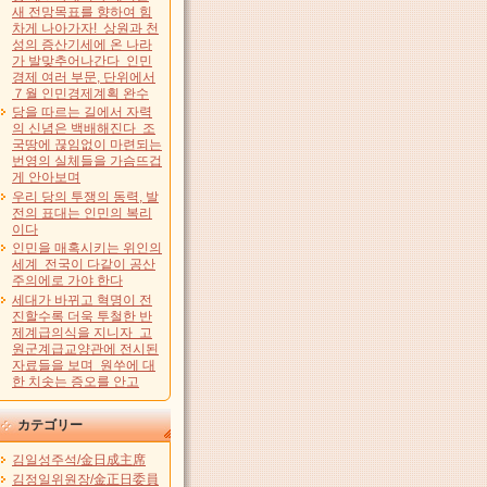
새 전망목표를 향하여 힘
차게 나아가자! 상원과 천
성의 증산기세에 온 나라
가 발맞추어나간다 인민
경제 여러 부문, 단위에서
７월 인민경제계획 완수
당을 따르는 길에서 자력
의 신념은 백배해진다 조
국땅에 끊임없이 마련되는
번영의 실체들을 가슴뜨겁
게 안아보며
우리 당의 투쟁의 동력, 발
전의 표대는 인민의 복리
이다
인민을 매혹시키는 위인의
세계 전국이 다같이 공산
주의에로 가야 한다
세대가 바뀌고 혁명이 전
진할수록 더욱 투철한 반
제계급의식을 지니자 고
원군계급교양관에 전시된
자료들을 보며 원쑤에 대
한 치솟는 증오를 안고
カテゴリー
김일성주석/金日成主席
김정일위원장/金正日委員