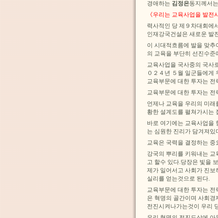
경애하는
김정은
동지께서는
《우리는 교육사업을 발전시
력사적인 당 제９차대회에서
인재강국건설은 새로운 발
이 시대적흐름에 발을 맞추어
의 교육을 부단히 선진수준
교육사업을 국사중의 국사로
０２４년 ５월 일군들에게 
교육부문에 대한 투자는 전
교육부문에 대한 투자는 전
언제나 교육을 우리의 미래
황한 설계도를 펼쳐가시는 
바로 여기에는 교육사업을 
는 심원한 진리가 담겨져있
교육은 국력을 결정하는 중
강국의 뿌리를 키워내는 교
고 할수 있다.당장은 빛을
제가 일어서고 사회가 진보
실리를 얻는것으로 된다.
교육부문에 대한 투자는 전
은 혁명의 골간이며 사회경
전진시켜나가는것이 우리 당
우리 혁명의 전진도상에 아