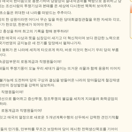
 애국의 한마음으로 총분기하여 당중앙의 절대적권위를 백방으로 옹위하고 당
는 조선사람의 투쟁기상과 본때를 온 세상에 다시한번 똑똑히 보여주자.
 초소들은 위대한 내 나라를 떠받드는 주추이다.
의 한 성원이라면 어디서 무슨 일을 하든 당대회결정관철을 위한 자세와 각오,
가 한모양, 한본새가 되여야 한다.
 충성을 하며 최고의 기록을 향해 분투하라!
렬한 애국의 사상과 뜻을 심장깊이 새기고 더 혁신적이며 보다 완강한 노력으로
국가번영의 긍지높은 새 전기를 앞장에서 펼쳐나가자.
봉화가 온 나라에 세차게 타오르게 하자, 바로 이것이 현시기 우리 당의 부름
이다.
속공업부문의 로동계급과 직맹원들이여!
대들의 투쟁기풍이 오늘 우리 세대가 끓이는 뜨거운 쇠물과 함께 용용히 이어지
 불가능에 도전하며 당의 구상과 결심을 받들어온 나라의 맏아들답게 철강재생
전반의 장성발전을 강력히 담보하자.
 직맹원들이여!
선으로 틀어쥐고 증산투쟁, 창조투쟁의 불길을 세차게 지펴올려 화학공업의
하라.
 로동계급과 직맹원들이여!
 잇고 애국의 열정으로 새로운 ５개년계획수행의 선두에서 강력한 견인기적활
의 만가동, 만부하를 무조건 보장하여 당이 제시한 전력생산목표를 기어이