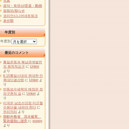
写真
음악・동영상/音楽・動画
알림/お知らせ
코리안시니어네트워크
未分類
年度別
年度別
最近のコメント
통일운동과 북남관계발전
의 원칙적요구
に
Urikiri
より
6.15통일시대의 위대한 민
족대단결강령
に
Urikiri
よ
り
반동보수세력의 매장은 정
의구현의 길
に
Urikiri
よ
り
미국은 남조선강점 미군철
수용단을 내려야 한다
に
우리끼리
より
朝鮮外務省 洪水被害、
緊急援助に謝意
に
poppy
より