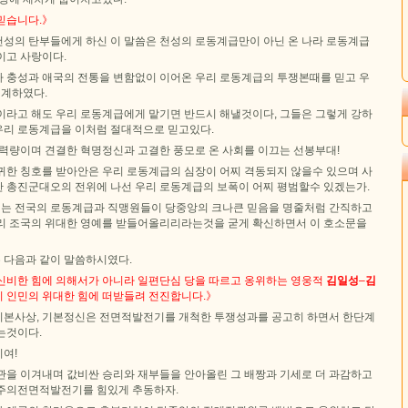
믿습니다.》
성의 탄부들에게 하신 이 말씀은 천성의 로동계급만이 아닌 온 나라 로동계급
이고 사랑이다.
 충성과 애국의 전통을 변함없이 이어온 우리 로동계급의 투쟁본때를 믿고 우
설계하였다.
이라고 해도 우리 로동계급에게 맡기면 반드시 해낼것이다, 그들은 그렇게 강하
 우리 로동계급을 이처럼 절대적으로 믿고있다.
 력량이며 견결한 혁명정신과 고결한 풍모로 온 사회를 이끄는 선봉부대!
귀한 칭호를 받아안은 우리 로동계급의 심장이 어찌 격동되지 않을수 있으며 사
 총진군대오의 전위에 나선 우리 로동계급의 보폭이 어찌 평범할수 있겠는가.
는 전국의 로동계급과 직맹원들이 당중앙의 크나큰 믿음을 명줄처럼 간직하고
리 조국의 위대한 영예를 받들어올리리라는것을 굳게 확신하면서 이 호소문을
 다음과 같이 말씀하시였다.
신비한 힘에 의해서가 아니라 일편단심 당을 따르고 옹위하는 영웅적
김일성
–
김
 인민의 위대한 힘에 떠받들려 전진합니다.》
본사상, 기본정신은 전면적발전기를 개척한 투쟁성과를 공고히 하면서 한단계
는것이다.
여!
관을 이겨내며 값비싼 승리와 재부들을 안아올린 그 배짱과 기세로 더 과감하고
주의전면적발전기를 힘있게 추동하자.