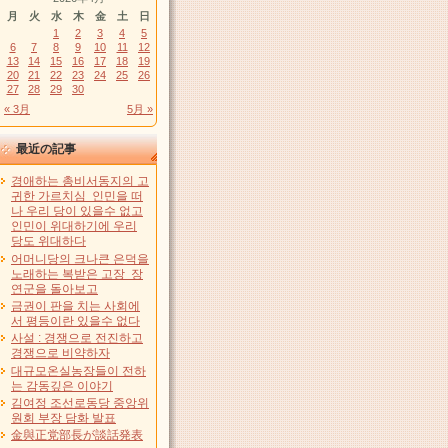
月
火
水
木
金
土
日
1
2
3
4
5
6
7
8
9
10
11
12
13
14
15
16
17
18
19
20
21
22
23
24
25
26
27
28
29
30
« 3月
5月 »
最近の記事
경애하는 총비서동지의 고
귀한 가르치심 인민을 떠
나 우리 당이 있을수 없고
인민이 위대하기에 우리
당도 위대하다
어머니당의 크나큰 은덕을
노래하는 복받은 고장 장
연군을 돌아보고
금권이 판을 치는 사회에
서 평등이란 있을수 없다
사설 : 경쟁으로 전진하고
경쟁으로 비약하자
대규모온실농장들이 전하
는 감동깊은 이야기
김여정 조선로동당 중앙위
원회 부장 담화 발표
金與正党部長が談話発表