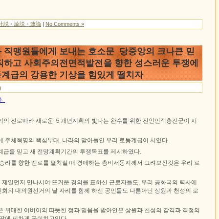
社説・論説・政論
|
No Comments »
 직맹원들에게 보내는 호소문 당중앙의 크나큰 믿
직하고 사회주의전면적발전을 향한 성스러운 투쟁에
계급의 강용한 기상을 힘있게 떨치자
g
문》
리의 진로따라 새로운 ５개년계획의 빛나는 완수를 위한 전인민적총진군이 시
에 주체혁명의 핵심부대, 나라의 맏아들인 우리 로동계급이 서있다.
계급을 믿고 새 전망계획기간의 투쟁목표를 제시하였다.
 승리를 향한 진로를 펼치실 때 경애하는 총비서동지께서 그려보신것은 우리 로
제일먼저 만나시여 뜨거운 경의를 표하신 근로자들도, 우리 공화국의 력사에
회의 대의원선거의 날 자리를 함께 하신 공민들도 다름아닌 상원과 천성의 로
은 위대한 어버이의 따뜻한 정과 믿음을 받아안은 상원과 천성의 감격과 격정의
 땅에 세차게 굽이치고있다.