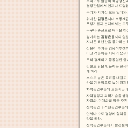
우리모두 불굴의 혁명정신과
결정관철에서 언제나 드팀없
우리가 지켜선 모든 일터와
위대한
김정은
시대 로동계급
투쟁기질과 본때에서는 모두
누구나 증산으로 애국을 하고
경애하는
김정은
동지의 열
지나온 ５년간을 릉가하는 
상원이 추켜든 영웅적투쟁의 
이고 격동하는 시대의 요구
우리 경제의 기둥공업인 금
강철로 당을 받들어온 전세
게 하라.
스스로 높은 목표를 내걸고
산을 계통적으로 늘여 경제
화학공업부문의 로동계급과
자력갱생과 과학기술을 생명
자립화, 현대화를 적극 추진
전력공업과 석탄공업부문의
언제나 수도 평양에 혈맥을
약을 하라.
전력공업부문에서 발전설비들