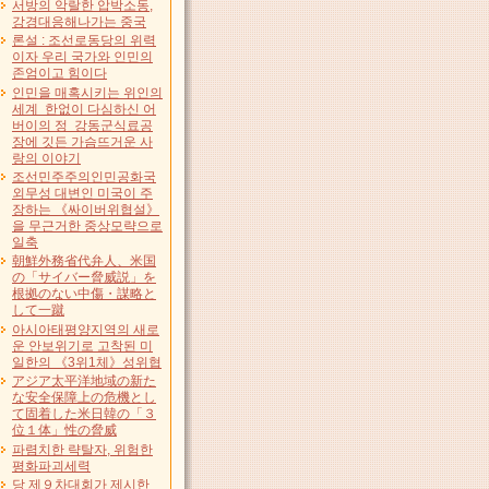
서방의 악랄한 압박소동,
강경대응해나가는 중국
론설 : 조선로동당의 위력
이자 우리 국가와 인민의
존엄이고 힘이다
인민을 매혹시키는 위인의
세계 한없이 다심하신 어
버이의 정 강동군식료공
장에 깃든 가슴뜨거운 사
랑의 이야기
조선민주주의인민공화국
외무성 대변인 미국이 주
장하는 《싸이버위협설》
을 무근거한 중상모략으로
일축
朝鮮外務省代弁人、米国
の「サイバー脅威説」を
根拠のない中傷・謀略と
して一蹴
아시아태평양지역의 새로
운 안보위기로 고착된 미
일한의 《3위1체》성위협
アジア太平洋地域の新た
な安全保障上の危機とし
て固着した米日韓の「３
位１体」性の脅威
파렴치한 략탈자, 위험한
평화파괴세력
당 제９차대회가 제시한