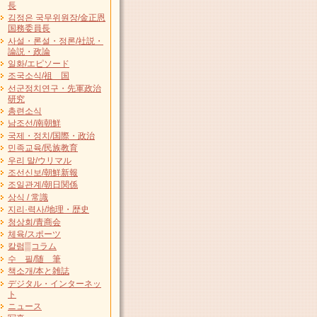
長
김정은 국무위원장/金正恩
国務委員長
사설・론설・정론/社説・
論説・政論
일화/エピソード
조국소식/祖 国
선군정치연구・先軍政治
研究
총련소식
남조선/南朝鮮
국제・정치/国際・政治
민족교육/民族教育
우리 말/ウリマル
조선신보/朝鮮新報
조일관계/朝日関係
상식 / 常識
지리·력사/地理・歴史
청상회/青商会
체육/スポーツ
칼럼▒コラム
수 필/随 筆
책소개/本と雑誌
デジタル・インターネッ
ト
ニュース