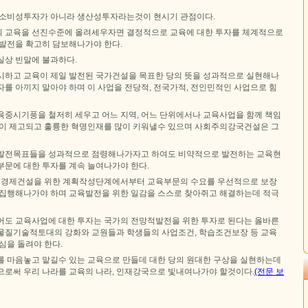
 소비성투자가 아니라 생산성투자라는것이 현시기 관점이다.
 교육을 선진수준에 올려세우자면 결정적으로 교육에 대한 투자를 체계적으로
적발전을 확고히 담보해나가야 한다.
실상 빈말에 불과하다.
시하고 교육이 제일 발전된 국가건설을 목표한 당의 뜻을 성과적으로 실현해나
를 아끼지 말아야 하며 이 사업을 전당적, 전국가적, 전인민적인 사업으로 힘
육중시기풍을 철저히 세우고 어느 지역, 어느 단위에서나 교육사업을 함께 책임
준이 제고되고 훌륭한 혁명인재를 많이 키워낼수 있으며 사회주의강국건설은 그
.
육발전목표들을 성과적으로 점령해나가자고 하여도 비약적으로 발전하는 교육현
부문에 대한 투자를 계속 늘여나가야 한다.
는 경제건설을 위한 계획작성단계에서부터 교육부문의 수요를 우선적으로 보장
 집행해나가야 하며 교육발전을 위한 일감을 스스로 찾아쥐고 해결하는데 적극
어도 교육사업에 대한 투자는 국가의 전망적발전을 위한 투자로 된다는 옳바른
물질기술적토대의 강화와 교원들과 학생들의 사업조건, 학습조건보장 등 교육
심을 돌려야 한다.
를 마음놓고 맡길수 있는 교육으로 만들데 대한 당의 원대한 구상을 실현하는데
으로써 우리 나라를 교육의 나라, 인재강국으로 빛내여나가야 할것이다.
(전문 보