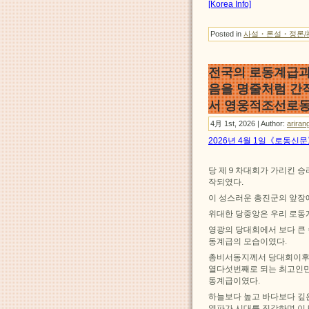
[Korea Info]
Posted in
사설・론설・정론/
전국의 로동계급과
음을 명줄처럼 간
서 영웅적조선로동
4月 1st, 2026 | Author:
ariran
2026년 4월 1일《로동신
당 제９차대회가 가리킨 승
작되였다.
이 성스러운 총진군의 앞장
위대한 당중앙은 우리 로동
영광의 당대회에서 보다 큰
동계급의 모습이였다.
총비서동지께서 당대회이후 
열다섯번째로 되는 최고인민
동계급이였다.
하늘보다 높고 바다보다 깊
열파가 시대를 진감하며 이