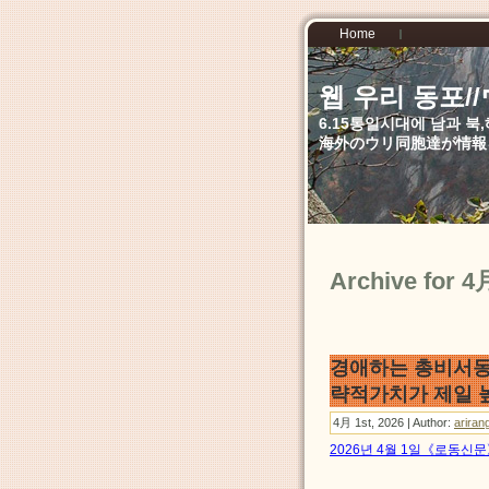
Home
웹 우리 동포
6.15통일시대에 남과 
海外のウリ同胞達が情報
Archive for 4
경애하는 총비서동
략적가치가 제일 
4月 1st, 2026 | Author:
ariran
2026년 4월 1일《로동신