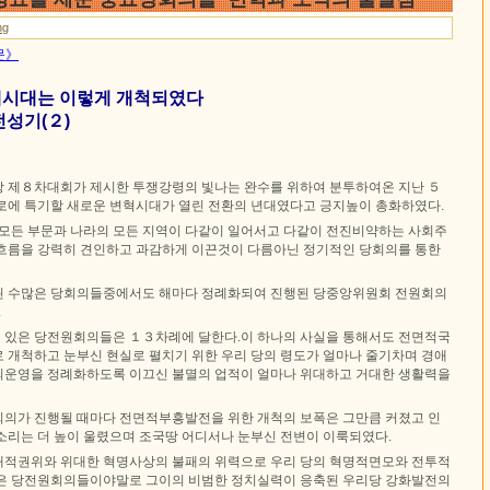
ng
문》
시대는 이렇게 개척되였다
성기(２)
 제８차대회가 제시한 투쟁강령의 빛나는 완수를 위하여 분투하여온 지난 ５
로에 특기할 새로운 변혁시대가 열린 전환의 년대였다고 긍지높이 총화하였다.
 모든 부문과 나라의 모든 지역이 다같이 일어서고 다같이 전진비약하는 사회주
흐름을 강력히 견인하고 과감하게 이끈것이 다름아닌 정기적인 당회의를 통한
된 수많은 당회의들중에서도 해마다 정례화되여 진행된 당중앙위원회 전원회의
.
있은 당전원회의들은 １３차례에 달한다.이 하나의 사실을 통해서도 전면적국
 개척하고 눈부신 현실로 펼치기 위한 우리 당의 령도가 얼마나 줄기차며 경애
운영을 정례화하도록 이끄신 불멸의 업적이 얼마나 위대하고 거대한 생활력을
의가 진행될 때마다 전면적부흥발전을 위한 개척의 보폭은 그만큼 커졌고 인
소리는 더 높이 울렸으며 조국땅 어디서나 눈부신 전변이 이룩되였다.
적권위와 위대한 혁명사상의 불패의 위력으로 우리 당의 혁명적면모와 전투적
은 당전원회의들이야말로 그이의 비범한 정치실력이 응축된 우리당 강화발전의