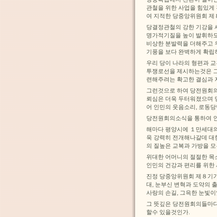
관철을 위한 사업을 힘있게
여 지적한 당중앙위원회 
당결정관철의 강한 기강을 
명가적기질을 높이 발휘하
비상한 분발력을 더해주고 
기풍을 보다 완벽하게 확립
우리 당이 나라의 형편과 
투쟁로선을 제시하는것은 그
련해주려는 확고한 결심과 
그런것으로 하여 당전원회의
뢰심은 더욱 두터워졌으며 
어 인민의 웃음소리, 로동당
당전원회의소식을 통하여 인
해마다 평양시에 １만세대의
욱 강력히 전개해나갈데 대한
의 질높은 교복과 가방을 
위대한 어머니의 절절한 목
인민의 건강과 편리를 위한
진정 당중앙위원회 제８기기
대, 눈부신 변혁과 도약의
사랑의 손길, 그윽한 눈빛이
그 뜻깊은 당전원회의들마다
할수 있을것인가.