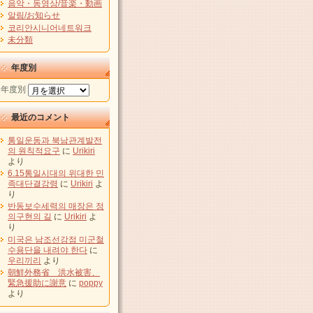
음악・동영상/音楽・動画
알림/お知らせ
코리안시니어네트워크
未分類
年度別
年度別
最近のコメント
통일운동과 북남관계발전
의 원칙적요구
に
Urikiri
より
6.15통일시대의 위대한 민
족대단결강령
に
Urikiri
よ
り
반동보수세력의 매장은 정
의구현의 길
に
Urikiri
よ
り
미국은 남조선강점 미군철
수용단을 내려야 한다
に
우리끼리
より
朝鮮外務省 洪水被害、
緊急援助に謝意
に
poppy
より