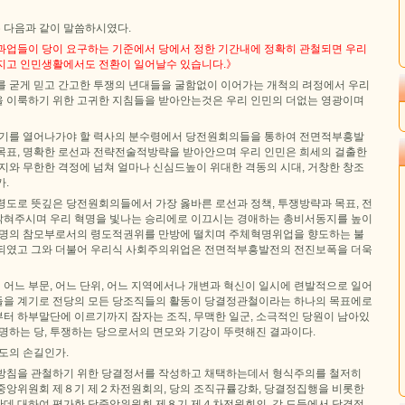
 다음과 같이 말씀하시였다.
과업들이 당이 요구하는 기준에서 당에서 정한 기간내에 정확히 관철되면 우리
지고 인민생활에서도 전환이 일어날수 있습니다.》
를 굳게 믿고 간고한 투쟁의 년대들을 굴함없이 이어가는 개척의 려정에서 우리
 이룩하기 위한 고귀한 지침들을 받아안는것은 우리 인민의 더없는 영광이며
변기를 열어나가야 할 력사의 분수령에서 당전원회의들을 통하여 전면적부흥발
목표, 명확한 로선과 전략전술적방략을 받아안으며 우리 인민은 희세의 걸출한
지와 무한한 격정에 넘쳐 얼마나 신심드높이 위대한 격동의 시대, 거창한 창조
가.
령도로 뜻깊은 당전원회의들에서 가장 옳바른 로선과 정책, 투쟁방략과 목표, 전
혀주시며 우리 혁명을 빛나는 승리에로 이끄시는 경애하는 총비서동지를 높이
혁명의 참모부로서의 령도적권위를 만방에 떨치며 주체혁명위업을 향도하는 불
되였고 그와 더불어 우리식 사회주의위업은 전면적부흥발전의 전진보폭을 더욱
어느 부문, 어느 단위, 어느 지역에서나 개변과 혁신이 일시에 련발적으로 일어
을 계기로 전당의 모든 당조직들의 활동이 당결정관철이라는 하나의 목표에로
터 하부말단에 이르기까지 잠자는 조직, 무맥한 일군, 소극적인 당원이 남아있
명하는 당, 투쟁하는 당으로서의 면모와 기강이 뚜렷해진 결과이다.
도의 손길인가.
방침을 관철하기 위한 당결정서를 작성하고 채택하는데서 형식주의를 철저히
중앙위원회 제８기 제２차전원회의, 당의 조직규률강화, 당결정집행을 비롯한
데 대하여 평가한 당중앙위원회 제８기 제４차전원회의, 각 도들에서 당결정