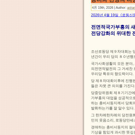
4月 19th, 2026 | Author:
arira
2026년 4월 19일《로동신
전면적국가부흥의 새
전당강화의 위대한 전
조선로동당 제９차대회는 당
년간이 우리 당의 ８０년행
국가사회생활의 모든 분야,
의전면적발전의 그 거세찬 
우리당 특유의 향도력이다.
당 제８차대회이후에 진행
들은 자못 큰 의의를 가진다
당중앙위원회 제８기기간에 
가부흥의 대업을 성공적으로
하는 총비서동지께서 당회의
발휘하는가를 잘 알수 있다.
그 한차례한차례의 당전원회
민의 웃음소리, 로동당만세
경애하는 총비서동지의 절대
기상을 힘있게 과시한 뜻깊