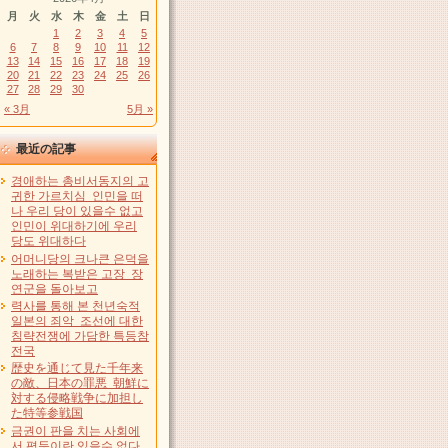
月
火
水
木
金
土
日
1
2
3
4
5
6
7
8
9
10
11
12
13
14
15
16
17
18
19
20
21
22
23
24
25
26
27
28
29
30
« 3月
5月 »
最近の記事
경애하는 총비서동지의 고
귀한 가르치심 인민을 떠
나 우리 당이 있을수 없고
인민이 위대하기에 우리
당도 위대하다
어머니당의 크나큰 은덕을
노래하는 복받은 고장 장
연군을 돌아보고
력사를 통해 본 천년숙적
일본의 죄악 조선에 대한
침략전쟁에 가담한 특등참
전국
歴史を通じて見た千年来
の敵、日本の罪悪 朝鮮に
対する侵略戦争に加担し
た特等参戦国
금권이 판을 치는 사회에
서 평등이란 있을수 없다