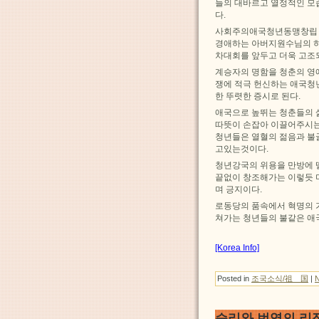
들의 대바르고 열정적인 모습
다.
사회주의애국청년동맹창립 
경애하는 아버지원수님의 하
차대회를 앞두고 더욱 고조
계승자의 명함을 청춘의 영
쟁에 적극 헌신하는 애국청
한 뚜렷한 증시로 된다.
애국으로 높뛰는 청춘들의 
따뜻이 손잡아 이끌어주시는
청년들은 열혈의 젊음과 불
고있는것이다.
청년강국의 위용을 만방에 
끝없이 창조해가는 이렇듯 
며 긍지이다.
로동당의 품속에서 혁명의 
쳐가는 청년들의 불같은 애
[Korea Info]
Posted in
조국소식/祖 国
|
승리와 번영의 리