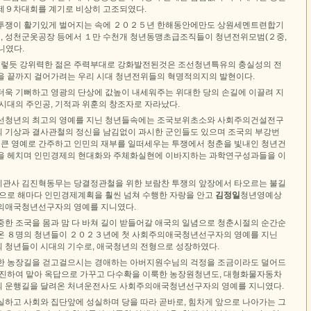
제９차대회를 계기로 비상히 고조되였다.
조투쟁이 활기있게 벌어지는 속에 ２０２５년 한해동안에만도 상원세멘트련합기
 성천군옷공장 등에서 １만 수천개 청년동맹초급조직들이 청년전위모범(２중,
니였다.
렇듯 강위력한 젊은 주력부대로 강화발전된것은 조선청년특유의 충실성의 전
을 끝까지 걸어가려는 우리 시대 청년전위들의 혁명적의지의 발현이다.
더욱 기뻐하고 영광의 단상에 값높이 내세워주는 위대한 당의 손길에 이끌려 지
시대의 주인공, 기적과 위훈의 창조자로 자라났다.
조선청년의 최고의 영예를 지닌 청년들속에는 조국보위초소와 사회주의건설전구
 기상과 결사관철의 정신을 남김없이 과시한 군인들도 있으며 조국의 부강번
장 큰 영예로 간주하고 인민의 재부를 일떠세우는 투쟁에서 청춘을 빛내인 청년건
을 헤치며 인민경제의 현대화와 주체화실현에 이바지하는 과학연구성과들을 이
관사 김진혁동무는 당결정관철을 위한 보람찬 투쟁의 앞장에서 타오르는 불길
향으로 해마다 인민경제계획을 훨씬 넘쳐 수행한 자랑을 안고
김정일
청년영예상
의애국청년선구자의 영예를 지니였다.
중한 조국을 몸과 맘 다 바쳐 길이 받들어갈 애국의 일념으로 청춘시절의 순간순
온 ８명의 청년들이 ２０２３년에 첫 사회주의애국청년선구자의 영예를 지닌
 청년들이 시대의 기수로, 애국청년의 전형으로 성장하였다.
한 농장길을 걷고걸으시는 경애하는 아버지원수님의 걱정을 조금이라도 덜어드
자진하여 맡아 옥답으로 가꾸고 다수확을 이룩한 농장원청년도, 대형화물자동차
의 운행길을 달려온 처녀운전사도 사회주의애국청년선구자의 영예를 지니였다.
실하고 사회와 집단앞에 성실하며 당을 따라 곧바로, 힘차게 앞으로 나아가는 그