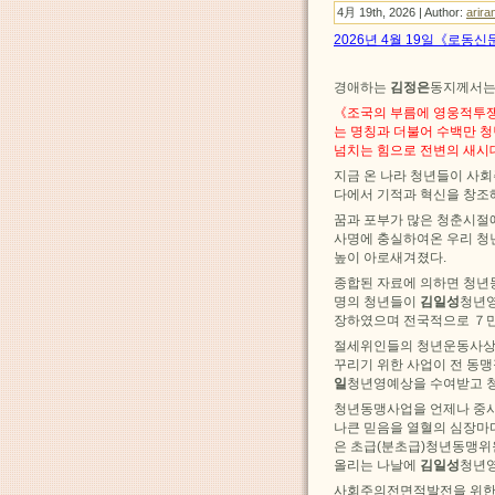
4月 19th, 2026 | Author:
arira
2026년 4월 19일《로동신
경애하는
김정은
동지께서는
《조국의 부름에 영웅적투
는 명칭과 더불어 수백만 
넘치는 힘으로 전변의 새시
지금 온 나라 청년들이 사
다에서 기적과 혁신을 창조
꿈과 포부가 많은 청춘시절
사명에 충실하여온 우리 청
높이 아로새겨졌다.
종합된 자료에 의하면 청
명의 청년들이
김일성
청년
장하였으며 전국적으로 ７만
절세위인들의 청년운동사상
꾸리기 위한 사업이 전 동
일
청년영예상을 수여받고 청
청년동맹사업을 언제나 중시
나큰 믿음을 열혈의 심장
은 초급(분초급)청년동맹위
올리는 나날에
김일성
청년
사회주의전면적발전을 위한 