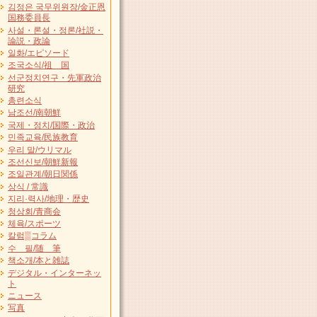
김정은 국무위원장/金正恩
国務委員長
사설・론설・정론/社説・
論説・政論
일화/エピソード
조국소식/祖 国
선군정치연구・先軍政治
研究
총련소식
남조선/南朝鮮
국제・정치/国際・政治
민족교육/民族教育
우리 말/ウリマル
조선신보/朝鮮新報
조일관계/朝日関係
상식 / 常識
지리·력사/地理・歴史
청상회/青商会
체육/スポーツ
칼럼▒コラム
수 필/随 筆
책소개/本と雑誌
デジタル・インターネッ
ト
ニュース
写真