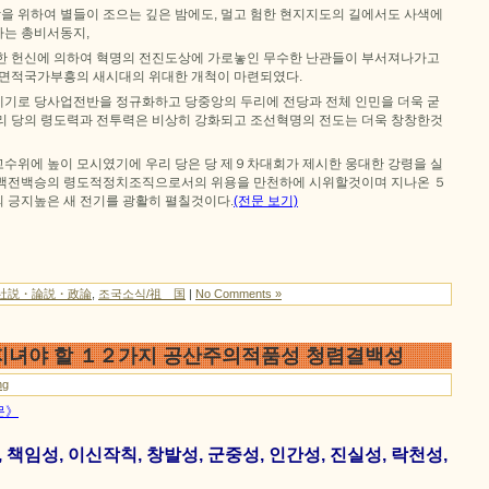
 위하여 별들이 조으는 깊은 밤에도, 멀고 험한 현지지도의 길에서도 사색에
는 총비서동지,
한 헌신에 의하여 혁명의 전진도상에 가로놓인 무수한 난관들이 부서져나가고
전면적국가부흥의 새시대의 위대한 개척이 마련되였다.
기로 당사업전반을 정규화하고 당중앙의 두리에 전당과 전체 인민을 더욱 굳
리 당의 령도력과 전투력은 비상히 강화되고 조선혁명의 전도는 더욱 창창한것
수위에 높이 모시였기에 우리 당은 당 제９차대회가 제시한 웅대한 강령을 실
 백전백승의 령도적정치조직으로서의 위용을 만천하에 시위할것이며 지나온 ５
 긍지높은 새 전기를 광활히 펼칠것이다.
(전문 보기)
社説・論説・政論
,
조국소식/祖 国
|
No Comments »
지녀야 할 １２가지 공산주의적품성 청렴결백성
ng
문》
, 책임성, 이신작칙, 창발성, 군중성, 인간성, 진실성, 락천성,