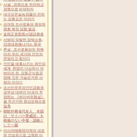
사설 : 경쟁으로 전진하고
경쟁으로 비약하자
대규모온실농장들이 전하
는 감동깊은 이야기
김여정 조선로동당 중앙위
원회 부장 담화 발표
金與正党部長が談話発表
서방의 악랄한 압박소동,
강경대응해나가는 중국
론설 : 조선로동당의 위력
이자 우리 국가와 인민의
존엄이고 힘이다
인민을 매혹시키는 위인의
세계 한없이 다심하신 어
버이의 정 강동군식료공
장에 깃든 가슴뜨거운 사
랑의 이야기
조선민주주의인민공화국
외무성 대변인 미국이 주
장하는 《싸이버위협설》
을 무근거한 중상모략으로
일축
朝鮮外務省代弁人、米国
の「サイバー脅威説」を
根拠のない中傷・謀略と
して一蹴
아시아태평양지역의 새로
운 안보위기로 고착된 미