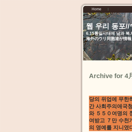
Home
웹 우리 동포
6.15통일시대에 남과 
海外のウリ同胞達が情報
Archive for 4
당의 위업에 무한
간 사회주의애국청
와 ５５０여명의 
여받고 ７만 수천
의 영예를 지니였