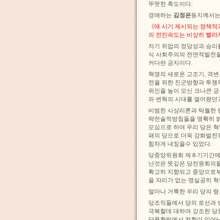
뚜렷한 축도이다.
경애하는
김정은
동지께서는
《매 시기 제시되는 정책적
의 전진속도는 비상히 빨라
자기 위업의 정당성과 승리
식 사회주의의 전면적발전을
커다란 긍지이다.
혁명의 새로운 고조기, 격
전을 위한 진군방향과 투쟁
위인을 높이 모신 크나큰 긍
와 변혁의 시대를 열어왔던
비범한 사상리론과 탁월한 
략전술적방침들을 명확히 밝
모심으로 하여 우리 당은 
패의 당으로 더욱 강화발전
힘차게 내짚을수 있었다.
당중앙위원회 제８기기간에 
난것은 뜻깊은 당전원회의들
확고히 지향되고 중앙으로부
을 자리가 없는 명실공히 혁
얼마나 거룩한 우리 당의 령
당조직들에서 당의 로선과 
극복할데 대하여 강조한 당
당풍확립에서 전환이 일어난