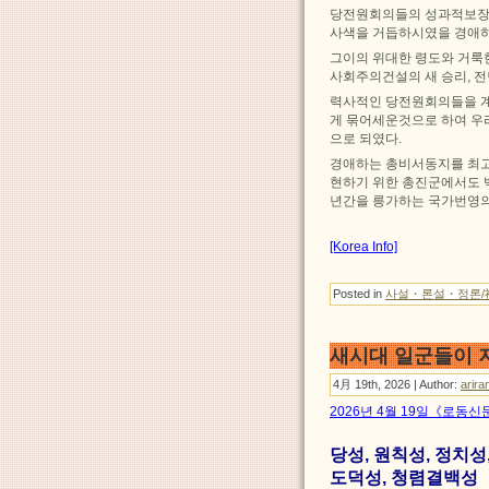
당전원회의들의 성과적보장을
사색을 거듭하시였을 경애하
그이의 위대한 령도와 거룩
사회주의건설의 새 승리, 
력사적인 당전원회의들을 계
게 묶어세운것으로 하여 우
으로 되였다.
경애하는 총비서동지를 최고
현하기 위한 총진군에서도
년간을 릉가하는 국가번영의
[Korea Info]
Posted in
사설・론설・정론/
새시대 일군들이 
4月 19th, 2026 | Author:
arira
2026년 4월 19일《로동신
당성, 원칙성, 정치성
도덕성, 청렴결백성