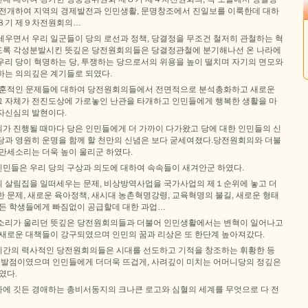
 전개하여 지역의 경제발전과 인민생활, 문명창조에서 진일보를 이룩한데 대하
제８기 제９차전원회의…
세우면서 우리 일군들이 당의 로선과 정책, 당결정을 무조건 철저히 관철하는 혁
도록 각성분발시킨 뜻깊은 당전원회의들은 당결정관철에 분기해나선 온 나라에
우리 당이 혁명하는 당, 투쟁하는 당으로서의 위용을 높이 떨치며 자기의 면모와
하는 의의깊은 계기들로 되였다.
교훈적인 문제들에 대하여 당전원회의들에서 전면적으로 분석총화하고 새로운
 자체가 전진도상에 가로놓인 난관을 타개하고 인민들에게 행복한 생활을 마
자신심의 발현이다.
가 진행될 때마다 당은 인민들에게 더 가까이 다가왔고 당에 대한 인민들의 신
당과 영원히 운명을 함께 할 천만의 신념은 보다 굳세여졌다.당전원회의와 더불
만세소리는 더욱 높이 울리군 하였다.
민들은 우리 당의 구상과 의도에 대하여 속속들이 새겨안군 하였다.
 살림집을 일떠세우는 문제, 비상방역사업을 국가사업의 제１순위에 놓고 더
 문제, 새로운 육아정책, 새시대 농촌혁명강령, 교육혁명의 불길, 새로운 형태
모든 학생들에게 빠짐없이 공급할데 대한 과업…
소리가 울리던 뜻깊은 당전원회의들과 더불어 인민생활에서는 변혁이 일어나고
 새로운 대책들이 강구되였으며 인민의 꿈과 리상은 또 한단계 높아져갔다.
간의 력사적인 당전원회의들은 시대를 선도하고 기적을 창조하는 휘황한 등
 출발점이였으며 인민들에게 더더욱 뜨겁게, 사려깊이 미치는 어머니당의 정깊은
였다.
에 깃든 경애하는 총비서동지의 크나큰 로고와 심혈의 세계를 무엇으로 다 전