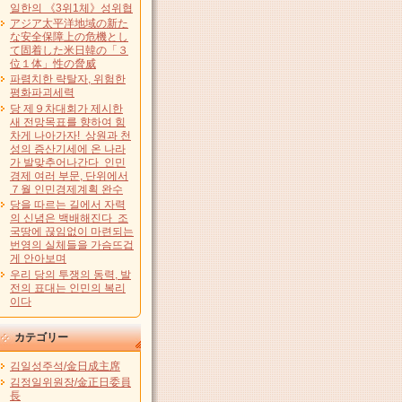
일한의 《3위1체》성위협
アジア太平洋地域の新た
な安全保障上の危機とし
て固着した米日韓の「３
位１体」性の脅威
파렴치한 략탈자, 위험한
평화파괴세력
당 제９차대회가 제시한
새 전망목표를 향하여 힘
차게 나아가자! 상원과 천
성의 증산기세에 온 나라
가 발맞추어나간다 인민
경제 여러 부문, 단위에서
７월 인민경제계획 완수
당을 따르는 길에서 자력
의 신념은 백배해진다 조
국땅에 끊임없이 마련되는
번영의 실체들을 가슴뜨겁
게 안아보며
우리 당의 투쟁의 동력, 발
전의 표대는 인민의 복리
이다
カテゴリー
김일성주석/金日成主席
김정일위원장/金正日委員
長