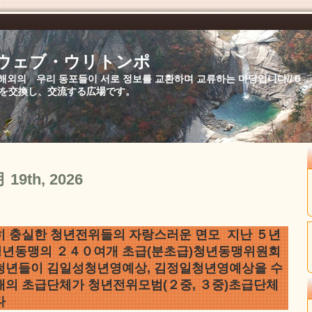
//ウェブ・ウリトンポ
북,해외의 우리 동포들이 서로 정보를 교환하며 교류하는 마당입니다//
を交換し、交流する広場です。
月 19th, 2026
히 충실한 청년전위들의 자랑스러운 면모 지난 ５년
년동맹의 ２４０여개 초급(분초급)청년동맹위원회
청년들이 김일성청년영예상, 김정일청년영예상을 수
개의 초급단체가 청년전위모범(２중, ３중)초급단체
다