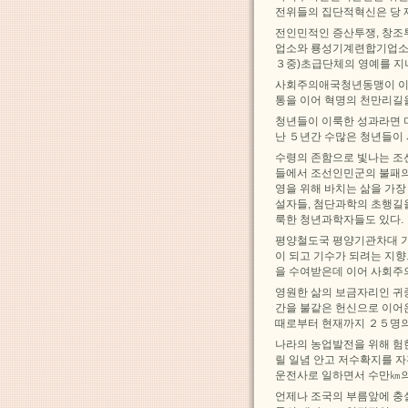
전위들의 집단적혁신은 당 
전인민적인 증산투쟁, 창
업소와 룡성기계련합기업소,
３중)초급단체의 영예를 지
사회주의애국청년동맹이 이
통을 이어 혁명의 천만리길
청년들이 이룩한 성과라면 
난 ５년간 수많은 청년들이 
수령의 존함으로 빛나는 
들에서 조선인민군의 불패의
영을 위해 바치는 삶을 가
설자들, 첨단과학의 초행길
룩한 청년과학자들도 있다.
평양철도국 평양기관차대 기
이 되고 기수가 되려는 지
을 수여받은데 이어 사회주
영원한 삶의 보금자리인 귀
간을 불같은 헌신으로 이어
때로부터 현재까지 ２５명의
나라의 농업발전을 위해 험
릴 일념 안고 저수확지를 
운전사로 일하면서 수만㎞
언제나 조국의 부름앞에 충