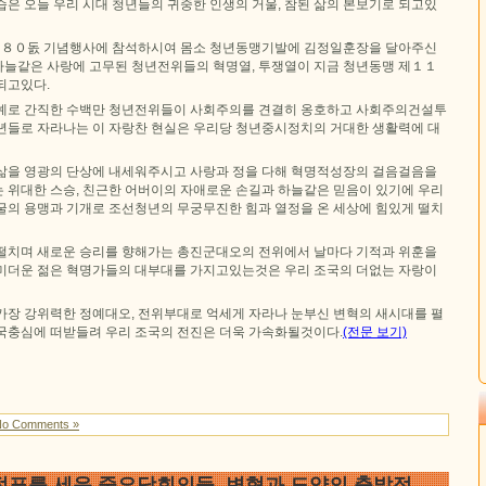
은 오늘 우리 시대 청년들의 귀중한 인생의 거울, 참된 삶의 본보기로 되고있
８０돐 기념행사에 참석하시여 몸소 청년동맹기발에 김정일훈장을 달아주신
늘같은 사랑에 고무된 청년전위들의 혁명열, 투쟁열이 지금 청년동맹 제１１
되고있다.
예로 간직한 수백만 청년전위들이 사회주의를 견결히 옹호하고 사회주의건설투
년들로 자라나는 이 자랑찬 현실은 우리당 청년중시정치의 거대한 생활력에 대
삶을 영광의 단상에 내세워주시고 사랑과 정을 다해 혁명적성장의 걸음걸음을
 위대한 스승, 친근한 어버이의 자애로운 손길과 하늘같은 믿음이 있기에 우리
굴의 용맹과 기개로 조선청년의 무궁무진한 힘과 열정을 온 세상에 힘있게 떨치
떨치며 새로운 승리를 향해가는 총진군대오의 전위에서 날마다 기적과 위훈을
미더운 젊은 혁명가들의 대부대를 가지고있는것은 우리 조국의 더없는 자랑이
가장 강위력한 정예대오, 전위부대로 억세게 자라나 눈부신 변혁의 새시대를 펼
국충심에 떠받들려 우리 조국의 전진은 더욱 가속화될것이다.
(전문 보기)
No Comments »
정표를 세운 중요당회의들 변혁과 도약의 출발점