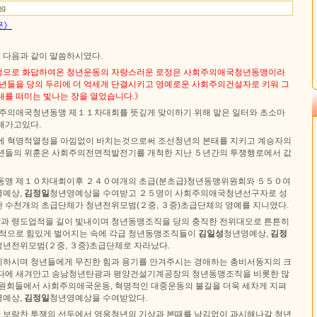
ng
문》
 다음과 같이 말씀하시였다.
쟁으로 화답하여온 청년운동의 자랑스러운 로정은 사회주의애국청년동맹이라
청년들을 당의 두리에 더 억세게 단결시키고 영예로운 사회주의건설자로 키워 그
대를 떠미는 빛나는 장을 열었습니다.》
회주의애국청년동맹 제１１차대회를 뜻깊게 맞이하기 위해 맡은 일터와 초소마
해가고있다.
에 혁명적열정을 아낌없이 바치는것으로써 조선청년의 본태를 지키고 계승자의
년들의 위훈은 사회주의전면적발전기를 개척한 지난 ５년간의 투쟁행로에서 값
년동맹 제１０차대회이후 ２４０여개의 초급(분초급)청년동맹위원회와 ５５０여
영예상,
김정일
청년영예상을 수여받고 ２５명이 사회주의애국청년선구자로 성
 수천개의 초급단체가 청년전위모범(２중, ３중)초급단체의 영예를 지니였다.
과 령도업적을 길이 빛내이며 청년동맹조직을 당의 충직한 전위대오로 튼튼히
맹적으로 힘있게 벌어지는 속에 각급 청년동맹조직들이
김일성
청년영예상,
김정
년전위모범(２중, ３중)초급단체로 자라났다.
하시며 청년들에게 무진한 힘과 용기를 안겨주시는 경애하는 총비서동지의 크
마다에 새겨안고 송남청년탄광과 평양건설기계공장의 청년동맹조직을 비롯한 많
원회들에서 사회주의애국운동, 혁명적인 대중운동의 불길을 더욱 세차게 지펴
영예상,
김정일
청년영예상을 수여받았다.
보람찬 투쟁의 선두에서 영웅청년의 기상과 본때를 남김없이 과시해나갈 청년