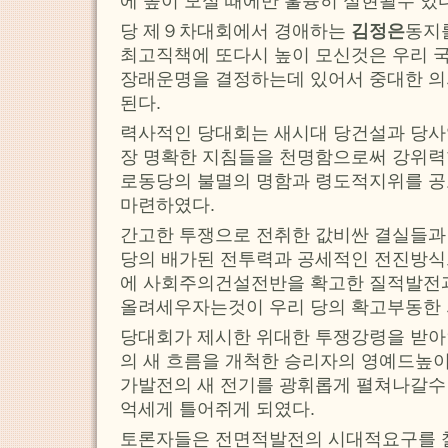
에 높이 모실 때에만 훌륭히 실현될수 있다
당 제９차대회에서 경애하는
김정은
동지
최고직책에 또다시 높이 모신것은 우리 
장래운명을 결정하는데 있어서 중대한 
된다.
력사적인 당대회는 새시대 당건설과 당사
장 명확한 지침들을 천명함으로써 강위
로동당의 불멸의 명함과 령도적지위를 공
마련하였다.
간고한 투쟁으로 전취한 값비싼 결실들과
당의 배가된 전투력과 공세적인 전진방
에 사회주의건설전반을 확고한 질적발전
올려세우자는것이 우리 당의 확고부동한 
당대회가 제시한 위대한 투쟁강령을 받
의 새 흐름을 개척한 승리자의 영예드높이
가발전의 새 전기를 광휘롭게 펼쳐나갈수
억세게 틀어쥐게 되였다.
토론자들은 전면적발전의 시대적요구를 