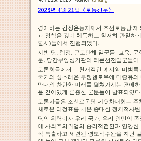
2026년 4월 21일《로동신문》
경애하는
김정은
동지께서 조선로동당 제
과 정책을 깊이 체득하고 철저히 관철하기
할시)들에서 진행되였다.
지방 당, 행정, 근로단체 일군들, 교육, 
문, 당간부양성기관의 리론선전일군들이 
토론회들에서는 천재적인 예지와 비범특
국가의 성스러운 투쟁행로우에 미증유의
만대의 찬란한 미래를 펼쳐가시는 경애
을 깊이있게 론증한 론문들이 발표되였다
토론자들은 조선로동당 제９차대회는 주
새로운 리정표를 세운 중대한 정치적사변
당의 위력이자 우리 국가, 우리 인민의 
에 사회주의위업의 승리적전진과 양양한 
직 특출하고 세련된 령도적수완을 지닌 