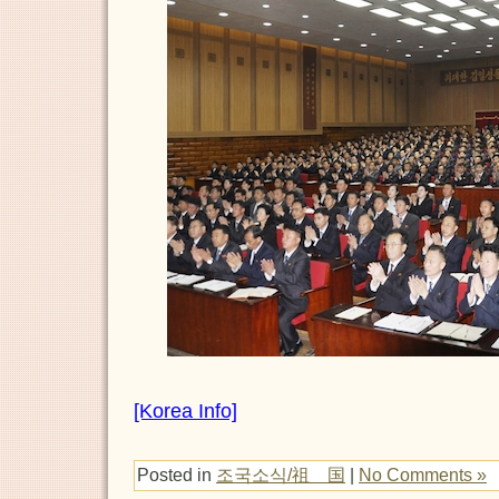
[Korea Info]
Posted in
조국소식/祖 国
|
No Comments »