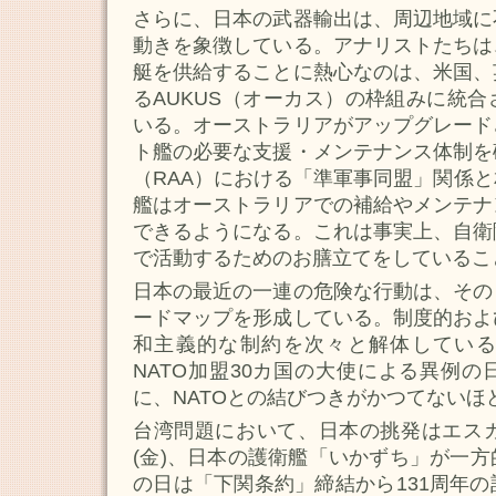
さらに、日本の武器輸出は、周辺地域に
動きを象徴している。アナリストたちは
艇を供給することに熱心なのは、米国、
るAUKUS（オーカス）の枠組みに統
いる。オーストラリアがアップグレード
ト艦の必要な支援・メンテナンス体制を
（RAA）における「準軍事同盟」関係
艦はオーストラリアでの補給やメンテナ
できるようになる。これは事実上、自衛
で活動するためのお膳立てをしているこ
日本の最近の一連の危険な行動は、その
ードマップを形成している。制度的およ
和主義的な制約を次々と解体してい
NATO加盟30カ国の大使による異例
に、NATOとの結びつきがかつてないほ
台湾問題において、日本の挑発はエスカ
(金)、日本の護衛艦「いかずち」が一
の日は「下関条約」締結から131周年