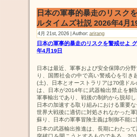
日本の軍事的暴走のリスクを
ルタイムズ社説 2026年4月1
4月 21st, 2026 | Author:
arirang
日本の軍事的暴走のリスクを警戒せよ グロ
年4月19日
日本は最近、軍事および安全保障の分野
り、国際社会の中で高い警戒心を引き起
(土)、日本とオーストラリアは70億ド
は、日本が2014年に武器輸出禁止を
軍事輸出であり、戦後の制約から脱却し
日本の加速する取り組みにおける重要な
世界大戦後に適切に対処されなかった軍
蘇り、日本の軍事冒険主義は制御不能に
日本の武器輸出推進は、長期にわたって
突破口を開こうとするものである。20