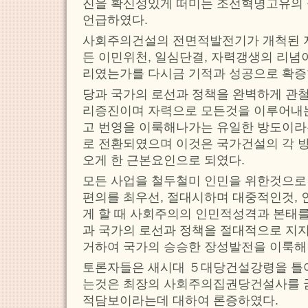
진을 확신성있게 떠미는 조선혁명고유의
언급하였다.
사회주의건설의 전면적발전기가 개척된 지
든 이민위천, 일심단결, 자력갱생의 리념
리였는가를 다시금 기적과 성공으로 확증
당과 국가의 로선과 정책을 완벽하게 관
리증진이며 자력으로 모든것을 이루어내는
고 번영을 이룩해나가는 유일한 방도이라
로 전환되였으며 이것은 국가건설의 각 
오게 한 근본요인으로 되였다.
모든 사업을 철두철미 인민을 위한것으로
편의를 최우선, 절대시하며 대중적인것,
게 할 때 사회주의의 인민적성격과 본태를
과 국가의 로선과 정책을 절대적으로 지지
거하여 국가의 승승한 장성발전을 이룩해
토론자들은 새시대 ５대당건설강령을 틀
는것은 최장의 사회주의집권당건설사를 
적담보이라는데 대하여 론증하였다.