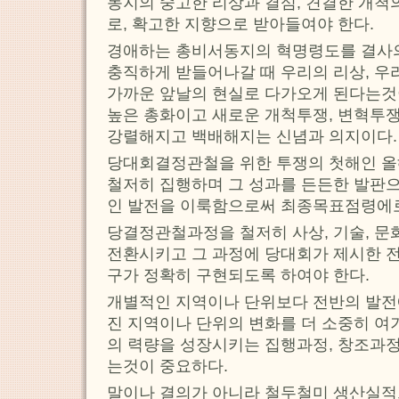
동지의 숭고한 리상과 결심, 견결한 개척
로, 확고한 지향으로 받아들여야 한다.
경애하는 총비서동지의 혁명령도를 결사의
충직하게 받들어나갈 때 우리의 리상, 우
가까운 앞날의 현실로 다가오게 된다는것
높은 총화이고 새로운 개척투쟁, 변혁투
강렬해지고 백배해지는 신념과 의지이다.
당대회결정관철을 위한 투쟁의 첫해인 올
철저히 집행하며 그 성과를 든든한 발판
인 발전을 이룩함으로써 최종목표점령에로
당결정관철과정을 철저히 사상, 기술, 
전환시키고 그 과정에 당대회가 제시한 
구가 정확히 구현되도록 하여야 한다.
개별적인 지역이나 단위보다 전반의 발전
진 지역이나 단위의 변화를 더 소중히 여
의 력량을 성장시키는 집행과정, 창조과
는것이 중요하다.
말이나 결의가 아니라 철두철미 생산실적