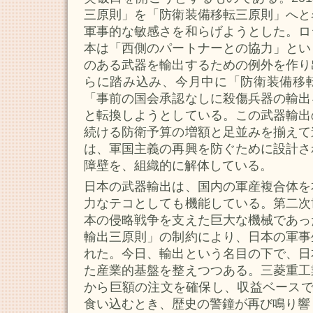
三原則」を「防衛装備移転三原則」へと
軍事的な敏感さを和らげようとした。ロ
本は「西側のパートナーとの協力」とい
のある武器を輸出するための例外を作り
らに踏み込み、今月中に「防衛装備移
「事前の国会承認なしに殺傷兵器の輸出
と転換しようとしている。この武器輸出
続ける防衛予算の増額と足並みを揃えて
は、軍国主義の再興を防ぐために設計さ
障壁を、組織的に解体している。
日本の武器輸出は、国内の軍産複合体を
力なテコとしても機能している。第二次
本の侵略戦争を支えた巨大な機械であっ
輸出三原則」の制約により、日本の軍事
れた。今日、輸出という名目の下で、日
た産業的基盤を整えつつある。三菱重工
から巨額の注文を確保し、収益ベースで
食い込むとき、歴史の警鐘が再び鳴り響