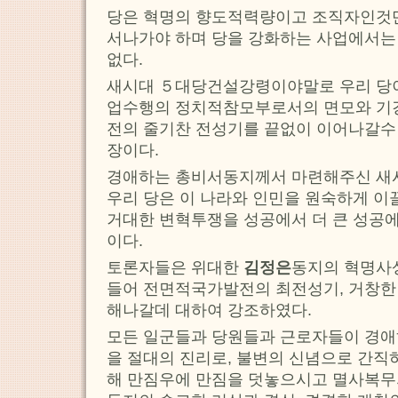
당은 혁명의 향도적력량이고 조직자인것만
서나가야 하며 당을 강화하는 사업에서는
없다.
새시대 ５대당건설강령이야말로 우리 당이
업수행의 정치적참모부로서의 면모와 기강
전의 줄기찬 전성기를 끝없이 이어나갈수
장이다.
경애하는 총비서동지께서 마련해주신 새
우리 당은 이 나라와 인민을 원숙하게 
거대한 변혁투쟁을 성공에서 더 큰 성공
이다.
토론자들은 위대한
김정은
동지의 혁명사
들어 전면적국가발전의 최전성기, 거창한
해나갈데 대하여 강조하였다.
모든 일군들과 당원들과 근로자들이 경
을 절대의 진리로, 불변의 신념으로 간직
해 만짐우에 만짐을 덧놓으시고 멸사복무