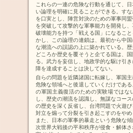
これらの一連の危険な行動を通じて、日
い論理を明確に見ることができる。すな
を口実とし、陣営対決のための軍事同盟
を突破して攻撃的な軍事能力を開発し、
破壊能力を持つ「戦える国」になること
かし、この論理の連鎖は、最初から中国
な潮流への誤認の上に築かれている。歴
どころか歴史を覆そうと企てる国は、国
る。武力を妄信し、地政学的な駆け引き
障を達成することは決してない。
自らの問題を近隣諸国に転嫁し、軍国主
危険な領域へと後退していくだけである
の軍国主義復活のための実験場ではな
し、歴史の潮流を認識し、無謀なコース
の歴史を深く反省し、台湾問題で火遊び
対立を煽って分裂を引き起こすのをやめ
また、日本の軍事的暴走という危険な傾
次世界大戦後の平和秩序が侵食・解体さ