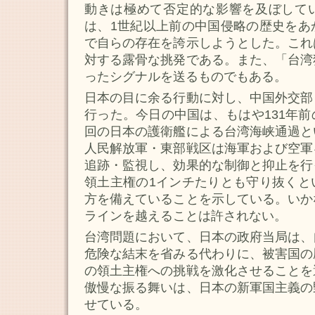
動きは極めて否定的な影響を及ぼして
は、1世紀以上前の中国侵略の歴史をあ
で自らの存在を誇示しようとした。これ
対する露骨な挑発である。また、「台湾
ったシグナルを送るものでもある。
日本の目に余る行動に対し、中国外交部
行った。今日の中国は、もはや131年
回の日本の護衛艦による台湾海峡通過と
人民解放軍・東部戦区は海軍および空軍
追跡・監視し、効果的な制御と抑止を行
領土主権の1インチたりとも守り抜くと
方を備えていることを示している。いか
ラインを越えることは許されない。
台湾問題において、日本の政府当局は、
危険な結末を省みる代わりに、被害国の
の領土主権への挑戦を激化させることを
傲慢な振る舞いは、日本の新軍国主義の
せている。