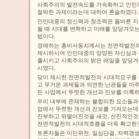
사회주의의 발전속도를 가속화하고 인민
절박한 과제이라는데 대하여 론술하였다.
인민대중의 정신력과 창조력은 옳바른 지
될 때 시대를 변혁하고 미래를 앞당겨오
법이다.
경애하는 총비서동지께서는 전면적발전의
제시하시여 인민대중의 앙양된 자신심과 
출시키고 사회주의의 밝은 래일을 앞당겨
시였다.
당이 제시한 전면적발전의 시대적요구를
고 무거운 과제들과 의연한 난관들을 마주
든 사업에서 뚜렷한 개선과 진보를 이룩하
우리 내부에 존재하는 불합리한 요소들과
업에서 뚜렷한 개선과 진보를 가져오는데
진부하고 뒤떨어진것을 새것, 선진적인것
전면적발전의 시대적흐름을 더욱 확고한
토론자들은 이민위천, 일심단결, 자력갱