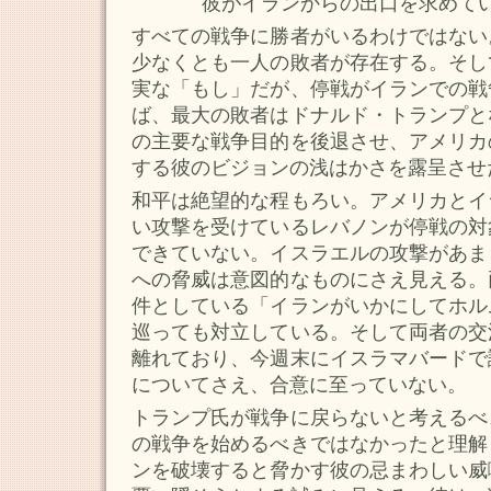
彼がイランからの出口を求めて
すべての戦争に勝者がいるわけではない
少なくとも一人の敗者が存在する。そし
実な「もし」だが、停戦がイランでの戦
ば、最大の敗者はドナルド・トランプと
の主要な戦争目的を後退させ、アメリカ
する彼のビジョンの浅はかさを露呈させ
和平は絶望的な程もろい。アメリカとイ
い攻撃を受けているレバノンが停戦の対
できていない。イスラエルの攻撃があま
への脅威は意図的なものにさえ見える。
件としている「イランがいかにしてホル
巡っても対立している。そして両者の交
離れており、今週末にイスラマバードで
についてさえ、合意に至っていない。
トランプ氏が戦争に戻らないと考えるべ
の戦争を始めるべきではなかったと理解
ンを破壊すると脅かす彼の忌まわしい威