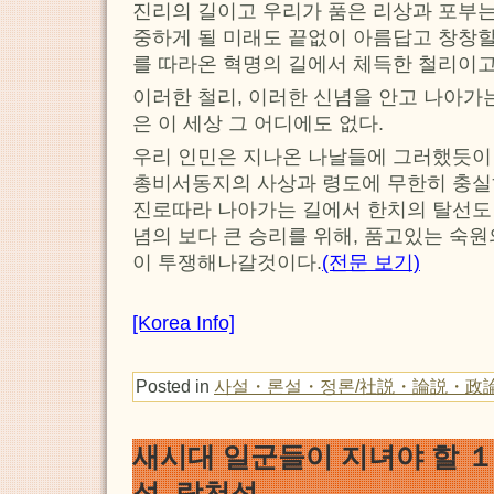
진리의 길이고 우리가 품은 리상과 포부는
중하게 될 미래도 끝없이 아름답고 창창
를 따라온 혁명의 길에서 체득한 철리이고
이러한 철리, 이러한 신념을 안고 나아가
은 이 세상 그 어디에도 없다.
우리 인민은 지나온 나날들에 그러했듯이
총비서동지의 사상과 령도에 무한히 충실
진로따라 나아가는 길에서 한치의 탈선도
념의 보다 큰 승리를 위해, 품고있는 숙
이 투쟁해나갈것이다.
(전문 보기)
[Korea Info]
Posted in
사설・론설・정론/社説・論説・政
새시대 일군들이 지녀야 할 
성 락천성