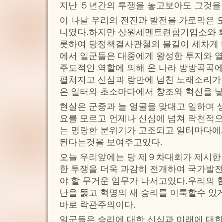
지난 ５년간의 투쟁을 놓고보아도 그것을 
이 나날 우리의 전진과 발전을 가로막은 
니였다.하지만 상원세멘트련합기업소와 
롯하여 당정책결사관철의 불길이 세차게
에서 일군들은 대중에게 왕성한 투지와 
주도적인 역할에 의해 온 나라 방방곡곡
펼쳐지고 신심과 랑만에 넘친 노래소리가
은 일터와 초소마다에서 창조와 혁신을 
현실은 군중과 늘 얼굴을 맞대고 일하며 
요를 모르고 언제나 신심에 넘쳐 락천적으
는 명랑한 분위기가 고조되고 일터마다에
된다는것을 보여주고있다.
오늘 우리앞에는 당 제９차대회가 제시한
한 투쟁을 더욱 과감히 전개하여 국가발
야 할 무거운 임무가 나서고있다.우리의 
난을 뚫고 혁명의 새 승리를 이룩할수 있
바로 락관주의이다.
일군들은 승리에 대한 신심과 미래에 대