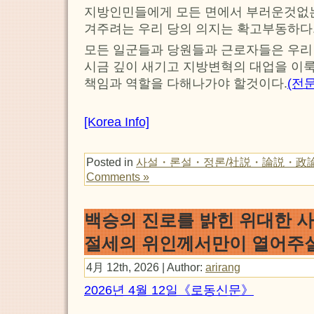
지방인민들에게 모든 면에서 부러운것없는
겨주려는 우리 당의 의지는 확고부동하다
모든 일군들과 당원들과 근로자들은 우리
시금 깊이 새기고 지방변혁의 대업을 이
책임과 역할을 다해나가야 할것이다.
(전
[Korea Info]
Posted in
사설・론설・정론/社説・論説・政
Comments »
백승의 진로를 밝힌 위대한 
절세의 위인께서만이 열어주
4月 12th, 2026 | Author:
arirang
2026년 4월 12일《로동신문》