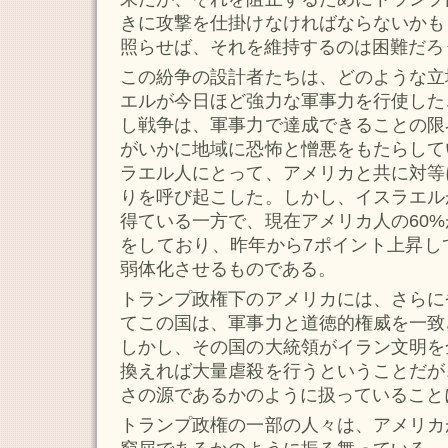
きに攻撃を仕掛けなければならないかも
照らせば、それを維持するのは困難だろ
この紛争の設計者たちは、どのような立
エルが今日ほど強力な軍事力を行使した
し戦争は、軍事力で達成できることの限
がいかに地域に恐怖と憎悪をもたらして
ラエル人にとって、アメリカと共に対等
りを呼び起こした。しかし、イスラエル
得ている一方で、現在アメリカ人の60
をしており、昨年から7ポイント上昇し
弱体化させるものである。
トランプ政権下のアメリカには、さらに
てこの国は、軍事力と道徳的権威を一致
しかし、その国の大統領がイラン文明を
換えれば大量虐殺を行うということだが
さの源であるかのように扱っていること
トランプ政権の一部の人々は、アメリカ