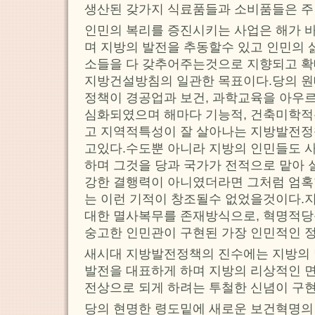
생산된 갖가지 식료품들과 소비품들은 주
인민의 복리를 증진시키는 사업은 해가 
며 지방의 발전을 추동할수 있고 인민의 
소들을 다 갖추어주는것으로 지향되고 
지방건설방침의 일관한 목표이다.당의 원
정책이 경공업과 보건, 과학교육을 아우
심화되였으며 해마다 기능적, 건축미학
고 지역적특성이 잘 살아나는 지방발전
고있다.수도뿐 아니라 지방의 인민들도 
하며 그것을 당과 국가가 전적으로 맡아 
강한 결행력이 아니였더라면 그처럼 엄혹
는 이런 기적이 창조될수 없었을것이다
대한 멸사복무를 존재방식으로, 혁명적당
숭고한 인민관이 구현된 가장 인민적인 
새시대 지방발전정책의 진수에는 지방의 
발전을 대표하게 하며 지방의 리상적인 
전상으로 되게 하려는 투철한 신념이 구
당의 현명한 령도밑에 새로운 보건혁명의