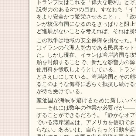
トランプ氏はこれを「偉大な勝利」と呼
説得力のある3つの目的、すなわち「イ
をより安全かつ繁栄させること」、「政
ンが核保有国になるのをきっぱりと阻止
ど進展がないことを考えれば、それは勝
この戦争は地域の安全保障を損なった。
はイランの代理人勢力である民兵ネット
た。しかし現在、イランは湾岸諸国を攻
舶を封鎖することで、新たな影響力の源
使用料を徴収しようとしている。トラン
とさえ口にしている。湾岸諸国とその顧
るこのような侮辱に恐らく抵抗し続ける
が待ち受けている。
産油国が海峡を避けるために新しいパ
――それには数年の作業が必要だが――
することができるだろう。「静かなオア
でいる湾岸諸国は、アメリカを信頼でき
らない。あるいは、自らもっと行動を起