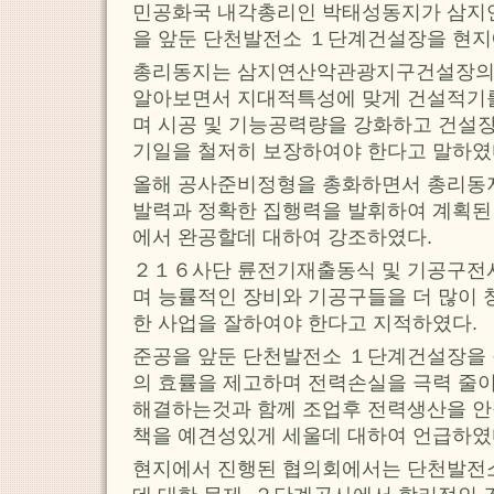
민공화국 내각총리인 박태성동지가 삼
을 앞둔 단천발전소 １단계건설장을 현지
총리동지는 삼지연산악관광지구건설장의
알아보면서 지대적특성에 맞게 건설적기
며 시공 및 기능공력량을 강화하고 건설
기일을 철저히 보장하여야 한다고 말하였
올해 공사준비정형을 총화하면서 총리동지
발력과 정확한 집행력을 발휘하여 계획된
에서 완공할데 대하여 강조하였다.
２１６사단 륜전기재출동식 및 기공구전
며 능률적인 장비와 기공구들을 더 많이
한 사업을 잘하여야 한다고 지적하였다.
준공을 앞둔 단천발전소 １단계건설장을
의 효률을 제고하며 전력손실을 극력 줄
해결하는것과 함께 조업후 전력생산을 안
책을 예견성있게 세울데 대하여 언급하였
현지에서 진행된 협의회에서는 단천발전