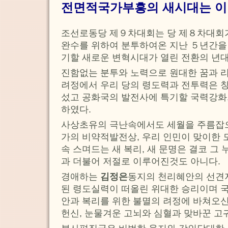
전면적국가부흥의 새시대는 이
조선로동당 제９차대회는 당 제８차대회
완수를 위하여 분투하여온 지난 ５년간을
기할 새로운 변혁시대가 열린 전환의 년
진함없는 분투와 노력으로 원대한 꿈과 
려정에서 우리 당의 령도력과 전투력은 
섰고 공화국의 발전사에 특기할 국력강화
하였다.
사상초유의 극난속에서도 세월을 주름잡으
가의 비약적발전상, 우리 인민이 맞이한 
속 스며드는 새 복리, 새 문명은 결코 그
과 더불어 저절로 이루어진것도 아니다.
경애하는
김정은
동지의 천리혜안의 선견
된 령도실력이 떠올린 위대한 승리이며 
안과 복리를 위한 불멸의 려정에 바쳐오
헌신, 눈물겨운 고뇌와 심혈과 맞바꾼 고