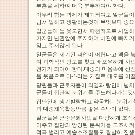
부흥을 위하여 더욱 분투하여야 한다.
아무리 힘든 과제가 제기되여도 일군들이
넘쳐 일하고 생활하는것이 무엇보다 중요
일군들이 늘 웃으면서 락천적으로 사업하
가지만 난관앞에 주저하며 비관에 빠지거
잃고 주저앉게 된다.
일군들은 제기된 과업이 어렵다고 맥을 
며 과학적인 방도를 찾고 배포유하게 사업
천가가 되여야 한다.대중의 마음속에 신
을 웃음으로 다스리는 기질로 대오를 이
당원들과 근로자들이 희열과 랑만에 넘쳐
군들이 집단의 분위기를 주도해나가는것이
집단안에 생기발랄하고 약동하는 분위기
과 대중체육활동만큼 좋은 수단이 없다.
일군들은 군중문화사업을 다양하게 조직
아주고 집단의 앙양된 분위기를 고조시
적극 벌리고 예술소조활동도 활발히 진행