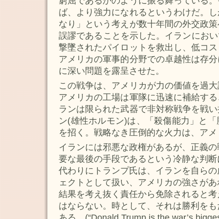
窮屈であるかのように振る舞っている。
ば、より強力になれるというわけだ。し
なり」という考えが数十年間の外交政策
誤謬であることを示した。イランにおい
撃墜されたパイロットを救出し、低コス
アメリカの軍事的分野での卓越性は存分
に深い問題を露呈させた。
この戦争は、アメリカが力の価値を過大
アメリカの工場は軍隊に迅速に補給する
ランは限られた武器で非対称戦争を戦い
ン(雄性ホルモン)は、「殺傷能力」と
を招く。戦略なき圧倒的な火力は、アメ
イランには邪悪な政権があるが、正義の
要な最後の手段であるという冷静な判断
代わりにトランプ氏は、イランを自らの
ェクトとして扱い、アメリカの強さがあ
結果を考え抜く責任から免除されると考
はならない。時として、それは勝利をも
ある。(“Donald Trump is the war’s biggest 