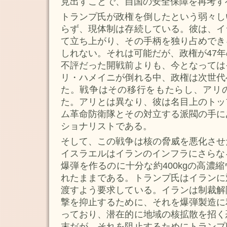
見出すことで、自国の安全保障を再考す
トランプ氏が政権を倒したという弱々し
らず、現体制は存続している。彼は、イ
て立ち上がり、その手柄を独り占めでき
しれない。それは可能だが、政権が47
不評だった開戦前よりも、今となっては
リ・ハメイニが倒れる中、政権は次世代
た。戦争はその移行をもたらし、アリ
た。アリとは異なり、彼は名目上のトッ
ム革命防衛隊とその対立する派閥の手に
ショナリストである。
そして、この戦争は核の脅威を悪化させ
イスラエルはイランのインフラにさらな
爆弾を作るのに十分な約400kgの高濃
れたままである。トランプ氏はイランに
渡すよう要求している。イランは制裁解
撃を抑止するために、それを爆弾製造に
っており、潜在的に地域の核拡散を招く
末だが、それを阻止するためにトランプ