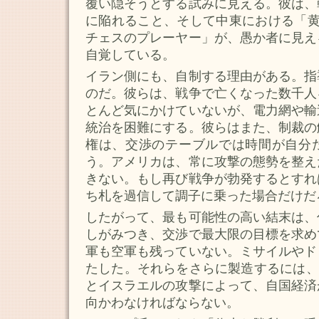
覆い隠そうとする試みに見える。彼は、
に陥れること、そして中東における「黄
チェスのプレーヤー」が、愚か者に見え
自覚している。
イラン側にも、自制する理由がある。指
のだ。彼らは、戦争で亡くなった数千人
とんど気にかけていないが、電力網や輸
統治を困難にする。彼らはまた、制裁の
権は、交渉のテーブルでは時間が自分
う。アメリカは、常に攻撃の態勢を整え
きない。もし再び戦争が勃発するとすれ
ち札を過信して調子に乗った場合だけだ
したがって、最も可能性の高い結末は、
しがみつき、交渉で最大限の目標を求め
軍も空軍も残っていない。ミサイルやド
たした。それらをさらに製造するには、2
とイスラエルの攻撃によって、自国経済
向かわなければならない。