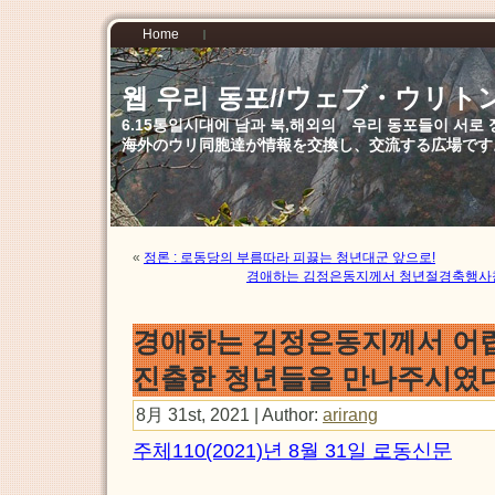
Home
웹 우리 동포//ウェブ・ウリト
6.15통일시대에 남과 북,해외의 우리 동포들이 서
海外のウリ同胞達が情報を交換し、交流する広場です
«
정론 : 로동당의 부름따라 피끓는 청년대군 앞으로!
경애하는 김정은동지께서 청년절경축행사
경애하는 김정은동지께서 어렵
진출한 청년들을 만나주시였
8月 31st, 2021 | Author:
arirang
주체110(2021)년 8월 31일 로동신문