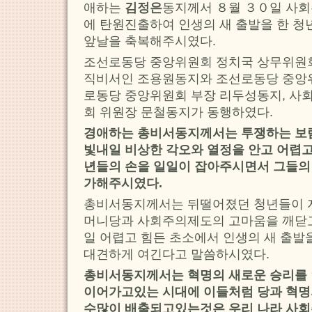
애하는
김정은
동지께서 ８월 ３０일 사회
에 탄원진출하여 인생의 새 출발을 한 청
앞날을 축복해주시였다.
조선로동당 중앙위원회 정치국 상무위원
직비서인 조용원동지와 조선로동당 중앙위
로동당 중앙위원회 부장 리두성동지, 
회 위원장 문철동지가 동행하였다.
경애하는 총비서동지께서는 투쟁하는 보
빛내일 비상한 각오와 열정을 안고 어렵고
년들의 손을 일일이 잡아주시면서 그들의
가해주시였다.
총비서동지께서는 뒤떨어졌던 청년들이 
머니당과 사회주의제도의 고마움을 깨닫고
일 어렵고 힘든 초소에서 인생의 새 출발
대견하게 여긴다고 말씀하시였다.
총비서동지께서는 혁명의 새로운 승리를 
이어가고있는 시대에 이들처럼 당과 혁명
수많이 배출되고있는것은 우리 나라 사