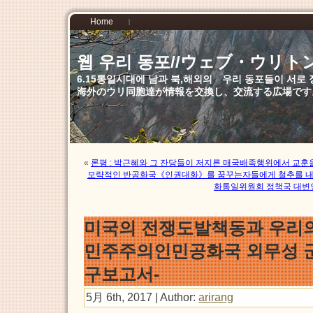
Home
웹 우리 동포//ウェブ・ウリト
6.15통일시대에 남과 북,해외의 우리 동포들이 서
海外のウリ同胞達が情報を交換し、交流する広場です
«
론평 : 박근혜와 그 잔당들이 저지른 매국배족행위에서 교훈
모략적인 반공화국《인권대화》를 꿈꾸는자들에게 철추를 
화통일위원회 정책국 대변
미국의 전쟁도발책동과 우리의
민주주의인민공화국 외무성 군
구보고서-
5月 6th, 2017 | Author:
arirang