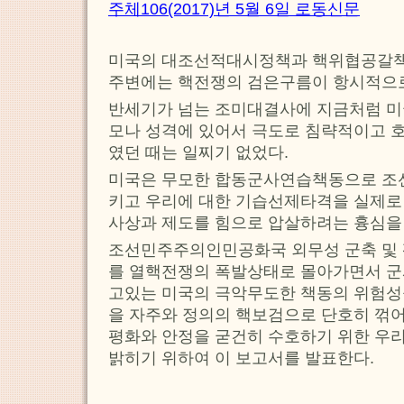
주체106(2017)년 5월 6일 로동신문
미국의 대조선적대시정책과 핵위협공갈책
주변에는 핵전쟁의 검은구름이 항시적으
반세기가 넘는 조미대결사에 지금처럼 미
모나 성격에 있어서 극도로 침략적이고 
였던 때는 일찌기 없었다.
미국은 무모한 합동군사연습책동으로 조
키고 우리에 대한 기습선제타격을 실제로
사상과 제도를 힘으로 압살하려는 흉심을
조선민주주의인민공화국 외무성 군축 및
를 열핵전쟁의 폭발상태로 몰아가면서 
고있는 미국의 극악무도한 책동의 위험성
을 자주와 정의의 핵보검으로 단호히 꺾
평화와 안정을 굳건히 수호하기 위한 우
밝히기 위하여 이 보고서를 발표한다.