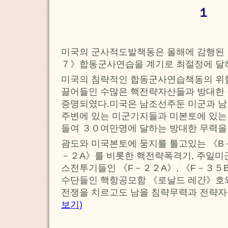
１
미국의 군사적도발책동은 올해에 감행된 
７》합동군사연습을 계기로 최절정에 달
미국의 침략적인 합동군사연습책동의 위
끌어들인 수많은 핵전략자산들과 방대한
증명되였다.미국은 남조선주둔 미군과 
주변에 있는 미군기지들과 미본토에 있는
들여 ３０여만명에 달하는 방대한 무력을
괌도와 미국본토에 둥지를 틀고있는 《B－
－２A》를 비롯한 핵전략폭격기, 주일미
스전투기들인 《F－２２A》, 《F－３５
수단들인 핵항공모함 《로날드 레간》호와
전쟁을 치르고도 남을 침략무력과 전략자
보기)