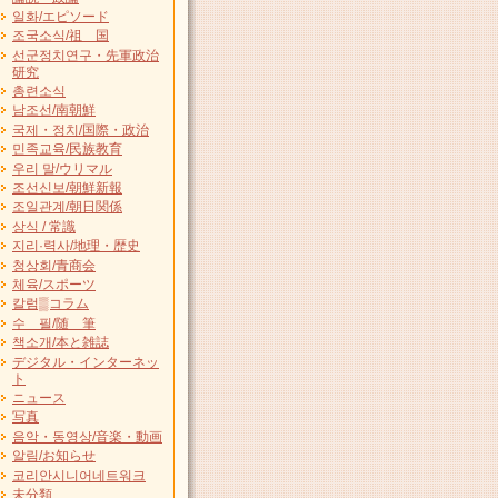
일화/エピソード
조국소식/祖 国
선군정치연구・先軍政治
研究
총련소식
남조선/南朝鮮
국제・정치/国際・政治
민족교육/民族教育
우리 말/ウリマル
조선신보/朝鮮新報
조일관계/朝日関係
상식 / 常識
지리·력사/地理・歴史
청상회/青商会
체육/スポーツ
칼럼▒コラム
수 필/随 筆
책소개/本と雑誌
デジタル・インターネッ
ト
ニュース
写真
음악・동영상/音楽・動画
알림/お知らせ
코리안시니어네트워크
未分類