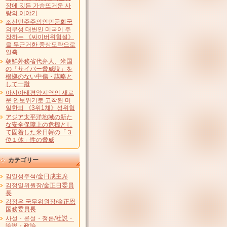
장에 깃든 가슴뜨거운 사
랑의 이야기
조선민주주의인민공화국
외무성 대변인 미국이 주
장하는 《싸이버위협설》
을 무근거한 중상모략으로
일축
朝鮮外務省代弁人、米国
の「サイバー脅威説」を
根拠のない中傷・謀略と
して一蹴
아시아태평양지역의 새로
운 안보위기로 고착된 미
일한의 《3위1체》성위협
アジア太平洋地域の新た
な安全保障上の危機とし
て固着した米日韓の「３
位１体」性の脅威
カテゴリー
김일성주석/金日成主席
김정일위원장/金正日委員
長
김정은 국무위원장/金正恩
国務委員長
사설・론설・정론/社説・
論説・政論