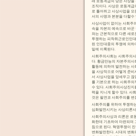
래 로동계급의 당은 사상을
조직이다. 사상은 로동계급
로 틀어쥐고 사상사업을 
서의 사명과 본분을 다할수 
사상사업이 없이는 사회주의
속을 자본의 예속으로 바꾼
와는 근본적으로 다른 새로
투쟁하는 피착취근로인민대
된 인민대중의 투쟁에 의하
밑에 이룩된다.
사회주의사회는 사회주의사
다. 황금만능의 자본주의사
활동에 의하여 발전하는 사
을 사상적으로 어떻게 준비
서 사상사업을 앞세우고 끊
를 기본으로 하는 사회주
수 있다. 사회주의사상진지를
력을 지니게 할수 있다. 
것은 필연코 사회주의를 변
사회주의를 위하여 투쟁하는
심화발전시키는 사상리론사
사회주의사상과 리론은 로동
화한데 기초하여 마련되며 
침으로 된다. 혁명투쟁이 
변화발전한다. 시대의 변화