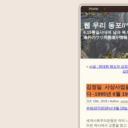
Home
웹 우리 동포
6.15통일시대에 남과 
海外のウリ同胞達が情報
«
사설 : 위대한 령도자 
김정
김정일 사상사업
다 -1995년 6월 1
6月 19th, 2018 | Author:
arira
주체107(2018)년 6월 19
세계사회주의운동은 여러 나
라린 력사에서 교훈을 찾고