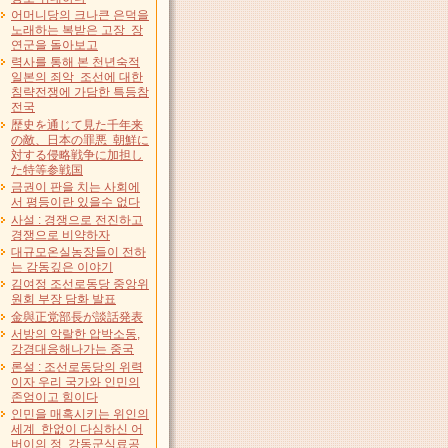
어머니당의 크나큰 은덕을
노래하는 복받은 고장 장
연군을 돌아보고
력사를 통해 본 천년숙적
일본의 죄악 조선에 대한
침략전쟁에 가담한 특등참
전국
歴史を通じて見た千年来
の敵、日本の罪悪 朝鮮に
対する侵略戦争に加担し
た特等参戦国
금권이 판을 치는 사회에
서 평등이란 있을수 없다
사설 : 경쟁으로 전진하고
경쟁으로 비약하자
대규모온실농장들이 전하
는 감동깊은 이야기
김여정 조선로동당 중앙위
원회 부장 담화 발표
金與正党部長が談話発表
서방의 악랄한 압박소동,
강경대응해나가는 중국
론설 : 조선로동당의 위력
이자 우리 국가와 인민의
존엄이고 힘이다
인민을 매혹시키는 위인의
세계 한없이 다심하신 어
버이의 정 강동군식료공