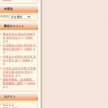
年度別
年度別
最近のコメント
통일운동과 북남관계발전
의 원칙적요구
に
Urikiri
より
6.15통일시대의 위대한 민
족대단결강령
に
Urikiri
よ
り
반동보수세력의 매장은 정
의구현의 길
に
Urikiri
よ
り
미국은 남조선강점 미군철
수용단을 내려야 한다
に
우리끼리
より
朝鮮外務省 洪水被害、
緊急援助に謝意
に
poppy
より
ログイン
ログイン