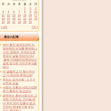
月
火
水
木
金
土
日
1
2
3
4
5
6
7
8
9
10
11
12
13
14
15
16
17
18
19
20
21
22
23
24
25
26
27
28
29
30
« 5月
7月 »
最近の記事
당이 펼친 설계도따라 지
방변혁의 성과를 확대해나
가자 립체전, 전격전으로
완공의 날을 앞당겨간다
올해 지방발전정책대상건
설에 참가한 인민군부대들
에서
더 열렬하고 더 혁신적이
고 더 완강한 투쟁으로!
우리는 조선사람 : １００
년전과 오늘
서방의 전횡과 내정간섭행
위가 통하지 않고있다
경애하는 총비서동지의 고
귀한 가르치심 인민을 떠
나 우리 당이 있을수 없고
인민이 위대하기에 우리
당도 위대하다