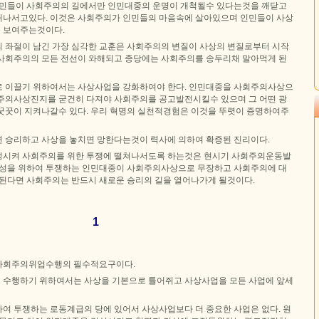
인민들이 사회주의의 길에서만 인민대중의 운명이 개척될수 있다는것을 깨닫고
나서고있다. 이것은 사회주의가 인민들의 마음속에 살아있으며 인민들이 사상
 보여주는것이다.
 좌절이 남긴 가장 심각한 교훈은 사회주의의 변질이 사상의 변질로부터 시작
사회주의의 모든 전선이 와해되고 종당에는 사회주의를 송두리채 말아먹게 된
 이끌기 위하여서는 사상사업을 강화하여야 한다. 인민대중을 사회주의사상으
주의사상진지를 굳건히 다져야 사회주의를 공고발전시킬수 있으며 그 어떤 광
꿋꿋이 지켜나갈수 있다. 우리 혁명의 실천적경험은 이것을 뚜렷이 증명하여주
 승리하고 사상을 놓치면 망한다는것이 력사에 의하여 확증된 진리이다.
성시켜 사회주의를 위한 투쟁에 떨쳐나서도록 하는것은 현시기 사회주의운동발
주성을 위하여 투쟁하는 인민대중이 사회주의사상으로 무장하고 사회주의에 대
 된다면 사회주의는 반드시 새로운 승리의 길을 열어나가게 될것이다.
1
사회주의위업수행의 필수적요구이다.
수행하기 위하여서는 사상을 기본으로 틀어쥐고 사상사업을 모든 사업에 앞세
여 투쟁하는 로동계급의 당에 있어서 사상사업보다 더 중요한 사업은 없다. 원