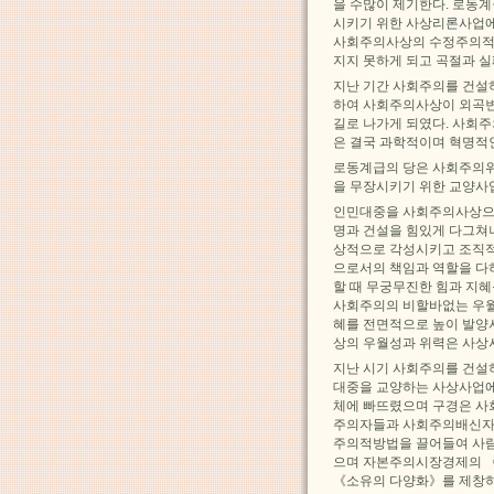
을 수많이 제기한다. 로동
시키기 위한 사상리론사업에
사회주의사상의 수정주의적
지지 못하게 되고 곡절과 실
지난 기간 사회주의를 건설
하여 사회주의사상이 외곡
길로 나가게 되였다. 사회
은 결국 과학적이며 혁명적
로동계급의 당은 사회주의
을 무장시키기 위한 교양사
인민대중을 사회주의사상으로
명과 건설을 힘있게 다그쳐
상적으로 각성시키고 조직적
으로서의 책임과 역할을 다
할 때 무궁무진한 힘과 지
사회주의의 비할바없는 우월
혜를 전면적으로 높이 발양
상의 우월성과 위력은 사상
지난 시기 사회주의를 건설
대중을 교양하는 사상사업에
체에 빠뜨렸으며 구경은 사
주의자들과 사회주의배신자
주의적방법을 끌어들여 사
으며 자본주의시장경제의 
《소유의 다양화》를 제창