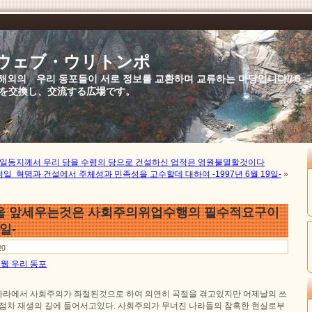
//ウェブ・ウリトンポ
북,해외의 우리 동포들이 서로 정보를 교환하며 교류하는 마당입니다//
を交換し、交流する広場です。
김정일동지께서 우리 당을 수령의 당으로 건설하신 업적은 영원불멸할것이다
일 혁명과 건설에서 주체성과 민족성을 고수할데 대하여 -1997년 6월 19일-
»
을 앞세우는것은 사회주의위업수행의 필수적요구이
9일-
ng
일 웹 우리 동포
라에서 사회주의가 좌절된것으로 하여 의연히 곡절을 겪고있지만 어제날의 쓰
 점차 재생의 길에 들어서고있다. 사회주의가 무너진 나라들의 참혹한 현실로부