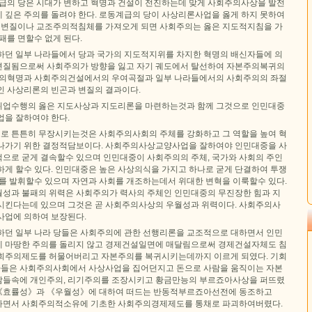
계급의 당은 시대가 변하고 혁명과 건설이 전진하는데 맞게 사회주의사상을 발전
 깊은 주의를 돌려야 한다. 로동계급의 당이 사상리론사업을 옳게 하지 못하여
변질이나 교조주의적침체를 가져오게 되면 사회주의는 옳은 지도적지침을 가
패를 면할수 없게 된다.
하던 일부 나라들에서 당과 국가의 지도적지위를 차지한 혁명의 배신자들에 의
변질됨으로써 사회주의가 방향을 잃고 자기 궤도에서 탈선하여 자본주의복귀의
주의혁명과 사회주의건설에서의 우여곡절과 일부 나라들에서의 사회주의의 좌절
인 사상리론의 빈곤과 변질의 결과이다.
위업수행의 옳은 지도사상과 지도리론을 마련하는것과 함께 그것으로 인민대중
업을 잘하여야 한다.
 튼튼히 무장시키는것은 사회주의사회의 주체를 강화하고 그 역할을 높여 혁
나가기 위한 결정적담보이다. 사회주의사상교양사업을 잘하여야 인민대중을 사
으로 굳게 결속할수 있으며 인민대중이 사회주의의 주체, 국가와 사회의 주인
하게 할수 있다. 인민대중은 높은 사상의식을 가지고 하나로 굳게 단결하여 투쟁
혜를 발휘할수 있으며 자연과 사회를 개조하는데서 위대한 변혁을 이룩할수 있다.
성과 불패의 위력은 사회주의가 력사의 주체인 인민대중의 무진장한 힘과 지
시킨다는데 있으며 그것은 곧 사회주의사상의 우월성과 위력이다. 사회주의사
사업에 의하여 보장된다.
하던 일부 나라 당들은 사회주의에 관한 선행리론을 교조적으로 대하면서 인민
 마땅한 주의를 돌리지 않고 경제건설일면에 매달림으로써 경제건설자체도 침
회주의제도를 허물어버리고 자본주의를 복귀시키는데까지 이르게 되였다. 기회
들은 사회주의사회에서 사상사업을 집어던지고 돈으로 사람을 움직이는 자본
람들속에 개인주의, 리기주의를 조장시키고 황금만능의 부르죠아사상을 퍼뜨렸
《효률성》과 《우월성》에 대하여 떠드는 반동적부르죠아선전에 동조하고
하면서 사회주의적소유에 기초한 사회주의경제제도를 통채로 파괴하여버렸다.