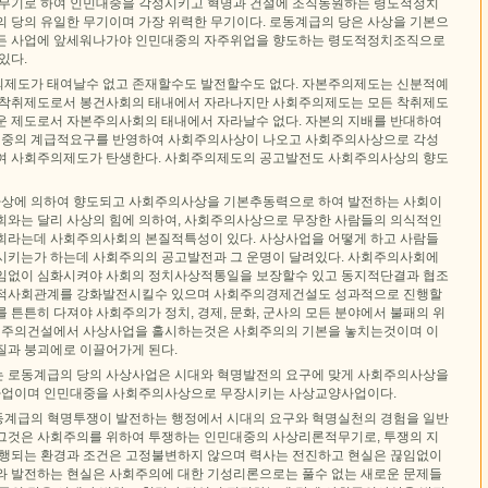
 무기로 하여 인민대중을 각성시키고 혁명과 건설에 조직동원하는 령도적정치
의 당의 유일한 무기이며 가장 위력한 무기이다. 로동계급의 당은 사상을 기본으
모든 사업에 앞세워나가야 인민대중의 자주위업을 향도하는 령도적정치조직으로
있다.
제도가 태여날수 없고 존재할수도 발전할수도 없다. 자본주의제도는 신분적예
 착취제도로서 봉건사회의 태내에서 자라나지만 사회주의제도는 모든 착취제도
운 제도로서 자본주의사회의 태내에서 자라날수 없다. 자본의 지배를 반대하여
중의 계급적요구를 반영하여 사회주의사상이 나오고 사회주의사상으로 각성
여 사회주의제도가 탄생한다. 사회주의제도의 공고발전도 사회주의사상의 향도
상에 의하여 향도되고 사회주의사상을 기본추동력으로 하여 발전하는 사회이
회와는 달리 사상의 힘에 의하여, 사회주의사상으로 무장한 사람들의 의식적인
회라는데 사회주의사회의 본질적특성이 있다. 사상사업을 어떻게 하고 사람들
시키는가 하는데 사회주의의 공고발전과 그 운명이 달려있다. 사회주의사회에
임없이 심화시켜야 사회의 정치사상적통일을 보장할수 있고 동지적단결과 협조
의적사회관계를 강화발전시킬수 있으며 사회주의경제건설도 성과적으로 진행할
 튼튼히 다져야 사회주의가 정치, 경제, 문화, 군사의 모든 분야에서 불패의 위
사회주의건설에서 사상사업을 홀시하는것은 사회주의의 기본을 놓치는것이며 이
질과 붕괴에로 이끌어가게 된다.
 로동계급의 당의 사상사업은 시대와 혁명발전의 요구에 맞게 사회주의사상을
업이며 인민대중을 사회주의사상으로 무장시키는 사상교양사업이다.
계급의 혁명투쟁이 발전하는 행정에서 시대의 요구와 혁명실천의 경험을 일반
그것은 사회주의를 위하여 투쟁하는 인민대중의 사상리론적무기로, 투쟁의 지
진행되는 환경과 조건은 고정불변하지 않으며 력사는 전진하고 현실은 끊임없이
와 발전하는 현실은 사회주의에 대한 기성리론으로는 풀수 없는 새로운 문제들