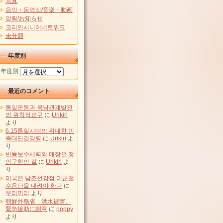
写真
음악・동영상/音楽・動画
알림/お知らせ
코리안시니어네트워크
未分類
年度別
年度別
最近のコメント
통일운동과 북남관계발전
의 원칙적요구
に
Urikiri
より
6.15통일시대의 위대한 민
족대단결강령
に
Urikiri
よ
り
반동보수세력의 매장은 정
의구현의 길
に
Urikiri
よ
り
미국은 남조선강점 미군철
수용단을 내려야 한다
に
우리끼리
より
朝鮮外務省 洪水被害、
緊急援助に謝意
に
poppy
より