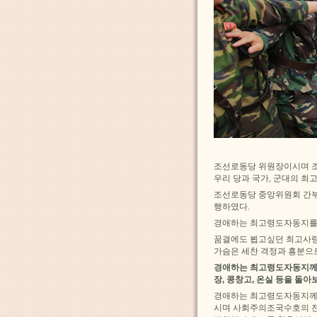
조선로동당 위원장이시며 
우리 당과 국가, 군대의 
조선로동당 중앙위원회 간부
행하였다.
경애하는 최고령도자동지를
꿈결에도 뵙고싶던 최고사령
가슴은 세찬 격정과 흥분으
경애하는 최고령도자동지께서
장, 콩창고, 온실 등을 
경애하는 최고령도자동지께
시며 사회주의조국수호의 