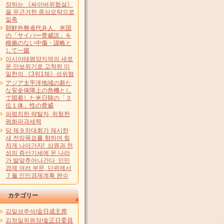
장하는 《싸이버위협설》
을 무근거한 중상모략으로
일축
朝鮮外務省代弁人、米国
の「サイバー脅威説」を
根拠のない中傷・謀略と
して一蹴
아시아태평양지역의 새로
운 안보위기로 고착된 미
일한의 《3위1체》성위협
アジア太平洋地域の新た
な安全保障上の危機とし
て固着した米日韓の「３
位１体」性の脅威
파렴치한 략탈자, 위험한
평화파괴세력
당 제９차대회가 제시한
새 전망목표를 향하여 힘
차게 나아가자! 상원과 천
성의 증산기세에 온 나라
가 발맞추어나간다 인민
경제 여러 부문, 단위에서
７월 인민경제계획 완수
カテゴリー
김일성주석/金日成主席
김정일위원장/金正日委員