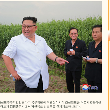
조선민주주의인민공화국 국무위원회 위원장이시며 조선인민군 최고사령관이신
최고령도자
김정은
동지께서 평안북도 신도군을 현지지도하시였다.