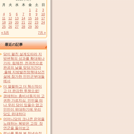
月
火
水
木
金
土
日
1
2
3
4
5
6
7
8
9
10
11
12
13
14
15
16
17
18
19
20
21
22
23
24
25
26
27
28
29
30
« 5月
7月 »
最近の記事
당이 펼친 설계도따라 지
방변혁의 성과를 확대해나
가자 립체전, 전격전으로
완공의 날을 앞당겨간다
올해 지방발전정책대상건
설에 참가한 인민군부대들
에서
더 열렬하고 더 혁신적이
고 더 완강한 투쟁으로!
경애하는 총비서동지의 고
귀한 가르치심 인민을 떠
나 우리 당이 있을수 없고
인민이 위대하기에 우리
당도 위대하다
어머니당의 크나큰 은덕을
노래하는 복받은 고장 장
연군을 돌아보고
력사를 통해 본 천년숙적