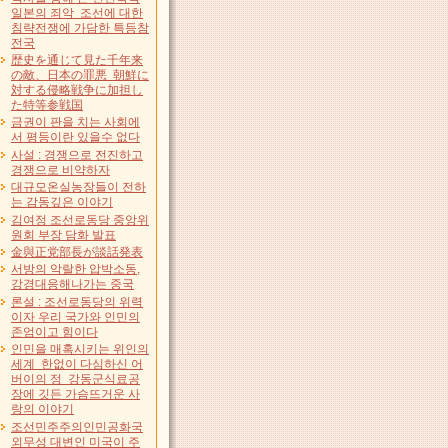
일본의 죄악 조선에 대한
침략전쟁에 가담한 특등참
전국
歴史を通じて見た千年来
の敵、日本の罪悪 朝鮮に
対する侵略戦争に加担し
た特等参戦国
금권이 판을 치는 사회에
서 평등이란 있을수 없다
사설 : 경쟁으로 전진하고
경쟁으로 비약하자
대규모온실농장들이 전하
는 감동깊은 이야기
김여정 조선로동당 중앙위
원회 부장 담화 발표
金與正党部長が談話発表
서방의 악랄한 압박소동,
강경대응해나가는 중국
론설 : 조선로동당의 위력
이자 우리 국가와 인민의
존엄이고 힘이다
인민을 매혹시키는 위인의
세계 한없이 다심하신 어
버이의 정 강동군식료공
장에 깃든 가슴뜨거운 사
랑의 이야기
조선민주주의인민공화국
외무성 대변인 미국이 주