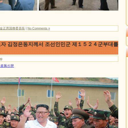
/金正恩国務委員長
|
No Comments »
도자 김정은동지께서 조선인민군 제１５２４군부대를
ng
0일 로동신문