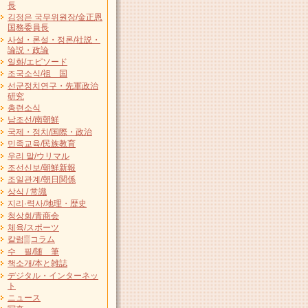
長
김정은 국무위원장/金正恩
国務委員長
사설・론설・정론/社説・
論説・政論
일화/エピソード
조국소식/祖 国
선군정치연구・先軍政治
研究
총련소식
남조선/南朝鮮
국제・정치/国際・政治
민족교육/民族教育
우리 말/ウリマル
조선신보/朝鮮新報
조일관계/朝日関係
상식 / 常識
지리·력사/地理・歴史
청상회/青商会
체육/スポーツ
칼럼▒コラム
수 필/随 筆
책소개/本と雑誌
デジタル・インターネッ
ト
ニュース