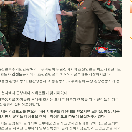
조선민주주의인민공화국 국무위원회 위원장이시며 조선인민군 최고사령관이신
최고령도자
김정은
동지께서 조선인민군 제１５２４군부대를 시찰하시였다.
들인 황병서동지, 한광상동지, 조용원동지, 국무위원회 부장 김창선동지가 동
 현지에서 군부대의 지휘관들이 맞이하였다.
관동지를 자기들의 부대에 모시는 크나큰 영광과 행복을 지닌 군인들의 가슴
로 끝없이 설레이고있었다.
는 영접보고를 받으신 다음 지휘관들의 안내를 받으시며 교양실, 병실, 세목
돌아보시면서 군인들의 생활을 친어버이심정으로 따뜻이 보살펴주시였다.
서는 교양실에 들리시여 군부대군인들의 교양사업실태를 구체적으로 료해하
전초선을 지켜선 군부대의 임무상특성에 맞게 정치사상교양과 신념교양을 더욱