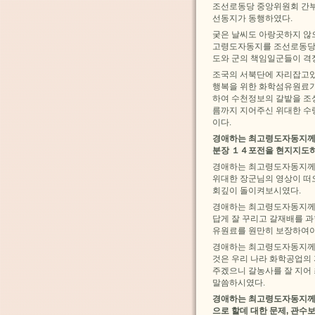
조선로동당 중앙위원회 간부
선동지가 동행하였다.
궂은 날씨도 아랑곳하지 않
고령도자동지를 조선로동당
도와 군의 책임일군들이 격
조국의 서북단에 자리잡고있
행복을 위한 화학섬유원료기
하여 수천정보의 갈밭을 조
름까지 지어주신 위대한 수
이다.
경애하는 최고령도자동지께
분장 １４포전을 현지지도
경애하는 최고령도자동지께서
위대한 장군님의 영상이 떠
회깊이 돌이켜보시였다.
경애하는 최고령도자동지께
답게 잘 꾸리고 갈재배를 
유원료를 원만히 보장하여야
경애하는 최고령도자동지께
것은 우리 나라 화학공업의
주겠으니 갈농사를 잘 지어
말씀하시였다.
경애하는 최고령도자동지께
으로 할데 대한 문제, 관