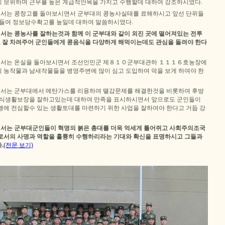
 보위하며 근무를 높은 계급적안목을 가지고 수행할데 대하여 강조하시였다.
서는 콩창고를 돌아보시면서 군부대의 콩농사실태를 료해하시고 앞선 단위들
아들여 정보당수확고를 높일데 대하여 말씀하시였다.
는 콩농사를 잘하는것과 함께 이 군부대와 같이 외진 곳에 떨어져있는 전투
잘 차려주어 군인들에게 콩음식을 다양하게 해먹이는데도 관심을 돌려야 한다
서는 온실을 돌아보시면서 조선인민군 제８１０군부대관하 １１１６호농장에
 농작물과 남새작물들을 병영주변에 많이 심고 도입하여 덕을 보게 하여야 한
서는 군부대에서 메탄가스를 리용하여 땔감문제를 해결한것을 비롯하여 후방
 식생활보장을 잘하고있는데 대하여 만족을 표시하시면서 앞으로도 군인들이
행에 전심할수 있는 생활토대를 마련하기 위한 사업을 잘하여야 한다고 거듭 강
서는 군부대군인들이 혁명의 붉은 총대를 더욱 억세게 틀어쥐고 사회주의조국
로서의 사명과 역할을 훌륭히 수행하리라는 기대와 확신을 표명하시고 그들과
.
(전문 보기)