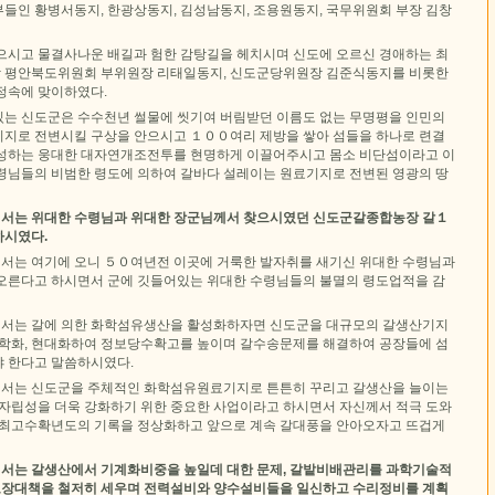
들인 황병서동지, 한광상동지, 김성남동지, 조용원동지, 국무위원회 부장 김창
으시고 물결사나운 배길과 험한 감탕길을 헤치시며 신도에 오르신 경애하는 최
 평안북도위원회 부위원장 리태일동지, 신도군당위원장 김준식동지를 비롯한
정속에 맞이하였다.
는 신도군은 수수천년 썰물에 씻기여 버림받던 이름도 없는 무명평을 인민의
지로 전변시킬 구상을 안으시고 １００여리 제방을 쌓아 섬들을 하나로 련결
성하는 웅대한 대자연개조전투를 현명하게 이끌어주시고 몸소 비단섬이라고 이
령님들의 비범한 령도에 의하여 갈바다 설레이는 원료기지로 전변된 영광의 땅
서는 위대한 수령님과 위대한 장군님께서 찾으시였던 신도군갈종합농장 갈１
하시였다.
는 여기에 오니 ５０여년전 이곳에 거룩한 발자취를 새기신 위대한 수령님과
오른다고 하시면서 군에 깃들어있는 위대한 수령님들의 불멸의 령도업적을 감
서는 갈에 의한 화학섬유생산을 활성화하자면 신도군을 대규모의 갈생산기지
과학화, 현대화하여 정보당수확고를 높이며 갈수송문제를 해결하여 공장들에 섬
 한다고 말씀하시였다.
서는 신도군을 주체적인 화학섬유원료기지로 튼튼히 꾸리고 갈생산을 늘이는
 자립성을 더욱 강화하기 위한 중요한 사업이라고 하시면서 자신께서 적극 도와
 최고수확년도의 기록을 정상화하고 앞으로 계속 갈대풍을 안아오자고 뜨겁게
서는 갈생산에서 기계화비중을 높일데 대한 문제, 갈밭비배관리를 과학기술적
수보장대책을 철저히 세우며 전력설비와 양수설비들을 일신하고 수리정비를 계획