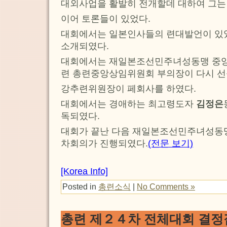
대외사업을 활발히 전개할데 대하여 그는
이어 토론들이 있었다.
대회에서는 일본인사들의 련대발언이 있
소개되였다.
대회에서는 재일본조선민주녀성동맹 중
련 총련중앙상임위원회 부의장이 다시 선
강추련위원장이 페회사를 하였다.
대회에서는 경애하는 최고령도자
김정은
독되였다.
대회가 끝난 다음 재일본조선민주녀성동
차회의가 진행되였다.
(전문 보기)
[Korea Info]
Posted in
총련소식
|
No Comments »
총련 제２４차 전체대회 결정