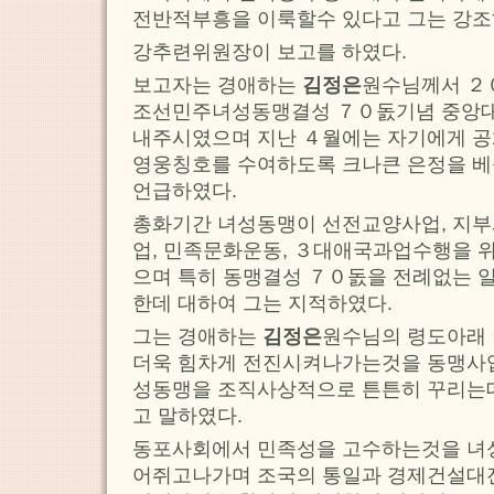
전반적부흥을 이룩할수 있다고 그는 강조
강추련위원장이 보고를 하였다.
보고자는 경애하는
김정은
원수님께서 ２
조선민주녀성동맹결성 ７０돐기념 중앙대
내주시였으며 지난 ４월에는 자기에게 
영웅칭호를 수여하도록 크나큰 은정을 
언급하였다.
총화기간 녀성동맹이 선전교양사업, 지부
업, 민족문화운동, ３대애국과업수행을 
으며 특히 동맹결성 ７０돐을 전례없는 
한데 대하여 그는 지적하였다.
그는 경애하는
김정은
원수님의 령도아래
더욱 힘차게 전진시켜나가는것을 동맹사
성동맹을 조직사상적으로 튼튼히 꾸리는
고 말하였다.
동포사회에서 민족성을 고수하는것을 녀
어쥐고나가며 조국의 통일과 경제건설대