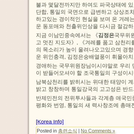
불과 몇달전까지만 하여도 파국상태에 
단합, 통일의 국면으로 급변하고 상상조차
하고있는 경이적인 현실을 보며 온 겨레
운 동포애와 천출위인상을 다시금 절감하
지금 이남민중속에서는 《
김정은
국무위원
고 멋진 지도자》, 《겨레를 품고 삼천리
의 목소리가 높이 울려나오고있으며 경향
운 위인충격, 김정은숭배열풍이 휘몰아치
경애하는 국무위원장님이시야말로 우리 
이 받들어모셔야 할 조국통일의 구성이시
남북삼천리를 밝히시는 위대한 태양이 계
밝고 창창하며 통일강국의 고고성은 반
반제민전의 전위투사들과 각계층 애국민
평화와 번영, 통일의 새 력사창조에 총
[Korea Info]
Posted in
총련소식
|
No Comments »