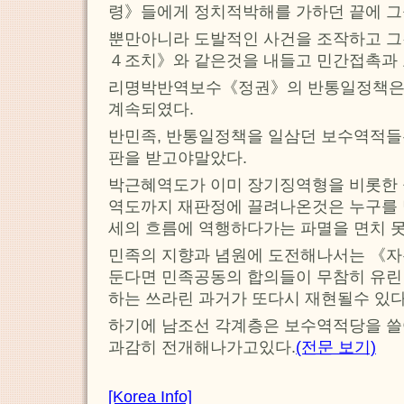
령》들에게 정치적박해를 가하던 끝에 그
뿐만아니라 도발적인 사건을 조작하고 그것
４조치》와 같은것을 내들고 민간접촉과
리명박반역보수《정권》의 반통일정책은
계속되였다.
반민족, 반통일정책을 일삼던 보수역적들
판을 받고야말았다.
박근혜역도가 이미 장기징역형을 비롯한
역도까지 재판정에 끌려나온것은 누구를 
세의 흐름에 역행하다가는 파멸을 면치 
민족의 지향과 념원에 도전해나서는 《
둔다면 민족공동의 합의들이 무참히 유린
하는 쓰라린 과거가 또다시 재현될수 있다
하기에 남조선 각계층은 보수역적당을 쓸
과감히 전개해나가고있다.
(전문 보기)
[Korea Info]