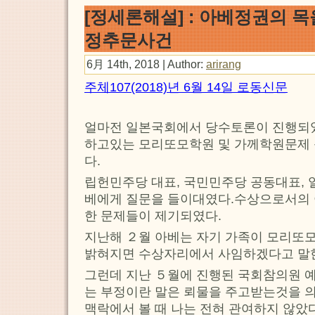
[정세론해설] : 아베정권의 
정추문사건
6月 14th, 2018 | Author:
arirang
주체107(2018)년 6월 14일 로동신문
얼마전 일본국회에서 당수토론이 진행되
하고있는 모리또모학원 및 가께학원문제 
다.
립헌민주당 대표, 국민민주당 공동대표, 
베에게 질문을 들이대였다.수상으로서의 
한 문제들이 제기되였다.
지난해 ２월 아베는 자기 가족이 모리또
밝혀지면 수상자리에서 사임하겠다고 말한
그런데 지난 ５월에 진행된 국회참의원 
는 부정이란 말은 뢰물을 주고받는것을 
맥락에서 볼 때 나는 전혀 관여하지 않았