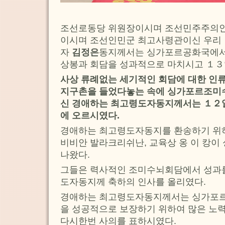
조선로동당 위원장이시며 조선민주주의
이시며 조선인민군 최고사령관이신 우리 
자
김정은
동지께서는 싱가포르공화국에서
상봉과 회담을 성과적으로 마치시고 １３
사상 류례없는 세기적인 회담에 대한 인류
지구촌을 들었다놓는 속에 싱가포르조미
신 경애하는 최고령도자동지께서는 １２일
에 오르시였다.
경애하는 최고령도자동지를 환송하기 위
비비안 발라크리쉬난, 교육상 옹 이 캉
나왔다.
그들은 력사적인 조미수뇌회담에서 성과
도자동지께 축하의 인사를 올리였다.
경애하는 최고령도자동지께서는 싱가포
을 성공적으로 보장하기 위하여 많은 노
다시한번 사의를 표하시였다.