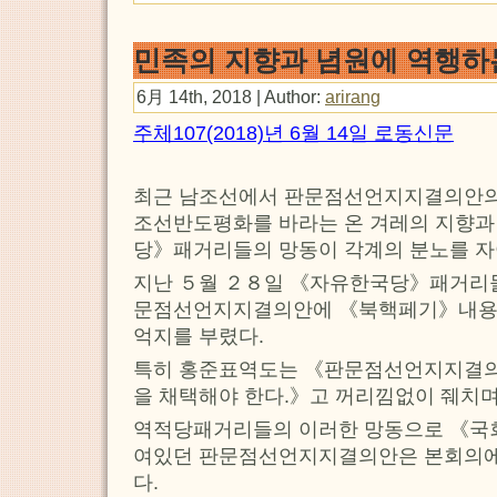
민족의 지향과 념원에 역행하
6月 14th, 2018 | Author:
arirang
주체107(2018)년 6월 14일 로동신문
최근 남조선에서 판문점선언지지결의안
조선반도평화를 바라는 온 겨레의 지향과
당》패거리들의 망동이 각계의 분노를 자
지난 ５월 ２８일 《자유한국당》패거리
문점선언지지결의안에 《북핵페기》내용
억지를 부렸다.
특히 홍준표역도는 《판문점선언지지결
을 채택해야 한다.》고 꺼리낌없이 줴치며
역적당패거리들의 이러한 망동으로 《국
여있던 판문점선언지지결의안은 본회의에
다.