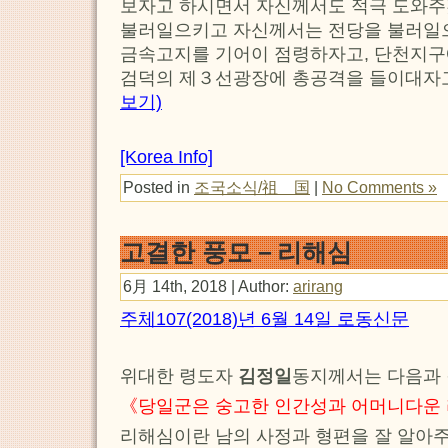
보자고 하시면서 자신께서도 적극 도와주
불러일으키고 자신께서는 전당을 불러일
금속고지를 기어이 점령하자고, 단천지구
검덕의 제３선광장에 총공격을 들이대자
보기)
[Korea Info]
Posted in
조국소식/祖 国
|
No Comments »
고결한 풍모－리해심
6月 14th, 2018 | Author:
arirang
주체107(2018)년 6월 14일 로동신문
위대한 령도자
김정일
동지께서는 다음과 
《당일군은 숭고한 인간성과 어머니다운 
리해심이란 남의 사정과 형편을 잘 알아