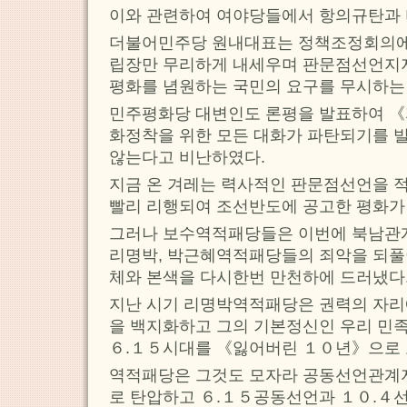
이와 관련하여 여야당들에서 항의규탄과 
더불어민주당 원내대표는 정책조정회의
립장만 무리하게 내세우며 판문점선언
평화를 념원하는 국민의 요구를 무시하는
민주평화당 대변인도 론평을 발표하여 
화정착을 위한 모든 대화가 파탄되기를 
않는다고 비난하였다.
지금 온 겨레는 력사적인 판문점선언을 
빨리 리행되여 조선반도에 공고한 평화가
그러나 보수역적패당들은 이번에 북남관
리명박, 박근혜역적패당들의 죄악을 되
체와 본색을 다시한번 만천하에 드러냈다
지난 시기 리명박역적패당은 권력의 자
을 백지화하고 그의 기본정신인 우리 민
６.１５시대를 《잃어버린 １０년》으로 
역적패당은 그것도 모자라 공동선언관계
로 탄압하고 ６.１５공동선언과 １０.４