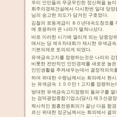
우리 인민들의 무궁무진한 정신력을 높이
회주의경제건설에서 다시한번 일대 앙양
님의 숭고한 의도가 담겨진 구호였다.
김철의 로동계급이 ８０년대속도창조를 위
에 호응하여 온 나라가 떨쳐나섰다.
바로 이러한 시기에 열리게 되는 당중앙
에서는 당 제６차대회가 제시한 유색금속
기본의제로 토의되게 되였다.
유색금속고지를 점령하는것은 나라의 강철,
비롯한 전반적인 인민경제를 새로운 높은
인민생활을 추켜세우는데서 결정적의의를
하여 위대한 수령님께서는 회의에서 현
는 유색금속 １５０만ｔ고지를 점령하는
방대한 유색금속고지점령의 돌파구를 열
는 검덕광업종합기업소(당시) 제３선광장
력사적인 함흥전원회의가 끝난 다음 함
르신 위대한 장군님께서는 회의에서 결의