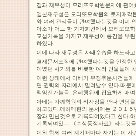
결과 재무성이 모리또모학원문제에 관여
일본재무성은 모리또모학원의 토지매각문
와 여러 관리들이 관여했다는것을 이미 
아소가 어느 한 기자회견에서 모리또모
교섭기록을 가지고 재무성이 롱간을 부린
하였다.
이에 따라 재무성은 사태수습을 하느라고
결재문서조작에 관여했다는것을 인정한 
이였던 사가와를 비롯한 여러 인물들이 
이런 상태에서 아베가 부정추문사건들에
면 권력의 자리에서 밀려날수 있다.때문
책임전가놀음, 은페행위에 집요하게 매여
아베는 가께학원의 리사장을 만나 면담을
하고있다.에히메현의 문서에는 ２０１５년
장과 만난것으로 기록되여있다고 한다.하
기록되여있는 《수상동정자료》라는것을 
이와 함께 여러 계기때마다 자기는 이 사