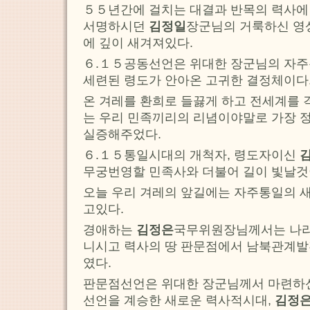
５５년간에 걸치는 대결과 반목의 력사에
서명하시던
김정일
장군님의 거룩하신 영
에 깊이 새겨져있다.
６.１５공동선언은 위대한 장군님의 자주
세련된 령도가 안아온 고귀한 결정체이다
온 겨레를 환희로 들끓게 하고 전세계를 
는 우리 민족끼리의 리념이야말로 가장 
실증해주었다.
６.１５통일시대의 개척자, 령도자이신
무궁번영할 민족사와 더불어 길이 빛날것
오늘 우리 겨레의 앞길에는 자주통일의 
고있다.
경애하는
김정은
국무위원장님께서는 나라
니시고 력사의 땅 판문점에서 남북관계
였다.
판문점선언은 위대한 장군님께서 마련하신
선언을 계승한 새로운 력사적시대,
김정