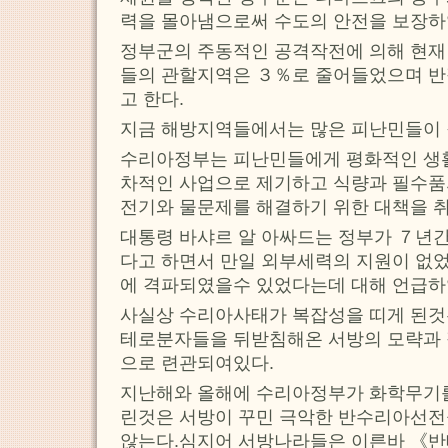
력을 몰아냄으로써 수도의 안전을 보장하
정부군의 주동적인 공격작전에 의해 현
들의 관할지역은 ３％로 줄어들었으며 
고 한다.
지금 해방지역들에서는 많은 피난민들이 
수리아정부는 피난민들에게 평화적인 생
차적인 사업으로 제기하고 식량과 필수품
전기와 물문제를 해결하기 위한 대책을 
대통령 바샤르 알 아싸드는 정부가 ７년
다고 하면서 만일 외부세력의 지원이 없
에 격파되였을수 있었다는데 대해 언급하
사실상 수리아사태가 복잡성을 띠게 된것
테로분자들을 뒤받침해온 서방의 모략과
으로 련관되여있다.
지난해와 올해에 수리아정부가 화학무기
린것은 서방이 꾸민 극악한 반수리아선전
않는다.심지어 서방나라들은 이른바 《