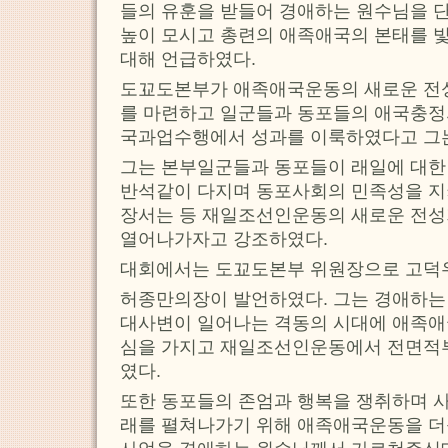
들의 유훈을 받들어 경애하는 원수님을 
높이 모시고 총련의 애족애국의 본태를 
대해 언급하였다.
도꾜도본부가 애족애국운동의 새로운 전
를 마련하고 일군들과 동포들의 애국충정
국과업수행에서 성과를 이룩하였다고 그는
그는 본부일군들과 동포들이 래일에 대한
반석같이 다지며 동포사회의 민족성을 
장서는 등 재일조선인운동의 새로운 전성
열어나가자고 강조하였다.
대회에서는 도꾜도본부 위원장으로 고덕
허종만의장이 발언하였다. 그는 경애하는
대사변이 일어나는 격동의 시대에 애족애
심을 가지고 재일조선인운동에서 전면적
였다.
또한 동포들의 존엄과 행복을 쟁취하며 
래를 펼쳐나가기 위해 애족애국운동을 더