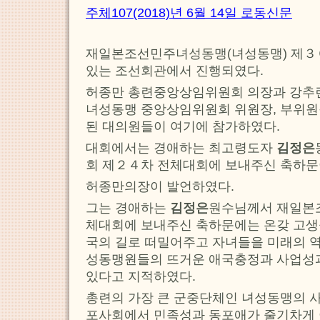
주체107(2018)년 6월 14일 로동신문
재일본조선민주녀성동맹(녀성동맹) 제３
있는 조선회관에서 진행되였다.
허종만 총련중앙상임위원회 의장과 강추
녀성동맹 중앙상임위원회 위원장, 부위원
된 대의원들이 여기에 참가하였다.
대회에서는 경애하는 최고령도자
김정은
회 제２４차 전체대회에 보내주신 축하문
허종만의장이 발언하였다.
그는 경애하는
김정은
원수님께서 재일본
체대회에 보내주신 축하문에는 온갖 고생
국의 길로 떠밀어주고 자녀들을 미래의 
성동맹원들의 뜨거운 애국충정과 사업성과
있다고 지적하였다.
총련의 가장 큰 군중단체인 녀성동맹의 사
포사회에서 민족성과 동포애가 줄기차게