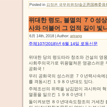
Posted in
김정은 국무위원장/金正恩国務委員
위대한 령도, 불멸의 ７０성상 
사와 더불어 그 업적 길이 빛
6月 14th, 2018 | Author:
arirang
주체107(2018)년 6월 14일 로동신문
위대한 당의 령도따라 창조와 건설의 영
사회주의국가로 위용떨쳐온 영광스러운 
공화국！
우리 공화국의 성스러운 ７０년력사속에는
를 격동시킨 １９８０년대도 있다.
주체조선의 위력을 남김없이 과시하며 혁
열풍을 일으킨 １９８０년대！
돌이켜보면 ８０년대속도창조의 거세찬 