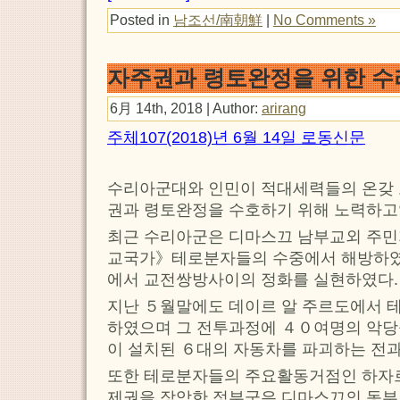
Posted in
남조선/南朝鮮
|
No Comments »
자주권과 령토완정을 위한 수
6月 14th, 2018 | Author:
arirang
주체107(2018)년 6월 14일 로동신문
수리아군대와 인민이 적대세력들의 온갖 
권과 령토완정을 수호하기 위해 노력하고
최근 수리아군은 디마스끄 남부교외 주
교국가》테로분자들의 수중에서 해방하였
에서 교전쌍방사이의 정화를 실현하였다.
지난 ５월말에도 데이르 알 주르도에서 
하였으며 그 전투과정에 ４０여명의 악
이 설치된 ６대의 자동차를 파괴하는 전과
또한 테로분자들의 주요활동거점인 하자르
제권을 장악한 정부군은 디마스끄의 동