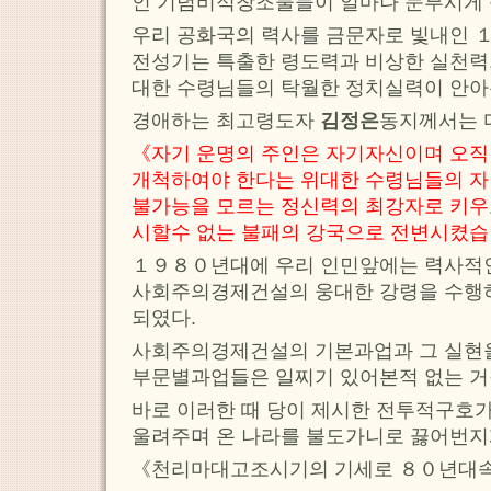
인 기념비적창조물들이 얼마나 눈부시게
우리 공화국의 력사를 금문자로 빛내인 
전성기는 특출한 령도력과 비상한 실천력,
대한 수령님들의 탁월한 정치실력이 안아
경애하는 최고령도자
김정은
동지께서는 
《자기 운명의 주인은 자기자신이며 오직
개척하여야 한다는 위대한 수령님들의 자
불가능을 모르는 정신력의 최강자로 키우고
시할수 없는 불패의 강국으로 전변시켰습
１９８０년대에 우리 인민앞에는 력사적
사회주의경제건설의 웅대한 강령을 수행
되였다.
사회주의경제건설의 기본과업과 그 실현을
부문별과업들은 일찌기 있어본적 없는 거
바로 이러한 때 당이 제시한 전투적구호
울려주며 온 나라를 불도가니로 끓어번지
《천리마대고조시기의 기세로 ８０년대