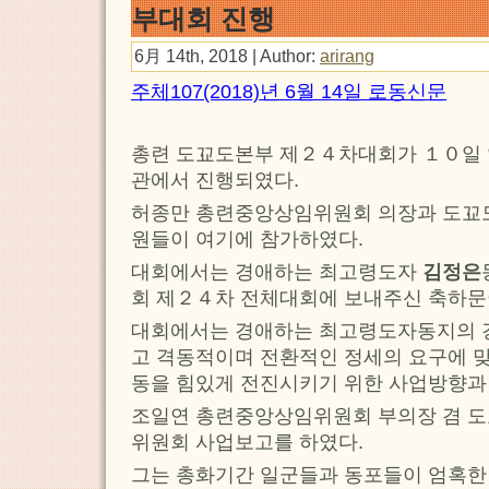
부대회 진행
6月 14th, 2018 | Author:
arirang
주체107(2018)년 6월 14일 로동신문
총련 도꾜도본부 제２４차대회가 １０일 
관에서 진행되였다.
허종만 총련중앙상임위원회 의장과 도꾜
원들이 여기에 참가하였다.
대회에서는 경애하는 최고령도자
김정은
회 제２４차 전체대회에 보내주신 축하문
대회에서는 경애하는 최고령도자동지의 
고 격동적이며 전환적인 정세의 요구에 
동을 힘있게 전진시키기 위한 사업방향과
조일연 총련중앙상임위원회 부의장 겸 
위원회 사업보고를 하였다.
그는 총화기간 일군들과 동포들이 엄혹한