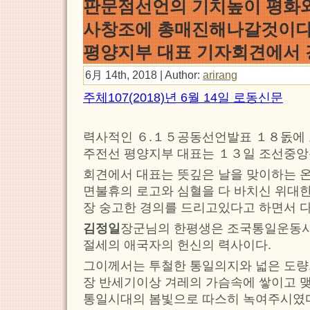
판문점선언의 기치높이 평화와 
사창조에 총매진해나갈것이다
평양지부 대표 기자회견에서 
6月 14th, 2018 | Author:
arirang
주체107(2018)년 6월 14일 로동신문
력사적인 ６.１５공동선언발표 １８돐에
주전선 평양지부 대표는 １３일 조선중앙
회견에서 대표는 뜻깊은 날을 맞이하는 온
면불휴의 로고와 심혈을 다 바치신 위대
장 숭고한 경의를 드리고있다고 하면서 다
김정일
장군님의 한평생은 조국통일운동사
절세의 애국자의 헌신의 력사이다.
그이께서는 투철한 통일의지와 넓은 도량
장 반세기이상 겨레의 가슴속에 쌓이고 맺
통일시대의 봄빛으로 따스히 녹여주시였