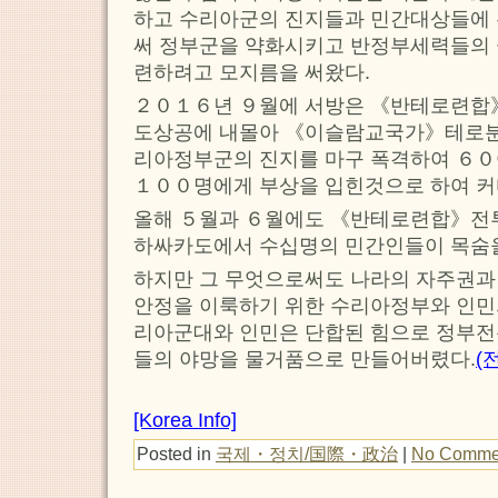
하고 수리아군의 진지들과 민간대상들에
써 정부군을 약화시키고 반정부세력들의 
련하려고 모지름을 써왔다.
２０１６년 ９월에 서방은 《반테로련합
도상공에 내몰아 《이슬람교국가》테로분
리아정부군의 진지를 마구 폭격하여 ６０
１００명에게 부상을 입힌것으로 하여 커
올해 ５월과 ６월에도 《반테로련합》전
하싸카도에서 수십명의 민간인들이 목숨을
하지만 그 무엇으로써도 나라의 자주권과
안정을 이룩하기 위한 수리아정부와 인민
리아군대와 인민은 단합된 힘으로 정부전
들의 야망을 물거품으로 만들어버렸다.
(
[Korea Info]
Posted in
국제・정치/国際・政治
|
No Comme