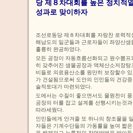
당 제８차대회를 높은 정치적
성과로 맞이하자
조선로동당 제８차대회를 자랑찬 로력적
해남도의 일군들과 근로자들이 좌양산샘
훌륭히 완공하였다.
모든 공정이 자동흐름선화되고 원수뽐프와
히 갖추어진 샘물공장과 액체산소저장탕크
비들로 의료용산소를 원만히 보장할수 
가 건설됨으로써 도안의 인민들의 건강증
술적토대가 마련되였다.
도에서는 수질이 좋으면서도 물원천이 풍
공장의 터를 잡고 설계를 선행시키는것과
따라세웠다.
인민들에게 안겨줄 또 하나의 창조물을 
자들은 기계수단들의 가동률을 높여 짧은
을 해제끼고 능률적인 작업방법을 받아