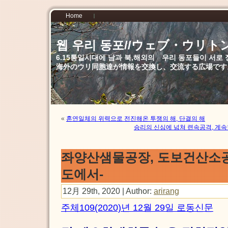
Home
웹 우리 동포//ウェブ・ウリト
6.15통일시대에 남과 북,해외의 우리 동포들이 서
海外のウリ同胞達が情報を交換し、交流する広場です
«
혼연일체의 위력으로 전진해온 투쟁의 해, 단결의 해
승리의 신심에 넘쳐 련속공격, 계속
좌양산샘물공장, 도보건산소공
도에서-
12月 29th, 2020 | Author:
arirang
주체109(2020)년 12월 29일 로동신문