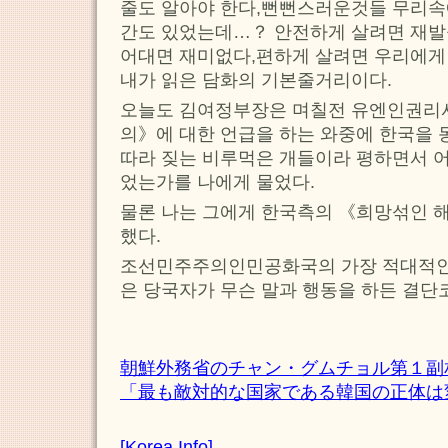
줄도 알아야 한다,뻔뻔스러운것들 무리속
간도 있었는데…？ 안전하게 살려면 재발
어대면 재미없다,편하게 살려면 우리에게
내가 읽은 담화의 기본줄거리이다.
오늘도 김여정부장은 며칠전 유엔인권리사
의》에 대한 언급을 하는 와중에 한국을
따라 짖는 비루먹은 개들이라 평하면서 어
었는가를 나에게 물었다.
물론 나는 그에게 한국측의 《희망섞인 
했다.
조선민주주의인민공화국의 가장 적대적인
은 당국자가 무슨 말과 행동을 하든 결단코
朝鮮外務省のチャン・グムチョル第１副
「最も敵対的な国家である韓国の正体は変わ
[Korea Info]