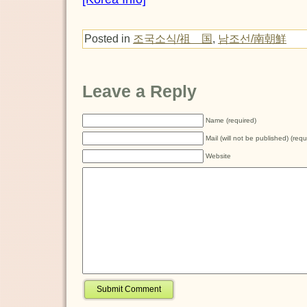
Posted in
조국소식/祖 国
,
남조선/南朝鮮
Leave a Reply
Name (required)
Mail (will not be published) (requ
Website