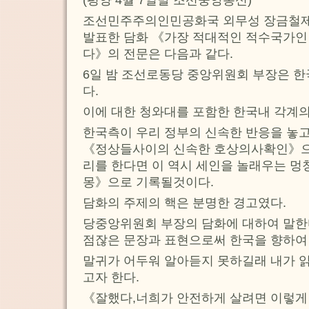
(평양 4월 7일발 조선중앙통신)
조선민주주의인민공화국 외무성 장금철제1
발표한 담화 《가장 적대적인 적수국가인
다》의 전문은 다음과 같다.
6일 밤 조선로동당 중앙위원회 부장은 
다.
이에 대한 청와대를 포함한 한국내 각계의
한국측이 우리 정부의 신속한 반응을 놓
《정상들사이의 신속한 호상의사확인》으
리를 한다면 이 역시 세인을 놀래우는 멍
몽》으로 기록될것이다.
담화의 주제의 핵은 분명한 경고였다.
당중앙위원회 부장의 담화에 대하여 말한
점잖은 문장과 표현으로써 한국을 향하여
말귀가 어두워 알아듣지 못하길래 내가 
고자 한다.
《잘했다,너희가 안전하게 살려면 이렇게