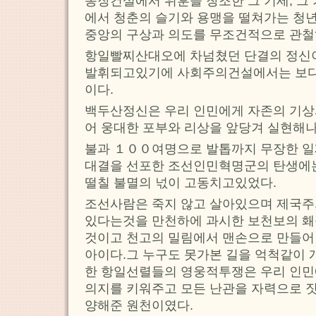
농장건설에서 위훈을 창조한 그 기세, 그
에서 청춘의 슬기와 용맹을 떨쳐가는 청
중앙의 구상과 의도를 무조건적으로 관철
항일빨찌산대오에 차넘쳤던 단결의 정신이
발휘되고있기에 사회주의건설에서는 보다
이다.
백두산정신은 우리 인민에게 자존의 기상
어 웅대한 포부와 리상을 앞당겨 실현해
불과 １００여명으로 발톱까지 무장한 
대결을 선포한 조선인민혁명군의 탄생에
떨칠 불멸의 넋이 고동치고있었다.
조선사람은 죽지 않고 살아있으며 제국주
있다는것을 만천하에 과시한 보천보의 홰
것이고 천고의 밀림에서 맨손으로 만들어
아이다.그 누구도 못가본 길을 억척같이 
한 항일선렬들의 영웅적투쟁은 우리 인민
의지를 키워주고 모든 난관을 자력으로 
양해준 원천이였다.