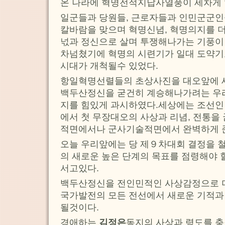
온 나라에 혁명전적지답사열풍이 세차게 
일군들과 당원들, 근로자들과 인민군군인
칼바람을 맞으며 혁명신념, 혁명의지를 
넋과 정신으로 살며 투쟁해나가는 기풍
차넘쳤기에 혁명의 시련기가 일대 도약기
시대가 개척될수 있었다.
항일혁명선렬들의 초상사진을 대오앞에 
백두산정신을 굳건히 계승해나가려는 우
지를 힘있게 과시하였다.세상에는 조선인
에서 첫 무장대오의 사상과 리념, 전통을
적면에서나 군사기술적면에서 완벽하게 
오늘 우리앞에는 당 제９차대회 결정을 
의 새로운 높은 단계의 목표를 점령해야 
서고있다.
백두산정신을 전인민적인 사상감정으로 
국가발전의 모든 전선에서 새로운 기적과
될것이다.
경애하는
김정은
동지의 사상과 령도를 충