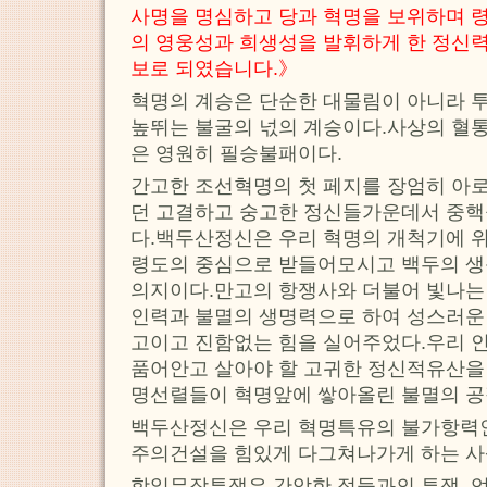
사명을 명심하고 당과 혁명을 보위하며 
의 영웅성과 희생성을 발휘하게 한 정신력
보로 되였습니다.》
혁명의 계승은 단순한 대물림이 아니라 투
높뛰는 불굴의 넋의 계승이다.사상의 혈통
은 영원히 필승불패이다.
간고한 조선혁명의 첫 페지를 장엄히 아
던 고결하고 숭고한 정신들가운데서 중
다.백두산정신은 우리 혁명의 개척기에 위
령도의 중심으로 받들어모시고 백두의 생
의지이다.만고의 항쟁사와 더불어 빛나는
인력과 불멸의 생명력으로 하여 성스러운
고이고 진함없는 힘을 실어주었다.우리 
품어안고 살아야 할 고귀한 정신적유산을
명선렬들이 혁명앞에 쌓아올린 불멸의 공
백두산정신은 우리 혁명특유의 불가항력
주의건설을 힘있게 다그쳐나가게 하는 
항일무장투쟁은 간악한 적들과의 투쟁, 엄