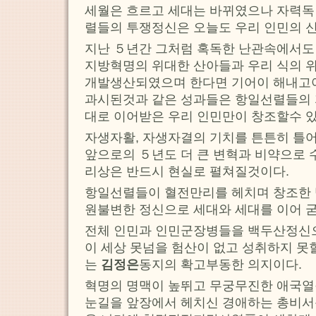
세월은 흐르고 세대는 바뀌였으나 자력독
렬들의 투쟁정신은 오늘도 우리 인민의 
지난 ５년간 그처럼 혹독한 난관속에서도
지방혁명의 위대한 산아들과 우리 식의 
개발생산되였으며 한다면 기어이 해내고
과시된것과 같은 성과들은 항일선렬들의 자
대로 이어받은 우리 인민만이 창조할수 있
자생자활, 자생자결의 기치를 튼튼히 틀
앞으로의 ５년도 더 큰 변혁과 비약으로
리상은 반드시 현실로 펼쳐질것이다.
항일선렬들이 혈전만리를 헤치며 창조한 
원불변한 정신으로 세대와 세대를 이어 
전체 인민과 인민군장병들을 백두산정신
이 세상 못넘을 험산이 없고 성취하지 못
는
김정은
동지의 확고부동한 의지이다.
혁명의 명맥이 높뛰고 무궁무진한 애국열
눈길을 앞장에서 헤치신 경애하는 총비서