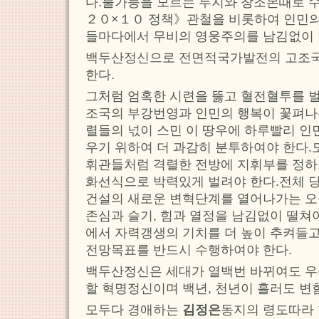
다.불가능을 모르는 투지와 창조본때로
２０×１０ 정책》관철을 비롯하여 인민의
들마다에서 무비의 영웅주의를 남김없이 
백두산정신으로 전면적국가발전의 고조
한다.
그처럼 엄혹한 시련을 뚫고 혈전혈투를 
조국의 부강번영과 인민의 행복이 꽃펴나
렬들의 넋이 스민 이 땅우에 하루빨리 
우기 위하여 더 과감히 분투하여야 한다
휘관들처럼 격렬한 전방에 지휘부를 정하
화선식으로 박력있게 벌려야 한다.전체 
건설의 새로운 변혁단계를 열어나가는 오
존심과 슬기, 힘과 열정을 남김없이 떨쳐야
에서 자력갱생의 기치를 더 높이 추켜들고
전망목표를 반드시 수행하여야 한다.
백두산정신은 세대가 열백번 바뀌여도 우
할 혁명정신이며 백년, 천년이 흘러도 변
모두다 경애하는
김정은
동지의 령도따라 