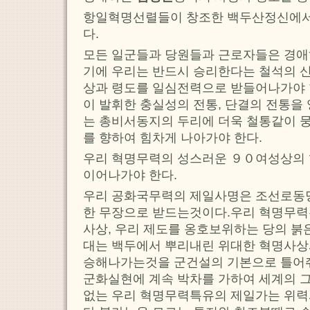
항일혁명선렬들이 창조한 백두산정신에
다.
모든 일군들과 당원들과 근로자들은 경
기에 우리는 반드시 승리한다는 철석의 
상과 령도를 일심전력으로 받들어나가야 
이 발휘한 충실성의 전통, 단결의 전통을
는 총비서동지의 두리에 더욱 철통같이 
를 향하여 힘차게 나아가야 한다.
우리 혁명무력의 성스러운 ９０여성상의 
이어나가야 한다.
우리 공화국무력의 제일사명은 조선로동
한 무장으로 받드는것이다.우리 혁명무력
사상, 우리 제도를 옹호보위하는 당의 붉
대는 백두에서 뿌리내린 위대한 혁명사상
승해나가는것을 군건설의 기본으로 틀어
군화실현에 계속 박차를 가하여 세계의 그
없는 우리 혁명무력특유의 제일가는 위력