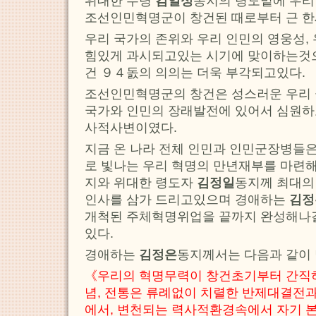
위대한 수령
김일성
동지의 령도밑에 우리
조선인민혁명군이 창건된 때로부터 근 한
우리 국가의 존위와 우리 인민의 영웅성,
힘있게 과시되고있는 시기에 맞이하는것
건 ９４돐의 의의는 더욱 부각되고있다.
조선인민혁명군의 창건은 성스러운 우리 
국가와 인민의 장래발전에 있어서 심원하
사적사변이였다.
지금 온 나라 전체 인민과 인민군장병들은
로 빛나는 우리 혁명의 만년재부를 마련
지와 위대한 령도자
김정일
동지께 최대의
인사를 삼가 드리고있으며 경애하는
김정
개척된 주체혁명위업을 끝까지 완성해나갈
있다.
경애하는
김정은
동지께서는 다음과 같이
《우리의 혁명무력이 창건초기부터 간직하
념, 전통은 류례없이 치렬한 반제대결전
에서, 변천되는 력사적환경속에서 자기 