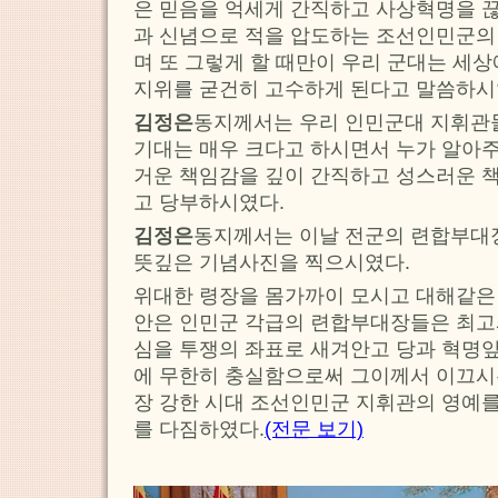
은 믿음을 억세게 간직하고 사상혁명을 
과 신념으로 적을 압도하는 조선인민군의
며 또 그렇게 할 때만이 우리 군대는 세
지위를 굳건히 고수하게 된다고 말씀하시
김정은
동지께서는 우리 인민군대 지휘관들
기대는 매우 크다고 하시면서 누가 알아주
거운 책임감을 깊이 간직하고 성스러운 
고 당부하시였다.
김정은
동지께서는 이날 전군의 련합부대
뜻깊은 기념사진을 찍으시였다.
위대한 령장을 몸가까이 모시고 대해같은
안은 인민군 각급의 련합부대장들은 최
심을 투쟁의 좌표로 새겨안고 당과 혁명앞
에 무한히 충실함으로써 그이께서 이끄시는
장 강한 시대 조선인민군 지휘관의 영예를
를 다짐하였다.
(전문 보기)