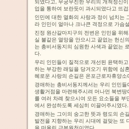
되였다고, 무궁무진한 우리의 개척정신이
업을 통하여 보란듯이 과시되였다고 뜨겁
인민에 대한 열화의 사랑과 정이 넘치는 
라 인민이 얼마나 크나큰 격정으로 가슴
진정 원산갈마지구의 전변은 인민을 위해
실 불같은 열망을 안으시고 끝없는 헌신
는 총비서동지의 심원한 사색과 끝없는 
다.
우리 인민들이 질적으로 개선된 윤택하고
하는 부강한 래일을 당겨오기 위함에 심혼
혜로운 사랑의 손길은 온포근로자휴양소
경애하는 총비서동지께서는 우리 인민들에
생활거점을 마련해주시려 머나먼 북변땅
를 여러 차례 찾으시여 모든 요소들을 부
에서 완성하도록 세심히 이끌어주시였다.
경애하는 그이의 숭고한 뜻과 령도의 손
발전을 지향하는 우리 시대에 걸맞는 또 
을 떠올린 근본원천이였다.