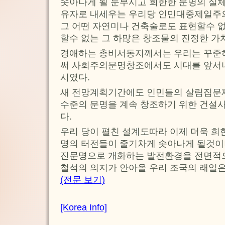
솟아나게 될 눈부시고 희한한 문명의 실체
유자로 내세우는 우리당 인민대중제일주
그 어떤 자연미나 건축술로도 표현할수 
할수 없는 그 하많은 창조물의 진정한 가
경애하는 총비서동지께서는 우리는 꾸준
써 사회주의문명창조에서도 시대를 앞서
시였다.
새 전망계획기간에도 인민들의 살림집문제
수준의 문명을 계속 창조하기 위한 건설
다.
우리 당이 펼친 설계도따라 이제 더욱 희한
명의 터전들이 줄기차게 솟아나게 될것이
진문명으로 개화하는 발전환경을 전면적
철석의 의지가 안아올 우리 조국의 래일은
(전문 보기)
[Korea Info]