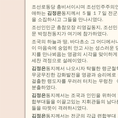
조선로동당 총비서이시며 조선민주주의
애하는
김정은
동지께서 ５월 １７일 전군
을 소집하시고 그들을 만나시였다.
조선인민군 총참모장 리영길동지, 조선
문 박정천동지가 여기에 참가하였다.
조국의 하늘과 땅, 바다초소 그 어디에서
이 마음속에 숭엄히 안고 사는 성스러운
지를 만나뵈옵는 영광의 시각을 맞이하게
세찬 격정으로 설레이였다.
김정은
동지께서 나오시자 탁월한 령군철
무궁무진한 강화발전을 영광과 승리에로
걸출한 령도자를 우러러 터치는 우렁찬 
분출하였다.
김정은
동지께서는 조국과 인민을 위하여
합부대들을 이끌고있는 지휘관들의 남다른
들을 따뜻이 격려하시였다.
김정은
동지께서는 전군의 각급 련합부대