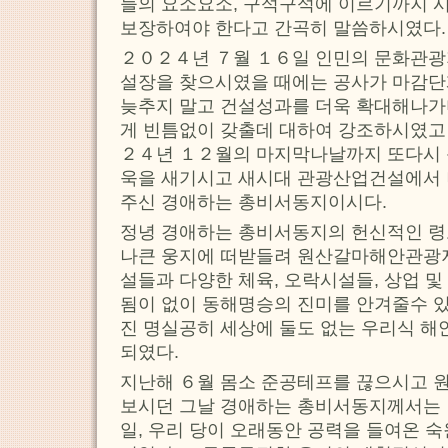
들의 요소요소, 구석구석에 이르기까지 
보장하여야 한다고 간곡히 말씀하시였다.
２０２４년 ７월 １６일 인민의 문화관광
설장을 찾으시였을 때에는 공사가 마감단
늦추지 말고 건설성과를 더욱 확대해나
게 빈틈없이 갖출데 대하여 강조하시였고
２４년 １２월의 마지막나날까지 또다시 
욱을 새기시고 새시대 관광산업건설에서
주신 경애하는 총비서동지이시다.
정녕 경애하는 총비서동지의 헌신적인 령도
나큰 웅지에 떠받들려 원산갈마해안관광
설들과 다양한 체육, 오락시설들, 상업 
됨이 없이 동해명승의 진미를 안겨줄수 
진 명실공히 세상에 둘도 없는 우리식 
되였다.
지난해 ６월 몸소 준공테프를 끊으시고
보시던 그날 경애하는 총비서동지께서는 
일, 우리 당이 오래동안 공력을 들여온 