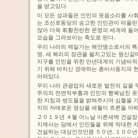
을 받고있다.
이 모든 성과들은 인민의 웃음소리를 사
는 조선로동당의 숭고한 인민관이 떠올린
않아 더욱 휘황찬란한 문명의 세계에 들어
모습을 그려보이는 축도로 된다.
우리 나라의 제일가는 해안명소로서의 특
명, 새 복리의 장관을 펼치고있는 원산갈
지구를 인민을 위한 만년대계의 기념비
기 위해 바치신 경애하는 총비서동지의 
어려있다.
우리 나라 관광업의 새로운 발전의 길을 
주의의 전면적부흥과 인민의 행복넘친 웃
한 지침과 방도들을 밝혀주시며 심혈을 
지의 자애로운 영상을 세월이 흐른들 어찌
２０１９년 ４월 어느날 이른새벽 건설장
지께서는 당에서 인민들을 위해 막대한 
건설하는 대상인것만큼 ５０년, １００년