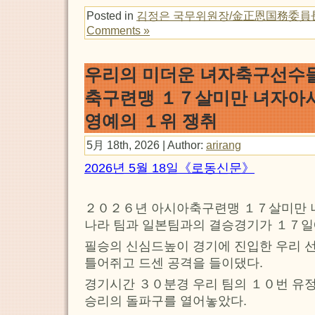
Posted in
김정은 국무위원장/金正恩国務委員
Comments »
우리의 미더운 녀자축구선수
축구련맹 １７살미만 녀자
영예의 １위 쟁취
5月 18th, 2026 | Author:
arirang
2026년 5월 18일《로동신문》
２０２６년 아시아축구련맹 １７살미만
나라 팀과 일본팀과의 결승경기가 １７일
필승의 신심드높이 경기에 진입한 우리 
틀어쥐고 드센 공격을 들이댔다.
경기시간 ３０분경 우리 팀의 １０번 유
승리의 돌파구를 열어놓았다.