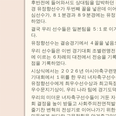
후반전에 들어와서도 상대팀을 압박하던 
경 유정향선수가 두번째 꼴을 넣은데 이
심선수가, ８１분경과 ８９분경에는 유정
하였다.
결국 우리 선수들은 일본팀을 ５:１로 이
다.
유정향선수는 결승경기에서 ４꼴을 넣음
우리 선수들은 이번 경기대회 조별련맹
에 이르는 ６차례의 대전에서 전승을 기
점을 기록하였다.
시상식에서는 ２０２６년 아시아축구련
기대회에서 １위를 한 우리 녀자축구선수
유정향선수에게 최우수선수상과 최고득점
우수문지기상이, 우리 나라 팀에 경기도
우리의 미더운 녀자축구선수들이 거둔 자
회 결정을 높이 받들고 사회주의전면적발
줄기찬 변혁의 전성기로 이어나가기 위한 
민들에게 커다란 고무적힘을 안겨주고있