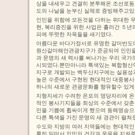
상을 내세우고 견결히 분투해온 조선로동당
도의 나날을 눈부신 실체로 증빙해주고있
인민을 위함에 모든것을 다하는 위대한 우
현, 복리증진을 위한 사업은 흘러간 ５년
피에 뚜렷한 자욱들을 새기였다.
아름다운 바다가정서로 유명한 갈마반도
원산갈마해안관광지구가 준공되여 인민을 
과 문명의 새 력사를 써나가는 우리 국가
시되였다.뿐만아니라 특색있는 복합형산
지구로 개발되는 백두산지구에는 실용성과
높은 수준에서 구현된 현대적인 대중봉사
하나의 새로운 관광문화를 향유할수 있게
지형지세가 수려한 온포의 명당자리에 온
적인 봉사기지들을 최상의 수준에서 갖춘 
민을 기쁨에 휩싸이게 했으며 동해명승으
다른 특색을 가진 문명의 새 경관이 펼쳐
수도와 지방의 여러 지역들에는 현대적인
륭히 일떠서 인민의 건강과 웃음을 지켜