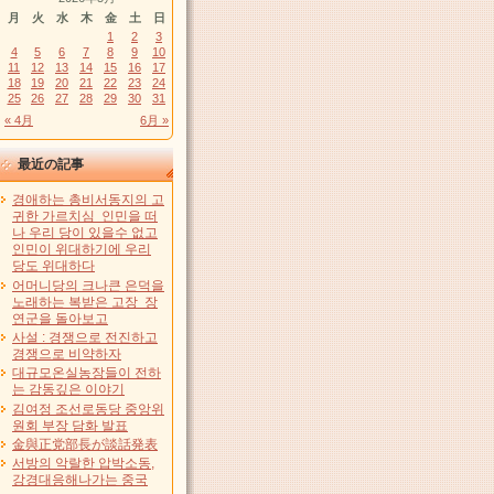
月
火
水
木
金
土
日
1
2
3
4
5
6
7
8
9
10
11
12
13
14
15
16
17
18
19
20
21
22
23
24
25
26
27
28
29
30
31
« 4月
6月 »
最近の記事
경애하는 총비서동지의 고
귀한 가르치심 인민을 떠
나 우리 당이 있을수 없고
인민이 위대하기에 우리
당도 위대하다
어머니당의 크나큰 은덕을
노래하는 복받은 고장 장
연군을 돌아보고
사설 : 경쟁으로 전진하고
경쟁으로 비약하자
대규모온실농장들이 전하
는 감동깊은 이야기
김여정 조선로동당 중앙위
원회 부장 담화 발표
金與正党部長が談話発表
서방의 악랄한 압박소동,
강경대응해나가는 중국