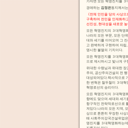
가자면 모든 혁명진지를 ３
경애하는
김정은
동지께서는
《전체 인민을 당의 사상으
구축하며 전민을 인재화하고
선진성, 현대성을 새로운 
모든 혁명진지의 ３대혁명화
나라의 모든 부문, 모든 
대와 세기를 이어오며 그 
고 완벽하게 구현하여 자립
명시한 불멸의 기치이다.
모든 혁명진지를 ３대혁명화
으로 제시하시고 빛나게 구
위대한 수령님과 위대한 장
주의, 공산주의건설의 전 행
대성되여있다.력사적으로 가
한 변혁은 철두철미 ３대혁
혁명로선의 승리이다.
모든 혁명진지의 ３대혁명화
향에도 맞으며 세대와 세기
항구적인 전략적로선으로 틀
져있다.나라의 모든 지역, 
상으로 튼튼히 무장한 사상
때 사회주의강국건설위업은 
명진지를 ３대혁명화하는데 