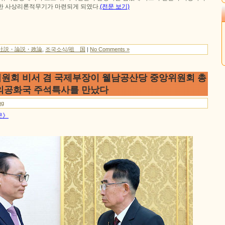
한 사상리론적무기가 마련되게 되였다.
(전문 보기)
社説・論説・政論
,
조국소식/祖 国
|
No Comments »
원회 비서 겸 국제부장이 윁남공산당 중앙위원회 총
의공화국 주석특사를 만났다
ng
문》