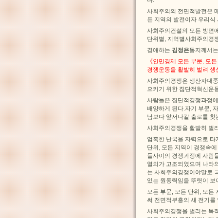
사회주의의 전면적발전은 매 
든 지역의 발전이자 우리식
사회주의건설의 모든 방면에
단위별, 지역별사회주의경쟁
경애하는
김정은
동지께서는
《인민경제 모든 부문, 모
경쟁운동을 활발히 벌려 생
사회주의경쟁은 생산자대중
으키기 위한 집단적혁신운동
사람들은 집단적경쟁과정에 
배양하게 된다.자기 부문, 
남보다 앞서나갈 출로를 찾
사회주의경쟁을 활발히 벌리
엄혹한 난국을 자력으로 타
단위, 모든 지역이 경쟁속에
들사이의 경쟁과정에 사람들
열의가 고조되였으며 나라
는 사회주의경쟁이야말로 
있는 원동력임을 뚜렷이 보
모든 부문, 모든 단위, 
써 전면적부흥의 새 전기를
사회주의경쟁을 벌리는 목적