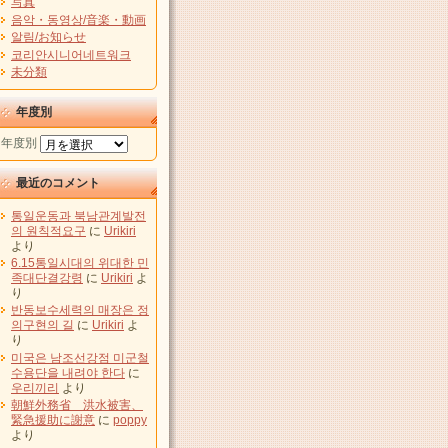
写真
음악・동영상/音楽・動画
알림/お知らせ
코리안시니어네트워크
未分類
年度別
年度別
最近のコメント
통일운동과 북남관계발전
의 원칙적요구
に
Urikiri
より
6.15통일시대의 위대한 민
족대단결강령
に
Urikiri
よ
り
반동보수세력의 매장은 정
의구현의 길
に
Urikiri
よ
り
미국은 남조선강점 미군철
수용단을 내려야 한다
に
우리끼리
より
朝鮮外務省 洪水被害、
緊急援助に謝意
に
poppy
より