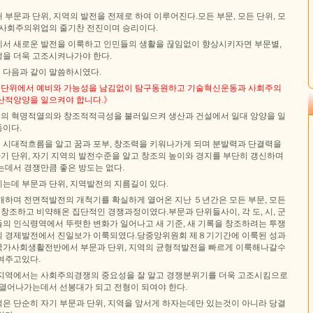
부문과 단위, 지역의 발전을 전제로 하여 이루어진다.모든 부문, 모든 단위, 모
 사회주의위업의 줄기찬 전진이며 승리이다.
서 새로운 발전을 이룩하고 인민들의 생활을 끊임없이 향상시키자면 부문별,
을 더욱 고조시켜나가야 한다.
 다음과 같이 말씀하시였다.
든 단위에서 예비와 가능성을 남김없이 탐구동원하고 기술혁신운동과 사회주의
산적앙양을 일으켜야 합니다.》
의 혁명적열의와 창조적적극성을 불러일으켜 생산과 건설에서 일대 앙양을 일
이다.
시대적흐름을 알고 꿈과 포부, 창조력을 키워나가게 되며 분발력과 단결력을
자기 단위, 자기 지역의 발전수준을 알고 창조의 높이와 경지를 부단히 갱신하며
는데서 경쟁만큼 좋은 방도는 없다.
는데 부문과 단위, 지역발전의 지름길이 있다.
개하며 전면적발전의 개척기를 확실하게 열어온 지난 ５년간은 모든 부문, 모든
 창조하고 비약해온 집단적인 경쟁과정이였다.부문과 단위들사이, 각 도, 시, 군
의 인식령역에서 뚜렷한 변화가 일어나고 새 기준, 새 기록을 창조하려는 투쟁
의 경제발전에서 진일보가 이룩되였다.당중앙위원회 제８기기간에 이룩된 성과
국가사회생활전반에서 부문과 단위, 지역의 균형적발전을 빠르게 이룩해나갈수
여주고있다.
모든 지역에서는 사회주의경쟁의 중요성을 잘 알고 경쟁분위기를 더욱 고조시킴으로
 열어나가는데서 선봉대가 되고 전형이 되여야 한다.
은 단순히 자기 부문과 단위, 지역을 앞서게 하자는데만 있는것이 아니라 당결