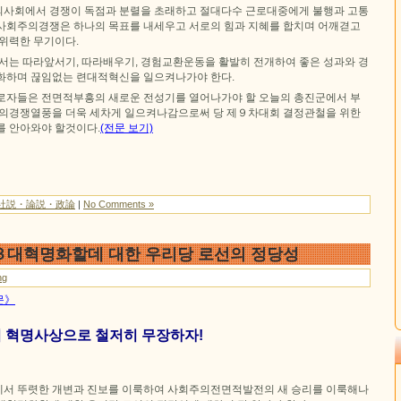
사회에서 경쟁이 독점과 분렬을 초래하고 절대다수 근로대중에게 불행과 고통
사회주의경쟁은 하나의 목표를 내세우고 서로의 힘과 지혜를 합치며 어깨겯고
 위력한 무기이다.
에서는 따라앞서기, 따라배우기, 경험교환운동을 활발히 전개하여 좋은 성과와 경
화하며 끊임없는 련대적혁신을 일으켜나가야 한다.
로자들은 전면적부흥의 새로운 전성기를 열어나가야 할 오늘의 총진군에서 부
주의경쟁열풍을 더욱 세차게 일으켜나감으로써 당 제９차대회 결정관철을 위한
를 안아와야 할것이다.
(전문 보기)
社説・論説・政論
|
No Comments »
３대혁명화할데 대한 우리당 로선의 정당성
ng
문》
 혁명사상으로 철저히 무장하자!
 면에서 뚜렷한 개변과 진보를 이룩하여 사회주의전면적발전의 새 승리를 이룩해나