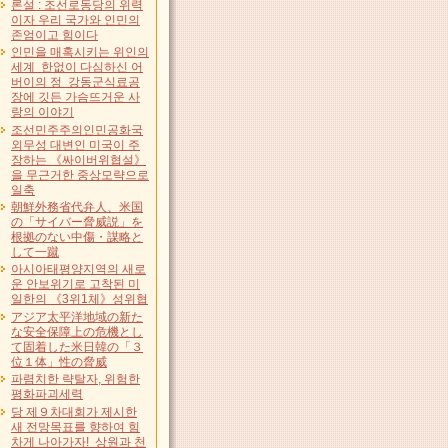
론설 : 조선로동당의 위력
이자 우리 국가와 인민의
존엄이고 힘이다
인민을 매혹시키는 위인의
세계 한없이 다심하신 어
버이의 정 강동군식료공
장에 깃든 가슴뜨거운 사
랑의 이야기
조선민주주의인민공화국
외무성 대변인 미국이 주
장하는 《싸이버위협설》
을 무근거한 중상모략으로
일축
朝鮮外務省代弁人、米国
の「サイバー脅威説」を
根拠のない中傷・謀略と
して一蹴
아시아태평양지역의 새로
운 안보위기로 고착된 미
일한의 《3위1체》성위협
アジア太平洋地域の新た
な安全保障上の危機とし
て固着した米日韓の「３
位１体」性の脅威
파렴치한 략탈자, 위험한
평화파괴세력
당 제９차대회가 제시한
새 전망목표를 향하여 힘
차게 나아가자! 상원과 천