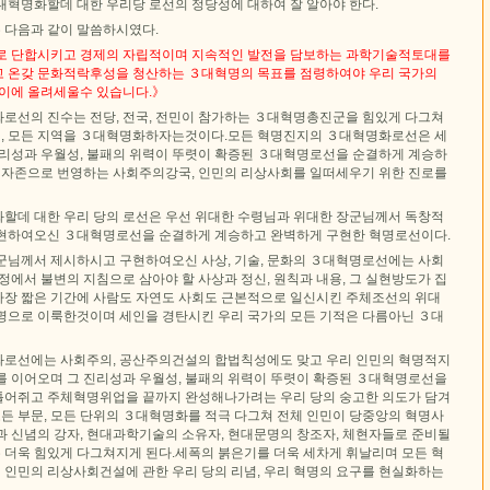
대혁명화할데 대한 우리당 로선의 정당성에 대하여 잘 알아야 한다.
 다음과 같이 말씀하시였다.
로 단합시키고 경제의 자립적이며 지속적인 발전을 담보하는 과학기술적토대를
 온갖 문화적락후성을 청산하는 ３대혁명의 목표를 점령하여야 우리 국가의
높이에 올려세울수 있습니다.》
로선의 진수는 전당, 전국, 전민이 참가하는 ３대혁명총진군을 힘있게 다그쳐
단위, 모든 지역을 ３대혁명화하자는것이다.모든 혁명진지의 ３대혁명화로선은 세
진리성과 우월성, 불패의 위력이 뚜렷이 확증된 ３대혁명로선을 순결하게 계승하
, 자존으로 번영하는 사회주의강국, 인민의 리상사회를 일떠세우기 위한 진로를
할데 대한 우리 당의 로선은 우선 위대한 수령님과 위대한 장군님께서 독창적
현하여오신 ３대혁명로선을 순결하게 계승하고 완벽하게 구현한 혁명로선이다.
군님께서 제시하시고 구현하여오신 사상, 기술, 문화의 ３대혁명로선에는 사회
정에서 불변의 지침으로 삼아야 할 사상과 정신, 원칙과 내용, 그 실현방도가 집
장 짧은 기간에 사람도 자연도 사회도 근본적으로 일신시킨 주체조선의 위대
명으로 이룩한것이며 세인을 경탄시킨 우리 국가의 모든 기적은 다름아닌 ３대
로선에는 사회주의, 공산주의건설의 합법칙성에도 맞고 우리 인민의 혁명적지
를 이어오며 그 진리성과 우월성, 불패의 위력이 뚜렷이 확증된 ３대혁명로선을
어쥐고 주체혁명위업을 끝까지 완성해나가려는 우리 당의 숭고한 의도가 담겨
모든 부문, 모든 단위의 ３대혁명화를 적극 다그쳐 전체 인민이 당중앙의 혁명사
과 신념의 강자, 현대과학기술의 소유자, 현대문명의 창조자, 체현자들로 준비될
더욱 힘있게 다그쳐지게 된다.세폭의 붉은기를 더욱 세차게 휘날리며 모든 혁
인민의 리상사회건설에 관한 우리 당의 리념, 우리 혁명의 요구를 현실화하는