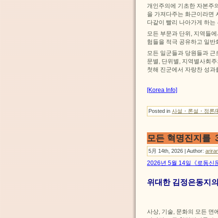
개인주의에 기초한 자본주의
을 가져다주는 화근이라면 
다같이 빨리 나아가게 하는
모든 부문과 단위, 지역들
험들을 적극 공유하고 일반
모든 일군들과 당원들과 근
문별, 단위별, 지역별사회
첫해 진군에서 자랑찬 성과
[Korea Info]
Posted in
사설・론설・정론/
모든 혁명진지를 
5月 14th, 2026 | Author:
arira
2026년 5월 14일《로동신
위대한 김정은동지의
사상, 기술, 문화의 모든