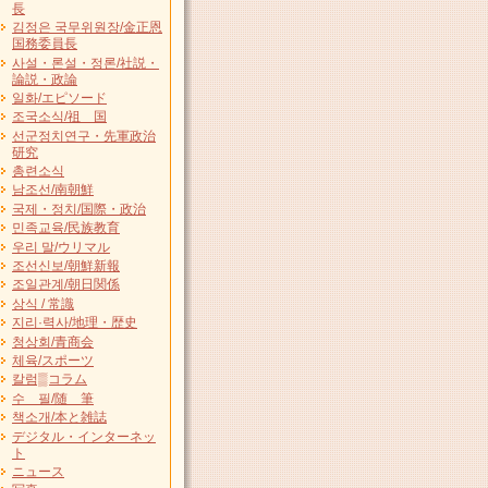
長
김정은 국무위원장/金正恩
国務委員長
사설・론설・정론/社説・
論説・政論
일화/エピソード
조국소식/祖 国
선군정치연구・先軍政治
研究
총련소식
남조선/南朝鮮
국제・정치/国際・政治
민족교육/民族教育
우리 말/ウリマル
조선신보/朝鮮新報
조일관계/朝日関係
상식 / 常識
지리·력사/地理・歴史
청상회/青商会
체육/スポーツ
칼럼▒コラム
수 필/随 筆
책소개/本と雑誌
デジタル・インターネッ
ト
ニュース