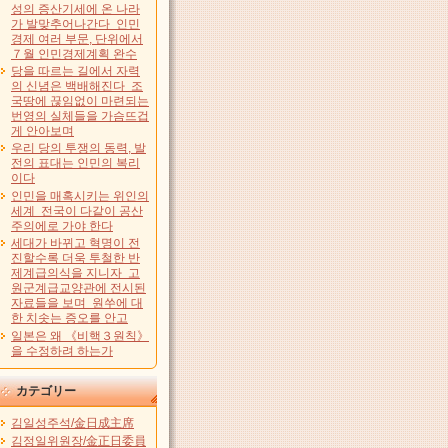
성의 증산기세에 온 나라
가 발맞추어나간다 인민
경제 여러 부문, 단위에서
７월 인민경제계획 완수
당을 따르는 길에서 자력
의 신념은 백배해진다 조
국땅에 끊임없이 마련되는
번영의 실체들을 가슴뜨겁
게 안아보며
우리 당의 투쟁의 동력, 발
전의 표대는 인민의 복리
이다
인민을 매혹시키는 위인의
세계 전국이 다같이 공산
주의에로 가야 한다
세대가 바뀌고 혁명이 전
진할수록 더욱 투철한 반
제계급의식을 지니자 고
원군계급교양관에 전시된
자료들을 보며 원쑤에 대
한 치솟는 증오를 안고
일본은 왜 《비핵３원칙》
을 수정하려 하는가
カテゴリー
김일성주석/金日成主席
김정일위원장/金正日委員