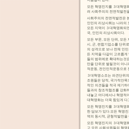
지름길이 있다.
모든 혁명진지를 ３대혁명화
려 사회주의의 전면적발전을
사회주의의 전면적발전은 본
인민의 리상사회는 나라의 모
모든 지역이 ３대혁명화되면
국, 인민의 리상사회이다.
모든 부문, 모든 단위, 
시, 군, 련합기업소를 단
의 성격으로 보나 전체 인
든 지역을 다같이 고르롭게 
들의 범위에로 확대하는것은
만을 단위로 벌릴것이 아니라
적운동, 전인민적운동으로 
３대혁명소조는 파견단위의
조원들은 당적, 국가적안목
적인 의견들을 적극 제기하
들과의 창조적협조를 강화하
내놓고 어디에서나 혁명적이
대혁명화는 더욱 힘있게 다
모든 혁명진지를 ３대혁명화
한 담보가 있다.모든 혁명진
역의 동시적, 균형적발전을
모든 혁명진지의 ３대혁명화
고 모든 사회성원들의 혁명