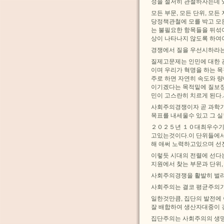
정을 철저히 관철하자는데 
모든 부문, 모든 단위, 모
당정책관철에 모를 박고 모
는 불필요한 항목들을 뒤섞
상이 나타나지 않도록 하여야
경쟁에서 질을 우선시하라는
질제고문제는 인민에 대한 
이며 우리가 혁명을 하는 
주로 하면 자연히 속도와 
이기겠다는 목적밑에 질보장
민이 고스란히 치르게 된다
사회주의경쟁이자 곧 과학기
목표를 내세울수 있고 그 
２０２５년 １０대최우수기업
고있는것이다.이 단위들에서
해 애써 노력하고있으며 선
이렇듯 시대의 전렬에 선다
지원에서 찾는 부문과 단위,
사회주의경쟁을 활발히 벌리
사회주의는 결코 평균주의가
일한것만큼, 집단의 발전
잘 배합하여 생산자대중이 
집단주의는 사회주의의 생명