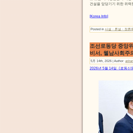
건설을 앞당기기 위한 위력
[Korea Info]
Posted in
사설・론설・정론/
조선로동당 중앙위
비서, 윁남사회주
5月 14th, 2026 | Author:
arira
2026년 5월 14일《로동신