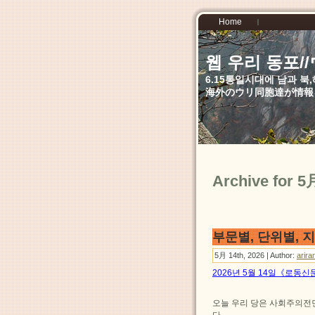
Home
웹 우리 동포
6.15통일시대에 남과 
海外のウリ同胞達が情報
Archive for 5
부문별, 단위별,
5月 14th, 2026 | Author:
arira
2026년 5월 14일《로동신
오늘 우리 당은 사회주의전
다.