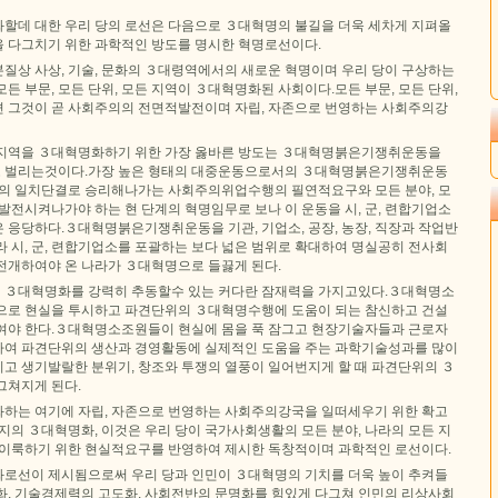
할데 대한 우리 당의 로선은 다음으로 ３대혁명의 불길을 더욱 세차게 지펴올
 다그치기 위한 과학적인 방도를 명시한 혁명로선이다.
질상 사상, 기술, 문화의 ３대령역에서의 새로운 혁명이며 우리 당이 구상하는
든 부문, 모든 단위, 모든 지역이 ３대혁명화된 사회이다.모든 부문, 모든 단위,
 그것이 곧 사회주의의 전면적발전이며 자립, 자존으로 번영하는 사회주의강
모든 지역을 ３대혁명화하기 위한 가장 옳바른 방도는 ３대혁명붉은기쟁취운동을
위로 벌리는것이다.가장 높은 형태의 대중운동으로서의 ３대혁명붉은기쟁취운동
민의 일치단결로 승리해나가는 사회주의위업수행의 필연적요구와 모든 분야, 모
발전시켜나가야 하는 현 단계의 혁명임무로 보나 이 운동을 시, 군, 련합기업소
 응당하다.３대혁명붉은기쟁취운동을 기관, 기업소, 공장, 농장, 직장과 작업반
 시, 군, 련합기업소를 포괄하는 보다 넓은 범위로 확대하여 명실공히 전사회
전개하여야 온 나라가 ３대혁명으로 들끓게 된다.
 ３대혁명화를 강력히 추동할수 있는 커다란 잠재력을 가지고있다.３대혁명소
으로 현실을 투시하고 파견단위의 ３대혁명수행에 도움이 되는 참신하고 건설
여야 한다.３대혁명소조원들이 현실에 몸을 푹 잠그고 현장기술자들과 근로자
여 파견단위의 생산과 경영활동에 실제적인 도움을 주는 과학기술성과를 많이
고 생기발랄한 분위기, 창조와 투쟁의 열풍이 일어번지게 할 때 파견단위의 ３
그쳐지게 된다.
하는 여기에 자립, 자존으로 번영하는 사회주의강국을 일떠세우기 위한 확고
지의 ３대혁명화, 이것은 우리 당이 국가사회생활의 모든 분야, 나라의 모든 지
 이룩하기 위한 현실적요구를 반영하여 제시한 독창적이며 과학적인 로선이다.
로선이 제시됨으로써 우리 당과 인민이 ３대혁명의 기치를 더욱 높이 추켜들
화, 기술경제력의 고도화, 사회전반의 문명화를 힘있게 다그쳐 인민의 리상사회