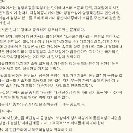
있다.
든 지역에서는 경쟁요강을 작성하는 단계에서부터 부문과 단위, 지역앞에 제시된
든것을 이에 철저히 지향복종시켜야 한다.경쟁요강에 당정책관철과 인연이 없
어놓아 경쟁의 본도를 흐리게 하거나 생산자대중에게 부담을 주는것과 같은 현
 한다.
것은 현시기 당에서 중요하게 강조하고있는 문제이다.
관점문제, 혁명에 대한 자세와 립장문제이다.사회주의사회는 인민을 위한 사회
목적은 인민들이 잘살게 하기 위해서이다.경쟁을 순위가르기식으로, 계획수자위
량에 치중하게 된다.물론 생산과 건설에서 속도와 량도 중요하다.그러나 경쟁에서
은 안중에도 없이 량적장성과 속도보장에만 급급한다면 그 대가는 국가와 인
.사회주의경쟁에서는 어디까지나 질보장이 첫째이다.
술경쟁이다.과학기술에 철저히 의거하여야 항상 세계와 견주며 부단히 높은
실현에서도 오직 성공만을 가져올수 있다.
으로 선정된 단위들의 공통된 특징이 바로 과학기술에 단위발전의 운명을 걸
는 일군도 기술자도 로동자도 하나같이 자기 부문의 과학기술에 정통하기 위
진기술의 개발과 도입이 대중자신의 사업으로 진행되고있다.
는것은 과학기술을 중시한다는것이다.생산장성의 예비를 남의 도움이나 국가적
 지역은 언제 가도 뒤자리밖에 차지할수 없다.
는데서 총화와 평가사업을 잘하는것이 매우 중요하다.
 아니다.
에 이바지한것만큼 객관성과 공정성이 보장되게 정치적평가와 물질적평가사업을
경쟁에 절실한 리해관계를 가지고 적극적으로 뛰여들게 하여야 한다.
이며 집단주의에 사회주의경쟁의 위력이 있다.