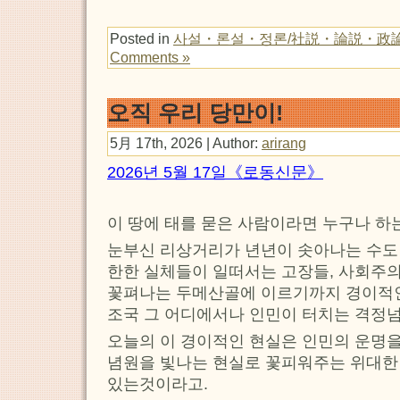
Posted in
사설・론설・정론/社説・論説・政
Comments »
오직 우리 당만이!
5月 17th, 2026 | Author:
arirang
2026년 5월 17일《로동신문》
이 땅에 태를 묻은 사람이라면 누구나 하는
눈부신 리상거리가 년년이 솟아나는 수도
한한 실체들이 일떠서는 고장들, 사회주
꽃펴나는 두메산골에 이르기까지 경이적인
조국 그 어디에서나 인민이 터치는 격정넘
오늘의 이 경이적인 현실은 인민의 운명을
념원을 빛나는 현실로 꽃피워주는 위대한
있는것이라고.