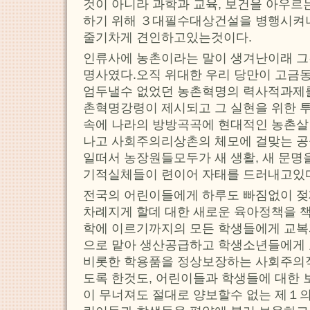
것이 아니라 과학과 교육, 보건을 아우르
하기 위해 ３대필수대상건설을 병행시켜
줄기차게 견인하고있는것이다.
인류사에 농촌이라는 말이 생겨난이래 그
명사였다.오직 위대한 우리 당만이 고금동
엄두낼수 없었던 농촌혁명의 력사적과제를
촌혁명강령이 제시되고 그 실현을 위한 
속에 나라의 방방곡곡에 현대적인 농촌
나고 사회주의리상촌의 체모에 걸맞는 공
일떠서 농장원들모두가 새 생활, 새 문명
기적실체들이 련이어 자태를 드러내고있
전국의 어린이들에게 하루도 빠짐없이 
차례지게 할데 대한 새로운 육아정책을 
학에 이르기까지의 모든 학생들에게 교복과
으로 맡아 생산공급하고 학생소년들에게 
비롯한 학용품을 정상보장하는 사회주의
도록 한것도, 어린이들과 학생들에 대한 
이 무너져도 절대로 양보할수 없는 제１의