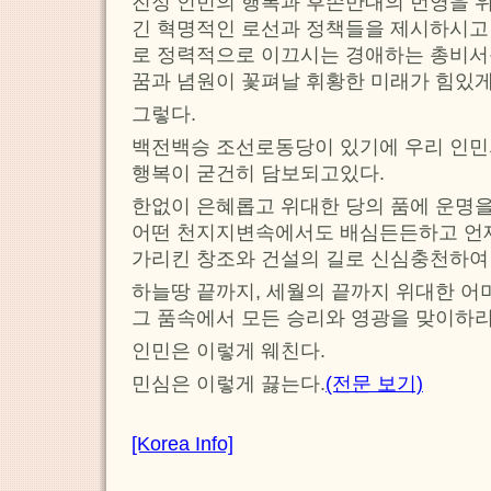
진정 인민의 행복과 후손만대의 번영을 위
긴 혁명적인 로선과 정책들을 제시하시고
로 정력적으로 이끄시는 경애하는 총비서
꿈과 념원이 꽃펴날 휘황한 미래가 힘있
그렇다.
백전백승 조선로동당이 있기에 우리 인민
행복이 굳건히 담보되고있다.
한없이 은혜롭고 위대한 당의 품에 운명을
어떤 천지지변속에서도 배심든든하고 언제
가리킨 창조와 건설의 길로 신심충천하여
하늘땅 끝까지, 세월의 끝까지 위대한 어
그 품속에서 모든 승리와 영광을 맞이하리
인민은 이렇게 웨친다.
민심은 이렇게 끓는다.
(전문 보기)
[Korea Info]