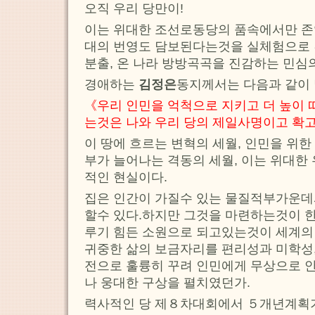
오직 우리 당만이!
이는 위대한 조선로동당의 품속에서만 존
대의 번영도 담보된다는것을 실체험으로 
분출, 온 나라 방방곡곡을 진감하는 민심
경애하는
김정은
동지께서는 다음과 같이
《우리 인민을 억척으로 지키고 더 높이 
는것은 나와 우리 당의 제일사명이고 확
이 땅에 흐르는 변혁의 세월, 인민을 위
부가 늘어나는 격동의 세월, 이는 위대한
적인 현실이다.
집은 인간이 가질수 있는 물질적부가운데
할수 있다.하지만 그것을 마련하는것이 한
루기 힘든 소원으로 되고있는것이 세계의
귀중한 삶의 보금자리를 편리성과 미학성,
전으로 훌륭히 꾸려 인민에게 무상으로 안
나 웅대한 구상을 펼치였던가.
력사적인 당 제８차대회에서 ５개년계획