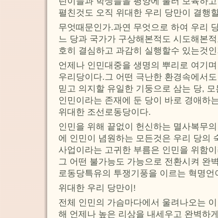
린이들과 학생들을 평양에 불러 보육하고
펼친것도 오직 위대한 우리 당만이 결행
무엇때문인가.과연 무엇으로 하여 우리 당
느 당과 국가가 구상해본적도 시도해본적
호히 결심하고 과감히 실행할수 있는것인
언제나 인민대중을 생명의 뿌리로 여기며
우리당이다.그 어떤 극난한 환경속에서도
믿고 의지할 유일한 기둥으로 삼는 당, 
인민이라는 존재에 둔 당이 바로 경애하
위대한 조선로동당이다.
인민을 위해 끝없이 헌신하는 멸사복무의
에 인민이 념원하는 모든것은 우리 당의 
사업이라는 고귀한 부름은 인민을 위함이
그 어떤 불가능도 가능으로 전환시켜 완
로동당특유의 투쟁기풍을 이르는 혁명언어
위대한 우리 당만이!
전체 인민의 가슴마다에서 울려나오는 이
해 언제나 높은 리상을 내세우고 완벽하게