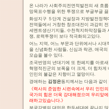
온 나라가 사회주의전면적발전의 새 흐름
망목표수행을 위한 투쟁으로 부글부글 끓
화성지구 ５단계 건설장과 지방발전정책
전역들에서 거창한 창조대전이 과감히 
세멘트생산기지들, 수천척지하막장들과
쟁, 로력투쟁이 보다 적극화되고있다.
어느 지역, 어느 부문과 단위에서나 시
을 신념화한 사람들, 신심과 락관, 애국
모습을 볼수 있다.
조국번영의 년대기에 또 한페지를 아로새
혁명적진군의 보폭을 더 크게, 더 힘차게 
인민의 불같은 지향이고 열망이다.
경애하는
김정은
동지께서는 다음과 같이
《력사의 준엄한 시련속에서 우리 인민의
국가의 힘은 더욱 강대해졌으며 우리앞에
래하고있습니다.》
부국강병의 대업은 한두세대에 끝나지 않