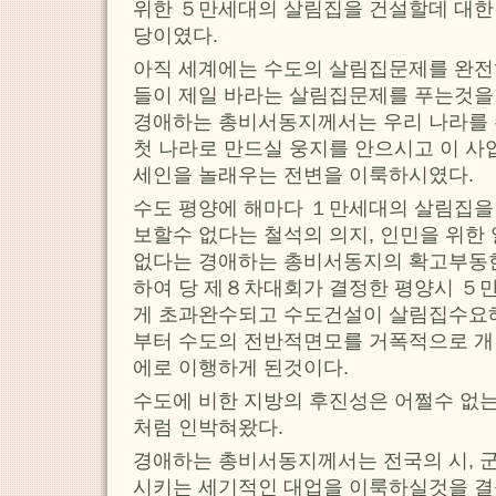
위한 ５만세대의 살림집을 건설할데 대한
당이였다.
아직 세계에는 수도의 살림집문제를 완전
들이 제일 바라는 살림집문제를 푸는것을
경애하는 총비서동지께서는 우리 나라를
첫 나라로 만드실 웅지를 안으시고 이 
세인을 놀래우는 전변을 이룩하시였다.
수도 평양에 해마다 １만세대의 살림집을
보할수 없다는 철석의 의지, 인민을 위한
없다는 경애하는 총비서동지의 확고부동한
하여 당 제８차대회가 결정한 평양시 ５
게 초과완수되고 수도건설이 살림집수요
부터 수도의 전반적면모를 거폭적으로 개
에로 이행하게 된것이다.
수도에 비한 지방의 후진성은 어쩔수 없는
처럼 인박혀왔다.
경애하는 총비서동지께서는 전국의 시, 
시키는 세기적인 대업을 이룩하실것을 결