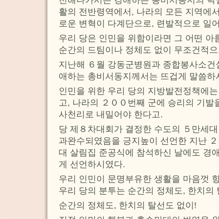
활의 전반령역에서, 나라의 모든 지역에서
로운 변혁이 다계단으로, 련발적으로 일
우리 당은 인민을 위함이라면 그 어떤 아
순간의 드팀이나 정체도 없이 무조건적으
지난해 ６월 강동군병원과 종합봉사소건
애하는 총비서동지께서는 뜨겁게 말씀하
인민을 위한 우리 당의 지방발전정책에는 
고, 나라의 ２００번째 군에 승리의 기발
사천리로 내밀어야 한다고.
당 제８차대회가 결정한 수도의 ５만세대
과완수되였음을 긍지높이 선언한 지난 ２
대 살림집 준공식에 참석하신 날에도 경
게 선언하시였다.
우리 인민이 문명부유한 생활을 마음껏 
우리 당의 분투는 순간의 정체도, 한치의
순간의 정체도, 한치의 탈선도 없이!