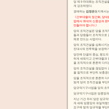
당 제９차대회는 조직건설을
게 강조하였다.
경애하는
김정은
동지께서는
《간부대렬의 정간화, 당대
업에서 최대의 신중성과 완
만들어야 합니다.》
당의 조직건설은 당을 조직
들과 당원들이 조직적으로 
체로 만드는 사업이다.
당의 조직건설을 심화시키는
진대사와 전투력을 보장하기
당안에 단결의 중심, 령도
하게 세워지고 간부대렬과 
을 조직적으로 튼튼히 다지
당의 조직건설을 끊임없이 
을 질적으로 부단히 보충갱
당을 조직적으로 튼튼히 다
맞게 당의 조직건설을 부단
당규약기구사업을 당의 조
당규약기구사업은 당중앙의 
지난 기간 우리 당은 당규
게 세워 당중앙의 유일적령
요구에 맞게 당규약을 부단