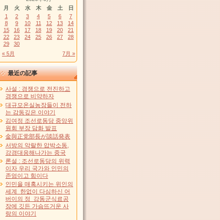
月
火
水
木
金
土
日
1
2
3
4
5
6
7
8
9
10
11
12
13
14
15
16
17
18
19
20
21
22
23
24
25
26
27
28
29
30
« 5月
7月 »
最近の記事
사설 : 경쟁으로 전진하고
경쟁으로 비약하자
대규모온실농장들이 전하
는 감동깊은 이야기
김여정 조선로동당 중앙위
원회 부장 담화 발표
金與正党部長が談話発表
서방의 악랄한 압박소동,
강경대응해나가는 중국
론설 : 조선로동당의 위력
이자 우리 국가와 인민의
존엄이고 힘이다
인민을 매혹시키는 위인의
세계 한없이 다심하신 어
버이의 정 강동군식료공
장에 깃든 가슴뜨거운 사
랑의 이야기