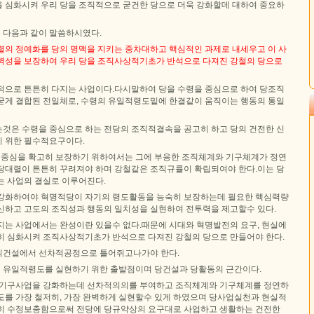
 심화시켜 우리 당을 조직적으로 굳건한 당으로 더욱 강화할데 대하여 중요하
 다음과 같이 말씀하시였다.
렬의 정예화를 당의 명맥을 지키는 중차대하고 핵심적인 과제로 내세우고 이 사
벽성을 보장하여 우리 당을 조직사상적기초가 반석으로 다져진 강철의 당으로
적으로 튼튼히 다지는 사업이다.다시말하여 당을 수령을 중심으로 하여 당조직
굳게 결합된 전일체로, 수령의 유일적령도밑에 한결같이 움직이는 행동의 통일
것은 수령을 중심으로 하는 전당의 조직적결속을 공고히 하고 당의 건전한 신
 위한 필수적요구이다.
의 중심을 확고히 보장하기 위하여서는 그에 부응한 조직체계와 기구체계가 정연
당대렬이 튼튼히 꾸려져야 하며 강철같은 조직규률이 확립되여야 한다.이는 당
는 사업의 결실로 이루어진다.
강화하여야 혁명적당이 자기의 령도활동을 능숙히 보장하는데 필요한 핵심력량
신하고 고도의 조직성과 행동의 일치성을 실현하여 전투력을 제고할수 있다.
지는 사업에서는 완성이란 있을수 없다.때문에 시대와 혁명발전의 요구, 현실에
히 심화시켜 조직사상적기초가 반석으로 다져진 강철의 당으로 만들어야 한다.
직건설에서 선차적공정으로 틀어쥐고나가야 한다.
유일적령도를 실현하기 위한 출발점이며 당건설과 당활동의 근간이다.
약기구사업을 강화하는데 선차적의의를 부여하고 조직체계와 기구체계를 정연하
도를 가장 철저히, 가장 완벽하게 실현할수 있게 하였으며 당사업실천과 현실적
히 수정보충함으로써 전당에 당규약상의 요구대로 사업하고 생활하는 건전한