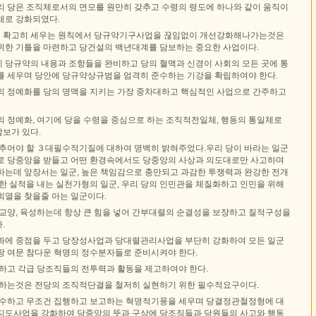
리 당은 조직체로서의 면모를 원만히 갖추고 수령의 령도에 하나와 같이 움직이
체로 강화되였다.
 확고히 세우는 원칙에서 당규약기구사업을 끊임없이 개선강화해나가는것은
위한 기틀을 마련하고 당건설의 백년대계를 담보하는 중요한 사업이다.
 당규약의 내용과 조항들을 완비하고 당의 혈맥과 신경이 사회의 모든 곳에 통
를 세우며 당안에 당규약상규범을 엄격히 준수하는 기강을 확립하여야 한다.
의 정예화를 당의 명맥을 지키는 가장 중차대하고 핵심적인 사업으로 간주하고
의 정예화, 여기에 당을 수령을 중심으로 하는 조직적전일체, 행동의 통일체로
보가 있다.
갖추어야 할 ３대필수적기질에 대하여 명백히 밝혀주었다.우리 당이 바라는 일군
로 당중앙을 받들고 어떤 환경속에서도 당중앙의 사상과 의도대로만 사고하며
하는데 앞장서는 일군, 높은 책임감으로 충만되고 과감한 투쟁력과 완강한 전개
한 실적을 내는 실천가형의 일군, 우리 당의 인민관을 체질화하고 인민을 위해
희열을 찾을줄 아는 일군이다.
 교양, 육성하는데 항상 큰 힘을 넣어 간부대렬의 순결성을 보장하고 질적구성을
.
화에 중점을 두고 당장성사업과 당대렬관리사업을 부단히 강화하여 모든 일군
땅 여문 참다운 혁명의 정수분자들로 준비시켜야 한다.
화하고 각급 당조직들의 전투력과 활동을 제고하여야 한다.
화하는것은 전당의 조직적단결을 철저히 실현하기 위한 필수적요구이다.
접수하고 무조건 집행하고 보고하는 혁명적기풍을 세우며 당결정관철정형에 대
지도사업을 강화하여 당중앙의 뜻과 구상에 당조직들과 당원들의 사고와 행동