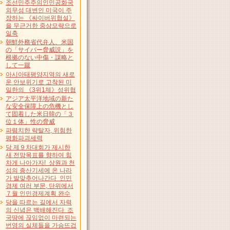
조선민주주의인민공화국
외무성 대변인 미국이 주
장하는 《싸이버위협설》
을 무근거한 중상모략으로
일축
朝鮮外務省代弁人、米国
の「サイバー脅威説」を
根拠のない中傷・謀略と
して一蹴
아시아태평양지역의 새로
운 안보위기로 고착된 미
일한의 《3위1체》성위협
アジア太平洋地域の新た
な安全保障上の危機とし
て固着した米日韓の「３
位１体」性の脅威
파렴치한 략탈자, 위험한
평화파괴세력
당 제９차대회가 제시한
새 전망목표를 향하여 힘
차게 나아가자! 상원과 천
성의 증산기세에 온 나라
가 발맞추어나간다 인민
경제 여러 부문, 단위에서
７월 인민경제계획 완수
당을 따르는 길에서 자력
의 신념은 백배해진다 조
국땅에 끊임없이 마련되는
번영의 실체들을 가슴뜨겁