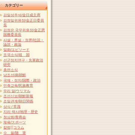
カテゴリー
김일성주석/金日成主席
김정일위원장/金正日委員
長
김정은 국무위원장/金正恩
国務委員長
사설・론설・정론/社説・
論説・政論
일화/エピソード
조국소식/祖 国
선군정치연구・先軍政治
研究
총련소식
남조선/南朝鮮
국제・정치/国際・政治
민족교육/民族教育
우리 말/ウリマル
조선신보/朝鮮新報
조일관계/朝日関係
상식 / 常識
지리·력사/地理・歴史
청상회/青商会
체육/スポーツ
칼럼▒コラム
수 필/随 筆