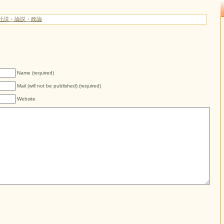
社説・論説・政論
Name (required)
Mail (will not be published) (required)
Website