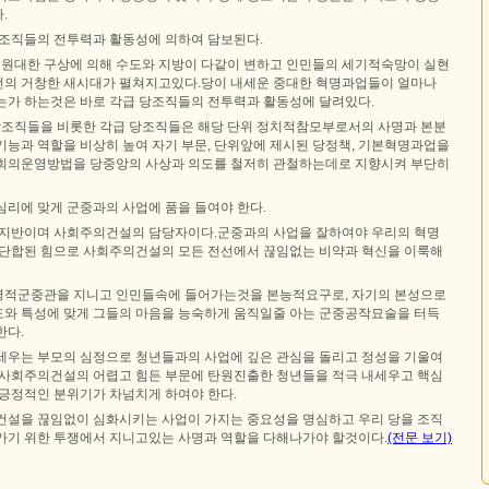
.
당조직들의 전투력과 활동성에 의하여 담보된다.
과 원대한 구상에 의해 수도와 지방이 다같이 변하고 인민들의 세기적숙망이 실현
의 거창한 새시대가 펼쳐지고있다.당이 내세운 중대한 혁명과업들이 얼마나
는가 하는것은 바로 각급 당조직들의 전투력과 활동성에 달려있다.
층당조직들을 비롯한 각급 당조직들은 해당 단위 정치적참모부로서의 사명과 본분
기능과 역할을 비상히 높여 자기 부문, 단위앞에 제시된 당정책, 기본혁명과업을
회의운영방법을 당중앙의 사상과 의도를 철저히 관철하는데로 지향시켜 부단히
심리에 맞게 군중과의 사업에 품을 들여야 한다.
 지반이며 사회주의건설의 담당자이다.군중과의 사업을 잘하여야 우리의 혁명
 단합된 힘으로 사회주의건설의 모든 전선에서 끊임없는 비약과 혁신을 이룩해
명적군중관을 지니고 인민들속에 들어가는것을 본능적요구로, 자기의 본성으로
와 특성에 맞게 그들의 마음을 능숙하게 움직일줄 아는 군중공작묘술을 터득
한다.
세우는 부모의 심정으로 청년들과의 사업에 깊은 관심을 돌리고 정성을 기울여
 사회주의건설의 어렵고 힘든 부문에 탄원진출한 청년들을 적극 내세우고 핵심
 긍정적인 분위기가 차넘치게 하여야 한다.
건설을 끊임없이 심화시키는 사업이 가지는 중요성을 명심하고 우리 당을 조직
가기 위한 투쟁에서 지니고있는 사명과 역할을 다해나가야 할것이다.
(전문 보기)