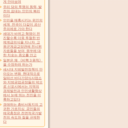
게 안아보며
우리 당의 투쟁의 동력, 발
전의 표대는 인민의 복리
이다
인민을 매혹시키는 위인의
세계 전국이 다같이 공산
주의에로 가야 한다
세대가 바뀌고 혁명이 전
진할수록 더욱 투철한 반
제계급의식을 지니자 고
원군계급교양관에 전시된
자료들을 보며 원쑤에 대
한 치솟는 증오를 안고
일본은 왜 《비핵３원칙》
을 수정하려 하는가
새시대 지방발전정책이 안
아오는 변화 현대적으로
일떠선 바다가양식사업소
와 지방공업공장들의 덕으
로 신포시에서는 지역의
경제발전과 인민생활향상
에서 눈에 띄는 전진을 이
룩하고있다
경애하는 총비서동지의 고
귀한 가르치심 공민들의
애국충정은 전면적국가발
전의 속도와 질을 규제한
다