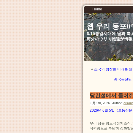
Home
웹 우리 동포
6.15통일시대에 남과 
海外のウリ同胞達が情報
«
조국의 창창한 미래를 
중국공산당 
당건설에서 틀어쥐
6月 5th, 2026 | Author:
ariran
2026년 6월 5일《로동신
우리 당을 령도적정치조직,
적력량으로 부단히 강화발전