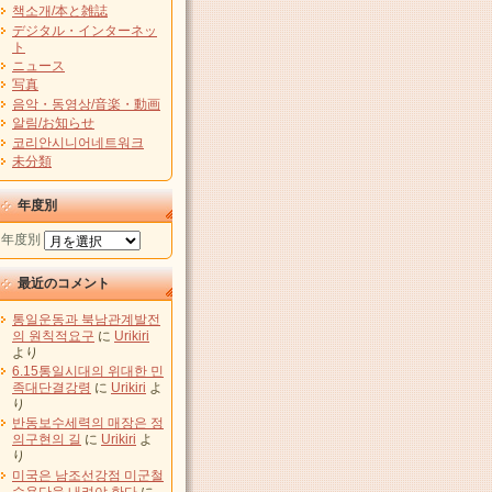
책소개/本と雑誌
デジタル・インターネッ
ト
ニュース
写真
음악・동영상/音楽・動画
알림/お知らせ
코리안시니어네트워크
未分類
年度別
年度別
最近のコメント
통일운동과 북남관계발전
의 원칙적요구
に
Urikiri
より
6.15통일시대의 위대한 민
족대단결강령
に
Urikiri
よ
り
반동보수세력의 매장은 정
의구현의 길
に
Urikiri
よ
り
미국은 남조선강점 미군철
수용단을 내려야 한다
に