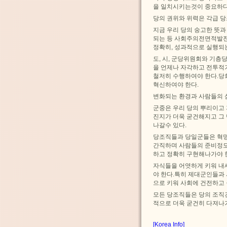
을 일치시키는것이 중요하다
당의 권위와 위력은 각급 
지금 우리 당의 숭고한 뜻
되는 등 사회주의전면적발전
정확히, 성과적으로 실행되
도, 시, 군당위원회와 기
을 언제나 자각하고 전투적
철저히 수행하여야 한다.당
혁신하여야 한다.
변화되는 환경과 사람들의 
군중은 우리 당의 뿌리이고
진지가 더욱 굳건해지고 그
나갈수 있다.
당조직들과 당일군들은 혁
간직하며 사람들의 준비정도
하고 정확히 구현해나가야 
자식들을 어엿하게 키워 내
야 한다.특히 제대군인들과
으로 키워 사회에 건전하고
모든 당조직들은 당의 조직
적으로 더욱 굳건히 다져나
[Korea Info]