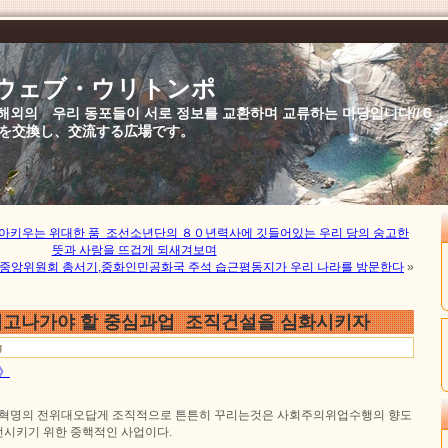
//ウェブ・ウリトンポ
북,해외의 우리 동포들이 서로 정보를 교환하며 교류하는 마당입니다//
を交換し、交流する広場です。
안아키우는 위대한 품 조선소년단의 ８０년력사에 깃들어있는 우리 당의 숭고한
뜻과 사랑을 뜨겁게 되새겨보며
중앙위원회 총서기,중화인민공화국 주석 습근평동지가 우리 나라를 방문한다
»
고나가야 할 중심과업 조직건설을 심화시키자
g
문》
 혁명의 전위대오답게 조직적으로 튼튼히 꾸리는것은 사회주의위업수행의 향도
시키기 위한 중핵적인 사업이다.