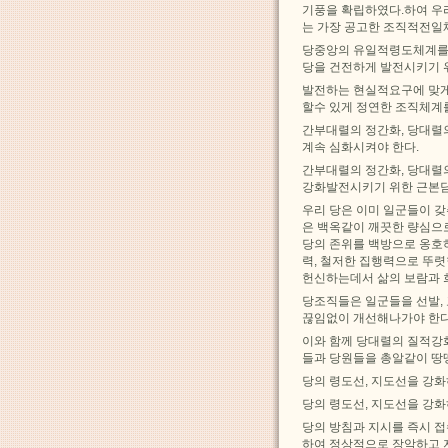
기풍을 확립하였다.하여 우
는 가장 공고한 조직적전일
당중앙의 유일적령도체계를
당을 건전하게 발전시키기 
발전하는 현실적요구에 맞게
할수 있게 정연한 조직체계
간부대렬의 정간화, 당대렬
계속 심화시켜야 한다.
간부대렬의 정간화, 당대렬
강화발전시키기 위한 근본담
우리 당은 이미 일군들이 
은 백옥같이 깨끗한 량심으
당의 존위를 백방으로 옹호
력, 철저한 집행력으로 뚜렷
헌신하는데서 삶의 보람과 
당조직들은 일군들을 선발,
끊임없이 개선해나가야 한다
이와 함께 당대렬의 질적강
들과 당원들을 총알같이 땅
당의 령도선, 지도선을 강
당의 령도선, 지도선을 강
당의 방침과 지시를 즉시 
하여 정상적으로 장악하고 