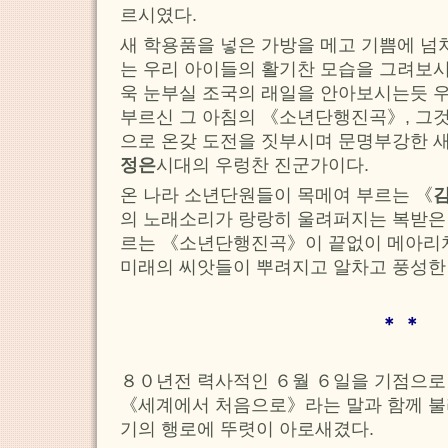
르시였다.
새 학용품을 넣은 가방을 메고 기쁨에 넘
는 우리 아이들의 활기찬 모습을 그려보시
욱 눈부실 조국의 래일을 안아보시는듯 
부르신 그 아침의 《소년단행진곡》, 그것
으로 온갖 도전을 짓부시며 문명부강한 
정은
시대의 우렁찬 진군가이다.
온 나라 소년단원들이 목메여 부르는 《
의 노래소리가 랑랑히 울려퍼지는 복받은 
르는 《소년단행진곡》이 끝없이 메아리
미래의 씨앗들이 뿌려지고 알차고 풍성한
＊ ＊
８０년전 력사적인 ６월 ６일을 기점으로
《세계에서 처음으로》라는 말과 함께 불
기의 행로에 뚜렷이 아로새겼다.