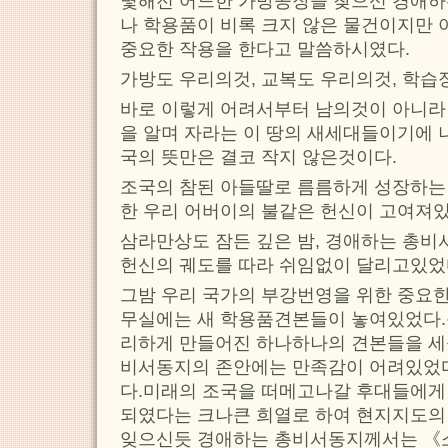
몇해전 어느한 가방공장을 찾으신 경애
나 학용품이 비록 크지 않은 물건이지만
중요한 작용을 한다고 말씀하시였다.
가방도 우리의것, 교복도 우리의것, 학습
바로 이렇게 어려서부터 남의것이 아니라
을 알며 자라는 이 땅의 새세대들이기에 
국의 뜻만은 결코 작지 않은것이다.
조국의 참된 아들딸로 름름하게 성장하는
한 우리 어버이의 불같은 헌신이 고여져있
삼라만상도 잠든 깊은 밤, 경애하는 총비
헌신의 궤도를 따라 쉬임없이 달리고있었
그밤 우리 국가의 부강번영을 위한 중요
무실에는 새 학용품견본들이 놓여있었다.
리하게 만들어진 하나하나의 견본들을 세
비서동지의 존안에는 만족감이 어려있었다
다.미래의 조국을 떠메고나갈 후대들에게
되였다는 크나큰 희열로 하여 현지지도의
잊으신듯 경애하는 총비서동지께서는 《