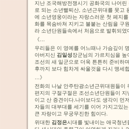
지난 조국해방전쟁시기 공화국의 나어린
로 되는 소년빨찌산, 소년근위대를 뭇고
에 소년영웅이라는 자랑스러운 첫 페지를
화를 목숨바쳐 지키고 불붙는 산림을 구
라 소년단원들속에서 처음으로 발휘되였
《…
우리들은 이 영예를 어느때나 가슴깊이 
아버지신
김일성
장군님의 가르치심을 높
조선의 새 일군으로 더욱 튼튼히 준비하며
후까지 보다 힘차게 싸울것을 다시 맹세합
…》
전화의 나날 안주탄광소년근위대원들이 위
편지의 구절구절은 조선소년단원들이 지
이고 산 증견이다.나이보다도 생각이 먼저
자들의 대부대를 세기를 이어 가지고있는
큰 자랑이고 무궁무진한 힘이다.
위대한
김정은
시대를 빛내이는 애국청년