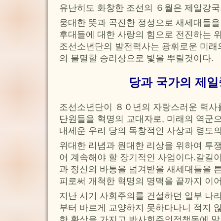
유난히도 화창한 조선의 ６월은 제일강국
웅대한 뜻과 곡진한 정성으로 새세대들을
후대들에 대한 사랑의 힘으로 전진하는 
조선소년단의 발전력사는 광휘로운 미래의
의 불멸할 승리상으로 빛을 뿌릴것이다.
당과 국가의 제
조선소년단이 ８０년의 자랑스러운 력사
단원들을 혁명의 교대자로, 미래의 역군
내세운 우리 당의 독창적인 사상과 령도의
위대한 리념과 원대한 리상을 위하여 투
어 계속해야 할 장기적인 사업이다.갈길이
과 정신의 바통을 넘겨받을 새세대들을 
피로써 개척한 혁명의 명맥을 끝까지 이어
지난 시기 사회주의를 건설하던 일부 나
부터 바르게 교양하지 못하다나니 적지 
한 환상을 가지고 반사회주의적책동에 