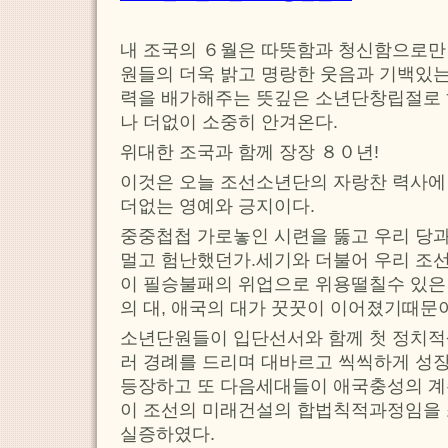
내 조국의 ６월은 따뜻함과 청신함으로만
원들의 더욱 밝고 명랑한 웃음과 기백있는
력을 배가해주는 뜻깊은 소년단창립절로 
나 더없이 소중히 안겨온다.
위대한 조국과 함께 장장 ８０년!
이것은 오늘 조선소년단의 자랑찬 력사에
더없는 영예와 긍지이다.
중중첩첩 가로놓인 시련을 뚫고 우리 당과
멀고 험난했던가.세기와 더불어 우리 조선
이 필승불패의 위업으로 위용떨칠수 있은
의 대, 애국의 대가 꿋꿋이 이어졌기때문
소년단원들이 입단선서와 함께 첫 정치적
러 경례를 드리며 대바르고 씩씩하게 성
등장하고 또 다음세대들이 애국충성의 
이 조선의 미래건설의 합법칙적과정임을
실증하였다.