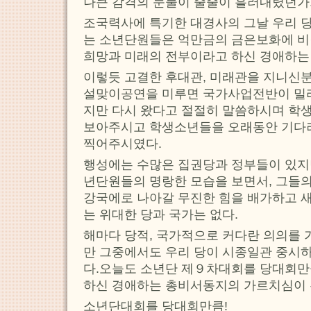
나큰 감격의 눈물이 줄줄이 흘러내렸던가
조국력사에 특기한 대경사의 그날 우리 
는 소년단원들은 억만금의 금은보화에 비
희망과 미래의 전부이라고 하신 경애하는
이렇듯 고결한 후대관, 미래관을 지니신
설맞이공연을 미루면 국가사업전반이 밀
지만 다시 왔다고 절절히 말씀하시며 학
보아주시고 학생소년들을 오래동안 기다
찍어주시였다.
행성에는 수많은 집권당과 정부들이 있지만
년단원들의 명랑한 모습을 보면서, 그들
강국에로 나아갈 무진한 힘을 배가하고 
는 위대한 당과 국가는 없다.
해마다 당적, 국가적으로 커다란 의의를
만 그중에서도 우리 당이 시종일관 중시
다.오늘도 소년단 제９차대회를 당대회만
하신 경애하는 총비서동지의 가르치심이 
소년단대회를 당대회만큼!