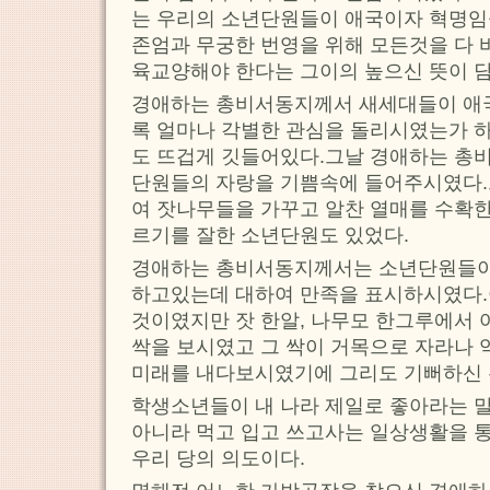
는 우리의 소년단원들이 애국이자 혁명임
존엄과 무궁한 번영을 위해 모든것을 다 
육교양해야 한다는 그이의 높으신 뜻이 
경애하는 총비서동지께서 새세대들이 애
록 얼마나 각별한 관심을 돌리시였는가 
도 뜨겁게 깃들어있다.그날 경애하는 총
단원들의 자랑을 기쁨속에 들어주시였다.
여 잣나무들을 가꾸고 알찬 열매를 수확
르기를 잘한 소년단원도 있었다.
경애하는 총비서동지께서는 소년단원들이 
하고있는데 대하여 만족을 표시하시였다.
것이였지만 잣 한알, 나무모 한그루에서 
싹을 보시였고 그 싹이 거목으로 자라나 
미래를 내다보시였기에 그리도 기뻐하신
학생소년들이 내 나라 제일로 좋아라는 
아니라 먹고 입고 쓰고사는 일상생활을 
우리 당의 의도이다.