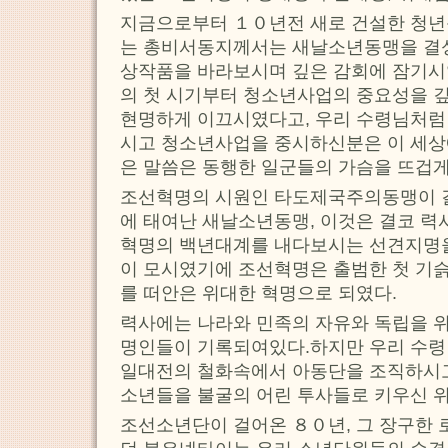
지금으로부터 １０년전 새로 건설한 청
는 총비서동지께서는 새날소년동맹을 결
상작품을 바라보시며 깊은 감회에 잠기
의 첫 시기부터 청소년사업의 중요성을 
현명하게 이끄시였다고, 우리 수령님처럼
시고 청소년사업을 중시하신분은 이 세상
은 말씀은 동행한 일군들의 가슴을 뜨겁게
조선혁명의 시원인 타도제국주의동맹이 
에 태여난 새날소년동맹, 이것은 결코 력
혁명의 백년대계를 내다보시는 선견지명을
이 모시였기에 조선혁명은 출범한 첫 기
를 떠안은 위대한 혁명으로 되였다.
력사에는 나라와 민족의 자유와 독립을 
명인들이 기록되여있다.하지만 우리 수령
일대전의 철화속에서 아동단을 조직하시고
소년들을 불굴의 어린 투사들로 키우신 위
조선소년단이 걸어온 ８０년, 그 장구한 