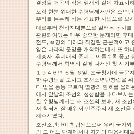
결성을 거목의 작은 잎새와 같이 차요시하
오직 한분 위대한 수령님께서만은 소년단
뿌리를 튼튼케 하는 긴요한 사업으로 보시
예로부터 천하지대본으로 일러온 농사를
관련되여있는 매우 중요한 문제라면 후대
전도, 혁명의 미래와 직결된 근본적이고
양은 나라의 운명을 개척하는데서 또 하
계승자, 후비대의 준비는 이를수록 좋고
수령님께서 혁명의 길에 나서신 첫 시기
１９４６년 ６월 ６일, 조국청사에 금문자
한 수령님을 모시고 조선소년단창립을 위
다.발을 동동 구르며 열광의 환호를 올리
에서 앞날의 조선의 청청함을 내다보시는
한 수령님께서는 새 조선의 보배, 새 조
서 참되게 잘 배워서 민주주의 새 조선을
해주시였다.
조선소년단이 창립됨으로써 우리 국가와
의 그 어느 단계에서나 자기의 다음세대