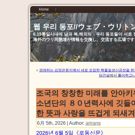
Home
웹 우리 동포//ウェブ・ウリト
6.15통일시대에 남과 북,해외의 우리 동포들이 서
海外のウリ同胞達が情報を交換し、交流する広場です
«
경애하는 김정은동지께서 새로 조업한 핵물질생산공장을 
당건설에서 틀어쥐고나
조국의 창창한 미래를 안아키
소년단의 ８０년력사에 깃들어
한 뜻과 사랑을 뜨겁게 되새
6月 5th, 2026 | Author:
arirang
2026년 6월 5일《로동신문》