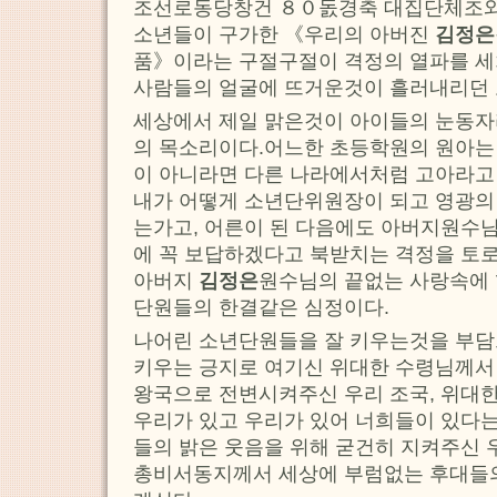
조선로동당창건 ８０돐경축 대집단체조와
소년들이 구가한 《우리의 아버진
김정은
품》이라는 구절구절이 격정의 열파를 세
사람들의 얼굴에 뜨거운것이 흘러내리던 
세상에서 제일 맑은것이 아이들의 눈동자
의 목소리이다.어느한 초등학원의 원아는
이 아니라면 다른 나라에서처럼 고아라고
내가 어떻게 소년단위원장이 되고 영광의
는가고, 어른이 된 다음에도 아버지원수님
에 꼭 보답하겠다고 북받치는 격정을 토
아버지
김정은
원수님의 끝없는 사랑속에 
단원들의 한결같은 심정이다.
나어린 소년단원들을 잘 키우는것을 부담
키우는 긍지로 여기신 위대한 수령님께서
왕국으로 전변시켜주신 우리 조국, 위대
우리가 있고 우리가 있어 너희들이 있다는
들의 밝은 웃음을 위해 굳건히 지켜주신 
총비서동지께서 세상에 부럼없는 후대들