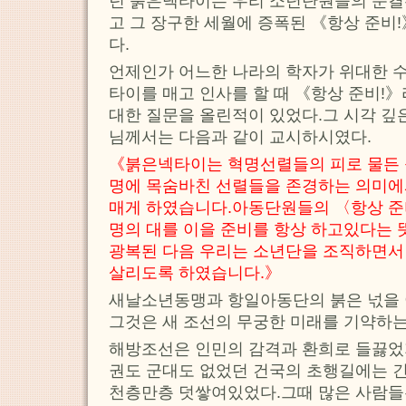
던 붉은넥타이는 우리 소년단원들의 순
고 그 장구한 세월에 증폭된 《항상 준비
다.
언제인가 어느한 나라의 학자가 위대한 
타이를 매고 인사를 할 때 《항상 준비!》
대한 질문을 올린적이 있었다.그 시각 깊
님께서는 다음과 같이 교시하시였다.
《붉은넥타이는 혁명선렬들의 피로 물든
명에 목숨바친 선렬들을 존경하는 의미에
매게 하였습니다.아동단원들의 〈항상 준
명의 대를 이을 준비를 항상 하고있다는
광복된 다음 우리는 소년단을 조직하면서
살리도록 하였습니다.》
새날소년동맹과 항일아동단의 붉은 넋을 
그것은 새 조선의 무궁한 미래를 기약하
해방조선은 인민의 감격과 환희로 들끓었
권도 군대도 없었던 건국의 초행길에는 
천층만층 덧쌓여있었다.그때 많은 사람들