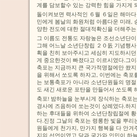
계를 담보할수 있는 강력한 힘을 가지게 
돌이켜보면 력사적인 ６월 ６일은 해마다 
민에게 봄날의 화원처럼 아름다운 미래,
양한 전도에 대한 절대적확신을 더해주는
그 이름도 전통도 자랑높은 조선소년단이
그해 어느날 소년단창립 ２０돐 기념행사
획을 친히 보아주시고 세심히 지도하시던
게 중요한것이 빠졌다고 이르시였다.그이
축포는 지금까지 큰 국가적명절에만 쐈지
을 위해서 쏘도록 하자고, 이번에는 축포
는 보통축포가 아니라 소년단원들의 명절
도 새긴 새로운 포탄을 만들어서 쏘도록 
축포! 밤하늘을 눈부시게 장식하는 축포는
경사에 즈음하여 쏘는것이 상례였다.하지
하는 후대들을 위하여 소년단창립절에 황
다.진정 그날의 축포는 령롱한 빛을 뿌리
원들에게 천가지, 만가지 행복을 다 안겨
지의 선언이였고 당과 국가와 인민이 하