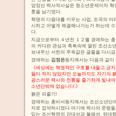
앞장선 력사적사실은 청소년문제이자 혁
훈을 남기였다.
혁명의 다음대를 키우는 사업, 조국의 미
시하고 어떻게 해결해나가는가 하는데 수
다.
지금으로부터 ４년전 １２월 경애하는 총
의 커다란 관심과 축복속에 열린 조선소
보내주신 서한의 주옥같은 글줄을 다시금
경애하는
김정은
동지께서는 다음과 같이
《세상에는 혁명적인 구호를 내들고 긍지
들이 적지 않았지만 오늘까지도 자기의 
광스러운 력사와 전통을 줄기차게 빛내여
소년단밖에 없습니다.》
붉은 피줄기!
경애하는 총비서동지께서는 조선소년단의 
자로 집약하시였다.여기에 력사의 준령들
있는 조선혁명의 강대성과 불패성, 위대함