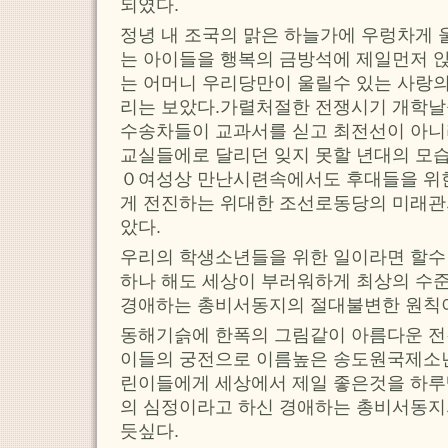
되였다.
정녕 내 조국의 맑은 하늘가에 우렁차게
는 아이들을 행복의 금방석에 제일먼저 
는 어머니 우리당만이 울릴수 있는 사랑의
리는 보았다.가렬처절한 전쟁시기 개학날
수송차들이 교과서를 싣고 최전선이 아니
교실들에로 달리던 잊지 못할 년대의 모습
０여성상 만난시련속에서도 후대들을 위한
게 전진하는 위대한 조선로동당의 미래관
았다.
우리의 학생소년들을 위한 일이라면 할수
하나 해도 세상이 부러워하게 최상의 수
경애하는 총비서동지의 절대불변한 원칙
동해기슭에 한폭의 그림같이 아름다운 전
이들의 궁전으로 이름높은 송도원국제소
린이들에게 세상에서 제일 좋은것을 하
의 심정이라고 하신 경애하는 총비서동지
듯싶다.