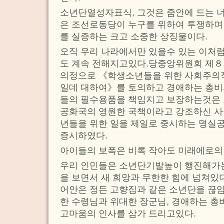
소년단열성자표식, 그것은 줌안에 드는 
은 조선로동당이 누구를 위하여 투쟁하며
를 실증하는 크고 소중한 상징물이다.
오직 우리 나라에서만 있을수 있는 이처
도 계속 전해지고있다.당중앙위원회 제
의정으로 《학생소년들을 위한 사회주의
일데 대하여》를 토의하고 경애하는 총비
들의 필수용품을 책임지고 보장하는것은 
공화국의 영원한 국책이라고 강조하신 사
년들을 위한 일을 제일로 중시하는 명실
증시하였다.
아이들의 보폭은 비록 작아도 미래에로의
우리 인민들은 소년단기발높이 행진해가
을 보면서 새 희망과 무한한 힘에 넘쳐있
어안은 정든 고향집과 같은 소년단을 끊
한 수령님과 위대한 장군님, 경애하는 
고마움의 인사를 삼가 드리고있다.