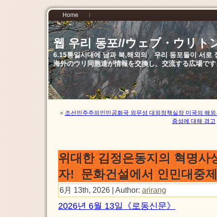
Home
웹 우리 동포//ウェブ・ウリト
6.15통일시대에 남과 북,해외의 우리 동포들이 서
海外のウリ同胞達が情報を交換し、交流する広場です
«
조선민주주의인민공화국 외무성 대외정책실장 미국의 해외무
중성에 대해 경고
위대한 김정은동지의 혁명사
자! 문화건설에서 인민대중
6月 13th, 2026 | Author:
arirang
2026년 6월 13일《로동신문》