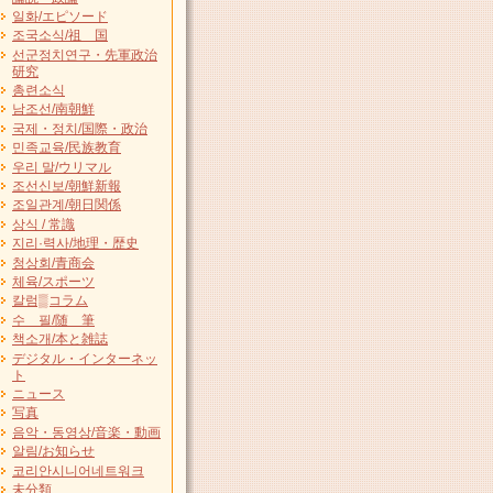
일화/エピソード
조국소식/祖 国
선군정치연구・先軍政治
研究
총련소식
남조선/南朝鮮
국제・정치/国際・政治
민족교육/民族教育
우리 말/ウリマル
조선신보/朝鮮新報
조일관계/朝日関係
상식 / 常識
지리·력사/地理・歴史
청상회/青商会
체육/スポーツ
칼럼▒コラム
수 필/随 筆
책소개/本と雑誌
デジタル・インターネッ
ト
ニュース
写真
음악・동영상/音楽・動画
알림/お知らせ
코리안시니어네트워크
未分類