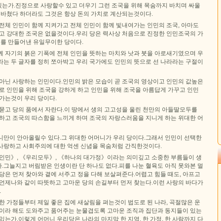
는가.진정으로 사랑할수 있고 더우기 그런 조국을 위해 목숨까지 바치며 싸울
 바쳤다 하더라도 그것은 항상 돈의 가치로 계산되는것이다.
전체 인민이 함께 지켜가고 전체 인민이 함께 빛내여가는 인민의 조국, 아마도
하고 강대한 조국은 없을것이다.우리 당은 력사상 처음으로 진정한 인민조국의 가
체를 만들어낸 유일무이한 당이다.
께 자기의 붉은 기폭에 전체 인민을 뜻하는 마치와 낫과 붓을 아로새기였으며 우
라는 두 글자를 정히 쪼아박고 우리 국가에도 인민의 뜻으로 선 나라라는 구절이
름아닌 사랑하는 인민이다.인민의 밝은 모습이 곧 조국의 영상이고 인민의 값높은
로 인민을 위해 조국을 강하게 하고 인민을 위해 조국을 아름답게 가꾸고 인민
가는것이 우리 당이다.
 묻고 당의 품에서 자란다.이 땅에서 생의 고고성을 울린 천만의 아들딸모두를
 하고 조국의 따스함을 느끼게 하며 조국의 자랑스러움을 지니게 하는 위대한 어
니만이 안아올릴수 있다.그 위대한 어머니가 우리 당이다.그래서 인민이 선택한
사랑하고 사회주의에 대한 억센 신념을 목숨처럼 간직한것이다.
 인민》, 《우리모두》, 《하나의 대가정》이라는 의미깊고 소중한 부름들이 생
.그늘지고 버림받은 인생이란 단 하나도 없다.피를 나눈 혈육도 아직 못와본 멀
당은 먼저 찾아와 곁에 서주고 정을 다해 보살펴준다.어렵고 힘들 때도, 아프고
 언제나와 같이 따뜻하고 고마운 당의 손길부터 먼저 찾는다.이런 사랑의 바다가
.
한 가정들부터 제일 좋은 집에 새살림을 펴는것이 법도로 된 나라, 곡절많은 운
픔이라 해도 도와주고 품어주는 눈물겹도록 고마운 조직과 집단과 동지들이 있는
있는가.이렇게 어머니 우리당은 나라의 마지막 한 지역, 한 가정, 한 사람까지 다