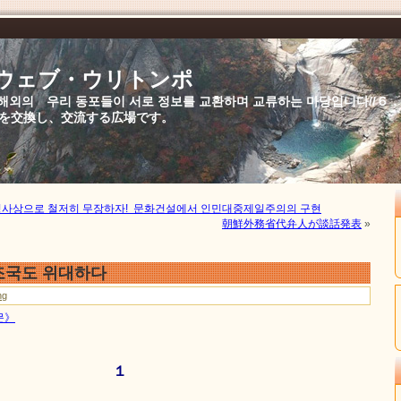
//ウェブ・ウリトンポ
북,해외의 우리 동포들이 서로 정보를 교환하며 교류하는 마당입니다//
を交換し、交流する広場です。
명사상으로 철저히 무장하자! 문화건설에서 인민대중제일주의의 구현
朝鮮外務省代弁人が談話発表
»
 조국도 위대하다
ng
문》
１