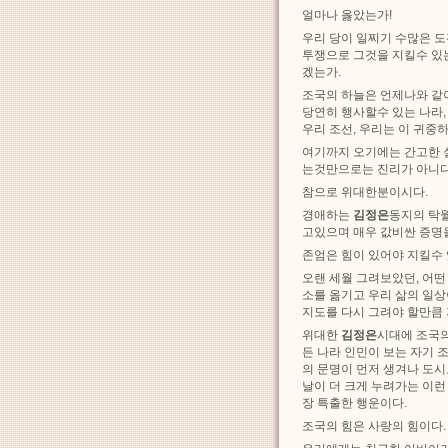
얼마나 옳았는가!
우리 당이 일찌기 수많은 
투쟁으로 그것을 지킬수 있
겠는가.
조국의 하늘은 언제나와 같
당연히 행사할수 있는 나라
우리 조선, 우리는 이 귀중
여기까지 오기에는 간고한 
는것만으로는 진리가 아니다
참으로 위대한분이시다.
경애하는
김정은
동지의 탁월
고있으며 매우 값비싼 증명
존엄은 힘이 있어야 지킬수
오랜 세월 그려보았던, 어
소를 옮기고 우리 삶의 일상
지도를 다시 그려야 할만큼
위대한
김정은
시대에 조국의
든 나라 인민이 보는 자기 
의 문명이 먼저 생겨나 도
날이 더 크게 누려가는 이
장 특출한 행운이다.
조국의 힘은 사랑의 힘이다.