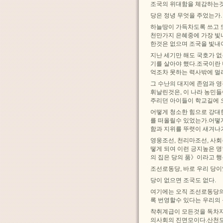
조국의 위대함을 체감하는것
당은 정녕 무엇을 주었는가.
하늘땅이 가득차도록 쓰고 또
천만가지 은혜중에 가장 빛나
한것은 없으며 조국을 빛내
지난 세기만 해도 국호가 없
기를 살아야 했다.조국이란
억조차 못하는 력사밖에 멀
그 수난의 대지에 존엄과 영
휘날린것은, 이 나라 농민
주리던 아이들이 학교길에 오
어떻게 청소한 힘으로 강대
를 떠올릴수 있었는가.어떻
함과 지위를 뚜렷이 새겨나
영웅조선, 천리마조선, 사회
떻게 되여 이런 긍지높은 
의 집은 당의 품》이라고 행
조선로동당, 바로 우리 당이
당이 없으면 조국도 없다.
여기에는 오직 조선로동당의
록 번영할수 있다는 우리의
착취계급이 모든것을 독차지
의사회의 진면모이다.산천도