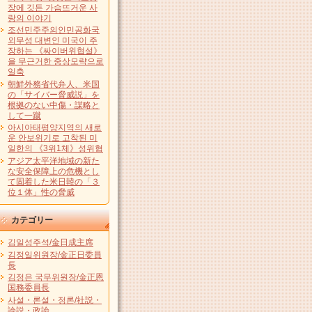
장에 깃든 가슴뜨거운 사
랑의 이야기
조선민주주의인민공화국
외무성 대변인 미국이 주
장하는 《싸이버위협설》
을 무근거한 중상모략으로
일축
朝鮮外務省代弁人、米国
の「サイバー脅威説」を
根拠のない中傷・謀略と
して一蹴
아시아태평양지역의 새로
운 안보위기로 고착된 미
일한의 《3위1체》성위협
アジア太平洋地域の新た
な安全保障上の危機とし
て固着した米日韓の「３
位１体」性の脅威
カテゴリー
김일성주석/金日成主席
김정일위원장/金正日委員
長
김정은 국무위원장/金正恩
国務委員長
사설・론설・정론/社説・
論説・政論