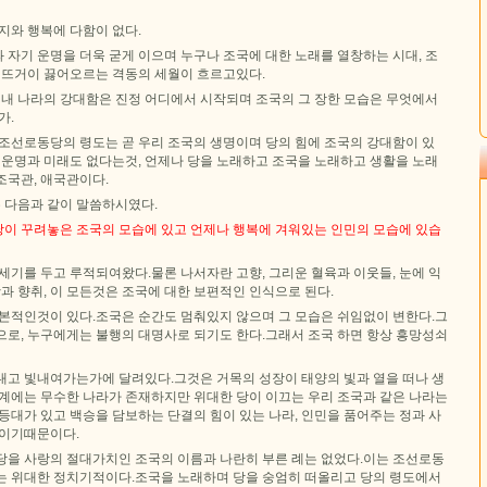
지와 행복에 다함이 없다.
자기 운명을 더욱 굳게 이으며 누구나 조국에 대한 노래를 열창하는 시대, 조
이 뜨거이 끓어오르는 격동의 세월이 흐르고있다.
 내 나라의 강대함은 진정 어디에서 시작되며 조국의 그 장한 모습은 무엇에서
가.
.조선로동당의 령도는 곧 우리 조국의 생명이며 당의 힘에 조국의 강대함이 있
 운명과 미래도 없다는것, 언제나 당을 노래하고 조국을 노래하고 생활을 노래
조국관, 애국관이다.
 다음과 같이 말씀하시였다.
이 꾸려놓은 조국의 모습에 있고 언제나 행복에 겨워있는 인민의 모습에 있습
세기를 두고 루적되여왔다.물론 나서자란 고향, 그리운 혈육과 이웃들, 눈에 익
맛과 향취, 이 모든것은 조국에 대한 보편적인 인식으로 된다.
근본적인것이 있다.조국은 순간도 멈춰있지 않으며 그 모습은 쉬임없이 변한다.그
으로, 누구에게는 불행의 대명사로 되기도 한다.그래서 조국 하면 항상 흥망성쇠
내고 빛내여가는가에 달려있다.그것은 거목의 성장이 태양의 빛과 열을 떠나 생
세계에는 무수한 나라가 존재하지만 위대한 당이 이끄는 우리 조국과 같은 나라는
등대가 있고 백승을 담보하는 단결의 힘이 있는 나라, 인민을 품어주는 정과 사
국이기때문이다.
당을 사랑의 절대가치인 조국의 이름과 나란히 부른 례는 없었다.이는 조선로동
는 위대한 정치기적이다.조국을 노래하며 당을 숭엄히 떠올리고 당의 령도에서