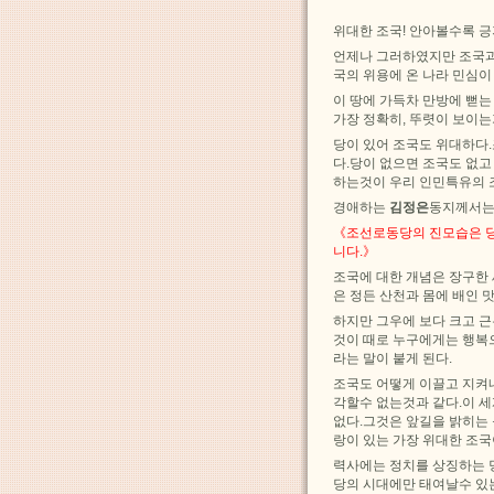
위대한 조국! 안아볼수록 긍
언제나 그러하였지만 조국과 
국의 위용에 온 나라 민심
이 땅에 가득차 만방에 뻗는
가장 정확히, 뚜렷이 보이는
당이 있어 조국도 위대하다
다.당이 없으면 조국도 없고
하는것이 우리 인민특유의 
경애하는
김정은
동지께서는
《조선로동당의 진모습은 당
니다.》
조국에 대한 개념은 장구한 
은 정든 산천과 몸에 배인 
하지만 그우에 보다 크고 
것이 때로 누구에게는 행복
라는 말이 붙게 된다.
조국도 어떻게 이끌고 지켜
각할수 없는것과 같다.이 
없다.그것은 앞길을 밝히는 
랑이 있는 가장 위대한 조
력사에는 정치를 상징하는 
당의 시대에만 태여날수 있