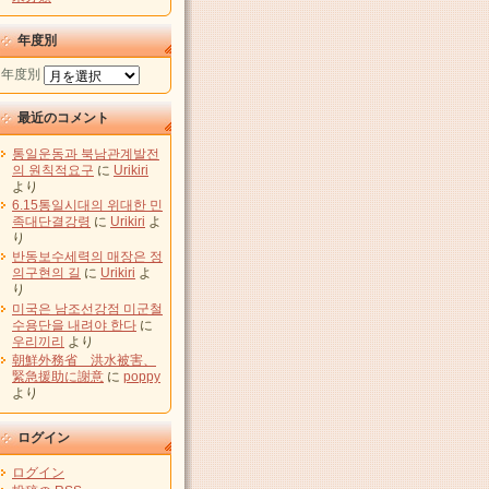
年度別
年度別
最近のコメント
통일운동과 북남관계발전
의 원칙적요구
に
Urikiri
より
6.15통일시대의 위대한 민
족대단결강령
に
Urikiri
よ
り
반동보수세력의 매장은 정
의구현의 길
に
Urikiri
よ
り
미국은 남조선강점 미군철
수용단을 내려야 한다
に
우리끼리
より
朝鮮外務省 洪水被害、
緊急援助に謝意
に
poppy
より
ログイン
ログイン