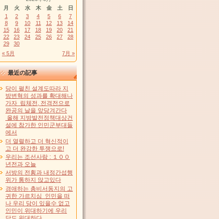
月
火
水
木
金
土
日
1
2
3
4
5
6
7
8
9
10
11
12
13
14
15
16
17
18
19
20
21
22
23
24
25
26
27
28
29
30
« 5月
7月 »
最近の記事
당이 펼친 설계도따라 지
방변혁의 성과를 확대해나
가자 립체전, 전격전으로
완공의 날을 앞당겨간다
올해 지방발전정책대상건
설에 참가한 인민군부대들
에서
더 열렬하고 더 혁신적이
고 더 완강한 투쟁으로!
우리는 조선사람 : １００
년전과 오늘
서방의 전횡과 내정간섭행
위가 통하지 않고있다
경애하는 총비서동지의 고
귀한 가르치심 인민을 떠
나 우리 당이 있을수 없고
인민이 위대하기에 우리
당도 위대하다