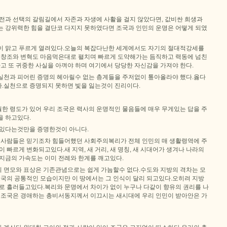
도전과 선택의 갈림길에서 자존과 자생에 사활을 걸지 않았다면, 값비싼 희생과
는 강위력한 힘을 결단코 다지지 못하였다면 조국과 인민의 운명은 어떻게 되였
이 맑고 푸르게 열려있다.오늘의 복잡다난한 세계에서도 자기의 절대적강세를
, 창조와 변혁도 마음먹은대로 펼치며 빠르게 도약해가는 듬직하고 력동에 넘친
하고 또 귀중한 사실을 아껴야 하며 여기에서 당당한 자신감을 가져야 한다.
실천과 피어린 증명의 헤아릴수 없는 층계들을 주저없이 톺아올라야 했다.옳다
.실천으로 증명되지 못하면 빛을 잃는것이 진리이다.
한 령도가 있어 우리 조국은 력사의 운명적인 물음들에 매우 무게있는 답을 주
을 하고있다.
 있다는것만을 증명한것이 아니다.
떤 사람들은 믿기조차 힘들어했던 사회주의복리가 전체 인민의 매 생활령역에 주
이 빠르게 변화되고있다.새 지역, 새 거리, 새 명칭, 새 시대어가 생겨나 나라의
 지금의 가속도는 이미 전례와 한계를 깨고있다.
 면모와 표상은 기존관념으로는 쉽게 가늠할수 없다.수도와 지방의 격차는 모
조국의 공통적인 모습이지만 이 땅에서는 그 인식이 달리 되고있다.오히려 지방
시로 흘러들고있다.복리와 문명에서 차이가 없이 누구나 다같이 향유의 권리를 나
런 조국은 경애하는 총비서동지께서 이끄시는 새시대에 우리 인민이 받아안은 가