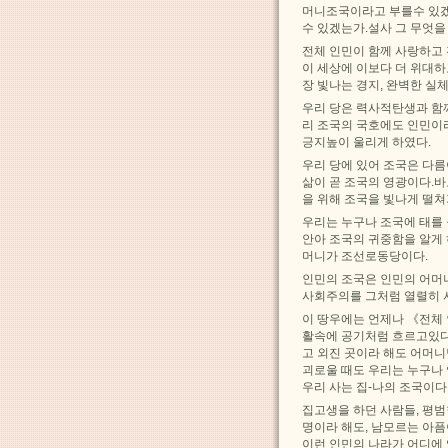
머니조국이라고 부를수 있겠
수 있겠는가.설사 그 무엇을
전체 인민이 함께 사랑하고 
이 세상에 이보다 더 위대
장 빛나는 경지, 완벽한 실
우리 당은 력사적탄생과 함
리 조국의 국호에도 인민이
긍지높이 울리게 하였다.
우리 당에 있어 조국은 다
삶이 곧 조국의 영광이다.바
을 위해 조국을 빛나게 떨쳐
우리는 누구나 조국에 태를
안아 조국의 귀중함을 알게
머니가 조선로동당이다.
인민의 조국은 인민의 어머
사회주의를 그처럼 열렬히 
이 땅우에는 언제나 《전체
활속에 공기처럼 흐르고있다
고 외진 곳이라 해도 어머니
괴로울 때도 우리는 누구나
우리 사는 집-나의 조국이다
집고생을 하던 사람들, 평범
명이라 해도, 남모르는 아
이런 인민의 나라가 어디에 