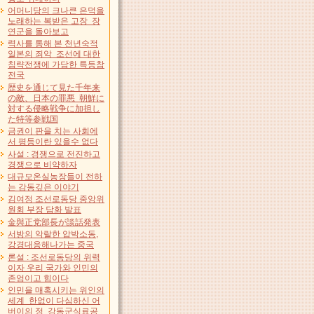
어머니당의 크나큰 은덕을
노래하는 복받은 고장 장
연군을 돌아보고
력사를 통해 본 천년숙적
일본의 죄악 조선에 대한
침략전쟁에 가담한 특등참
전국
歴史を通じて見た千年来
の敵、日本の罪悪 朝鮮に
対する侵略戦争に加担し
た特等参戦国
금권이 판을 치는 사회에
서 평등이란 있을수 없다
사설 : 경쟁으로 전진하고
경쟁으로 비약하자
대규모온실농장들이 전하
는 감동깊은 이야기
김여정 조선로동당 중앙위
원회 부장 담화 발표
金與正党部長が談話発表
서방의 악랄한 압박소동,
강경대응해나가는 중국
론설 : 조선로동당의 위력
이자 우리 국가와 인민의
존엄이고 힘이다
인민을 매혹시키는 위인의
세계 한없이 다심하신 어
버이의 정 강동군식료공