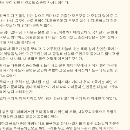
은 우리 인민의 깊고도 소중한 사상감정이다.
 써도 다 전할길 없는 참으로 위대하고 귀중한 모든것을 다 주었다.당이 준 그
는 하나, 그것이 바로 조국이다.조국우에 그 무엇도 설수 없다.조국보다 귀중
이는것보다 더 위대한 공적은 없다.
는 땅이였다.땅과 자원은 물론 말과 글, 이름까지 빼앗긴채 망국지탄의 근 반세
 너무도 병약하고 짓눌린 눈물과 아픔의 산천이였고 조선사람은 세상이 전혀 기
리 밀려나있는 존재였다.
광의 새 국호가 빛을 뿌리고 그 어두웠던 하늘에 솟는 해와 같이 찬연한 국기가
들이 제땅을 받아안고 근로인민이 새 공장과 산업의 주인으로 들어서고 헐벗고 굶
르는 새 나라, 새 생활은 과연 어떻게 이루어진것인가.
한 적을 타승한 전승신화를 만들어내고 전후 재더미우에서 기적의 천리마시대
게 자기의 제도와 운명을 굳건히 수호하고 오늘은 세계정치지도우에 당당한 명
가고있는가.
주의조선, 주체조선, 강대한 조선… 매 력사적시기마다 우리 조국에는 과연 어
명함들이 문패처럼 빛나게 되였으며 이 나라의 아이들과 인민들은 다같이 《우리
복에 넘쳐 노래하는가.
였다.우리 당의 예지이고 우리 당의 천신만고이며 우리 당의 억세인 힘이였다.
 붉은 당기아래에서만 우리 공화국이 인민의 조국, 사회주의조국으로 무궁토
 운명적인 체험과 믿음이 응축되여있다.
하고 근로대중은 제땅임에도 불구하고 천대와 멸시를 피할수 없는것이 자본주
 자원도 부자들의것으로 화한 나라를 두고 과연 절대다수의 인민이 자기의 어