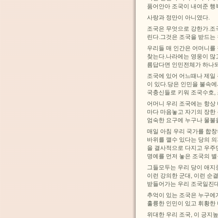
품어안아 조국이 내여준 행복
사랑과 정만이 아니였다.
조국은 무엇으로 강한가.조
린다.그것은 조국을 받드는
우리들 매 인간은 어머니를
찾는다.나라에는 영웅이 많
름답다면 인민전체가 하나되
조국에 있어 어느때나 제일 
이 있다.당은 인민을 불속
국충신들로 키워 조국수호,
어머니 우리 조국에는 항상 
마다 마음놓고 자기의 장한
엄숙한 요구에 누구나 물불
매일 아침 우리 국가를 합
바위를 깰수 있다는 당의 
을 결사적으로 다지고 우주
명예를 먼저 놓은 조국의 
그들모두는 우리 당이 애지
이런 강의한 군대, 이런 순
받들어가는 우리 조국일진대
추억이 있는 조국은 누구에
훌륭한 인민이 있고 휘황한 
위대한 우리 조국, 이 긍지