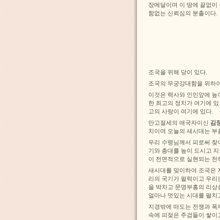
장메달이며 이 땅에 끝없이
함없는 신뢰심의 분출이다.
조국을 위해 당이 있다.
조국의 무궁강대함을 위하여
이것은 력사와 인민앞에 높
한 최고의 정치가 여기에 있
고의 사랑이 여기에 있다.
만고절세의 애국자이신
김
치이며 오늘의 새시대는 부
우리 수령님께서 피로써 찾
기와 총대를 높이 드시고 지
이 전면적으로 실현되는 천
새시대를 맞이하여 조국은 
리의 국기가 펄럭이고 우리
을 박차고 문명부흥의 리상실
얼마나 멋있는 시대를 펼치
지경밖에 떠도는 전쟁과 폭
속에 피젖은 주검들이 쌓이