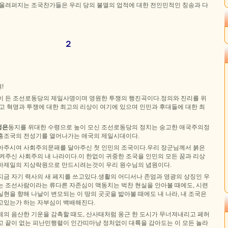
 울려퍼지는 조국찬가들은 우리 당의 불멸의 업적에 대한 전인민적인 칭송과 다
２
!
이 든 조선로동당의 제일사명이며 영원한 투쟁의 행진곡이다.정의와 진리를 위
고 혁명과 투쟁에 대한 최고의 리상이 여기에 있으며 인민과 후대들에 대한 최
정은
동지를 위대한 수령으로 높이 모신 조선로동당의 정치는 숭고한 애국주의정
흥조국의 전성기를 열어나가는 애국의 제일시대이다.
아주시여 사회주의문패를 달아주신 첫 인민의 조국이다.우리 장군님께서 붉은
켜주신 사회주의 내 나라이다.이 한없이 귀중한 조국을 인민의 모든 꿈과 리상
하제일의 지상락원으로 만드시려는것이 우리 원수님의 념원이다.
지금 자기 력사의 새 페지를 쓰고있다.생활의 어디서나 존엄과 영광의 상징인 우
는 조선사람이라는 류다른 자존심이 맥동치는 벅찬 현실을 안아볼 때에도, 시련
현을 향해 나날이 변모되는 이 땅의 곳곳을 밟아볼 때에도 내 나라, 내 조국은
고있는가 하는 자부심이 백배해진다.
제의 음산한 기운을 감촉할 때도, 산사태처럼 옹근 한 도시가 무너져내리고 페허
고 끝이 없는 피난민행렬이 인간띠마냥 정처없이 대륙을 감아도는 이 모든 놀라