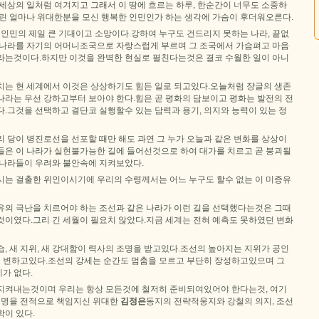
세상의 일처럼 여겨지고 그래서 이 땅에 흐르는 하루, 한순간이 너무도 소중하
우린 얼마나 위대한분을 모신 행복한 인민인가 하는 생각에 가슴이 후더워오른다.
 인민의 제일 큰 기대이고 소망이다.강하여 누구도 건드리지 못하는 나라, 끝없
 나라를 자기의 어머니조국으로 자랑스럽게 부르며 그 조국에서 가슴펴고 마음
라는것이다.하지만 이것을 완벽한 현실로 펼친다는것은 결코 수월한 일이 아니
치는 현 세계에서 이것은 상상하기도 힘든 일로 되고있다.오늘처럼 쟝글의 생존
나라는 우선 강하고부터 보아야 한다.힘은 곧 평화의 담보이고 평화는 발전의 전
.그것을 선택하고 결단코 실행할수 있는 담력과 용기, 의지와 능력이 있는 정
 당이 병진로선을 선포할 때만 해도 과연 그 누가 오늘과 같은 변화를 상상이
들은 이 나라가 실현불가능한 길에 들어선것으로 하여 대가를 치르고 곧 붕괴될
 나라들이 우려와 불안속에 지켜보았다.
시는 걸출한 위인이시기에 우리의 수령께서는 어느 누구도 할수 없는 이 미증유
유의 극난을 치르어야 하는 조선과 같은 나라가 이런 길을 선택했다는것은 그때
것이였다.그리 긴 세월이 필요치 않았다.지금 세계는 전혀 예측도 못하였던 변화
습, 새 지위, 새 강대함이 력사의 조명을 받고있다.조선의 높아지는 지위가 공인
변하고있다.조선의 강세는 순간도 멈춤을 모르고 부단히 장성하고있으며 그
가 없다.
지켜내는것이며 우리는 항상 모든것에 철저히 준비되여있어야 한다는것, 여기
 운명을 전적으로 책임지신 위대한
김정은
동지의 전략적웅지와 강철의 의지, 조선
학이 있다.