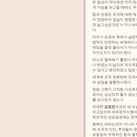
운 참상이 우리에겐 마치 딴
게 가슴을 파고들 때에도 
힘과 번영은 조국에 대한 매
이 번영하여 앞날이 창창한
껏 살고싶은것은 누구나 바
다.
더우기 강권과 폭제가 살판
법칙이 만연하는 세계에서 
제임을 결코 몰라서가 아니다
치지도자가 있어야 한다.
어느덧 열세해가 흘렀다.우리
나 하였는가.실지로 적수국
수 있다고 호언하였고 많은
세계에 오직 한분밖에 안계
의 성업을 결행하시였다.
정말 그랬다.그처럼 사상초
로서는 상상조차 할수 없는
를 보고있지 않는가.
위대한
김정은
조선의 새 모
되고있으며 세계정치지형이 
독보적인 상승일로에는 한계
평화는 바라는것이 아니라 
에 조국과 인민, 후대들의
로동당의 주체적인 힘의 철