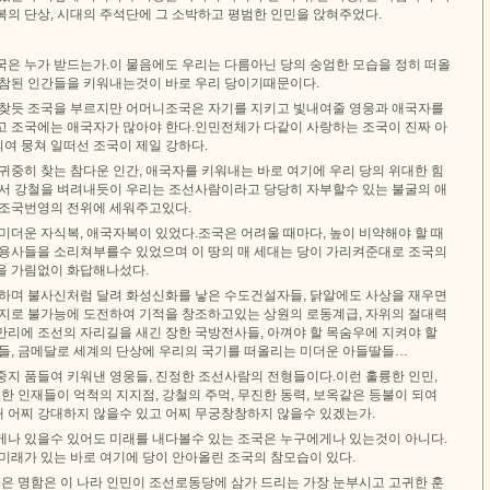
의 단상, 시대의 주석단에 그 소박하고 평범한 인민을 앉혀주었다.
국은 누가 받드는가.이 물음에도 우리는 다름아닌 당의 숭엄한 모습을 정히 떠올
 참된 인간들을 키워내는것이 바로 우리 당이기때문이다.
 찾듯 조국을 부르지만 어머니조국은 자기를 지키고 빛내여줄 영웅과 애국자를
고 조국에는 애국자가 많아야 한다.인민전체가 다같이 사랑하는 조국이 진짜 아
여 뭉쳐 일떠선 조국이 제일 강하다.
귀중히 찾는 참다운 인간, 애국자를 키워내는 바로 여기에 우리 당의 위대한 힘
에서 강철을 벼려내듯이 우리는 조선사람이라고 당당히 자부할수 있는 불굴의 애
 조국번영의 전위에 세워주고있다.
미더운 자식복, 애국자복이 있었다.조국은 어려울 때마다, 높이 비약해야 할 때
 용사들을 소리쳐부를수 있었으며 이 땅의 매 세대는 당이 가리켜준대로 조국의
을 가림없이 화답해나섰다.
창하며 불사신처럼 달려 화성신화를 낳은 수도건설자들, 닭알에도 사상을 재우면
의지로 불가능에 도전하여 기적을 창조하고있는 상원의 로동계급, 자위의 절대력
만리에 조선의 자리길을 새긴 장한 국방전사들, 아껴야 할 목숨우에 지켜야 할
별들, 금메달로 세계의 단상에 우리의 국기를 떠올리는 미더운 아들딸들…
중지 품들여 키워낸 영웅들, 진정한 조선사람의 전형들이다.이런 훌륭한 인민,
결한 인재들이 억척의 지지점, 강철의 주먹, 무진한 동력, 보옥같은 등불이 되여
 어찌 강대하지 않을수 있고 어찌 무궁창창하지 않을수 있겠는가.
게나 있을수 있어도 미래를 내다볼수 있는 조국은 누구에게나 있는것이 아니다.
미래가 있는 바로 여기에 당이 안아올린 조국의 참모습이 있다.
높은 명함은 이 나라 인민이 조선로동당에 삼가 드리는 가장 눈부시고 고귀한 훈