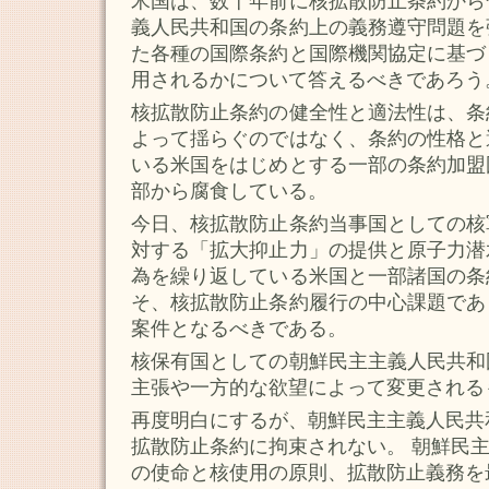
米国は、数十年前に核拡散防止条約から
義人民共和国の条約上の義務遵守問題を
た各種の国際条約と国際機関協定に基づ
用されるかについて答えるべきであろう
核拡散防止条約の健全性と適法性は、条
よって揺らぐのではなく、条約の性格と
いる米国をはじめとする一部の条約加盟
部から腐食している。
今日、核拡散防止条約当事国としての核
対する「拡大抑止力」の提供と原子力潜
為を繰り返している米国と一部諸国の条
そ、核拡散防止条約履行の中心課題であ
案件となるべきである。
核保有国としての朝鮮民主主義人民共和
主張や一方的な欲望によって変更される
再度明白にするが、朝鮮民主主義人民共
拡散防止条約に拘束されない。 朝鮮民
の使命と核使用の原則、拡散防止義務を