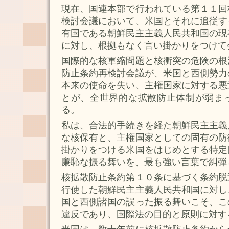
現在、国連本部で行われている第１１回
検討会議において、米国とそれに追従す
有国である朝鮮民主主義人民共和国の現
に対し、根拠もなく言い掛かりをつけて
国際的な核軍縮問題と核衝突の危険の根
防止条約再検討会議が、米国と西側勢力
本来の使命を失い、主権国家に対する悪
とが、全世界的な拡散防止体制が弱ま
る。
私は、合法的手続きを経た朝鮮民主主義
な核保有と、主権国家としての固有の防
掛かりをつける米国をはじめとする特定
廉恥な振る舞いを、最も強い言葉で糾弾
核拡散防止条約第１０条に基づく条約脱
行使した朝鮮民主主義人民共和国に対し
国と西側諸国の誤った振る舞いこそ、こ
違反であり、国際法の目的と原則に対す