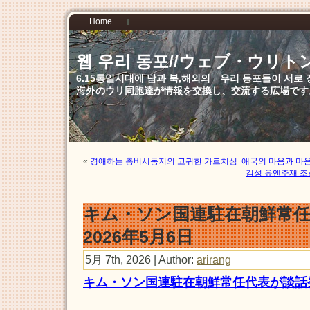
Home
웹 우리 동포//ウェブ・ウリト
6.15통일시대에 남과 북,해외의 우리 동포들이 서
海外のウリ同胞達が情報を交換し、交流する広場です
«
경애하는 총비서동지의 고귀한 가르치심 애국의 마음과 마음
김성 유엔주재 
キム・ソン国連駐在朝鮮常
2026年5月6日
5月 7th, 2026 | Author:
arirang
キム・ソン国連駐在朝鮮常任代表が談話発表