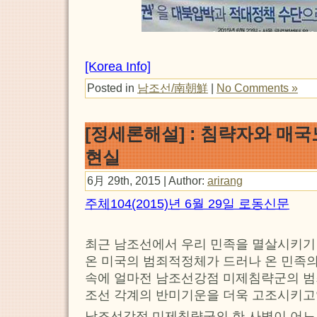
[Korea Info]
Posted in
남조선/南朝鮮
|
No Comments »
[정세론해설] : 침략자와 매
현실
6月 29th, 2015 | Author:
arirang
주체104(2015)년 6월 29일 로동신문
최근 남조선에서 우리 민족을 멸살시키기
온 미국의 범죄적정체가 드러나 온 민족
속에 얼마전 남조선강점 미제침략군의 범
조선 각계의 반미기운을 더욱 고조시키고
남조선강점 미제침략군의 한 사병이 어느 