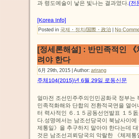
과 령도예술이 낳은 빛나는 결과였다.
(전
[Korea Info]
Posted in
국제・정치/国際・政治
|
No Comme
[정세론해설] : 반민족적인 
려야 한다
6月 29th, 2015 | Author:
arirang
주체104(2015)년 6월 29일 로동신문
얼마전 조선민주주의인민공화국 정부는 
민족적화해와 단합의 전환적국면을 열
터 력사적인 ６.１５공동선언발표 １５돐
다.성명에서는 남조선당국이 북남사이에 
제통일》을 추구하지 말아야 한다는데 대
것은 남조선괴뢰당국의 악랄한 《체제통