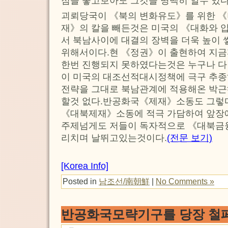
점을 놓고보아도 그것을 명백히 알수 있다
괴뢰당국이 《북의 변화유도》를 위한 《
재》의 칼을 빼든것은 미국의 《대화와
서 북남사이에 대결의 장벽을 더욱 높이
위해서이다.현 《정권》이 출현하여 지금
한번 진행되지 못하였다는것은 누구나 다
이 미국의 대조선적대시정책에 극구 추
전략을 그대로 북남관계에 적용해온 박
할것 없다.반공화국《제재》소동도 그렇
《대북제재》소동에 적극 가담하여 앞장
주제넘게도 저들이 독자적으로 《대북금
리치며 날뛰고있는것이다.
(전문 보기)
[Korea Info]
Posted in
남조선/南朝鮮
|
No Comments »
반공화국모략기구를 당장 철