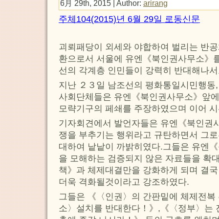
6月 29th, 2015 | Author:
arirang
주체104(2015)년 6월 29일 로동신문
괴뢰패당이 외세와 야합하여 벌리는 반
환으로서 서울에 유엔《북인권사무소》를
선의 각계층 인민들이 강력히 반대해나서
지난 ２３일 남조선의 평화통일시민행동,
사회단체들은 유엔《북인권사무소》앞에
모략기구의 페쇄를 주장하였으며 이어 시
기자회견에서 발언자들은 유엔《북인권
쟁을 부추기는 행위라고 규탄하면서 그로
대하여 낱낱이 까밝히였다.그들은 유엔
을 모해하는 검증되지 않은 자료들을 
책》과 체제대결만을 강화하게 되며 결국
더욱 격화될것이라고 강조하였다.
그들은 《〈인권〉의 간판밑에 체제전복
소〉설치를 반대한다！》,《〈정부〉는 