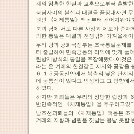
계의 엄혹한 현실과 교훈으로부터 출발한
북남사이의 불신과 대결을 끝장내자면 무
원인 《체제통일》책동부터 걷어치워야 
북과 남에 서로 다른 사상과 제도가 존재
의한 통일은 대결과 전쟁밖에 가져올것이 
우리 당과 공화국정부는 조국통일문제를
터 출발하여 민족공동의 리익에 맞게 풀
련방제방식의 통일을 주장해왔다.이것은
라는 온 겨레의 한결같은 지지와 공감을
６.１５공동선언에서 북측의 낮은 단계의
에 공통점이 있다고 인정하고 그 방향에
하였다.
하지만 괴뢰들은 우리의 정당한 립장과 
반민족적인 《체제통일》을 추구하고있다
남조선괴뢰들의 《체제통일》책동은 조
겨레의 지향과 념원을 짓밟는 용납 못할 