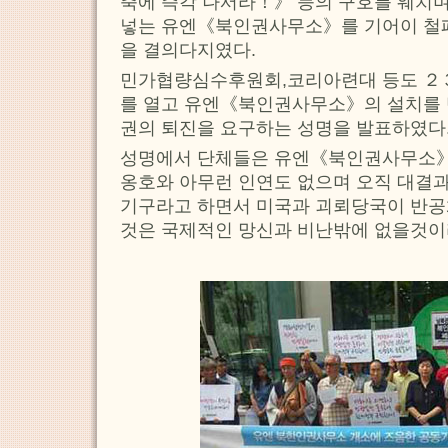
축에 즉각 나서라！》 등의 구호를 웨치
넣는 유엔《북인권사무소》를 기어이 철
을 결의다지였다.
민가협량심수후원회,코리아련대 등도 ２
를 열고 유엔《북인권사무소》의 설치를
권의 퇴진을 요구하는 성명을 발표하였다
성명에서 단체들은 유엔《북인권사무소》
옹호와 아무런 인연도 없으며 오직 대결
기구라고 하면서 미국과 괴뢰당국이 반
것은 국제적인 망신과 비난밖에 없을것이