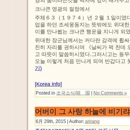
양의 품이라는것을 력사에 깊이 새겨주고
크나큰 영광의 절정에서
주체６３（１９７４）년 ２월 １일이였
업을 하던 조세웅동지는 뜻밖에도 위대한
이를 만나뵙는 크나큰 행운을 지니게 되였
위대한 장군님께서는 커다란 감격에 휩싸
친히 자리를 권하시며 《날씨가 퍽 찬데
고 따뜻이 말씀하시였다.그러시고는 동무
오늘 이렇게 처음 만나게 되여 반갑다고 
기)
[Korea Info]
Posted in
조국소식/祖 国
|
No Comments »
어버이 그 사랑 하늘에 비기랴
6月 29th, 2015 | Author:
arirang