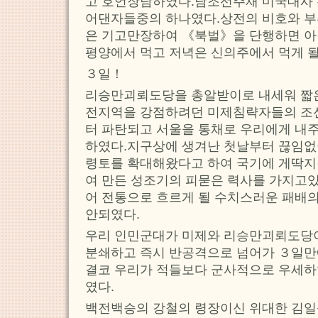
고 호언장담하였다.남조선주재 미국대사 
어댄자들중의 하나였다.상전의 비호와 
은 기고만장하여 《북벌》을 단행하면 아
평양에서 먹고 저녁은 신의주에서 먹게 
３일！
리승만괴뢰도당을 총알받이로 내세워 짧
전지역을 강점하려던 미제침략자들의 
터 파탄되고 서울을 통채로 우리에게 내주
하였다.지구상에 생겨난 첫날부터 끊임
령토를 확대해왔다고 하여 국기에 게딱지
여 만든 성조기의 피묻은 력사를 가지고있
어 전통으로 흐르게 될 수치스러운 패배의
안되였다.
우리 인민군대가 미제와 리승만괴뢰도당
분쇄하고 즉시 반공격으로 넘어가 ３일만
결코 우리가 적들보다 군사적으로 우세하
였다.
백전백승의 강철의 령장이신 위대한 김