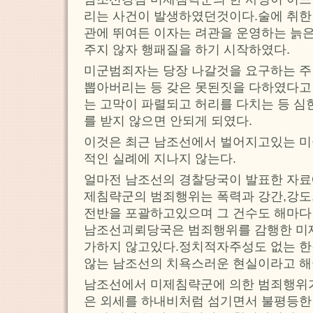
리는 사건이 발생하였던것이다.술에 취한
관에 뛰여든 이자는 려관을 운영하는 늙은
주지 않자 행패질을 하기 시작하였다.
미군범죄자는 당장 나갈것을 요구하는 
뽑아버리는 등 갖은 못된짓을 다하였다고 
는 고막이 파렬되고 허리를 다치는 등 심
를 받지 않으면 안되게 되였다.
이것은 최근 남조선에서 벌어지고있는 미
적인 실례에 지나지 않는다.
얼마전 남조선의 경찰당국이 발표한 자료
제침략군의 범죄행위는 폭력과 강간,강도
전반을 포괄하고있으며 그 건수도 해마다
남조선괴뢰당국은 범죄행위를 감행한 미
가하지 않고있다.정치적자주성도 없는 한
않는 남조선의 치욕스러운 현실이라고 해
남조선에서 미제침략군에 의한 범죄행위
은 외세를 하내비처럼 섬기면서 불평등한