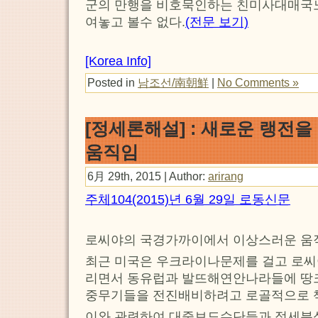
군의 만행을 비호묵인하는 친미사대매국
여놓고 볼수 없다.
(전문 보기)
[Korea Info]
Posted in
남조선/南朝鮮
|
No Comments »
[정세론해설] : 새로운 랭전
움직임
6月 29th, 2015 | Author:
arirang
주체104(2015)년 6월 29일 로동신문
로씨야의 국경가까이에서 이상스러운 움
최근 미국은 우크라이나문제를 걸고 로씨
리면서 동유럽과 발뜨해연안나라들에 땅크
중무기들을 전진배비하려고 로골적으로 
이와 관련하여 대중보도수단들과 정세분