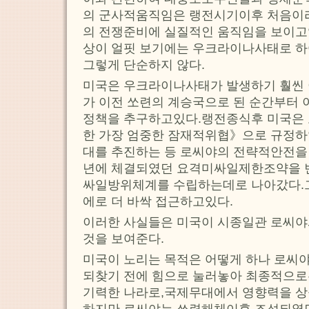
의 군사적움직임은 랭전시기이후 처음이
의 전쟁준비에 실질적인 움직임을 보이고
상이 얼핏 보기에는 우크라이나사태로 하
그렇게 단순하지 않다.
미국은 우크라이나사태가 발생하기 훨씬 
가 이전 쏘련의 계승국으로 된 순간부터 
정책을 추구하고있다.랭전종식후 미국은 
한 가장 엄중한 잠재적위협》으로 규정
대를 추진하는 등 로씨야의 전략적안전을
년에 체결되였던 요격미싸일제한조약을 
싸일방위체계를 수립하는데로 나아갔다.
에로 더 바싹 접근하고있다.
이러한 사실들은 미국이 시종일관 로씨
것을 보여준다.
미국이 노리는 목적은 어떻게 하나 로씨
되찾기 전에 힘으로 눌러놓아 최종적으로
기력한 나라로,국제무대에서 영향력을 상
하지만 로씨야는 쏘련해체이후 조성되였