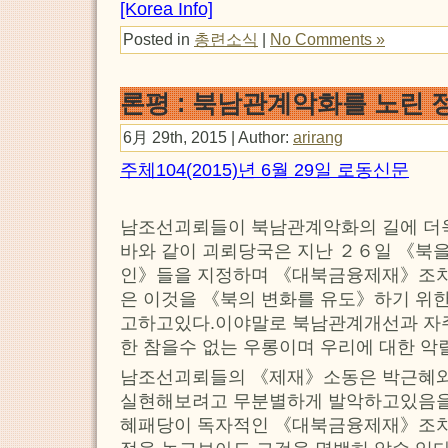
[Korea Info]
Posted in
총련소식
|
No Comments »
론평 : 북남관계악화를 노린
6月 29th, 2015 | Author:
arirang
주체104(2015)년 6월 29일 로동신문
남조선괴뢰들이 북남관계악화의 길에 더
바와 같이 괴뢰당국은 지난 ２６일 《북
인》들을 지정하며 《대북금융제재》조
은 이것을 《북의 변화를 유도》하기 위한
고하고있다.이야말로 북남관계개선과 자주
한 참을수 없는 우롱이며 우리에 대한 악
남조선괴뢰들의 《제재》소동은 박근혜
실현해보려고 무분별하게 발악하고있음을
혜패당이 독자적인 《대북금융제재》조치