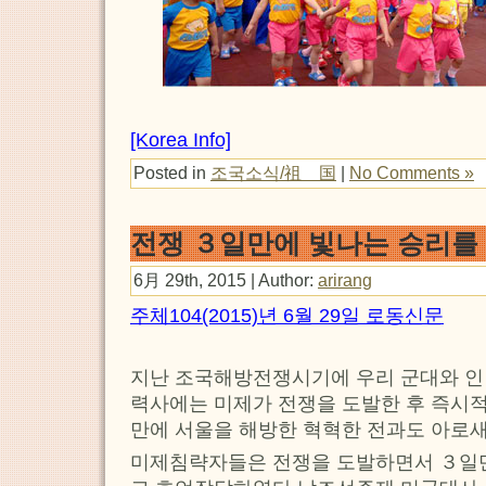
[Korea Info]
Posted in
조국소식/祖 国
|
No Comments »
전쟁 ３일만에 빛나는 승리를
6月 29th, 2015 | Author:
arirang
주체104(2015)년 6월 29일 로동신문
지난 조국해방전쟁시기에 우리 군대와 인
력사에는 미제가 전쟁을 도발한 후 즉시
만에 서울을 해방한 혁혁한 전과도 아로
미제침략자들은 전쟁을 도발하면서 ３일