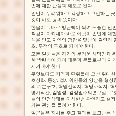
민에 대한 관점과 태도로 된다.
인민이 두려워하고 걱정하고 고민하는 곳
것이 바로 당의 뜻이다.
한몸이 그대로 방탄벽이 되여 귀중한 인민
척같이 지켜내자.바로 이것이 인민에 대한
심을 안고 자연의 광란을 맞받아 결연히 
호, 투쟁의 구호로 되여야 한다.
모든 일군들은 자기의 무거운 사명감과 
한 방탄벽이 되여 태풍과 큰물로부터 자기
지켜내야 한다.
무엇보다도 지역과 단위들에 모신 위대한
초상화, 동상, 절세위인들의 영상을 형상
의 기본구호, 혁명전적지, 혁명사적지, 
명사적관,
김일성
–
김정일
주의연구실, 구
들의 안전상태를 다시한번 확인하고 철저
가는 관심을 돌려야 한다.
일군들은 지시를 주고 결과를 보고받는 