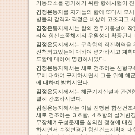
기동요소를 평가하기 위한 항해시험이 진
김정은
동지를 자기들의 함에 또다시 모시
병들의 감격과 격정은 비상히 고조되고 
김정은
동지께서는 함의 전투기동성이 작
리식 함선조종체계의 우월성이 확증된데 
김정은
동지께서는 구축함의 작전취역을 
진척되고있는데 대하여 평가하시고 계획대
도할데 대하여 명령하시였다.
김정은
동지께서는 새로 건조하는 신형구
무에 대하여 규제하시면서 그를 위해 해
에 대하여 밝히시였다.
김정은
동지께서는 해군기지신설과 관련한
별히 강조하시였다.
김정은
동지께서는 이날 진행된 함선건조
새로 건조하는 ３호함, ４호함의 설계변
무장체계구성문제를 심의한 정형에 대한
하시면서 수정변경된 함선건조계획에 대한