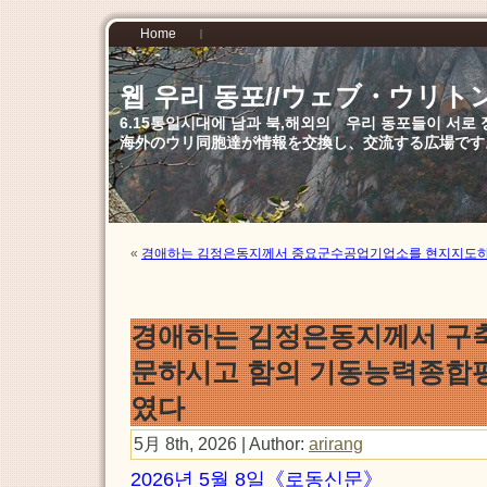
Home
웹 우리 동포//ウェブ・ウリト
6.15통일시대에 남과 북,해외의 우리 동포들이 서
海外のウリ同胞達が情報を交換し、交流する広場です
«
경애하는 김정은동지께서 중요군수공업기업소를 현지지도
경애하는 김정은동지께서 구
문하시고 함의 기동능력종합
였다
5月 8th, 2026 | Author:
arirang
2026년 5월 8일《로동신문》