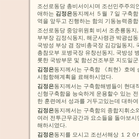
조선로동당 총비서이시며 조선민주주의
애하는
김정은
동지께서 ５월 ７일 구축함
역을 앞두고 진행하는 함의 기동능력종
조선로동당 중앙위원회 비서 조춘룡동지,
부부장 김정식동지, 해군사령관 박광섭동지
국방성 부상 겸 장비총국장 김강일동지, 
총참모부 포병국장 유창선동지, 국방성 
롯한 국방부문 및 함선건조부문 지도일군
김정은
동지께서는 구축함 《최현》호에
시험항해계획을 료해하시였다.
김정은
동지께서는 구축함해병들이 현대
신형구축함을 능숙하게 운용할수 있는 전
한 훈련에서 성과를 거두고있는데 대하여
김정은
동지께서는 구축함의 종합지휘소
여러 전투근무공간과 요소들을 돌아보시
해하시였다.
김정은
동지를 모시고 조선서해상 １２０n·