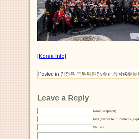
[Korea Info]
Posted in
김정은 국무위원장/金正恩国務委員
Leave a Reply
Name (required)
Mail (will not be published) (requ
Website