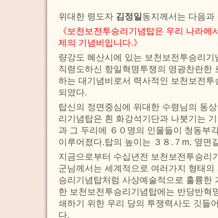
위대한 령도자
김정일
동지께서는 다음과 
《보천보전투승리기념탑은 우리 나라에서
제의 기념비입니다.》
량강도 혜산시에 있는 보천보전투승리기
직령도하신 항일혁명투쟁의 영광찬란한 로
하는 대기념비로서 력사적인 보천보전투
되였다.
탑신의 정면중심에 위대한 수령님의 동상
리기념탑은 흰 화강석기단과 나붓기는 기
과 그 두리에 ６０명의 인물들이 청동부
이루어졌다.탑의 높이는 ３８.７m, 옆면
지금으로부터 수십년전 보천보전투승리기
군님께서는 세계적으로 여러가지 형태의
승리기념탑처럼 사상예술적으로 훌륭한 
한 보천보전투승리기념탑에는 반당반혁명
쇄하기 위한 우리 당의 투쟁력사도 깃들
다.