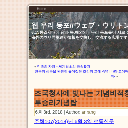
Home
웹 우리 동포//ウェブ・ウリト
6.15통일시대에 남과 북,해외의 우리 동포들이 서
海外のウリ同胞達が情報を交換し、交流する広場です
«
민족의 자랑－세계최초의 금속활자
관중의 심금을 완전히 틀어잡은 조선의 교예 -우리 나라 교
취-
»
조국청사에 빛나는 기념비적창
투승리기념탑
6月 3rd, 2018 | Author:
arirang
주체107(2018)년 6월 3일 로동신문