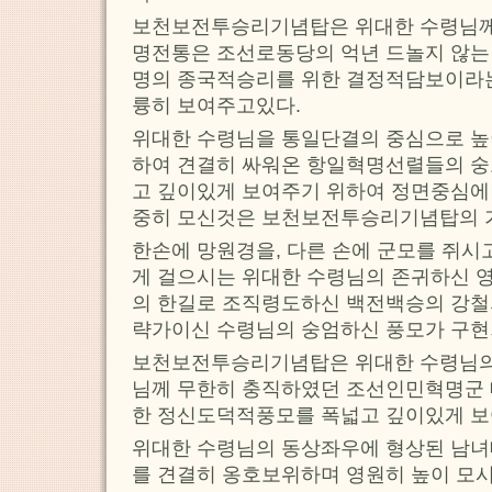
보천보전투승리기념탑은 위대한 수령님께
명전통은 조선로동당의 억년 드놀지 않는
명의 종국적승리를 위한 결정적담보이라
륭히 보여주고있다.
위대한 수령님을 통일단결의 중심으로 높
하여 견결히 싸워온 항일혁명선렬들의 
고 깊이있게 보여주기 위하여 정면중심에
중히 모신것은 보천보전투승리기념탑의 
한손에 망원경을, 다른 손에 군모를 쥐시
게 걸으시는 위대한 수령님의 존귀하신 
의 한길로 조직령도하신 백전백승의 강철
략가이신 수령님의 숭엄하신 풍모가 구현
보천보전투승리기념탑은 위대한 수령님의
님께 무한히 충직하였던 조선인민혁명군 
한 정신도덕적풍모를 폭넓고 깊이있게 보
위대한 수령님의 동상좌우에 형상된 남
를 견결히 옹호보위하며 영원히 높이 모