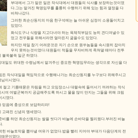
부대에서 그가 맡은 일은 작식대에서 대원들의 식사를 보장하는것이였
다.그는 맡겨진 혁명임무를 훌륭히 수행하기 위해 있는 힘과 열정을 다
바쳐나갔다.
그러한 최순산동지의 마음 한구석에는 늘 아쉬운 심정이 소용돌이치고
있었다.
화식도구나 식량을 지고다녀야 하는 육체적부담도 능히 견디여낼수 있
었고 전우들을 위해서라면 얼마든지 굶을수도 있었다.
하지만 제일 참기 어려운것은 자기 손으로 원쑤놈들을 속시원히 잡아치
우지 못하는것이였다.대원들이 적들을 무자비하게 족쳐댈 때마다 전투
 불쑥불쑥 일군 하였다.
대일도 위대한 수령님께서 맡겨주신 중요한 혁명임무라는 생각으로 자신을 다
 힘든 작식대일을 책임적으로 수행해나가는 최순산동지를 누구보다 위해주시고
령님이시였다.
에 절고 기름때묻은 차림을 하고 모임장소나 대렬속에 들어서기 꺼려하는 작식
시여 여벌군복까지 공급해주도록 하시고 물을 많이 만지는 그들을 위해 크림
이시였다.
 믿음에 충성으로 보답하리라!
 고패친 신념의 맹세였다.
준비를 하던 최순산동지는 쌀을 씻다가 바늘에 손바닥을 찔리웠다.부러진 바늘
다.
박힌 바늘토막을 뽑아낼 여유가 없었다.밥을 빨리 지어야 부대가 다음단계의 전
기때문이였다.