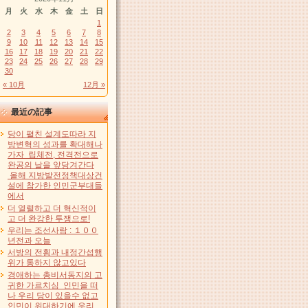
月
火
水
木
金
土
日
1
2
3
4
5
6
7
8
9
10
11
12
13
14
15
16
17
18
19
20
21
22
23
24
25
26
27
28
29
30
« 10月
12月 »
最近の記事
당이 펼친 설계도따라 지
방변혁의 성과를 확대해나
가자 립체전, 전격전으로
완공의 날을 앞당겨간다
올해 지방발전정책대상건
설에 참가한 인민군부대들
에서
더 열렬하고 더 혁신적이
고 더 완강한 투쟁으로!
우리는 조선사람 : １００
년전과 오늘
서방의 전횡과 내정간섭행
위가 통하지 않고있다
경애하는 총비서동지의 고
귀한 가르치심 인민을 떠
나 우리 당이 있을수 없고
인민이 위대하기에 우리