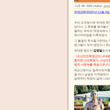
11月 4th, 2020 | Author:
arira
주체109(2020)년 11월 
우리 조국청사에 위대한 혁
있어서 그 류례를 찾아볼수
월하는 최악의 역경속에서 
력사적위업을 이룩하였다.
그 불굴의 투사들가운데는 
명가들이 적지 않았으니 최
위대한 령도자
김정일
동지께
《조선인민혁명군의 녀대원
충직한 녀성혁명가, 녀성지
명의 사령부를 목숨으로 지
최순산동지는 일제식민지통치
을 떠나 낯설은 이역땅에서
일찍부터 혁명의 길에 나섰