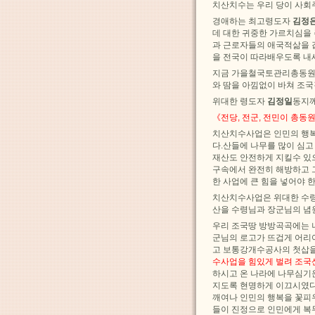
치산치수는 우리 당이 사회
경애하는 최고령도자
김정
데 대한 귀중한 가르치심을
과 근로자들의 애국적삶을 
을 전국이 따라배우도록 내
지금 가을철국토관리총동원
와 땀을 아낌없이 바쳐 조
위대한 령도자
김정일
동지께
《전당, 전군, 전민이 총동
치산치수사업은 인민의 행
다.산들에 나무를 많이 심
재산도 안전하게 지킬수 있
구속에서 완전히 해방하고 
한 사업에 큰 힘을 넣어야 한
치산치수사업은 위대한 수
산을 수령님과 장군님의 념
우리 조국땅 방방곡곡에는 
군님의 로고가 뜨겁게 어리
고 보통강개수공사의 첫삽을
수사업을 힘있게 벌려 조
하시고 온 나라에 나무심기
지도록 현명하게 이끄시였다
깨여나 인민의 행복을 꽃피
들이 진정으로 인민에게 복