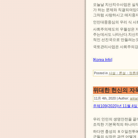
오늘날 치산치수사업은 실무
가 하는 문제와 직결되여있
그처럼 사랑하시고 애지중지
인민대중중심의 우리 식 사
사회주의제도의 우월성은 자
주는데서도 나타난다.치산
적인 선진국으로 만들려는것
국토관리사업은 사회주의강국
[Korea Info]
Posted in
사설・론설・정론/
위대한 헌신의 자
11月 4th, 2020 | Author:
arira
주체109(2020)년 11월 
우리 인민의 생명안전을 끝
조직한 기본목적의 하나이다
하다면 충성의 ８０일전투에
군들의 심장은 과연 어떻게