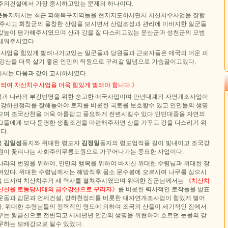
주의건설에서 가장 중시하고있는 문제의 하나이다.
은
동지께서는 최근 피해복구지역들을 현지지도하시면서 치산치수사업을 잘할
 주시고 회창군의 울창한 산림을 보시면서 산림조성과 관리에 이바지한 일군들
값높이 평가해주시였으며 산과 강을 잘 다스리고있는 운산군과 성천군의 모범
세워주시였다.
사업을 힘있게 벌려나가고있는 일군들과 당원들과 근로자들은 애국의 더운 피
국강산을 더욱 살기 좋은 인민의 락원으로 꾸려갈 일념으로 가슴끓이고있다.
서는 다음과 같이 교시하시였다.
원되여 치산치수사업을 더욱 힘있게 벌려야 합니다.》
복과 나라의 부강번영을 위한 숭고한 애국사업이며 만년대계의 자연개조사업이
고 강하천정리를 잘해놓아야 토지를 비롯한 국토를 보호할수 있고 인민들의 생명
으며 조국산천을 더욱 아름답고 풍요하게 전변시킬수 있다.인민대중을 자연의
그들에게 보다 문명한 생활조건을 마련해주자면 산을 가꾸고 강을 다스리기 위
다.
령
김일성
동지와 위대한 령도자
김정일
동지의 령도업적을 길이 빛내이고 조국강
원이 꽃펴나는 사회주의무릉도원으로 가꾸어나가는 중요한 사업이다.
나라의 번영을 위하여, 인민의 행복을 위하여 바치신 위대한 수령님과 위대한 장
여있다. 위대한 수령님께서는 해방직후 몸소 문수봉에 오르시여 나무를 심으시
 뜨시여 치산치수의 새 력사를 펼쳐주시였으며 위대한 장군님께서는
《치산치
국산천을 로동당시대의 금수강산으로 꾸리자》
를 비롯한 력사적인 로작들을 발표
운동과 갑문과 언제건설, 강하천정리를 비롯한 대자연개조사업이 힘있게 벌어
. 위대한 수령님들의 정력적인 령도에 의하여 조국의 산들이 세기적인 잠에서
우는 황금산으로 전변되고 세세년년 인간의 생명을 위협하며 흐르던 눈물의 강
무하는 보배강으로 될수 있었다.