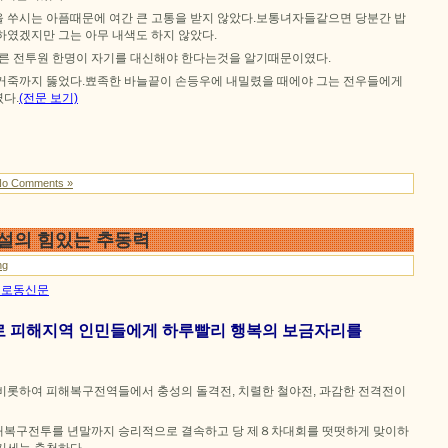
 쑤시는 아픔때문에 여간 큰 고통을 받지 않았다.보통녀자들같으면 당분간 밥
하였겠지만 그는 아무 내색도 하지 않았다.
다른 전투원 한명이 자기를 대신해야 한다는것을 알기때문이였다.
거죽까지 뚫었다.뾰족한 바늘끝이 손등우에 내밀렸을 때에야 그는 전우들에게
다.
(전문 보기)
No Comments »
건설의 힘있는 추동력
ng
4일 로동신문
로 피해지역 인민들에게 하루빨리 행복의 보금자리를
비롯하여 피해복구전역들에서 충성의 돌격전, 치렬한 철야전, 과감한 전격전이
해복구전투를 년말까지 승리적으로 결속하고 당 제８차대회를 떳떳하게 맞이하
기세는 충천하다.