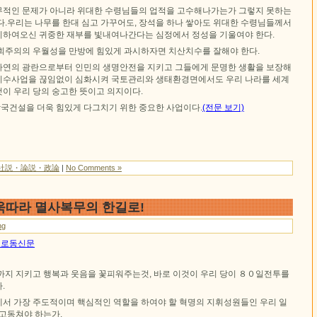
적인 문제가 아니라 위대한 수령님들의 업적을 고수해나가는가 그렇지 못하는
다.우리는 나무를 한대 심고 가꾸어도, 장석을 하나 쌓아도 위대한 수령님들께서
하여오신 귀중한 재부를 빛내여나간다는 심정에서 정성을 기울여야 한다.
회주의의 우월성을 만방에 힘있게 과시하자면 치산치수를 잘해야 한다.
연의 광란으로부터 인민의 생명안전을 지키고 그들에게 문명한 생활을 보장해
치수사업을 끊임없이 심화시켜 국토관리와 생태환경면에서도 우리 나라를 세계
이 우리 당의 숭고한 뜻이고 의지이다.
건설을 더욱 힘있게 다그치기 위한 중요한 사업이다.
(전문 보기)
社説・論説・政論
|
No Comments »
욱따라 멸사복무의 한길로!
ng
4일 로동신문
까지 지키고 행복과 웃음을 꽃피워주는것, 바로 이것이 우리 당이 ８０일전투를
.
서 가장 주도적이며 핵심적인 역할을 하여야 할 혁명의 지휘성원들인 우리 일
 고동쳐야 하는가.