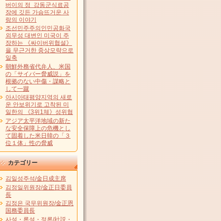
버이의 정 강동군식료공
장에 깃든 가슴뜨거운 사
랑의 이야기
조선민주주의인민공화국
외무성 대변인 미국이 주
장하는 《싸이버위협설》
을 무근거한 중상모략으로
일축
朝鮮外務省代弁人、米国
の「サイバー脅威説」を
根拠のない中傷・謀略と
して一蹴
아시아태평양지역의 새로
운 안보위기로 고착된 미
일한의 《3위1체》성위협
アジア太平洋地域の新た
な安全保障上の危機とし
て固着した米日韓の「３
位１体」性の脅威
カテゴリー
김일성주석/金日成主席
김정일위원장/金正日委員
長
김정은 국무위원장/金正恩
国務委員長
사설・론설・정론/社説・