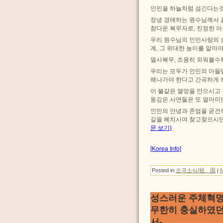
인민을 하늘처럼 섬긴다는것
정녕 경애하는 원수님께서 
참다운 복무자로, 진정한 
우리 원수님의 인민사랑의 
계, 그 위대한 높이를 알아야
멸사복무, 조용히 외워볼수
우리는 모두가 인민의 아들
해나가야 한다고 간곡하게 
이 불같은 열망을 안으시고 
동깊은 사연들은 또 얼마이
인민의 안녕과 존엄을 굳건
길을 헤치시여 찾고찾으시던
문 보기)
[Korea Info]
Posted in
조국소식/祖 国
|
성스러운 주체혁명
무한히 충실하였던
서-