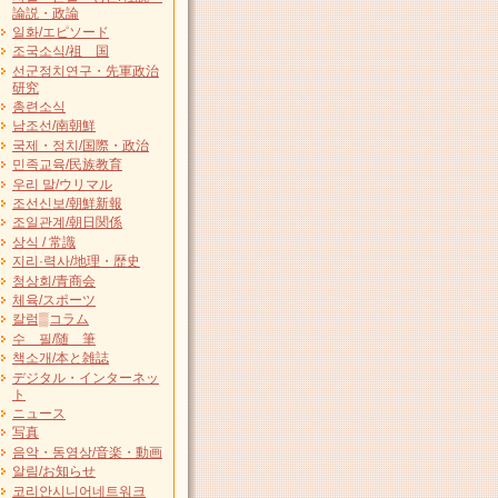
論説・政論
일화/エピソード
조국소식/祖 国
선군정치연구・先軍政治
研究
총련소식
남조선/南朝鮮
국제・정치/国際・政治
민족교육/民族教育
우리 말/ウリマル
조선신보/朝鮮新報
조일관계/朝日関係
상식 / 常識
지리·력사/地理・歴史
청상회/青商会
체육/スポーツ
칼럼▒コラム
수 필/随 筆
책소개/本と雑誌
デジタル・インターネッ
ト
ニュース
写真
음악・동영상/音楽・動画
알림/お知らせ
코리안시니어네트워크