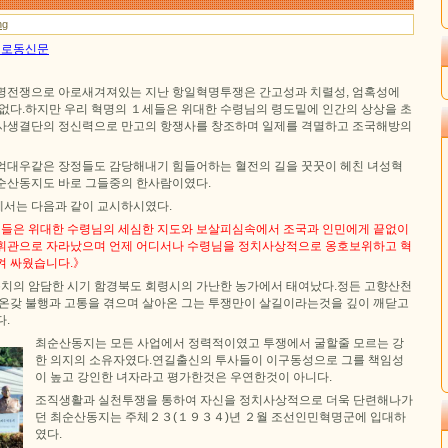
ng
4일 로동신문
명전쟁으로 아로새겨져있는 지난 항일혁명투쟁은 간고성과 치렬성, 엄혹성에
 없다.하지만 우리 혁명의 １세들은 위대한 수령님의 령도밑에 인간의 상상을 초
사생결단의 정신력으로 만고의 항쟁사를 창조하며 일제를 격멸하고 조국해방의
억대우같은 장정들도 감당해내기 힘들어하는 혈전의 길을 꿋꿋이 헤친 녀성혁
순산동지도 바로 그들중의 한사람이였다.
서는 다음과 같이 교시하시였다.
들은 위대한 수령님의 세심한 지도와 보살피심속에서 조국과 인민에게 끝없이
휘관으로 자라났으며 언제 어디서나 수령님을 정치사상적으로 옹호보위하고 혁
켜 싸웠습니다.》
의 암담한 시기 함경북도 회령시의 가난한 농가에서 태여났다.정든 고향산천
 온갖 불행과 고통을 겪으며 살아온 그는 투쟁만이 살길이라는것을 깊이 깨닫고
다.
최순산동지는 모든 사업에서 정력적이였고 투쟁에서 굴할줄 모르는 강
한 의지의 소유자였다.연길출신의 투사들이 이구동성으로 그를 책임성
이 높고 강인한 녀자라고 평가한것은 우연한것이 아니다.
조직생활과 실천투쟁을 통하여 자신을 정치사상적으로 더욱 단련해나가
던 최순산동지는 주체２３(１９３４)년 ２월 조선인민혁명군에 입대하
였다.