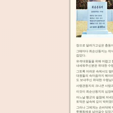
장으로 달려가고싶은 충동이
그때마다 최순산동지는 작식
잡았다.
유격대원들을 위해 어렵고
내세워주신분은 위대한 수
그토록 어려운 속에서도 땀
대원들의 속마음까지 헤아리
도 보내주신 위대한 수령님
사령관동지의 크나큰 사랑과
이것이 최순산동지의 심장에
어느날 행군의 쉴참에 저녁
토막은 살속에 깊이 박히였
그러나 그에게는 손바닥에 
투행동에로 넘어갈수 있었