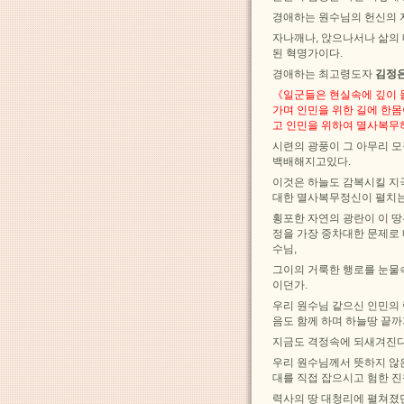
경애하는 원수님의 헌신의 
자나깨나, 앉으나서나 삶의
된 혁명가이다.
경애하는 최고령도자
김정
《일군들은 현실속에 깊이 
가며 인민을 위한 길에 한
고 인민을 위하여 멸사복무하
시련의 광풍이 그 아무리 
백배해지고있다.
이것은 하늘도 감복시킬 지
대한 멸사복무정신이 펼치는
횡포한 자연의 광란이 이 
정을 가장 중차대한 문제로
수님,
그이의 거룩한 행로를 눈물
이던가.
우리 원수님 같으신 인민의 
음도 함께 하며 하늘땅 끝까
지금도 격정속에 되새겨진다
우리 원수님께서 뜻하지 않
대를 직접 잡으시고 험한 
력사의 땅 대청리에 펼쳐졌