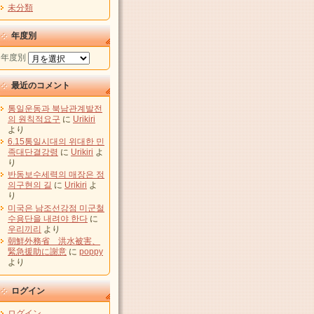
未分類
年度別
年度別
最近のコメント
통일운동과 북남관계발전
의 원칙적요구
に
Urikiri
より
6.15통일시대의 위대한 민
족대단결강령
に
Urikiri
よ
り
반동보수세력의 매장은 정
의구현의 길
に
Urikiri
よ
り
미국은 남조선강점 미군철
수용단을 내려야 한다
に
우리끼리
より
朝鮮外務省 洪水被害、
緊急援助に謝意
に
poppy
より
ログイン
ログイン