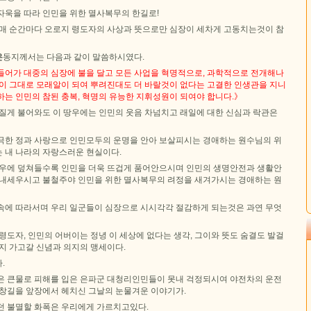
자욱을 따라 인민을 위한 멸사복무의 한길로!
 매 순간마다 오로지 령도자의 사상과 뜻으로만 심장이 세차게 고동치는것이 참
은
동지께서는 다음과 같이 말씀하시였다.
들어가 대중의 심장에 불을 달고 모든 사업을 혁명적으로, 과학적으로 전개해나
몸이 그대로 모래알이 되여 뿌려진대도 더 바랄것이 없다는 고결한 인생관을 지니
는 인민의 참된 충복, 혁명의 유능한 지휘성원이 되여야 합니다.》
모질게 불어와도 이 땅우에는 인민의 웃음 차넘치고 래일에 대한 신심과 락관은
극한 정과 사랑으로 인민모두의 운명을 안아 보살피시는 경애하는 원수님의 위
 내 나라의 자랑스러운 현실이다.
땅우에 덮쳐들수록 인민을 더욱 뜨겁게 품어안으시며 인민의 생명안전과 생활안
 내세우시고 불철주야 인민을 위한 멸사복무의 려정을 새겨가시는 경애하는 원
속에 따라서며 우리 일군들이 심장으로 시시각각 절감하게 되는것은 과연 무엇
령도자, 인민의 어버이는 정녕 이 세상에 없다는 생각, 그이와 뜻도 숨결도 발걸
지 가고갈 신념과 의지의 맹세이다.
.
은 큰물로 피해를 입은 은파군 대청리인민들이 못내 걱정되시여 야전차의 운전
진창길을 앞장에서 헤치신 그날의 눈물겨운 이야기가.
던 불멸할 화폭은 우리에게 가르치고있다.