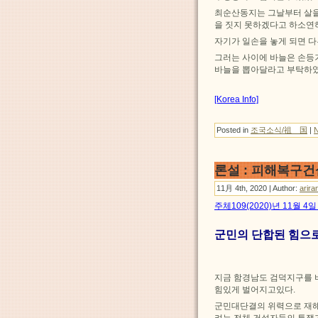
최순산동지는 그날부터 살을
을 짓지 못하겠다고 하소연
자기가 일손을 놓게 되면 
그러는 사이에 바늘은 손등
바늘을 뽑아달라고 부탁하였
[Korea Info]
Posted in
조국소식/祖 国
|
론설 : 피해복구
11月 4th, 2020 | Author:
arira
주체109(2020)년 11월 
군민의 단합된 힘으
지금 함경남도 검덕지구를 
힘있게 벌어지고있다.
군민대단결의 위력으로 재
려는 전체 건설자들의 투쟁