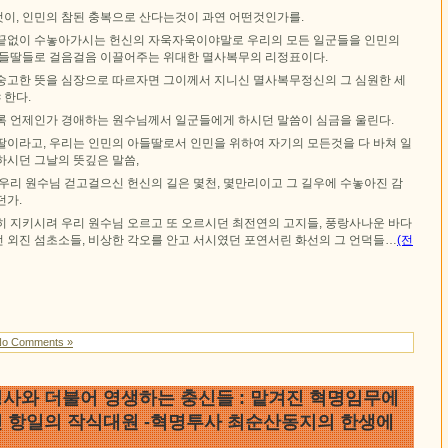
이, 인민의 참된 충복으로 산다는것이 과연 어떤것인가를.
끝없이 수놓아가시는 헌신의 자욱자욱이야말로 우리의 모든 일군들을 인민의
아들딸들로 걸음걸음 이끌어주는 위대한 멸사복무의 리정표이다.
숭고한 뜻을 심장으로 따르자면 그이께서 지니신 멸사복무정신의 그 심원한 세
 한다.
록 언제인가 경애하는 원수님께서 일군들에게 하시던 말씀이 심금을 울린다.
딸이라고, 우리는 인민의 아들딸로서 인민을 위하여 자기의 모든것을 다 바쳐 일
하시던 그날의 뜻깊은 말씀,
우리 원수님 걷고걸으신 헌신의 길은 몇천, 몇만리이고 그 길우에 수놓아진 감
던가.
히 지키시려 우리 원수님 오르고 또 오르시던 최전연의 고지들, 풍랑사나운 바다
 외진 섬초소들, 비상한 각오를 안고 서시였던 포연서린 화선의 그 언덕들…
(전
No Comments »
사와 더불어 영생하는 충신들 : 맡겨진 혁명임무에
 항일의 작식대원 -혁명투사 최순산동지의 한생에