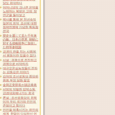
당도 위대하다
어머니당의 크나큰 은덕을
노래하는 복받은 고장 장
연군을 돌아보고
력사를 통해 본 천년숙적
일본의 죄악 조선에 대한
침략전쟁에 가담한 특등참
전국
歴史を通じて見た千年来
の敵、日本の罪悪 朝鮮に
対する侵略戦争に加担し
た特等参戦国
금권이 판을 치는 사회에
서 평등이란 있을수 없다
사설 : 경쟁으로 전진하고
경쟁으로 비약하자
대규모온실농장들이 전하
는 감동깊은 이야기
김여정 조선로동당 중앙위
원회 부장 담화 발표
金與正党部長が談話発表
서방의 악랄한 압박소동,
강경대응해나가는 중국
론설 : 조선로동당의 위력
이자 우리 국가와 인민의
존엄이고 힘이다
인민을 매혹시키는 위인의
세계 한없이 다심하신 어