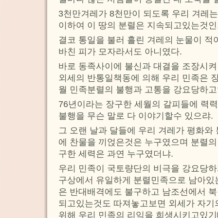
3천만겨레가 8천만이 되도록 우리 겨레는
이하여 이 땅의 분렬은 지속되고있는것인
결코 통일을 불러 흘린 겨레의 눈물이 적
바친 피가 모자라서도 아니였다.
바로 동족사이에 불신과 대결을 조장시켜
외세의 반통일책동에 의해 우리 민족은 장
월 민족분렬의 불행과 고통을 강요당하고
76년이라는 장구한 세월의 갈피들에 력
불행을 무슨 말로 다 이야기할수 있으랴.
그 오랜 날과 달들에 우리 겨레가 평화와
에 찬물을 끼얹은것은 누구였으며 분렬의
구한 세력은 과연 누구였더냐.
우리 민족이 국토량단의 비극을 강요당하게
구상에서 유일하게 분렬민족으로 남아있
은 반대배격에도 불구하고 남조선에서 
되고있는것도 따져놓고보면 외세가 자기의
위해 우리 민족의 리익을 희생시키고있기