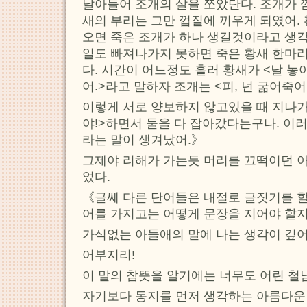
날아들어 조개의 살을 쪼았단다. 조개가 
새의 부리는 그만 껍질에 끼우게 되였어.
오면 죽은 조개가 하나 생길것이라고 생각
일도 빠져나가지 못하면 죽은 황새 한마
다. 시간이 어느정도 흘러 황새가 <날 놓
어.>라고 말하자 조개는 <피, 넌 굶어죽
이렇게 서로 양보하지 않고있을 때 지나
야!>하면서 둘을 다 잡아갔다는구나. 이
라는 말이 생겨났어.》
그제야 리해가 가는듯 머리를 끄떡이던 
었다.
《글쎄 다른 단어들은 내절로 글짓기를 
어를 가지고는 어떻게 문장을 지어야 할지
가식없는 아들애의 말에 나는 생각이 깊어
어부지리!
이 말의 참뜻을 알기에는 너무도 어린 철
자기보다 동지를 먼저 생각하는 아름다운