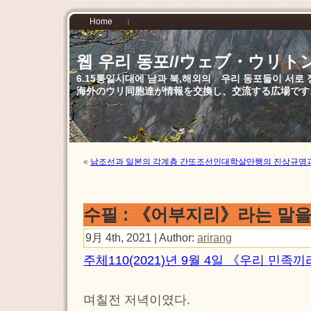
Home
웹 우리 동포//ウェブ・ウリト
6.15통일시대에 남과 북,해외의 우리 동포들이 서
海外のウリ同胞達が情報を交換し、交流する広場です
«
남조선과 일본의 각계층 간또조선인대학살만행의 진상규명과
수필 : 《어부지리》라는 말을
9月 4th, 2021 | Author:
arirang
주체110(2021)년 9월 4일 《우리 민족
며칠전 저녁이였다.