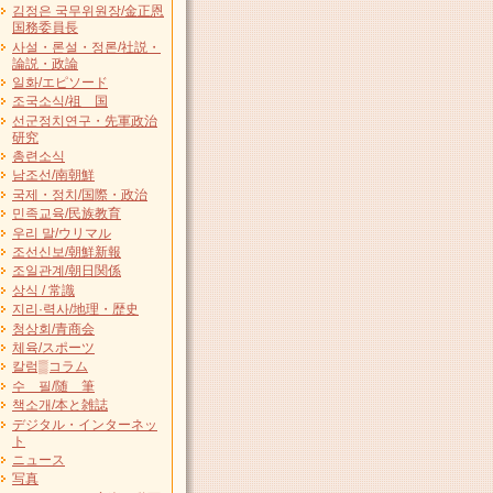
김정은 국무위원장/金正恩
国務委員長
사설・론설・정론/社説・
論説・政論
일화/エピソード
조국소식/祖 国
선군정치연구・先軍政治
研究
총련소식
남조선/南朝鮮
국제・정치/国際・政治
민족교육/民族教育
우리 말/ウリマル
조선신보/朝鮮新報
조일관계/朝日関係
상식 / 常識
지리·력사/地理・歴史
청상회/青商会
체육/スポーツ
칼럼▒コラム
수 필/随 筆
책소개/本と雑誌
デジタル・インターネッ
ト
ニュース
写真