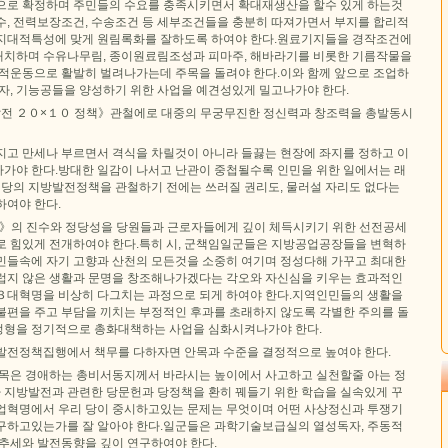
으로 확정하며 주민들의 수요를 충족시키면서 확대재생산을 할수 있게 하는것
수, 전력보장조건, 수송조건 등 세부조건들을 충분히 따져가면서 부지를 합리적
지대적특성에 맞게 원림록화를 잘하도록 하여야 한다.원료기지들을 경작조건에
치하며 수유나무림, 종이원료림조성과 피마주, 해바라기를 비롯한 기름작물을
중적운동으로 활발히 벌려나가는데 주목을 돌려야 한다.이와 함께 앞으로 조업하
자, 기능공들을 양성하기 위한 사업을 예견성있게 밀고나가야 한다.
방발전 ２０×１０ 정책》관철에로 대중의 무궁무진한 정신력과 창조력을 총발동시
지고 만세나 부르면서 격식을 차릴것이 아니라 들끓는 현장에 좌지를 정하고 이
가야 한다.방대한 일감이 나서고 난관이 중첩될수록 인민을 위한 일에서는 래
, 당의 지방발전정책을 관철하기 전에는 쓰러질 권리도, 물러설 자리도 없다는
하여야 한다.
》의 진수와 정당성을 당원들과 근로자들에게 깊이 체득시키기 위한 선전공세
로 힘있게 전개하여야 한다.특히 시, 군책임일군들은 지방공업공장들을 변혁하
민들속에 자기 고향과 산천의 모든것을 소중히 여기며 정성다해 가꾸고 최대한
럽지 않은 생활과 문명을 창조해나가겠다는 각오와 자신심을 키우는 효과적인
의 ３대혁명을 비상히 다그치는 과정으로 되게 하여야 한다.지역인민들의 생활을
불편을 주고 부담을 끼치는 부정적인 후과를 초래하지 않도록 각별한 주의를 돌
형을 정기적으로 총화대책하는 사업을 심화시켜나가야 한다.
발전정책집행에서 책무를 다하자면 안목과 수준을 결정적으로 높여야 한다.
안목은 경애하는 총비서동지께서 바라시는 높이에서 사고하고 실천할줄 아는 정
지방발전과 관련한 당문헌과 당정책을 환히 꿰들기 위한 학습을 실속있게 꾸
업혁명에서 우리 당이 중시하고있는 문제는 무엇이며 어떤 사상정신과 투쟁기
구하고있는가를 잘 알아야 한다.일군들은 과학기술보급실의 열성독자, 주동적
 추세와 발전동향을 깊이 연구하여야 한다.