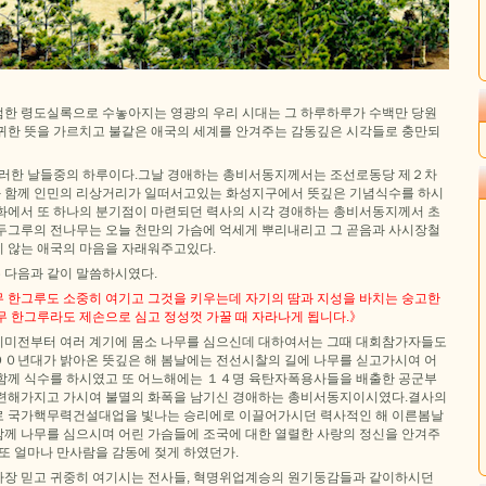
한 령도실록으로 수놓아지는 영광의 우리 시대는 그 하루하루가 수백만 당원
귀한 뜻을 가르치고 불같은 애국의 세계를 안겨주는 감동깊은 시각들로 충만되
그러한 날들중의 하루이다.그날 경애하는 총비서동지께서는 조선로동당 제２차
 함께 인민의 리상거리가 일떠서고있는 화성지구에서 뜻깊은 기념식수를 하시
화에서 또 하나의 분기점이 마련되던 력사의 시각 경애하는 총비서동지께서 초
두그루의 전나무는 오늘 천만의 가슴에 억세게 뿌리내리고 그 곧음과 사시장철
 않는 애국의 마음을 자래워주고있다.
 다음과 같이 말씀하시였다.
 한그루도 소중히 여기고 그것을 키우는데 자기의 땀과 지성을 바치는 숭고한
무 한그루라도 제손으로 심고 정성껏 가꿀 때 자라나게 됩니다.》
미전부터 여러 계기에 몸소 나무를 심으신데 대하여서는 그때 대회참가자들도
０년대가 밝아온 뜻깊은 해 봄날에는 전선시찰의 길에 나무를 싣고가시여 어
함께 식수를 하시였고 또 어느해에는 １４명 육탄자폭용사들을 배출한 공군부
련해가지고 가시여 불멸의 화폭을 남기신 경애하는 총비서동지이시였다.결사의
로 국가핵무력건설대업을 빛나는 승리에로 이끌어가시던 력사적인 해 이른봄날
께 나무를 심으시며 어린 가슴들에 조국에 대한 열렬한 사랑의 정신을 안겨주
또 얼마나 만사람을 감동에 젖게 하였던가.
장 믿고 귀중히 여기시는 전사들, 혁명위업계승의 원기둥감들과 같이하시던