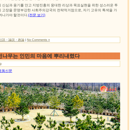
배의 신심과 용기를 안고 지방진흥의 웅대한 리상과 목표실현을 위한 성스러운 투
 고장을 문명부강한 사회주의강국의 전략적거점으로, 자기 고유의 특색을 가
켜나가야 할것이다.
(전문 보기)
社説・論説・政論
|
No Comments »
전나무는 인민의 마음에 뿌리내렸다
ng
일 로동신문