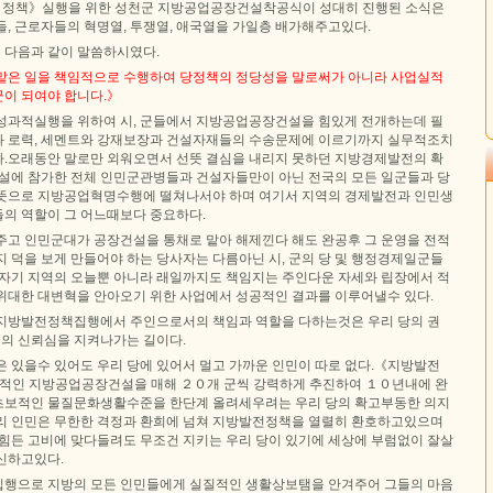
 정책》실행을 위한 성천군 지방공업공장건설착공식이 성대히 진행된 소식은
, 근로자들의 혁명열, 투쟁열, 애국열을 가일층 배가해주고있다.
 다음과 같이 말씀하시였다.
맡은 일을 책임적으로 수행하여 당정책의 정당성을 말로써가 아니라 사업실적
이 되여야 합니다.》
성과적실행을 위하여 시, 군들에서 지방공업공장건설을 힘있게 전개하는데 필
 로력, 세멘트와 강재보장과 건설자재들의 수송문제에 이르기까지 실무적조치
.오래동안 말로만 외워오면서 선뜻 결심을 내리지 못하던 지방경제발전의 확
건설에 참가한 전체 인민군관병들과 건설자들만이 아닌 전국의 모든 일군들과 당
뜻으로 지방공업혁명수행에 떨쳐나서야 하며 여기서 지역의 경제발전과 인민생
의 역할이 그 어느때보다 중요하다.
주고 인민군대가 공장건설을 통채로 맡아 해제낀다 해도 완공후 그 운영을 전적
 덕을 보게 만들어야 하는 당사자는 다름아닌 시, 군의 당 및 행정경제일군들
 자기 지역의 오늘뿐 아니라 래일까지도 책임지는 주인다운 자세와 립장에서 적
위대한 대변혁을 안아오기 위한 사업에서 성공적인 결과를 이루어낼수 있다.
지방발전정책집행에서 주인으로서의 책임과 역할을 다하는것은 우리 당의 권
들의 신뢰심을 지켜나가는 길이다.
은 있을수 있어도 우리 당에 있어서 멀고 가까운 인민이 따로 없다.《지방발전
적인 지방공업공장건설을 매해 ２０개 군씩 강력하게 추진하여 １０년내에 완
초보적인 물질문화생활수준을 한단계 올려세우려는 우리 당의 확고부동한 의지
리 인민은 무한한 격정과 환희에 넘쳐 지방발전정책을 열렬히 환호하고있으며
 힘든 고비에 맞다들려도 무조건 지키는 우리 당이 있기에 세상에 부럼없이 잘살
신하고있다.
행으로 지방의 모든 인민들에게 실질적인 생활상보탬을 안겨주어 그들의 마음