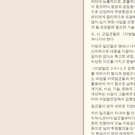
려하여 능률적으로, 효률적
이 중요하다.원료와 공업용
으로 선정하며 주변환경과 
유리하게 합리적으로 조절배
많이 심기 위한 사업을 군
게 될 공장들에 필요한 기술
도, 시, 군일군들은 《지
켜나가야 한다.
지방의 일군들은 맹세나 다
신작칙으로 대중을 이끌어나
일이란 없다는 확고한 관점
비상한 각오를 가지고 분발
《지방발전 ２０×１０ 정책
를 여러가지 형식과 방법으
는 과정을 지역일군들과 주
활용하여 자기 힘으로 남부
계기로, 사상, 기술, 문화
개선하는 사업이 그들에게 
리며 지방발전정책의 집행정
일군들이 당의 새로운 지방
우리 일군들이 지녀야 할 
치적식견이다.일군들부터가 
준히 진행하여 오늘 지방공
풍으로 살며 투쟁할것을 요
인 학습자가 되여 세계적인