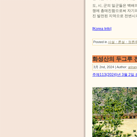
도, 시, 군의 일군들은 백
쟁에 총매진함으로써 자기의
진 발전된 지역으로 전변시
[Korea Info]
Posted in
사설・론설・정론/
화성산의 두그루 
3月 2nd, 2024 | Author:
arira
주체113(2024)년 3월 2