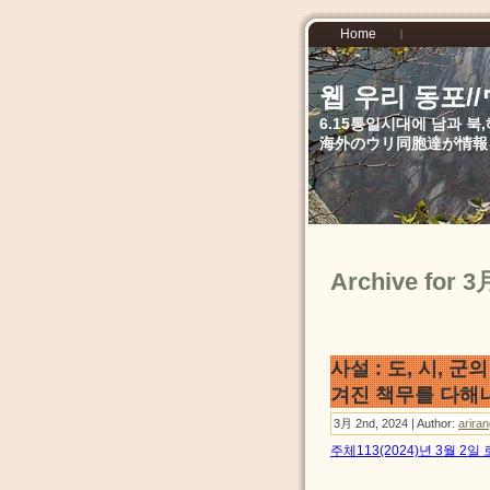
Home
웹 우리 동포
6.15통일시대에 남과 
海外のウリ同胞達が情報
Archive for 3
사설 : 도, 시,
겨진 책무를 다해
3月 2nd, 2024 | Author:
arira
주체113(2024)년 3월 2