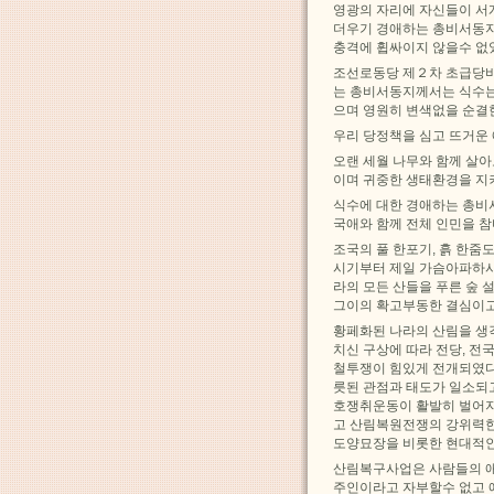
영광의 자리에 자신들이 서
더우기 경애하는 총비서동지
충격에 휩싸이지 않을수 없
조선로동당 제２차 초급당
는 총비서동지께서는 식수는
으며 영원히 변색없을 순결
우리 당정책을 심고 뜨거운 
오랜 세월 나무와 함께 살
이며 귀중한 생태환경을 지
식수에 대한 경애하는 총비
국애와 함께 전체 인민을 
조국의 풀 한포기, 흙 한
시기부터 제일 가슴아파하시
라의 모든 산들을 푸른 숲
그이의 확고부동한 결심이고
황페화된 나라의 산림을 생
치신 구상에 따라 전당, 전
철투쟁이 힘있게 전개되였다
릇된 관점과 태도가 일소
호쟁취운동이 활발히 벌어지
고 산림복원전쟁의 강위력한
도양묘장을 비롯한 현대적인
산림복구사업은 사람들의 애
주인이라고 자부할수 없고 