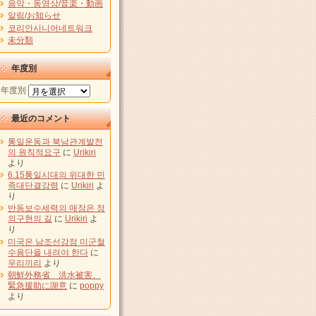
음악・동영상/音楽・動画
알림/お知らせ
코리안시니어네트워크
未分類
年度別
年度別
最近のコメント
통일운동과 북남관계발전
의 원칙적요구
に
Urikiri
より
6.15통일시대의 위대한 민
족대단결강령
に
Urikiri
よ
り
반동보수세력의 매장은 정
의구현의 길
に
Urikiri
よ
り
미국은 남조선강점 미군철
수용단을 내려야 한다
に
우리끼리
より
朝鮮外務省 洪水被害、
緊急援助に謝意
に
poppy
より