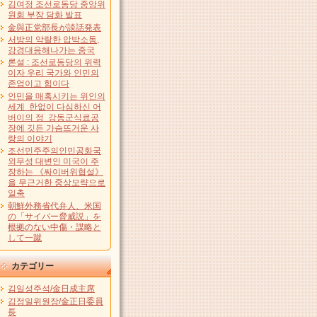
김여정 조선로동당 중앙위
원회 부장 담화 발표
金與正党部長が談話発表
서방의 악랄한 압박소동,
강경대응해나가는 중국
론설 : 조선로동당의 위력
이자 우리 국가와 인민의
존엄이고 힘이다
인민을 매혹시키는 위인의
세계 한없이 다심하신 어
버이의 정 강동군식료공
장에 깃든 가슴뜨거운 사
랑의 이야기
조선민주주의인민공화국
외무성 대변인 미국이 주
장하는 《싸이버위협설》
을 무근거한 중상모략으로
일축
朝鮮外務省代弁人、米国
の「サイバー脅威説」を
根拠のない中傷・謀略と
して一蹴
カテゴリー
김일성주석/金日成主席
김정일위원장/金正日委員
長