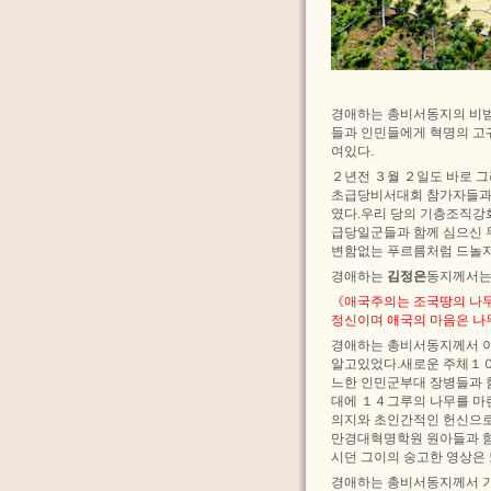
경애하는 총비서동지의 비범
들과 인민들에게 혁명의 고
여있다.
２년전 ３월 ２일도 바로 
초급당비서대회 참가자들과
였다.우리 당의 기층조직강
급당일군들과 함께 심으신 
변함없는 푸르름처럼 드놀지
경애하는
김정은
동지께서는
《애국주의는 조국땅의 나무
정신이며 애국의 마음은 나
경애하는 총비서동지께서 이
알고있었다.새로운 주체１０
느한 인민군부대 장병들과 
대에 １４그루의 나무를 마
의지와 초인간적인 헌신으
만경대혁명학원 원아들과 함
시던 그이의 숭고한 영상은 
경애하는 총비서동지께서 가