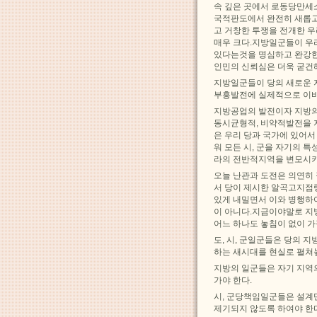
속 깊은 곳에서 로동당만세
국적판도에서 완전히 새롭
고 거창한 투쟁을 전개한 
매우 크다.지방일군들이 우
있다는것을 명심하고 완강한
인민의 신뢰심은 더욱 굳건
지방일군들이 당의 새로운
부흥발전에 실제적으로 이
지방공업의 발전이자 지방의
동시균형적, 비약적발전을 
은 우리 당과 국가에 있어
워 모든 시, 군을 자기의 
라의 전반적지역을 변모시키
오늘 난관과 도전은 의연히 
서 당이 제시한 알곡고지점
있게 내밀면서 이와 병행하
이 아니다.지금이야말로 지
어느 하나도 놓침이 없이 가
도, 시, 군일군들은 당의 
하는 새시대를 현실로 펼쳐
지방의 일군들은 자기 지역
가야 한다.
시, 군당책임일군들은 설계
제기되지 않도록 하여야 한