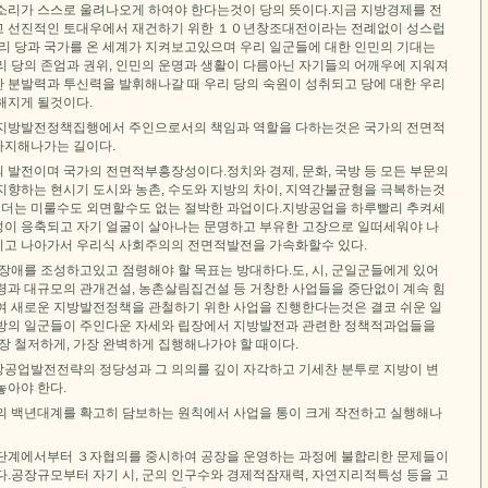
소리가 스스로 울려나오게 하여야 한다는것이 당의 뜻이다.지금 지방경제를 전
고 선진적인 토대우에서 재건하기 위한 １０년창조대전이라는 전례없이 성스럽
우리 당과 국가를 온 세계가 지켜보고있으며 우리 일군들에 대한 인민의 기대는
리 당의 존엄과 권위, 인민의 운명과 생활이 다름아닌 자기들의 어깨우에 지워져
 분발력과 투신력을 발휘해나갈 때 우리 당의 숙원이 성취되고 당에 대한 우리
해지게 될것이다.
 지방발전정책집행에서 주인으로서의 책임과 역할을 다하는것은 국가의 전면적
바지해나가는 길이다.
 발전이며 국가의 전면적부흥장성이다.정치와 경제, 문화, 국방 등 모든 부문의
지향하는 현시기 도시와 농촌, 수도와 지방의 차이, 지역간불균형을 극복하는것
서 더는 미룰수도 외면할수도 없는 절박한 과업이다.지방공업을 하루빨리 추켜세
특성이 응축되고 자기 얼굴이 살아나는 문명하고 부유한 고장으로 일떠세워야 나
고 나아가서 우리식 사회주의의 전면적발전을 가속화할수 있다.
장애를 조성하고있고 점령해야 할 목표는 방대하다.도, 시, 군일군들에게 있어
령과 대규모의 관개건설, 농촌살림집건설 등 거창한 사업들을 중단없이 계속 힘
여 새로운 지방발전정책을 관철하기 위한 사업을 진행한다는것은 결코 쉬운 일
방의 일군들이 주인다운 자세와 립장에서 지방발전과 관련한 정책적과업들을
장 철저하게, 가장 완벽하게 집행해나가야 할 때이다.
지방공업발전전략의 정당성과 그 의의를 깊이 자각하고 기세찬 분투로 지방이 변
놓아야 한다.
의 백년대계를 확고히 담보하는 원칙에서 사업을 통이 크게 작전하고 실행해나
단계에서부터 ３자협의를 중시하여 공장을 운영하는 과정에 불합리한 문제들이
다.공장규모부터 자기 시, 군의 인구수와 경제적잠재력, 자연지리적특성 등을 고