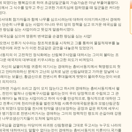
게 되였다는 행복감으로 하여 초급당일군들의 가슴가슴은 마냥 부풀어올랐다.
께서 그 식수를 앞두고 주신 고귀한 가르치심에 접하였을 때 일군들은 커다란
었다.
비서대회 참가자들과 함께 나무를 심으시려는데 대하여 이야기하시면서 경애하
 단순히 나무를 심는 사업이 아니라 우리 당의 정책을 심고 뜨거운 애국심을 심
한 량심을 심는 사업이라고 뜻깊게 말씀하시였다.
애국심을 심으며 영원히 변색없을 순결한 량심을 심는 사업!
아오면서 인류가 식수라는 창조적로동을 시작하고 그를 통하여 물질적재부를 늘
켜온이래 과연 누가 이런 천금같은 금언을 내놓은적 있었던가.
서동지의 이 고전적인 정식화에는 산림복구사업을 대하시는 그이의 불타는 조
참다운 애국자의 대부대로 키우시려는 숭고한 의도가 비껴있다.
줌도 자신의 살붙이처럼 귀중히 여기시는 경애하는 총비서동지께서 혁명령도의 첫
고 안타까와하신 문제가 고난의 상처로 남은 산림실태였고 가까운 앞날에 나
 설레이는 보물산, 황금산으로 전변시켜 후대들에게 떳떳이 물려주자는것이 바로
 의지이다.
각하면 가슴이 쓰리고 잠이 오지 않는다고 하시며 경애하는 총비서동지께서 펼
국, 전민이 떨쳐나 산림복구사업을 벌리는것이 우리 당정책으로 수립되고 그 관
.해마다 늘 해오는 사업이라고 하여 식수를 만성적으로, 형식적으로 대하던 그
되고 전후시기에 천리마운동을 벌린것처럼 사회주의애국림운동과 모범산림군칭
게 되였다.양묘장을 전시에 탄약을 생산보장하는 공장과 같은 위치에 세우시
 병기창으로 전변시켜가시는 경애하는 그이의 정력적인 령도의 손길아래 강원
 나무모생산기지들이 도처에 일떠섰다.
국심을 검열하는 마당이며 파괴된 산림형편을 그대로 두고서는 누구도 나라의
애국에 대하여서도 말할수 없다는것이 경애하는 총비서동지의 지론이다.국가를