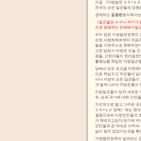
지금 《지방발전 ２０×１０
전국의 모든 일군들과 당원들
경애하는
김정은
동지께서는
《일군들은 누구나 자기가 
으로 증명하는 진짜배기일군
우리 당은 지방발전정책의 
요한 사업체계로부터 자금과
들을 구체적으로 취해주었다
고한 담보가 마련된 오늘 
원들, 근로자들이 한마음한
활향상을 책임진 지방일군들
당에서 모든 조건을 마련해
으로 책임지고 주민들이 실지
이다.지방의 모든 일군들이
극 떨쳐나서야 지방진흥의 
지방일군들이 당의 새로운 
위, 당과 국가에 대한 인민
지리적으로 멀고 가까운 곳
２０×１０ 정책》에는 현대
결함으로써 지방인민들의 
가 맥박치고있다.하기에 우
인민들과 한 약속은 아무리
날이 멀지 않았다는것을 확
지방발전정책의 실속있는 집