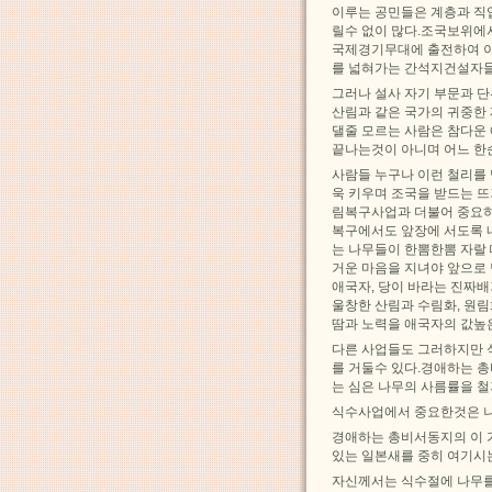
이루는 공민들은 계층과 직
릴수 없이 많다.조국보위에
국제경기무대에 출전하여 이
를 넓혀가는 간석지건설자들
그러나 설사 자기 부문과 
산림과 같은 국가의 귀중한
댈줄 모르는 사람은 참다운
끝나는것이 아니며 어느 한
사람들 누구나 이런 철리를
욱 키우며 조국을 받드는 
림복구사업과 더불어 중요
복구에서도 앞장에 서도록 
는 나무들이 한뽐한뽐 자랄 
거운 마음을 지녀야 앞으로
애국자, 당이 바라는 진짜
울창한 산림과 수림화, 원
땀과 노력을 애국자의 값높
다른 사업들도 그러하지만 
를 거둘수 있다.경애하는 
는 심은 나무의 사름률을 
식수사업에서 중요한것은 나
경애하는 총비서동지의 이 
있는 일본새를 중히 여기시
자신께서는 식수절에 나무를