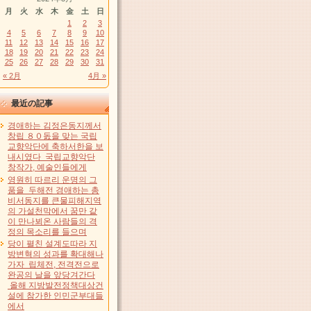
月
火
水
木
金
土
日
1
2
3
4
5
6
7
8
9
10
11
12
13
14
15
16
17
18
19
20
21
22
23
24
25
26
27
28
29
30
31
« 2月
4月 »
最近の記事
경애하는 김정은동지께서
창립 ８０돐을 맞는 국립
교향악단에 축하서한을 보
내시였다 국립교향악단
창작가, 예술인들에게
영원히 따르리 운명의 그
품을 두해전 경애하는 총
비서동지를 큰물피해지역
의 가설천막에서 꿈만 같
이 만나뵈온 사람들의 격
정의 목소리를 들으며
당이 펼친 설계도따라 지
방변혁의 성과를 확대해나
가자 립체전, 전격전으로
완공의 날을 앞당겨간다
올해 지방발전정책대상건
설에 참가한 인민군부대들
에서