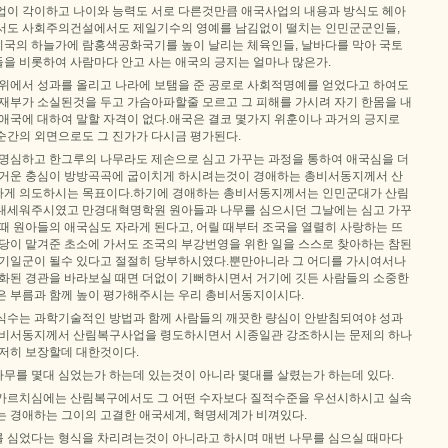
업이 각이하고 나이와 능력도 서로 다른것만큼 애국사업의 내용과 방식도 헤아
서도 사회주의건설에서도 제일기수의 영예를 남김없이 떨치는 인민군군인들,
국의 하늘가에 람홍색공화국기를 높이 날리는 체육인들, 날바다를 막아 국토
을 비롯하여 사람마다 안고 사는 애국의 긍지는 얼마나 많은가.
단위에서 성과를 올리고 나라에 보탬을 준 공로로 사회적명예를 얻었다고 하여도
 재부가 소실된것을 두고 가슴아파할줄 모르고 그 피해를 가시려 자기 한몸을 내
 애국에 대하여 말할 자격이 없다.애국은 결코 몇가지 위훈이나 과거의 긍지로
순간의 외면으로도 그 진가가 다시금 평가된다.
 명심하고 한그루의 나무라도 제손으로 심고 가꾸는 과정을 통하여 애국심을 더
뜨거운 충심이 방방곡곡에 굽이치게 하시려는것이 경애하는 총비서동지께서 산
하게 의도하시는 목표이다.하기에 경애하는 총비서동지께서는 인민군대가 산림
내세워주시였고 만경대혁명학원 원아들과 나무를 심으시던 그날에는 심고 가꾸
때 원아들의 애국심도 자라게 된다고, 어릴 때부터 조국을 열렬히 사랑하는 뜨
 당이 맡겨준 초소에 가서도 조국의 부강번영을 위한 일을 스스로 찾아하는 참된
배기일군이 될수 있다고 절절히 당부하시였다.뿐만아니라 그 어디를 가시여서나
림화된 경관을 바라보실 때면 더없이 기뻐하시면서 거기에 깃든 사람들의 소중한
은 부름과 함께 높이 평가해주시는 우리 총비서동지이시다.
식수는 과학기술적인 방법과 함께 사람들의 깨끗한 량심이 안받침되여야 성과
총비서동지께서 산림복구사업을 령도하시면서 시종일관 강조하시는 문제의 하나
철저히 보장할데 대한것이다.
무를 몇대 심었는가 하는데 있는것이 아니라 몇대를 살렸는가 하는데 있다.
가르치심에는 산림복구에서도 그 어떤 수자보다 질적수준을 우선시하시고 실속
는 경애하는 그이의 고결한 애국세계, 혁명세계가 비껴있다.
 심었다는 형식을 차리려는것이 아니라고 하시며 매번 나무를 심으실 때마다