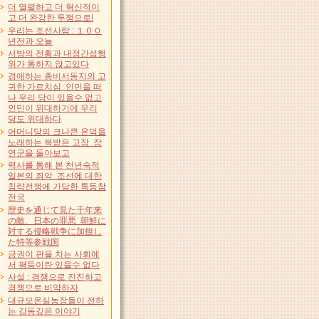
더 열렬하고 더 혁신적이
고 더 완강한 투쟁으로!
우리는 조선사람 : １００
년전과 오늘
서방의 전횡과 내정간섭행
위가 통하지 않고있다
경애하는 총비서동지의 고
귀한 가르치심 인민을 떠
나 우리 당이 있을수 없고
인민이 위대하기에 우리
당도 위대하다
어머니당의 크나큰 은덕을
노래하는 복받은 고장 장
연군을 돌아보고
력사를 통해 본 천년숙적
일본의 죄악 조선에 대한
침략전쟁에 가담한 특등참
전국
歴史を通じて見た千年来
の敵、日本の罪悪 朝鮮に
対する侵略戦争に加担し
た特等参戦国
금권이 판을 치는 사회에
서 평등이란 있을수 없다
사설 : 경쟁으로 전진하고
경쟁으로 비약하자
대규모온실농장들이 전하
는 감동깊은 이야기